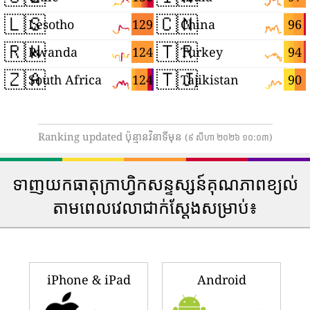
🇱🇸
🇨🇳
129
96
Lesotho
China
🇷🇼
🇹🇷
124
94
Rwanda
Turkey
🇿🇦
🇹🇯
124
90
South Africa
Tajikistan
Ranking updated ប៉ុន្មានវិនាទីមុន
(៩ សីហា ២០២៦ ១០:០៣)
ទាញយកធាតុក្រាហ្វិកសន្ទស្សន៍គុណភាពខ្យល់
តាមពេលវេលាជាក់ស្តែងសម្រាប់៖
iPhone & iPad
Android