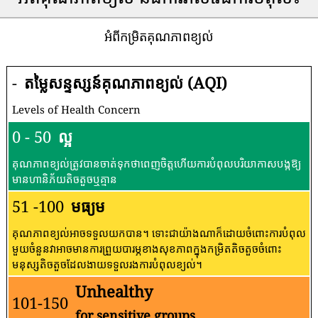
អំពីកម្រិតគុណភាពខ្យល់
-
តម្លៃសន្ទស្សន៍គុណភាពខ្យល់ (AQI)
Levels of Health Concern
0 - 50
ល្អ
គុណភាពខ្យល់ត្រូវបានចាត់ទុកថាពេញចិត្តហើយការបំពុលបរិយាកាសបង្កឱ្យ
មានហានិភ័យតិចតួចឬគ្មាន
51 -100
មធ្យម
គុណភាពខ្យល់អាចទទួលយកបាន។ ទោះជាយ៉ាងណាក៏ដោយចំពោះការបំពុល
មួយចំនួនវាអាចមានការព្រួយបារម្ភខាងសុខភាពក្នុងកម្រិតតិចតួចចំពោះ
មនុស្សតិចតួចដែលងាយទទួលរងការបំពុលខ្យល់។
Unhealthy
101-150
for sensitive groups