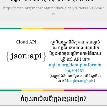
https://aqicn.org/snapshot/utah/box-elder/20260809-03/km/?
cs
Cloud API
ស្ថានីយត្រួតពិនិត្យគុណភាពខ្យល់
នេះ ទិន្នន័យតាមពេលវេលាជាក់
ស្តែងអាចចូលប្រើតាមកម្មវិធីដោយ
ប្រើ url API នេះ៖
aqicn.org/data-platform/a
pi/H4461
(
សម្រាប់ព័ត៌មានបន្ថែម សូមពិនិត្យមើល
ទំព័រ API៖
aqicn.org/api/
)
កំពុងរកមើលទីក្រុងផ្សេងទៀត?