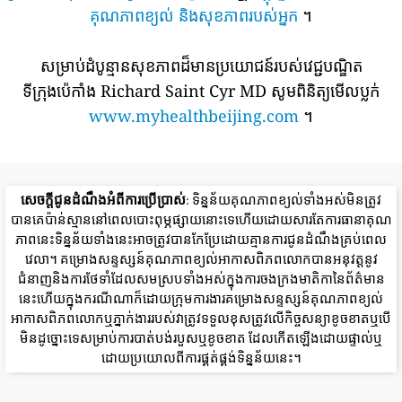
គុណភាពខ្យល់ និងសុខភាពរបស់អ្នក
។
សម្រាប់ដំបូន្មានសុខភាពដ៏មានប្រយោជន៍របស់វេជ្ជបណ្ឌិត
ទីក្រុងប៉េកាំង Richard Saint Cyr MD សូមពិនិត្យមើលប្លក់
www.myhealthbeijing.com
។
សេចក្តីជូនដំណឹងអំពីការប្រើប្រាស់
: ទិន្នន័យគុណភាពខ្យល់ទាំងអស់មិនត្រូវ
បានគេប៉ាន់ស្មាននៅពេលបោះពុម្ភផ្សាយនោះទេហើយដោយសារតែការធានាគុណ
ភាពនេះទិន្នន័យទាំងនេះអាចត្រូវបានកែប្រែដោយគ្មានការជូនដំណឹងគ្រប់ពេល
វេលា។ គម្រោងសន្ទស្សន៍គុណភាពខ្យល់អាកាសពិភពលោកបានអនុវត្តនូវ
ជំនាញនិងការថែទាំដែលសមស្របទាំងអស់ក្នុងការចងក្រងមាតិកានៃព័ត៌មាន
នេះហើយក្នុងករណីណាក៏ដោយក្រុមការងារគម្រោងសន្ទស្សន៍គុណភាពខ្យល់
អាកាសពិភពលោកឬភ្នាក់ងាររបស់វាត្រូវទទួលខុសត្រូវលើកិច្ចសន្យាខូចខាតឬបើ
មិនដូច្នោះទេសម្រាប់ការបាត់បង់របួសឬខូចខាត ដែលកើតឡើងដោយផ្ទាល់ឬ
ដោយប្រយោលពីការផ្គត់ផ្គង់ទិន្នន័យនេះ។