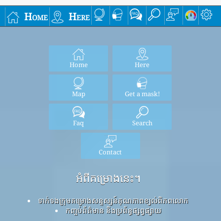
Home
Here
Home
Here
Map
Get a mask!
Faq
Search
Contact
អំពីគម្រោងនេះ។
ទាក់ទងក្រុមគម្រោងសន្ទស្សន៍គុណភាពខ្យល់ពិភពលោក
កញ្ចប់ព័ត៌មាន និងប្រព័ន្ធផ្សព្វផ្សាយ