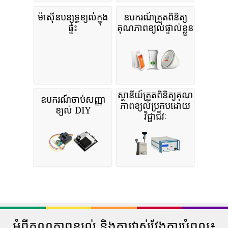
ម៉ាស៊ីនបន្សុទ្ធខ្យល់ក្នុង
ឧបករណ៍ត្រួតពិនិត្យ
ផ្ទះ
គុណភាពខ្យល់ផ្ទាល់ខ្លួន
ស្ថានីយ៍ត្រួតពិនិត្យគុណ
ឧបករណ៍ចាប់សញ្ញា
ភាពខ្យល់ប្រកបដោយ
ខ្យល់ DIY
វិជ្ជាជីវៈ
អំពីគុណភាពខ្យល់ និងការវាស់វែងការបំពុល៖