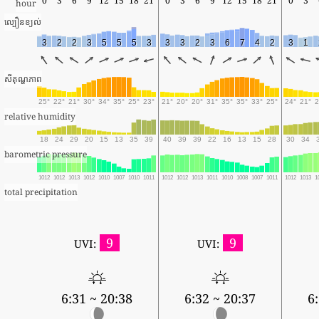
0
3
6
9
12
15
18
21
0
3
6
9
12
15
18
21
0
3
hour
ល្បឿនខ្យល់
3
2
2
3
5
5
5
3
3
3
2
3
6
7
4
2
3
1
សីតុណ្ហភាព
25°
22°
21°
30°
34°
35°
25°
23°
21°
20°
20°
31°
35°
35°
33°
25°
24°
21°
2
relative humidity
18
24
29
20
15
13
35
39
40
39
39
22
16
13
15
28
30
34
barometric pressure
1012
1012
1013
1012
1010
1007
1010
1011
1012
1012
1013
1011
1010
1008
1007
1011
1012
1013
1
total precipitation
9
9
UVI:
UVI:
6:31 ~ 20:38
6:32 ~ 20:37
6