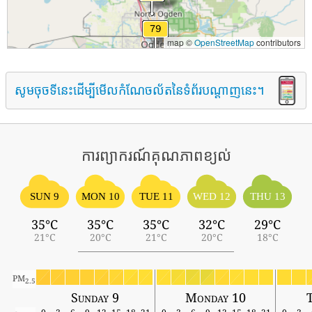
map ©
OpenStreetMap
contributors
សូមចុចទីនេះដើម្បីមើលកំណែចល័តនៃទំព័របណ្តាញនេះ។
ការព្យាករណ៍គុណភាពខ្យល់
SUN 9
MON 10
TUE 11
WED 12
THU 13
35°C
35°C
35°C
32°C
29°C
21°C
20°C
21°C
20°C
18°C
PM
2.5
Sunday 9
Monday 10
T