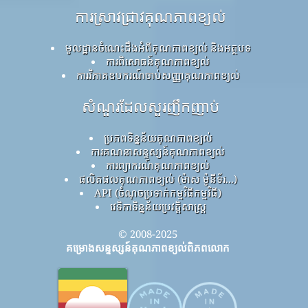
ការស្រាវជ្រាវគុណភាពខ្យល់
មូលដ្ឋានចំណេះដឹងអំពីគុណភាពខ្យល់ និងអត្ថបទ
ការពិសោធន៍គុណភាពខ្យល់
ការវិភាគឧបករណ៍ចាប់សញ្ញាគុណភាពខ្យល់
សំណួរដែលសួរញឹកញាប់
ប្រភពទិន្នន័យគុណភាពខ្យល់
ការគណនាសន្ទស្សន៍គុណភាពខ្យល់
ការព្យាករណ៍គុណភាពខ្យល់
ផលិតផលគុណភាពខ្យល់ (ម៉ាស ម៉ូនីទ័រ...)
API (ចំណុចប្រទាក់កម្មវិធីកម្មវិធី)
វេទិកាទិន្នន័យប្រវត្តិសាស្ត្រ
© 2008-2025
គម្រោងសន្ទស្សន៍គុណភាពខ្យល់ពិភពលោក