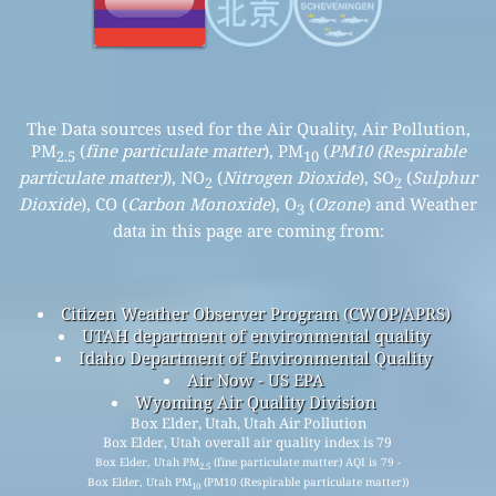
The Data sources used for the Air Quality, Air Pollution,
PM
(
fine particulate matter
), PM
(
PM10 (Respirable
2.5
10
particulate matter)
), NO
(
Nitrogen Dioxide
), SO
(
Sulphur
2
2
Dioxide
), CO (
Carbon Monoxide
), O
(
Ozone
) and Weather
3
data in this page are coming from:
Citizen Weather Observer Program (CWOP/APRS)
UTAH department of environmental quality
Idaho Department of Environmental Quality
Air Now - US EPA
Wyoming Air Quality Division
Box Elder, Utah, Utah Air Pollution
Box Elder, Utah overall air quality index is 79
Box Elder, Utah PM
(fine particulate matter) AQI is 79 -
2.5
Box Elder, Utah PM
(PM10 (Respirable particulate matter))
10