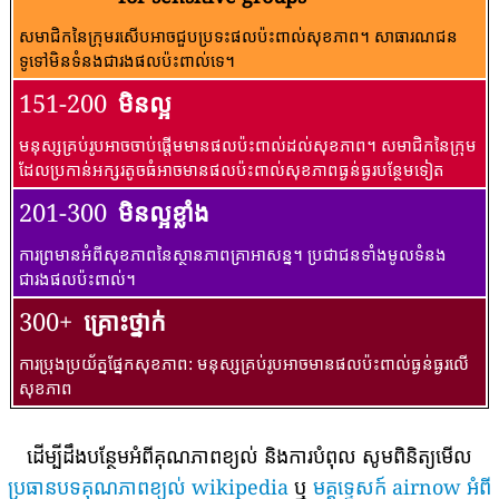
សមាជិកនៃក្រុមរសើបអាចជួបប្រទះផលប៉ះពាល់សុខភាព។ សាធារណជន​
ទូទៅ​មិន​ទំនង​ជា​រង​ផល​ប៉ះពាល់​ទេ។
151-200
មិនល្អ
មនុស្សគ្រប់រូបអាចចាប់ផ្តើមមានផលប៉ះពាល់ដល់សុខភាព។ សមាជិកនៃក្រុម
ដែលប្រកាន់អក្សរតូចធំអាចមានផលប៉ះពាល់សុខភាពធ្ងន់ធ្ងរបន្ថែមទៀត
201-300
មិនល្អខ្លាំង
ការព្រមានអំពីសុខភាពនៃស្ថានភាពគ្រាអាសន្ន។ ប្រជាជនទាំងមូលទំនង
ជារងផលប៉ះពាល់។
300+
គ្រោះថ្នាក់
ការប្រុងប្រយ័ត្នផ្នែកសុខភាព: មនុស្សគ្រប់រូបអាចមានផលប៉ះពាល់ធ្ងន់ធ្ងរលើ
សុខភាព
ដើម្បីដឹងបន្ថែមអំពីគុណភាពខ្យល់ និងការបំពុល សូមពិនិត្យមើល
ប្រធានបទគុណភាពខ្យល់ wikipedia
ឬ
មគ្គុទ្ទេសក៍ airnow អំពី