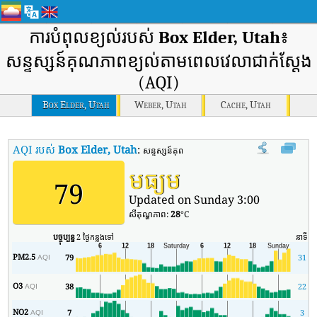
ការបំពុលខ្យល់របស់
Box Elder, Utah
៖
សន្ទស្សន៍គុណភាពខ្យល់តាមពេលវេលាជាក់ស្តែង
(AQI)
Box Elder, Utah
Weber, Utah
Cache, Utah
AQI របស់
Box Elder, Utah
:
សន្ទស្សន៍គុណភាពខ្យល់តាមពេលវេលាពិតរបស់ Box E
មធ្យម
79
Updated on Sunday 3:00
សីតុណ្ហភាព:
28
°C
បច្ចុប្បន្ន
2 ថ្ងៃកន្លងទៅ
នាទី
អត
PM2.5
79
31
AQI
O3
38
22
AQI
NO2
7
3
AQI