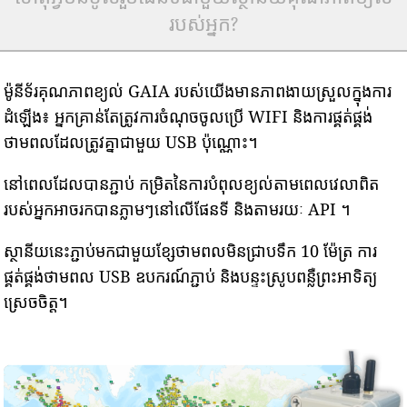
របស់អ្នក?
ម៉ូនីទ័រគុណភាពខ្យល់ GAIA របស់យើងមានភាពងាយស្រួលក្នុងការ
ដំឡើង៖ អ្នកគ្រាន់តែត្រូវការចំណុចចូលប្រើ WIFI និងការផ្គត់ផ្គង់
ថាមពលដែលត្រូវគ្នាជាមួយ USB ប៉ុណ្ណោះ។
នៅពេលដែលបានភ្ជាប់ កម្រិតនៃការបំពុលខ្យល់តាមពេលវេលាពិត
របស់អ្នកអាចរកបានភ្លាមៗនៅលើផែនទី និងតាមរយៈ API ។
ស្ថានីយនេះភ្ជាប់មកជាមួយខ្សែថាមពលមិនជ្រាបទឹក 10 ម៉ែត្រ ការ
ផ្គត់ផ្គង់ថាមពល USB ឧបករណ៍ភ្ជាប់ និងបន្ទះស្រូបពន្លឺព្រះអាទិត្យ
ស្រេចចិត្ត។