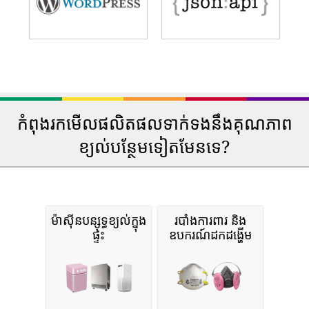
កំពុងរកមើលផលិតផលទាក់ទងនឹងគុណភាព
ខ្យល់បន្ថែមទៀតមែនទេ?
ម៉ាស៊ីនបន្សុទ្ធខ្យល់ក្នុង
របាំងការពារ និង
ផ្ទះ
ឧបករណ៍ដកដង្ហើម