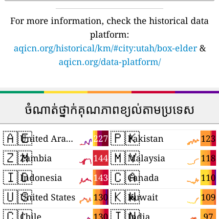
For more information, check the historical data
platform:
aqicn.org/historical/km/#city:utah/box-elder
&
aqicn.org/data-platform/
ចំណាត់ថ្នាក់គុណភាពខ្យល់តាមប្រទេស
🇦🇪
🇵🇰
227
123
United Arab Emirates
Pakistan
🇿🇲
🇲🇾
144
118
Zambia
Malaysia
🇮🇩
🇨🇦
143
110
Indonesia
Canada
🇺🇸
🇰🇼
130
109
United States
Kuwait
🇨🇱
🇮🇳
130
97
Chile
India