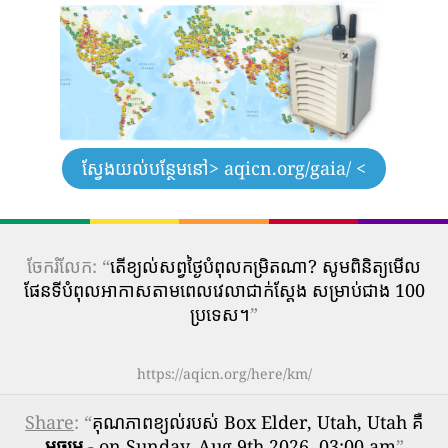
ស្វែងយល់បន្ថែមនៅ
> aqicn.org/gaia/ <
ចែករំលែក: “
តើ​ខ្យល់​សព្វថ្ងៃ​បំពុល​កម្រិត​ណា? សូមពិនិត្យមើល
ផែនទីបំពុលអាកាសតាមពេលវេលាជាក់ស្តែង សម្រាប់ជាង 100
ប្រទេស។
”
https://aqicn.org/here/km/
Share
: “
គុណភាពខ្យល់របស់ Box Elder, Utah, Utah គឺ
មធ្យម
- on Sunday, Aug 9th 2026, 03:00 am
”