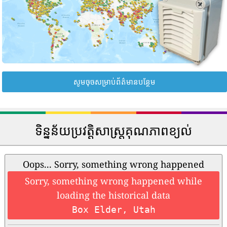
សូមចុចសម្រាប់ព័ត៌មានបន្ថែម
ទិន្នន័យប្រវត្តិសាស្រ្តគុណភាពខ្យល់
Oops... Sorry, something wrong happened
Sorry, something wrong happened while
loading the historical data
Box Elder, Utah