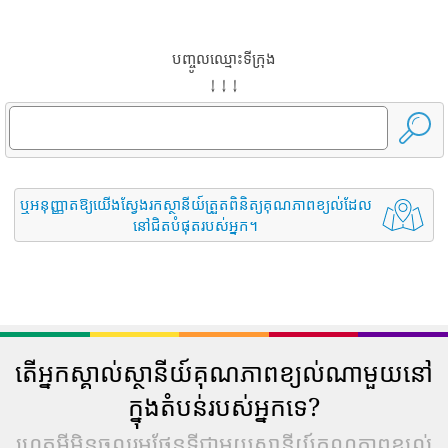
បញ្ចូលឈ្មោះទីក្រុង
↓ ↓ ↓
ឬអនុញ្ញាតឱ្យយើងស្វែងរកស្ថានីយ៍ត្រួតពិនិត្យគុណភាពខ្យល់ដែល
នៅជិតបំផុតរបស់អ្នក។
តើអ្នកស្គាល់ស្ថានីយ៍គុណភាពខ្យល់ណាមួយនៅ
ក្នុងតំបន់របស់អ្នកទេ?
ហេតុអ្វីមិនចូលរួមផែនទីជាមួយស្ថានីយ៍គុណភាពខ្យល់