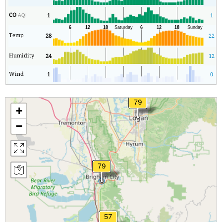
CO
1
1
AQI
Temp
28
22
Humidity
24
12
Wind
1
0
+
−