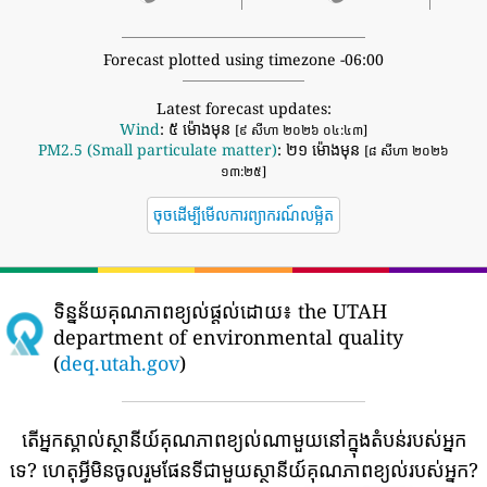
Forecast plotted using timezone -06:00
Latest forecast updates:
Wind
: ៥ ម៉ោងមុន
[៩ សីហា ២០២៦ ០៤:៤៣]
PM2.5 (Small particulate matter)
: ២១ ម៉ោងមុន
[៨ សីហា ២០២៦
១៣:២៥]
ចុចដើម្បីមើលការព្យាករណ៍លម្អិត
ទិន្នន័យគុណភាពខ្យល់ផ្តល់ដោយ៖
the UTAH
department of environmental quality
(
deq.utah.gov
)
តើអ្នកស្គាល់ស្ថានីយ៍គុណភាពខ្យល់ណាមួយនៅក្នុងតំបន់របស់អ្នក
ទេ?
ហេតុអ្វីមិនចូលរួមផែនទីជាមួយស្ថានីយ៍គុណភាពខ្យល់របស់អ្នក?