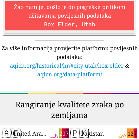
Žao nam je, došlo je do pogreške prilikom
učitavanja povijesnih podataka
Box Elder, Utah
Za više informacija provjerite platformu povijesnih
podataka:
aqicn.org/historical/hr/#city:utah/box-elder
&
aqicn.org/data-platform/
Rangiranje kvalitete zraka po
zemljama
🇦🇪
🇵🇰
207
127
United Arab Emirates
Pakistan