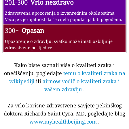
201-300
Vrlo nezdravo
Zdravstvena upozorenja o izvanrednim okolnostima.
Veća je vjerojatnost da će cijela populacija biti pogođena.
300+
Opasan
Upozorenje o zdravlju: svatko može imati ozbiljnije
zdravstvene posljedice
Kako biste saznali više o kvaliteti zraka i
onečišćenju, pogledajte
temu o kvaliteti zraka na
wikipediji
ili
airnow vodič o kvaliteti zraka i
vašem zdravlju
.
Za vrlo korisne zdravstvene savjete pekinškog
doktora Richarda Saint Cyra, MD, pogledajte blog
www.myhealthbeijing.com
.