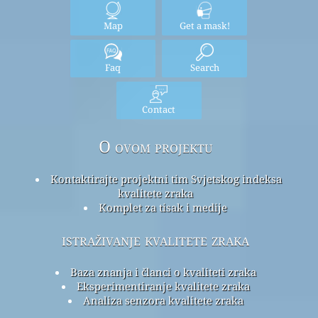
Map
Get a mask!
Faq
Search
Contact
O ovom projektu
Kontaktirajte projektni tim Svjetskog indeksa
kvalitete zraka
Komplet za tisak i medije
istraživanje kvalitete zraka
Baza znanja i članci o kvaliteti zraka
Eksperimentiranje kvalitete zraka
Analiza senzora kvalitete zraka