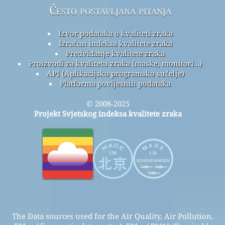
Često postavljana pitanja
Izvor podataka o kvaliteti zraka
Izračun indeksa kvalitete zraka
Predviđanje kvalitete zraka
Proizvodi za kvalitetu zraka (maske, monitori…)
API (Aplikacijsko programsko sučelje)
Platforma povijesnih podataka
© 2008-2025
Projekt Svjetskog indeksa kvalitete zraka
The Data sources used for the Air Quality, Air Pollution,