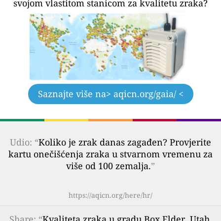
svojom vlastitom stanicom za kvalitetu zraka?
Saznajte više na
> aqicn.org/gaia/ <
Udio: “
Koliko je zrak danas zagađen? Provjerite
kartu onečišćenja zraka u stvarnom vremenu za
više od 100 zemalja.
”
https://aqicn.org/here/hr/
Share
: “
Kvaliteta zraka u gradu Box Elder, Utah,