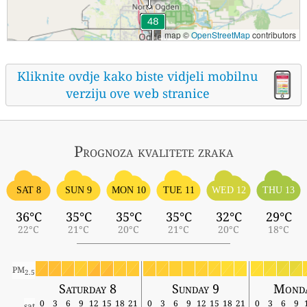
map ©
OpenStreetMap
contributors
Kliknite ovdje kako biste vidjeli mobilnu
verziju ove web stranice
Prognoza kvalitete zraka
SAT 8
SUN 9
MON 10
TUE 11
WED 12
THU 13
36°C
35°C
35°C
35°C
32°C
29°C
22°C
21°C
20°C
21°C
20°C
18°C
PM
2.5
Saturday 8
Sunday 9
Monda
0
3
6
9
12
15
18
21
0
3
6
9
12
15
18
21
0
3
6
9
sat