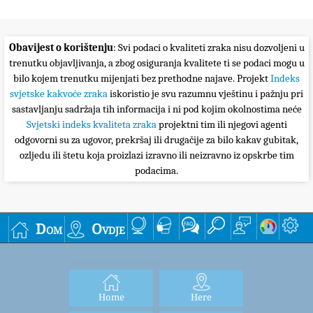
Obavijest o korištenju
: Svi podaci o kvaliteti zraka nisu dozvoljeni u
trenutku objavljivanja, a zbog osiguranja kvalitete ti se podaci mogu u
bilo kojem trenutku mijenjati bez prethodne najave. Projekt
Indeks
svjetske kakvoće zraka
iskoristio je svu razumnu vještinu i pažnju pri
sastavljanju sadržaja tih informacija i ni pod kojim okolnostima neće
Svjetski indeks kvaliteta zraka
projektni tim ili njegovi agenti
odgovorni su za ugovor, prekršaj ili drugačije za bilo kakav gubitak,
ozljedu ili štetu koja proizlazi izravno ili neizravno iz opskrbe tim
podacima.
Dom
Ovdje
Home
Here