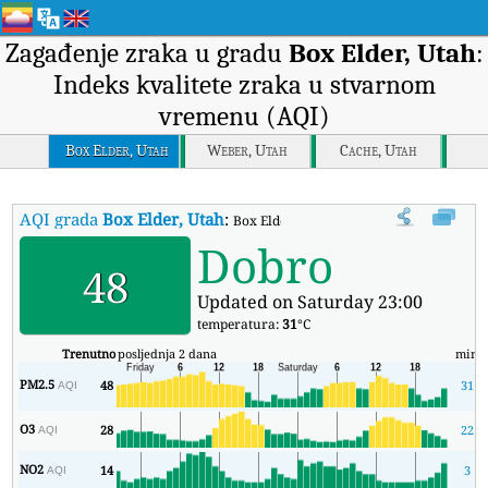
Zagađenje zraka u gradu
Box Elder, Utah
:
Indeks kvalitete zraka u stvarnom
vremenu (AQI)
Box Elder, Utah
Weber, Utah
Cache, Utah
AQI grada
Box Elder, Utah
:
Box Elder, Utah Indeks kvalitete zraka 
Dobro
48
Updated on Saturday 23:00
temperatura:
31
°C
Trenutno
posljednja 2 dana
min
PM2.5
48
31
AQI
O3
28
22
AQI
NO2
14
3
AQI