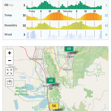
CO
2
1
AQI
Temp
31
22
Humidity
22
12
Wind
3
0
+
−