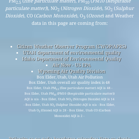
PM
(
fine particulate matter
), PM
(
PM10 (Respirable
2.5
10
particulate matter)
), NO
(
Nitrogen Dioxide
), SO
(
Sulphur
2
2
Dioxide
), CO (
Carbon Monoxide
), O
(
Ozone
) and Weather
3
data in this page are coming from:
Citizen Weather Observer Program (CWOP/APRS)
UTAH department of environmental quality
Idaho Department of Environmental Quality
Air Now - US EPA
Wyoming Air Quality Division
Box Elder, Utah, Utah Air Pollution
Box Elder, Utah overall air quality index is 48
Box Elder, Utah PM
(fine particulate matter) AQI is 48 -
2.5
Box Elder, Utah PM
(PM10 (Respirable particulate matter))
10
AQI is n/a - Box Elder, Utah NO
(Nitrogen Dioxide) AQI is 14
2
- Box Elder, Utah SO
(Sulphur Dioxide) AQI is n/a - Box Elder,
2
Utah O
(Ozone) AQI is 28 - Box Elder, Utah CO (Carbon
3
Monoxide) AQI is 2 -
Prijavite se na našu besplatnu mjesečnu listu za slanje