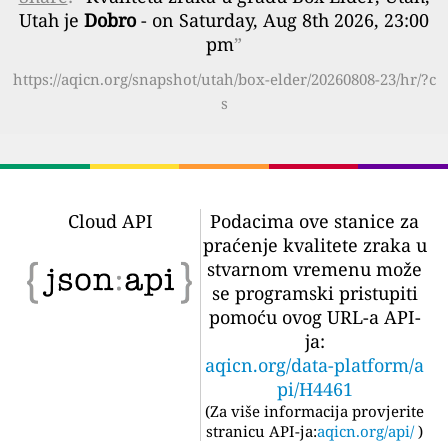
Utah je
Dobro
- on Saturday, Aug 8th 2026, 23:00
pm
”
https://aqicn.org/snapshot/utah/box-elder/20260808-23/hr/?c
s
Cloud API
Podacima ove stanice za
praćenje kvalitete zraka u
stvarnom vremenu može
se programski pristupiti
pomoću ovog URL-a API-
ja:
aqicn.org/data-platform/a
pi/H4461
(
Za više informacija provjerite
stranicu API-ja:
aqicn.org/api/
)