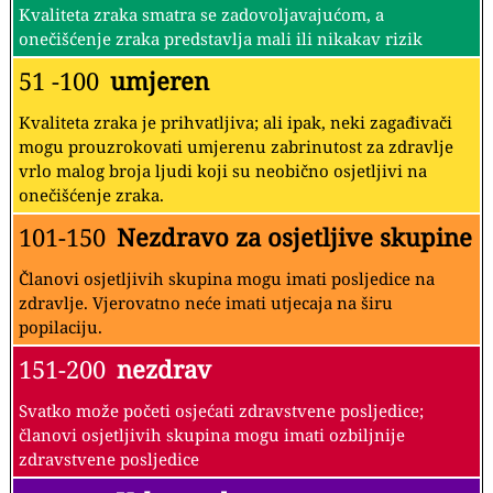
Kvaliteta zraka smatra se zadovoljavajućom, a
onečišćenje zraka predstavlja mali ili nikakav rizik
51 -100
umjeren
Kvaliteta zraka je prihvatljiva; ali ipak, neki zagađivači
mogu prouzrokovati umjerenu zabrinutost za zdravlje
vrlo malog broja ljudi koji su neobično osjetljivi na
onečišćenje zraka.
101-150
Nezdravo za osjetljive skupine
Članovi osjetljivih skupina mogu imati posljedice na
zdravlje. Vjerovatno neće imati utjecaja na širu
popilaciju.
151-200
nezdrav
Svatko može početi osjećati zdravstvene posljedice;
članovi osjetljivih skupina mogu imati ozbiljnije
zdravstvene posljedice