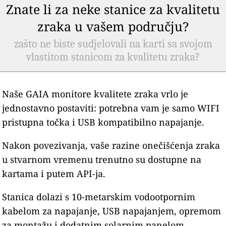
Znate li za neke stanice za kvalitetu
zraka u vašem području?
zašto ne biste sudjelovali na karti sa svojom
vlastitom stanicom za kvalitetu zraka?
Naše GAIA monitore kvalitete zraka vrlo je
jednostavno postaviti: potrebna vam je samo WIFI
pristupna točka i USB kompatibilno napajanje.
Nakon povezivanja, vaše razine onečišćenja zraka
u stvarnom vremenu trenutno su dostupne na
kartama i putem API-ja.
Stanica dolazi s 10-metarskim vodootpornim
kabelom za napajanje, USB napajanjem, opremom
za montažu i dodatnim solarnim panelom.