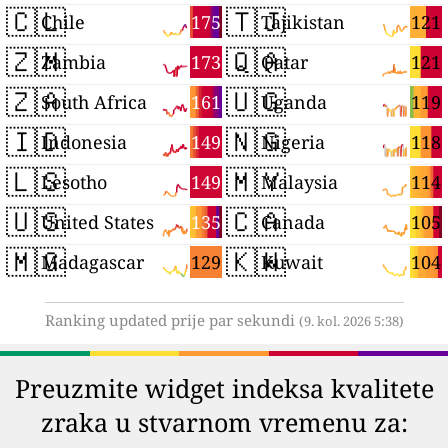
🇨🇱
🇹🇯
175
121
Chile
Tajikistan
🇿🇲
🇶🇦
173
121
Zambia
Qatar
🇿🇦
🇺🇬
161
119
South Africa
Uganda
🇮🇩
🇳🇬
149
118
Indonesia
Nigeria
🇱🇸
🇲🇾
149
114
Lesotho
Malaysia
🇺🇸
🇨🇦
135
105
United States
Canada
🇲🇬
🇰🇼
129
104
Madagascar
Kuwait
Ranking updated prije par sekundi
(9. kol. 2026 5:38)
Preuzmite widget indeksa kvalitete
zraka u stvarnom vremenu za: