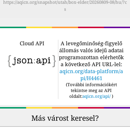
https://aqicn.org/snapshot/utah/box-elder/20260809-08/hu/?c
s
Cloud API
A levegőminőség-figyelő
állomás valós idejű adatai
programozottan elérhetők
a következő API URL-lel:
aqicn.org/data-platform/a
pi/H4461
(
További információkért
tekintse meg az API
oldalt:
aqicn.org/api/
)
Más várost keresel?