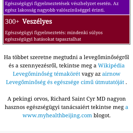
Egészségügyi figyelmeztetések vészhelyzet esetén. Az
egész lakosság nagyobb valószínűséggel érinti.
300+
Veszélyes
Egészségügyi figyelmeztetés: mindenki súlyos
egészségügyi hatásokat tapasztalhat
Ha többet szeretne megtudni a levegőminőségről
és a szennyezésről, tekintse meg a
Wikipédia
Levegőminőség témakörét
vagy az
airnow
Levegőminőség és egészsége című útmutatóját
.
A pekingi orvos, Richard Saint Cyr MD nagyon
hasznos egészségügyi tanácsaiért tekintse meg
a
www.myhealthbeijing.com
blogot.