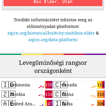
Box Elder, Utah
További információért tekintse meg az
előzményadat-platformot:
aqicn.org/historical/hu/#city:utah/box-elder
&
aqicn.org/data-platform/
Levegőminőségi rangsor
országonként
🇮🇩
🇨🇦
159
115
Indonesia
Canada
🇿🇲
🇨🇳
154
110
Zambia
China
🇦🇪
🇮🇳
147
106
United Arab Emirates
India