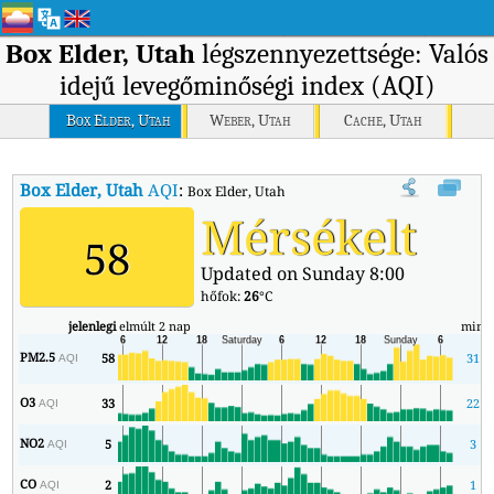
Box Elder, Utah
légszennyezettsége: Valós
idejű levegőminőségi index (AQI)
Box Elder, Utah
Weber, Utah
Cache, Utah
Box Elder, Utah
AQI
:
Box Elder, Utah valós idejű levegőminőségi index
Mérsékelt
58
Updated on Sunday 8:00
hőfok:
26
°C
jelenlegi
elmúlt 2 nap
min
PM2.5
58
31
AQI
O3
33
22
AQI
NO2
5
3
AQI
CO
2
1
AQI