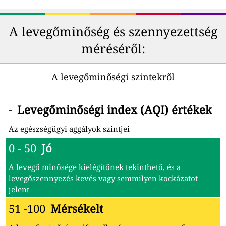
A levegőminőség és szennyezettség
méréséről:
A levegőminőségi szintekről
-
Levegőminőségi index (AQI) értékek
Az egészségügyi aggályok szintjei
0 - 50
Jó
A levegő minősége kielégítőnek tekinthető, és a
levegőszennyezés kevés vagy semmilyen kockázatot
jelent
51 -100
Mérsékelt