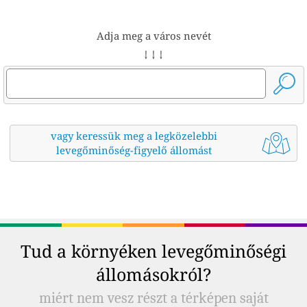
Adja meg a város nevét
↓ ↓ ↓
vagy keressük meg a legközelebbi
levegőminőség-figyelő állomást
Tud a környéken levegőminőségi
állomásokról?
miért nem vesz részt a térképen saját