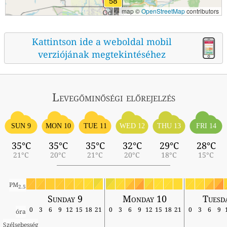
map ©
OpenStreetMap
contributors
Kattintson ide a weboldal mobil
verziójának megtekintéséhez
Levegőminőségi előrejelzés
SUN 9
MON 10
TUE 11
WED 12
THU 13
FRI 14
35°C
35°C
35°C
32°C
29°C
28°C
21°C
20°C
21°C
20°C
18°C
15°C
PM
2.5
Sunday 9
Monday 10
Tuesd
0
3
6
9
12
15
18
21
0
3
6
9
12
15
18
21
0
3
6
9
óra
Szélsebesség