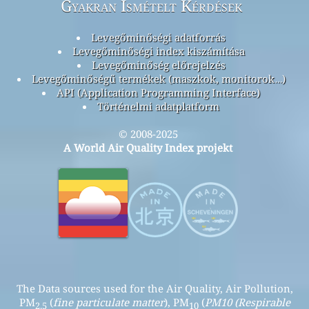
Gyakran Ismételt Kérdések
Levegőminőségi adatforrás
Levegőminőségi index kiszámítása
Levegőminőség előrejelzés
Levegőminőségű termékek (maszkok, monitorok…)
API (Application Programming Interface)
Történelmi adatplatform
© 2008-2025
A World Air Quality Index projekt
The Data sources used for the Air Quality, Air Pollution,
PM
(
fine particulate matter
), PM
(
PM10 (Respirable
2.5
10