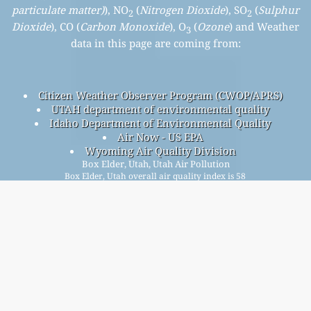
particulate matter)
), NO
(
Nitrogen Dioxide
), SO
(
Sulphur
2
2
Dioxide
), CO (
Carbon Monoxide
), O
(
Ozone
) and Weather
3
data in this page are coming from:
Citizen Weather Observer Program (CWOP/APRS)
UTAH department of environmental quality
Idaho Department of Environmental Quality
Air Now - US EPA
Wyoming Air Quality Division
Box Elder, Utah, Utah Air Pollution
Box Elder, Utah overall air quality index is 58
Box Elder, Utah PM
(fine particulate matter) AQI is 58 -
2.5
Box Elder, Utah PM
(PM10 (Respirable particulate matter))
10
AQI is n/a - Box Elder, Utah NO
(Nitrogen Dioxide) AQI is 5 -
2
Box Elder, Utah SO
(Sulphur Dioxide) AQI is n/a - Box Elder,
2
Utah O
(Ozone) AQI is 33 - Box Elder, Utah CO (Carbon
3
Monoxide) AQI is 2 -
Iratkozzon fel ingyenes havi levelezőlistánkra, és kap