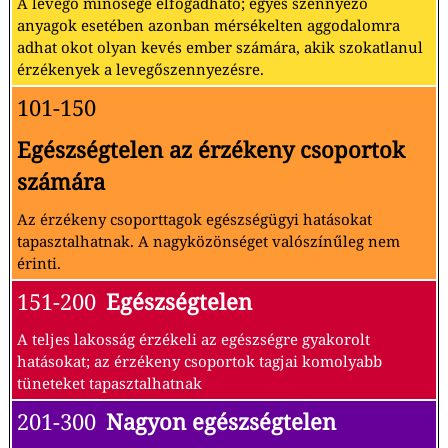
A levegő minősége elfogadható; egyes szennyező
anyagok esetében azonban mérsékelten aggodalomra
adhat okot olyan kevés ember számára, akik szokatlanul
érzékenyek a levegőszennyezésre.
101-150
Egészségtelen az érzékeny csoportok
számára
Az érzékeny csoporttagok egészségügyi hatásokat
tapasztalhatnak. A nagyközönséget valószínűleg nem
érinti.
151-200
Egészségtelen
A teljes lakosság érzékeli az egészségre gyakorolt
hatásokat; az érzékeny csoportok tagjai komolyabb
tüneteket tapasztalhatnak
201-300
Nagyon egészségtelen