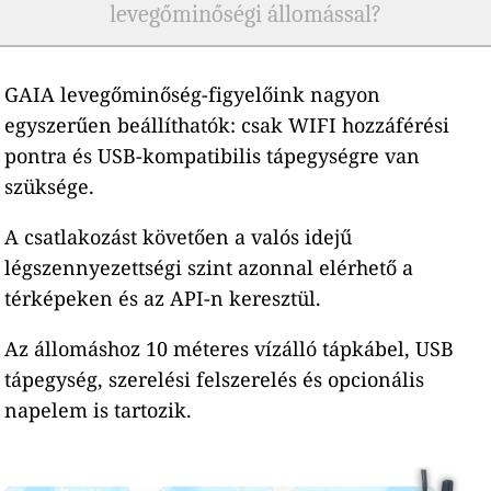
levegőminőségi állomással?
GAIA levegőminőség-figyelőink nagyon
egyszerűen beállíthatók: csak WIFI hozzáférési
pontra és USB-kompatibilis tápegységre van
szüksége.
A csatlakozást követően a valós idejű
légszennyezettségi szint azonnal elérhető a
térképeken és az API-n keresztül.
Az állomáshoz 10 méteres vízálló tápkábel, USB
tápegység, szerelési felszerelés és opcionális
napelem is tartozik.