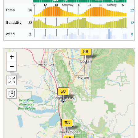
Temp
26
22
Humidity
32
12
Wind
2
0
+
−