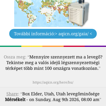
További információ:
> aqicn.org/gaia/ <
Ossza meg: “
Mennyire szennyezett ma a levegő?
Tekintse meg a valós idejű légszennyezettségi
térképet több mint 100 országra vonatkozóan.
”
https://aqicn.org/here/hu/
Share
: “
Box Elder, Utah, Utah levegőminősége
Mérsékelt
- on Sunday, Aug 9th 2026, 08:00 am
”