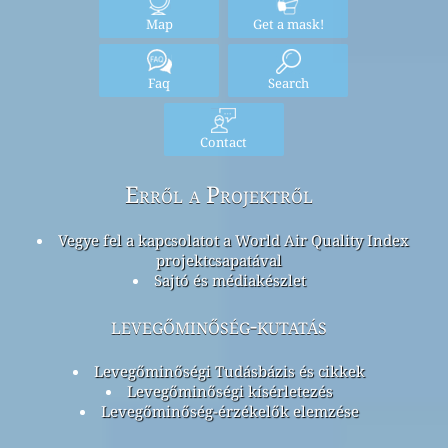
Map
Get a mask!
Faq
Search
Contact
Erről a Projektről
Vegye fel a kapcsolatot a World Air Quality Index
projektcsapatával
Sajtó és médiakészlet
levegőminőség-kutatás
Levegőminőségi Tudásbázis és cikkek
Levegőminőségi kísérletezés
Levegőminőség-érzékelők elemzése