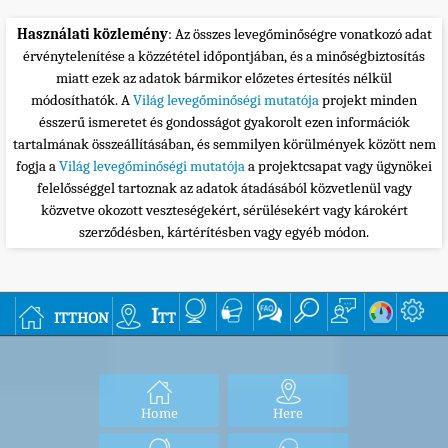
Használati közlemény
: Az összes levegőminőségre vonatkozó adat
érvénytelenítése a közzététel időpontjában, és a minőségbiztosítás
miatt ezek az adatok bármikor előzetes értesítés nélkül
módosíthatók. A
Világ levegőminőségi mutatója
projekt minden
ésszerű ismeretet és gondosságot gyakorolt ezen információk
tartalmának összeállításában, és semmilyen körülmények között nem
fogja a
Világ levegőminőségi mutatója
a projektcsapat vagy ügynökei
felelősséggel tartoznak az adatok átadásából közvetlenül vagy
közvetve okozott veszteségekért, sérülésekért vagy károkért
szerződésben, kártérítésben vagy egyéb módon.
itthon
Itt
Home
Here