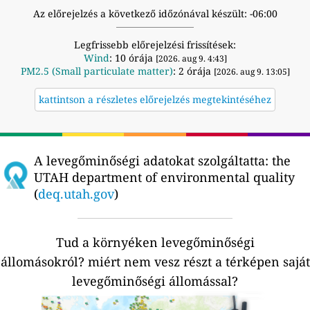
Az előrejelzés a következő időzónával készült: -06:00
Legfrissebb előrejelzési frissítések:
Wind
: 10 órája
[2026. aug 9. 4:43]
PM2.5 (Small particulate matter)
: 2 órája
[2026. aug 9. 13:05]
kattintson a részletes előrejelzés megtekintéséhez
A levegőminőségi adatokat szolgáltatta:
the
UTAH department of environmental quality
(
deq.utah.gov
)
Tud a környéken levegőminőségi
állomásokról?
miért nem vesz részt a térképen saját
levegőminőségi állomással?