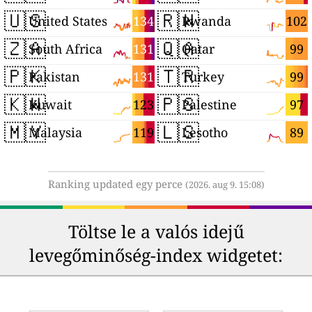
🇺🇸
🇷🇼
134
102
United States
Rwanda
🇿🇦
🇶🇦
131
99
South Africa
Qatar
🇵🇰
🇹🇷
131
99
Pakistan
Turkey
🇰🇼
🇵🇸
123
97
Kuwait
Palestine
🇲🇾
🇱🇸
119
89
Malaysia
Lesotho
Ranking updated egy perce
(2026. aug 9. 15:08)
Töltse le a valós idejű
levegőminőség-index widgetet: