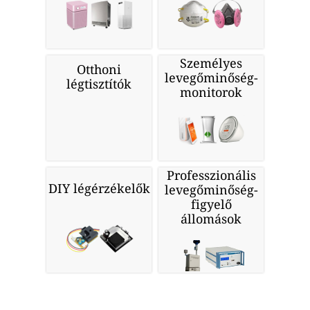
Személyes
Otthoni
levegőminőség-
légtisztítók
monitorok
Professzionális
DIY légérzékelők
levegőminőség-
figyelő
állomások