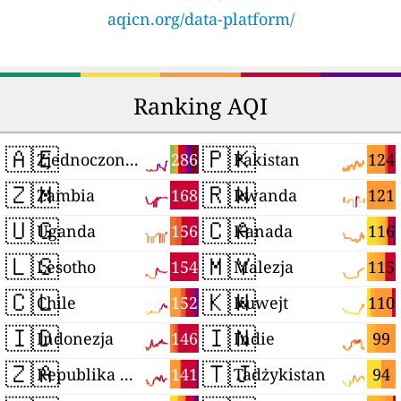
aqicn.org/data-platform/
Ranking AQI
🇦🇪
🇵🇰
286
124
Zjednoczone Emiraty Arabskie
Pakistan
🇿🇲
🇷🇼
168
121
Zambia
Rwanda
🇺🇬
🇨🇦
156
116
Uganda
Kanada
🇱🇸
🇲🇾
154
115
Lesotho
Malezja
🇨🇱
🇰🇼
152
110
Chile
Kuwejt
🇮🇩
🇮🇳
146
99
Indonezja
Indie
🇿🇦
🇹🇯
141
94
Republika Południowej Afryki
Tadżykistan