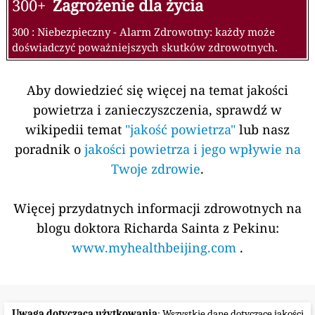
300+
Zagrożenie dla życia
300 : Niebezpieczny - Alarm Zdrowotny: każdy może
doświadczyć poważniejszych skutków zdrowotnych.
Aby dowiedzieć się więcej na temat jakości
powietrza i zanieczyszczenia, sprawdź w
wikipedii temat
"jakość powietrza"
lub nasz
poradnik o
jakości powietrza i jego wpływie na
Twoje zdrowie
.
Więcej przydatnych informacji zdrowotnych na
blogu doktora Richarda Sainta z Pekinu:
www.myhealthbeijing.com
.
Uwaga dotycząca użytkowania
: Wszystkie dane dotyczące jakości