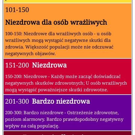
101-150
Niezdrowa dla osób wrażliwych
100-150: Niezdrowe dla wrażliwych osób - u osób
wrażliwych mogą wystąpić negatywne skutki dla
zdrowia. Większość populacji może nie odczuwać
negatywnych objawów.
151-200
Niezdrowa
150-200: Niezdrowe - Każdy może zacząć doświadczać
negatywnych skutków zdrowotnych; U osób wrażliwych
mogą wystąpić poważniejsze skutki zdrowotne.
201-300
Bardzo niezdrowa
200-300: Bardzo niezdrowe - Ostrzeżenie zdrowotne,
poziom alarmowy. Bardzo prawdopodobny negatywny
wpływ na całą populację.