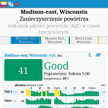
Madison-east, Wisconsin
Zanieczyszczenie powietrza
wskaźnik jakości powietrza (AQI) w czasie
rzeczywistym.
Madison-east,
Madison East,
Devils Lake,
Wisconsin
Wisconsin
Wisconsin
Madison-east, Wisconsin
AQI
:
Madison-east, Wisconsin Wskaźnik Ja
Good
41
Poprawiony: Sobota 5:00
temperatura:
20
°C
aktualny
ostatnie 2 dni
min
PM2.5
41
24
AQI
PM10
14
9
AQI