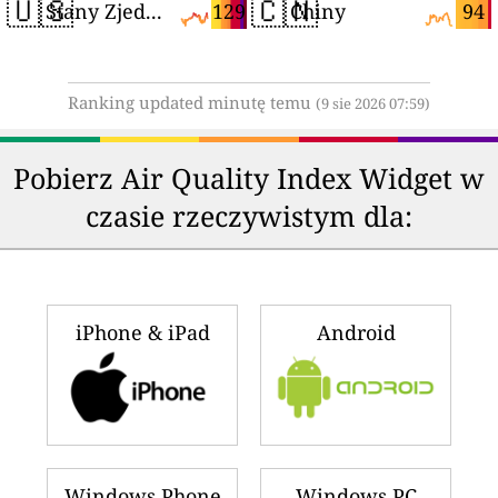
🇺🇸
🇨🇳
129
94
Stany Zjednoczone
Chiny
Ranking updated minutę temu
(9 sie 2026 07:59)
Pobierz Air Quality Index Widget w
czasie rzeczywistym dla:
iPhone & iPad
Android
Windows Phone
Windows PC