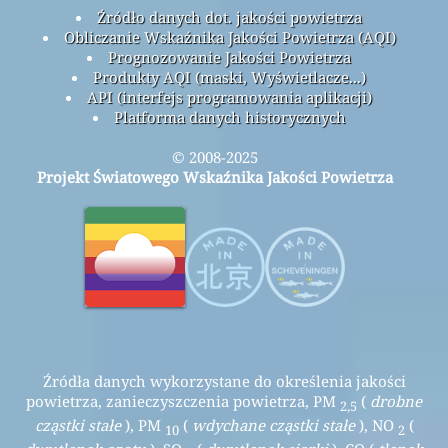
Źródło danych dot. jakości powietrza
Obliczanie Wskaźnika Jakości Powietrza (AQI)
Prognozowanie Jakości Powietrza
Produkty AQI (maski, Wyświetlacze...)
API (interfejs programowania aplikacji)
Platforma danych historycznych
© 2008-2025
Projekt Światowego Wskaźnika Jakości Powietrza
Źródła danych wykorzystane do określenia jakości
powietrza, zanieczyszczenia powietrza, PM
(
drobne
2,5
cząstki stałe
), PM
(
wdychane cząstki stałe
), NO
(
10
2