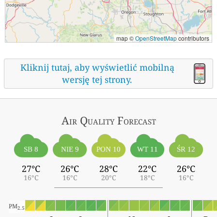
map ©
OpenStreetMap
contributors
Kliknij tutaj, aby wyświetlić mobilną
wersję tej strony.
Air Quality
Forecast
ŚR 12
SB 8
NIE 9
PON 10
WT 11
27°C
26°C
28°C
22°C
26°C
16°C
16°C
20°C
18°C
16°C
PM
2.5