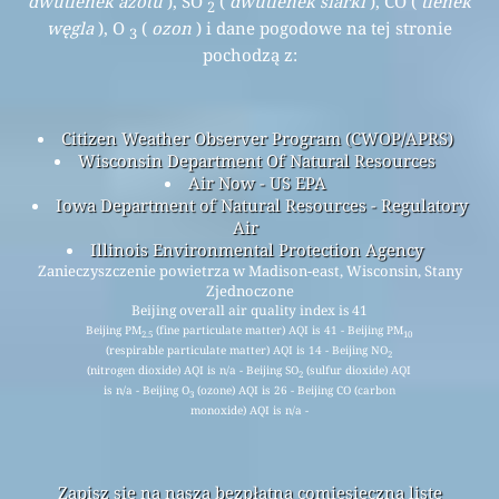
dwutlenek azotu
), SO
(
dwutlenek siarki
), CO (
tlenek
2
węgla
), O
(
ozon
) i dane pogodowe na tej stronie
3
pochodzą z:
Citizen Weather Observer Program (CWOP/APRS)
Wisconsin Department Of Natural Resources
Air Now - US EPA
Iowa Department of Natural Resources - Regulatory
Air
Illinois Environmental Protection Agency
Zanieczyszczenie powietrza w Madison-east, Wisconsin, Stany
Zjednoczone
Beijing overall air quality index is 41
Beijing PM
(fine particulate matter) AQI is 41 - Beijing PM
2.5
10
(respirable particulate matter) AQI is 14 - Beijing NO
2
(nitrogen dioxide) AQI is n/a - Beijing SO
(sulfur dioxide) AQI
2
is n/a - Beijing O
(ozone) AQI is 26 - Beijing CO (carbon
3
monoxide) AQI is n/a -
Zapisz się na naszą bezpłatną comiesięczną listę