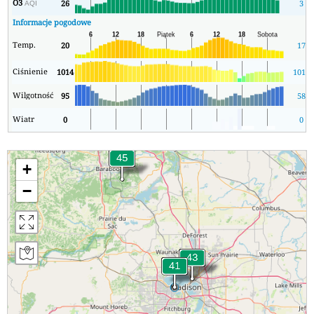
O3
26
3
AQI
Informacje pogodowe
Temp.
20
17
Ciśnienie
1014
1011
Wilgotność
95
58
Wiatr
0
0
+
−