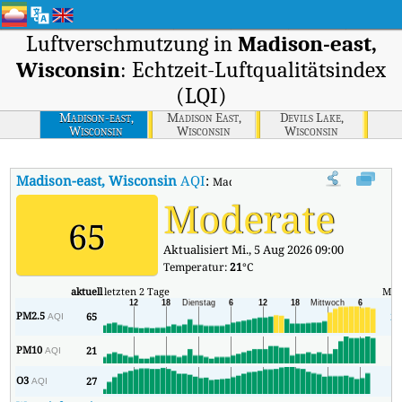
Luftverschmutzung in
Madison-east,
Wisconsin
: Echtzeit-Luftqualitätsindex
(LQI)
Madison-east,
Madison East,
Devils Lake,
Wisconsin
Wisconsin
Wisconsin
Madison-east, Wisconsin
AQI
:
Madison-east, Wisconsin Echtzeit-Luf
Moderate
65
Aktualisiert Mi., 5 Aug 2026 09:00
Temperatur:
21
°C
aktuell
letzten 2 Tage
Min
PM2.5
65
23
AQI
PM10
21
8
AQI
O3
27
1
AQI