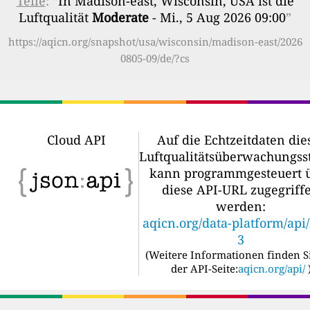
Teile
: “
In Madison-east, Wisconsin, USA ist die
Luftqualität
Moderate
- Mi., 5 Aug 2026 09:00
”
https://aqicn.org/snapshot/usa/wisconsin/madison-east/2026
0805-09/de/?cs
Cloud API
Auf die Echtzeitdaten die
Luftqualitätsüberwachungss
kann programmgesteuert 
diese API-URL zugegriff
werden:
aqicn.org/data-platform/api
3
(
Weitere Informationen finden S
der API-Seite:
aqicn.org/api/