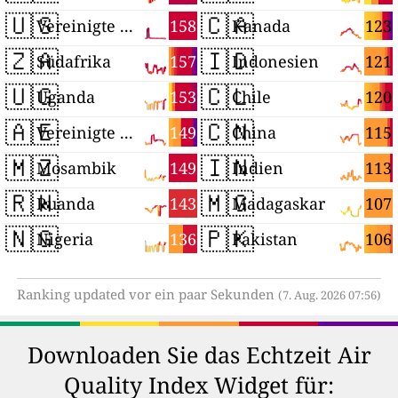
🇺🇸
🇨🇦
158
123
Vereinigte Staaten
Kanada
🇿🇦
🇮🇩
157
121
Südafrika
Indonesien
🇺🇬
🇨🇱
153
120
Uganda
Chile
🇦🇪
🇨🇳
149
115
Vereinigte Arabische Emirate
China
🇲🇿
🇮🇳
149
113
Mosambik
Indien
🇷🇼
🇲🇬
143
107
Ruanda
Madagaskar
🇳🇬
🇵🇰
136
106
Nigeria
Pakistan
Ranking updated vor ein paar Sekunden
(7. Aug. 2026 07:56)
Downloaden Sie das Echtzeit Air
Quality Index Widget für: