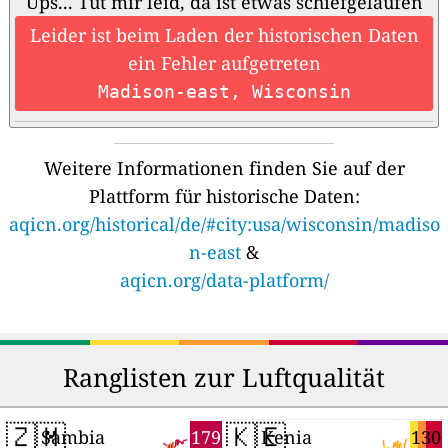
Ups... Tut mir leid, da ist etwas schiefgelaufen
Leider ist beim Laden der historischen Daten
ein Fehler aufgetreten
Madison-east, Wisconsin
Weitere Informationen finden Sie auf der
Plattform für historische Daten:
aqicn.org/historical/de/#city:usa/wisconsin/madiso
n-east
&
aqicn.org/data-platform/
Ranglisten zur Luftqualität
🇿🇲
🇰🇪
179
130
Sambia
Kenia