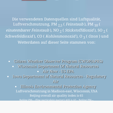
Die verwendeten Datenquellen sind Luftqualität,
Luftverschmutzung, PM
(
Feinstaub
), PM
(
2,5
10
einatembarer Feinstaub
), NO
(
Stickstoffdioxid
), SO
(
2
2
Schwefeldioxid
), CO (
Kohlenmonoxid
), O
(
Ozon
) und
3
Wetterdaten auf dieser Seite stammen von:
Citizen Weather Observer Program (CWOP/APRS)
Wisconsin Department Of Natural Resources
Air Now - US EPA
Iowa Department of Natural Resources - Regulatory
Air
Illinois Environmental Protection Agency
Luftverschmutzung in Madison-east, Wisconsin, USA
Beijing overall air quality index is 65
Beijing PM
(fine particulate matter) AQI is 65 - Beijing PM
2.5
10
(respirable particulate matter) AQI is 21 - Beijing NO
2
(nitrogen dioxide) AQI is n/a - Beijing SO
(sulfur dioxide) AQI
2