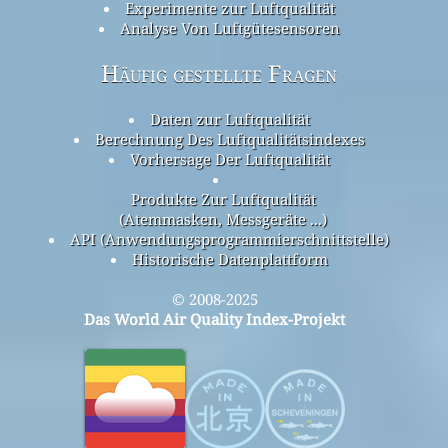
Experimente zur Luftqualität
Analyse Von Luftgütesensoren
Häufig gestellte Fragen
Daten zur Luftqualität
Berechnung Des Luftqualitätsindexes
Vorhersage Der Luftqualität
Produkte Zur Luftqualität
(Atemmasken, Messgeräte ...)
API (Anwendungsprogrammierschnittstelle)
Historische Datenplattform
© 2008-2025
Das World Air Quality Index-Projekt