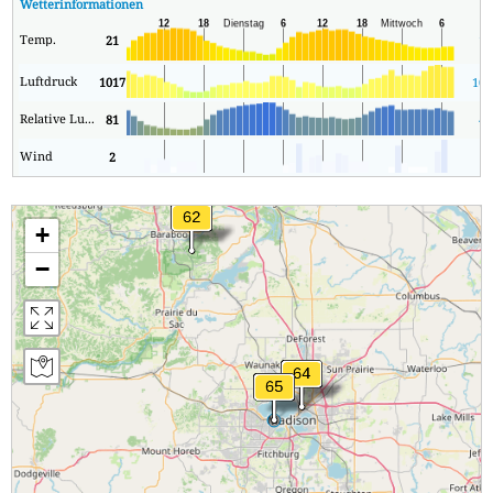
Wetterinformationen
Temp.
21
17
Luftdruck
1017
101
Relative Luftfeuchtigkeit
81
49
Wind
2
0
+
−