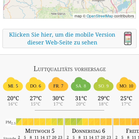
map ©
OpenStreetMap
contributors
Klicken Sie hier, um die mobile Version
dieser Web-Seite zu sehen
Luftqualitäts vorhersage
MI. 5
DO. 6
FR. 7
SA. 8
SO. 9
MO. 10
20°C
27°C
30°C
31°C
29°C
25°C
16°C
15°C
17°C
20°C
18°C
17°C
PM
2.5
Mittwoch 5
Donnerstag 6
Freit
2
5
8
11
14
17
20
23
2
5
8
11
14
17
20
23
2
5
8
11
Stunde