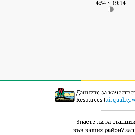
4:54 ~ 19:14
Данните за качествот
Resources (
airquality.
Знаете ли за станции
във вашия район?
защ