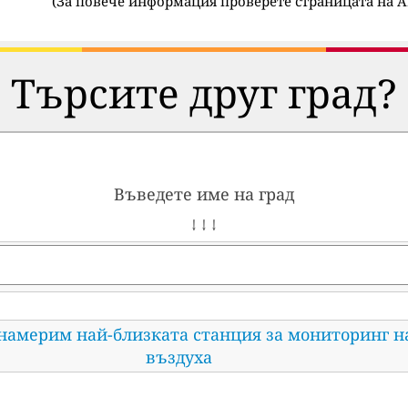
(
За повече информация проверете страницата на A
Търсите друг град?
Въведете име на град
↓ ↓ ↓
 намерим най-близката станция за мониторинг н
въздуха