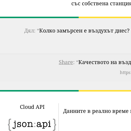
със собствена станция
Дял: “
Колко замърсен е въздухът днес? 
Share
: “
Качеството на възду
https
Cloud API
Данните в реално време 