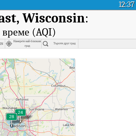
12:37
ast, Wisconsin
:
 време (AQI)
Намерете най-близкия
in
Търсете друг град
град
in.