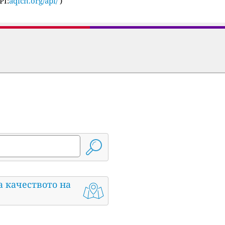
PI:
aqicn.org/api/
)
а качеството на