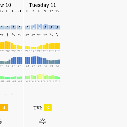
ay 10
Tuesday 11
12
15
18
21
0
3
6
9
12
15
1
1
3
2
2
4
4
5
3
3
27°
28°
23°
21°
20°
19°
21°
23°
25°
26°
70
69
95
93
94
97
93
86
73
74
1013
1012
1012
1012
1013
1013
1015
1013
1013
1013
4
3
UVI: