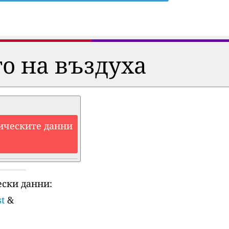
о на въздуха
ическите данни
ски данни:
t
&