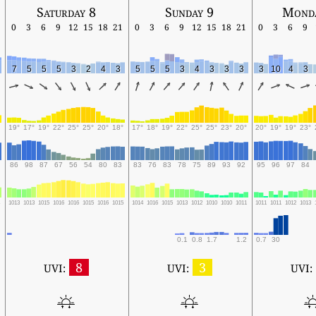
Saturday 8
Sunday 9
Mond
0
3
6
9
12
15
18
21
0
3
6
9
12
15
18
21
0
3
6
9
7
5
5
5
3
2
4
3
5
5
5
3
4
3
3
3
3
10
4
3
19°
17°
19°
22°
25°
25°
20°
18°
17°
18°
19°
22°
25°
25°
23°
20°
20°
19°
19°
23°
86
98
87
67
56
54
80
83
83
76
83
78
75
89
93
92
95
96
97
84
4
1013
1013
1015
1016
1016
1015
1016
1015
1014
1016
1015
1013
1012
1010
1010
1011
1011
1011
1012
1013
0.1
0.8
1.7
1.2
0.7
30
8
3
UVI:
UVI:
UVI: