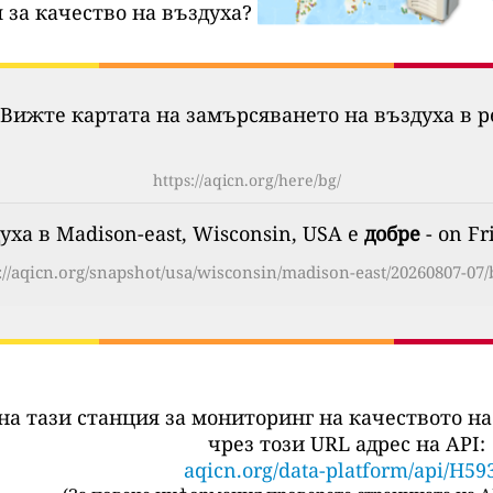
 за качество на въздуха?
Вижте картата на замърсяването на въздуха в р
https://aqicn.org/here/bg/
ха в Madison-east, Wisconsin, USA е
добре
- on Fr
://aqicn.org/snapshot/usa/wisconsin/madison-east/20260807-07/
на тази станция за мониторинг на качеството на
чрез този URL адрес на API:
aqicn.org/data-platform/api/H59