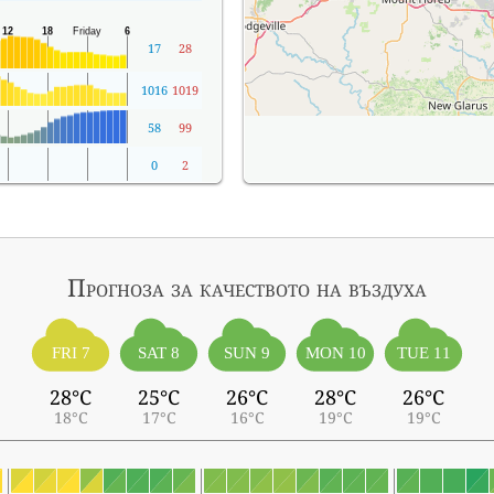
17
28
1016
1019
58
99
0
2
Прогноза за качеството на въздуха
FRI 7
SAT 8
SUN 9
MON 10
TUE 11
28°C
25°C
26°C
28°C
26°C
18°C
17°C
16°C
19°C
19°C