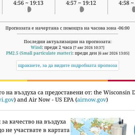
4:56 ~ 19:13
4:57 ~ 19:12
4:58 ~
Прогнозата е начертана с помощта на часова зона -06:00
Последни актуализации на прогнозата:
Wind
: преди 2 часа
[7 авг 2026 10:37]
PM2.5 (Small particulate matter)
: преди ден
[6 авг 2026 13:05]
щракнете, за да видите подробната прогноза
о на въздуха са предоставени от:
the Wisconsin D
wi.gov
) and Air Now - US EPA (
airnow.gov
)
 за качество на въздуха
о не участвате в картата