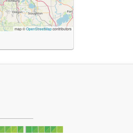
map ©
OpenStreetMap
contributors