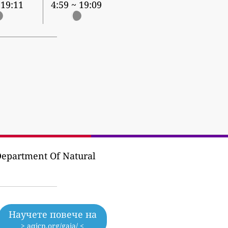
 19:11
4:59 ~ 19:09
epartment Of Natural
Научете повече на
> aqicn.org/gaia/ <