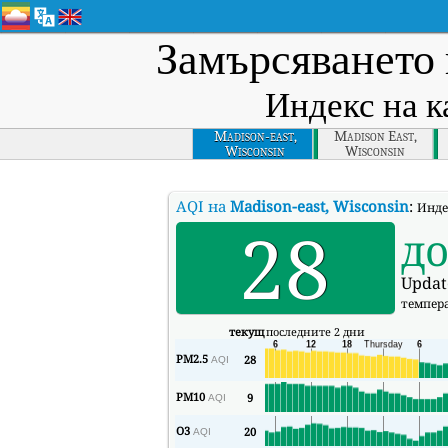
Замърсяването 
Индекс на к
Madison-east,
Madison East,
Wisconsin
Wisconsin
AQI на
Madison-east, Wisconsin
:
Индек
28
д
Updat
темпер
текущ
последните 2 дни
PM2.5
28
AQI
PM10
9
AQI
O3
20
AQI