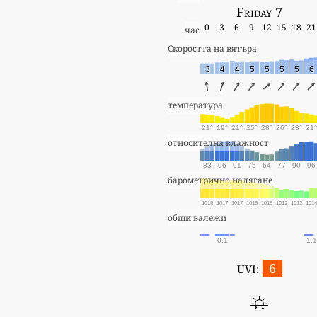
Friday 7
0
3
6
9
12
15
18
21
час
Скоростта на вятъра
3
4
4
5
5
5
5
6
температура
21°
19°
21°
25°
28°
26°
23°
21°
относителна влажност
83
96
91
75
64
77
90
96
барометрично налягане
1018
1017
1017
1016
1015
1013
1012
101
общи валежи
0.1
1.1
6
UVI: