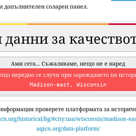
и допълнителен соларен панел.
 данни за качествот
Ами сега... Съжаляваме, нещо не е наред
ещо нередно се случи при зареждането на истор
Madison-east, Wisconsin
 информация проверете платформата за историче
cn.org/historical/bg/#city:usa/wisconsin/madison-eas
aqicn.org/data-platform/