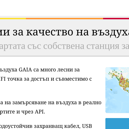
ии за качество на възду
артата със собствена станция з
ъздуха GAIA са много лесни за
FI точка за достъп и съвместимо с
а на замърсяване на въздуха в реално
ртите и чрез API.
водоустойчив захранващ кабел, USB