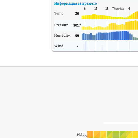
Информация за времето
Temp
20
Pressure
1017
Humidity
99
Wind
-
PM
2.5