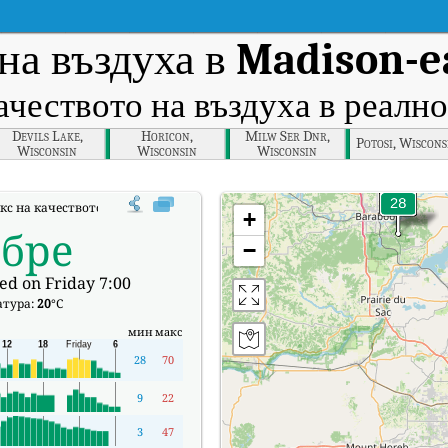
на въздуха в
Madison-e
ачеството на въздуха в реално
Devils Lake,
Horicon,
Milw Ser Dnr,
Potosi, Wiscons
Wisconsin
Wisconsin
Wisconsin
с на качеството на въздуха в реално време (AQI) на Madison-east, Wiscons
+
обре
−
ed on Friday 7:00
атура:
20
°C
мин
макс
28
70
9
22
3
47