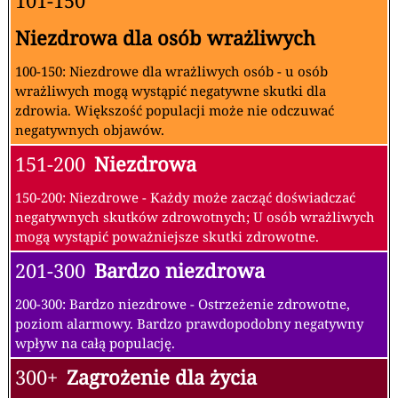
101-150
Niezdrowa dla osób wrażliwych
100-150: Niezdrowe dla wrażliwych osób - u osób
wrażliwych mogą wystąpić negatywne skutki dla
zdrowia. Większość populacji może nie odczuwać
negatywnych objawów.
151-200
Niezdrowa
150-200: Niezdrowe - Każdy może zacząć doświadczać
negatywnych skutków zdrowotnych; U osób wrażliwych
mogą wystąpić poważniejsze skutki zdrowotne.
201-300
Bardzo niezdrowa
200-300: Bardzo niezdrowe - Ostrzeżenie zdrowotne,
poziom alarmowy. Bardzo prawdopodobny negatywny
wpływ na całą populację.
300+
Zagrożenie dla życia