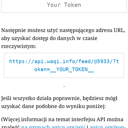
Następnie możesz użyć następującego adresu URL,
aby uzyskać dostęp do danych w czasie
rzeczywistym:
https://api.waqi.info/feed/@5933/?t
oken=__YOUR_TOKEN__
.
Jeśli wszystko działa poprawnie, będziesz mógł
uzyskać dane podobne do wyniku poniżej:
(Więcej informacji na temat interfejsu API można
znaleźć
na stronach aqicn.org/api/
i
aqicn.org/json-