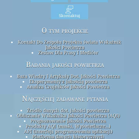
Skontaktuj
O tym projekcie
Kontakt Do Zespołu Projektu świata Wskaźnik
Jakości Powietrza
Zestaw Dla Prasy I Mediów
Badania jakości powietrza
Baza Wiedzy I Artykuły Dot. Jakości Powietrza
Eksperymenty z jakością powietrza
Analiza Czujników Jakości Powietrza
Najczęściej zadawane pytania
Źródło danych dot. jakości powietrza
Obliczanie Wskaźnika Jakości Powietrza (AQI)
Prognozowanie Jakości Powietrza
Produkty AQI (maski, Wyświetlacze...)
API (interfejs programowania aplikacji)
Platforma danych historycznych