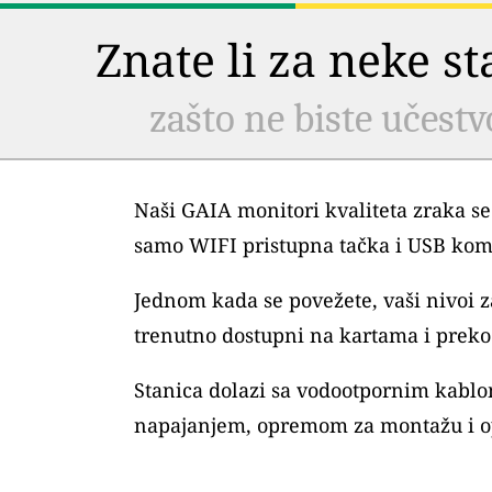
Znate li za neke s
zašto ne biste učestv
Naši GAIA monitori kvaliteta zraka se
samo WIFI pristupna tačka i USB kom
Jednom kada se povežete, vaši nivoi
trenutno dostupni na kartama i preko 
Stanica dolazi sa vodootpornim kablo
napajanjem, opremom za montažu i o