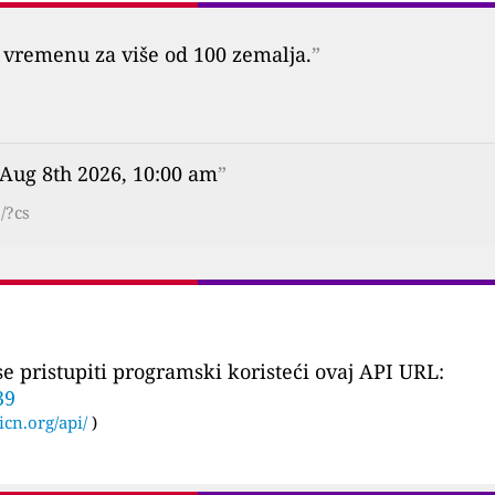
vremenu za više od 100 zemalja.
”
 Aug 8th 2026, 10:00 am
”
/?cs
 pristupiti programski koristeći ovaj API URL:
39
icn.org/api/
)