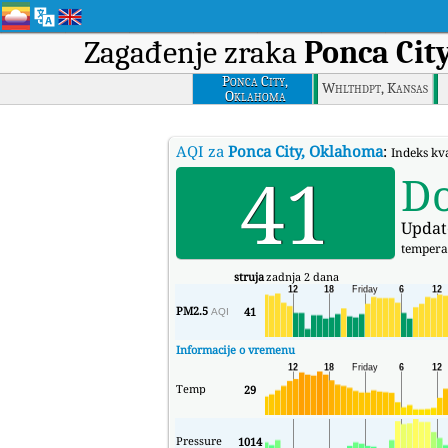
Zagađenje zraka
Ponca Cit
Ponca City,
Whlthdpt, Kansas
Oklahoma
AQI za
Ponca City, Oklahoma
:
Indeks kv
41
D
Updat
tempera
struja
zadnja 2 dana
PM2.5
41
AQI
Informacije o vremenu
Temp
29
Pressure
1014