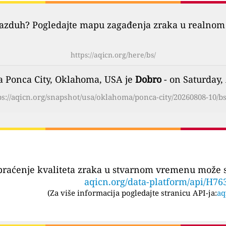
vazduh? Pogledajte mapu zagađenja zraka u realnom 
https://aqicn.org/here/bs/
za Ponca City, Oklahoma, USA je
Dobro
- on Saturday,
ps://aqicn.org/snapshot/usa/oklahoma/ponca-city/20260808-10/bs
praćenje kvaliteta zraka u stvarnom vremenu može se
aqicn.org/data-platform/api/H76
(
Za više informacija pogledajte stranicu API-ja:
aq