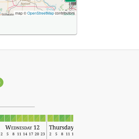
map ©
OpenStreetMap
contributors
3
Wednesday 12
Thursday 13
2
5
8
11
14
17
20
23
2
5
8
11
14
17