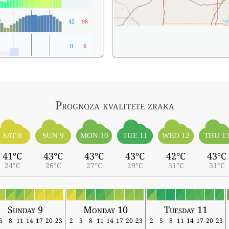
42
98
0
6
Prognoza kvalitete zraka
SAT 8
SUN 9
MON 10
TUE 11
WED 12
THU 1
41°C
43°C
43°C
43°C
42°C
43°C
24°C
26°C
27°C
29°C
31°C
31°C
Sunday 9
Monday 10
Tuesday 11
5
8
11
14
17
20
23
2
5
8
11
14
17
20
23
2
5
8
11
14
17
20
23