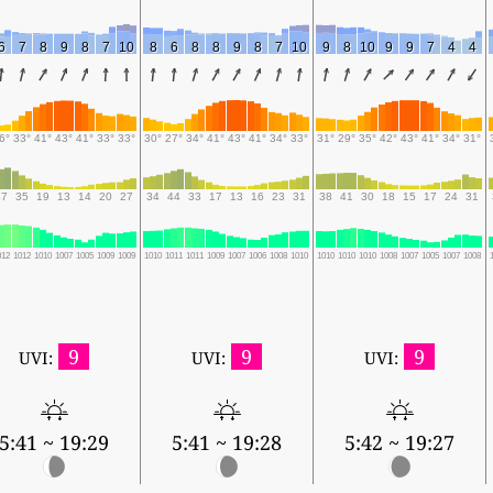
6
7
8
9
8
7
10
8
6
8
8
9
8
7
10
9
8
10
9
9
7
4
4
6°
33°
41°
43°
41°
33°
33°
30°
27°
34°
41°
43°
41°
34°
33°
31°
29°
35°
42°
43°
41°
34°
31°
47
35
19
13
14
20
27
34
44
33
17
13
16
23
31
38
41
30
18
15
17
24
31
012
1012
1010
1007
1005
1009
1009
1010
1011
1011
1009
1007
1006
1008
1010
1010
1010
1010
1008
1007
1005
1007
1008
9
9
9
UVI:
UVI:
UVI:
5:41 ~ 19:29
5:41 ~ 19:28
5:42 ~ 19:27