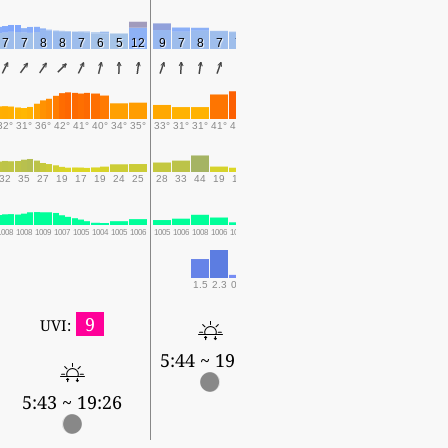
7
7
8
8
7
6
5
12
9
7
8
7
7
8
32°
31°
36°
42°
41°
40°
34°
35°
33°
31°
31°
41°
43°
34°
32
35
27
19
17
19
24
25
28
33
44
19
17
38
1008
1008
1009
1007
1005
1004
1005
1006
1005
1006
1008
1006
1004
1006
1.5
2.3
0.1
0.4
9
UVI:
5:44 ~ 19:25
5:43 ~ 19:26