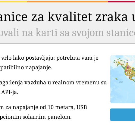
tanice za kvalitet zrak
ovali na karti sa svojom stani
 vrlo lako postavljaju: potrebna vam je
patibilno napajanje.
 zagađenja vazduha u realnom vremenu su
API-ja.
m za napajanje od 10 metara, USB
pcionim solarnim panelom.