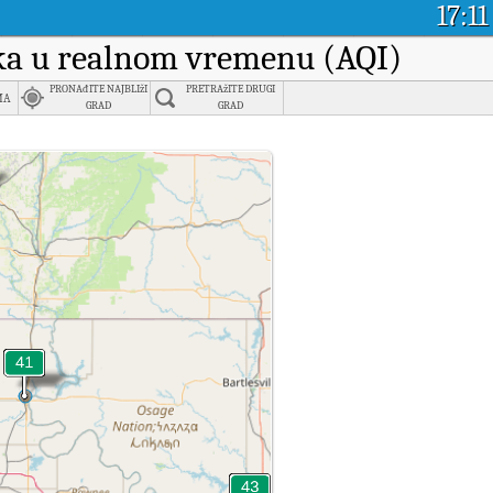
17:11
aka u realnom vremenu (AQI)
PRONAđITE NAJBLIžI
PRETRAžITE DRUGI
ma
GRAD
GRAD