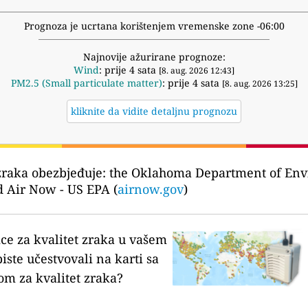
Prognoza je ucrtana korištenjem vremenske zone -06:00
Najnovije ažurirane prognoze:
Wind
: prije 4 sata
[8. aug. 2026 12:43]
PM2.5 (Small particulate matter)
: prije 4 sata
[8. aug. 2026 13:25]
kliknite da vidite detaljnu prognozu
zraka obezbjeđuje:
the Oklahoma Department of Env
d Air Now - US EPA (
airnow.gov
)
ice za kvalitet zraka u vašem
biste učestvovali na karti sa
om za kvalitet zraka?