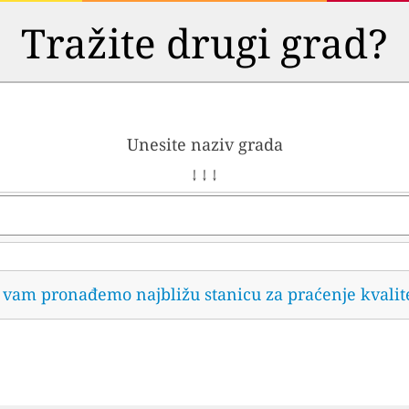
Tražite drugi grad?
Unesite naziv grada
↓ ↓ ↓
da vam pronađemo najbližu stanicu za praćenje kvalit