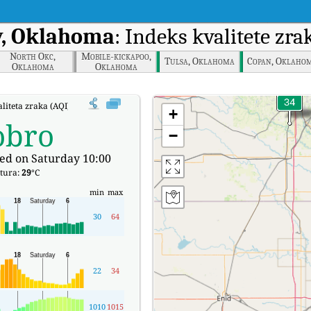
y, Oklahoma
: Indeks kvalitete zr
North Okc,
Mobile-kickapoo,
Tulsa, Oklahoma
Copan, Oklaho
Oklahoma
Oklahoma
aliteta zraka (AQI) kompanije Ponca City, Oklahoma u stvarnom vremenu.
+
obro
−
ed on Saturday 10:00
tura:
29
°C
min
max
30
64
22
34
1010
1015