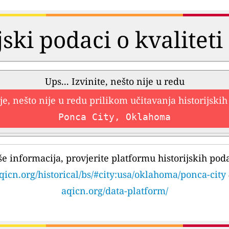
jski podaci o kvalitet
Ups... Izvinite, nešto nije u redu
e, nešto nije u redu prilikom učitavanja historijski
Ponca City, Oklahoma
še informacija, provjerite platformu historijskih pod
qicn.org/historical/bs/#city:usa/oklahoma/ponca-city
aqicn.org/data-platform/