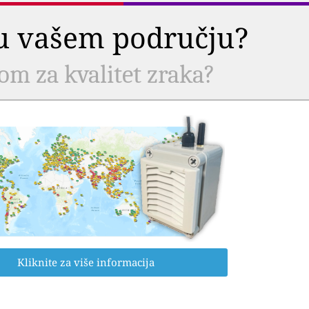
a u vašem području?
com za kvalitet zraka?
Kliknite za više informacija