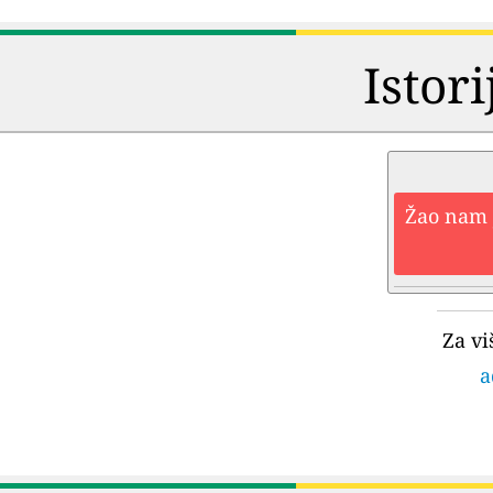
Istori
Žao nam j
Za vi
a