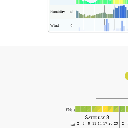
Humidity
66
Wind
0
PM
2.5
Saturday 8
2
5
8
11
14
17
20
23
2
sat