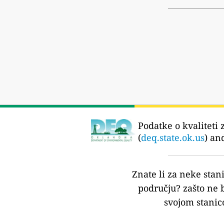
Podatke o kvaliteti 
(
deq.state.ok.us
) an
Znate li za neke stan
području?
zašto ne 
svojom stanic