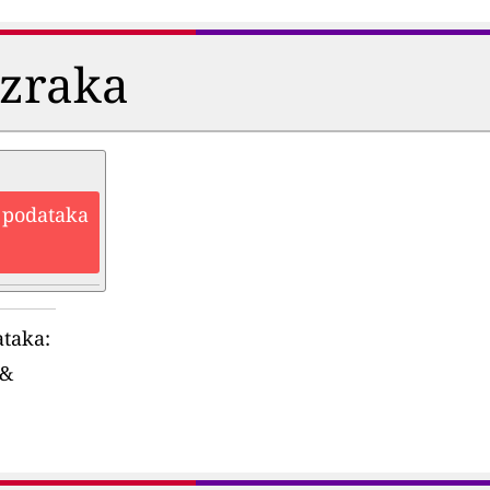
i zraka
h podataka
ataka:
&