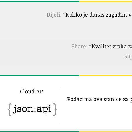
Dijeli: “
Koliko je danas zagađen 
Share
: “
Kvalitet zraka 
htt
Cloud API
Podacima ove stanice za 