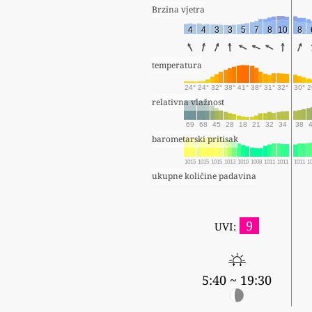
Brzina vjetra
4
4
3
3
5
7
8
10
8
temperatura
24°
24°
32°
38°
41°
38°
31°
32°
30°
2
relativna vlažnost
69
68
45
28
18
21
32
34
38
barometarski pritisak
1015
1015
1015
1013
1010
1008
1011
1011
1011
1
ukupne količine padavina
9
UVI:
5:40 ~ 19:30