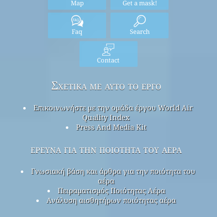
Map
Get a mask!
Faq
Search
Contact
Σχετικά με αυτό το έργο
Επικοινωνήστε με την ομάδα έργου World Air
Quality Index
Press And Media Kit
έρευνα για την ποιότητα του αέρα
Γνωσιακή βάση και άρθρα για την ποιότητα του
αέρα
Πειραματισμός Ποιότητας Αέρα
Ανάλυση αισθητήρων ποιότητας αέρα