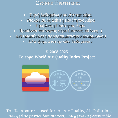
Συχνές Ερωτήσεις
Πηγή δεδομένων ποιότητας αέρα
Υπολογισμός Δείκτη Ποιότητας Αέρα
Πρόβλεψη Ποιότητας Αέρα
Προϊόντα ποιότητας αέρα (μάσκες, οθόνες…)
API (Διασύνδεση προγραμματισμού εφαρμογών)
Πλατφόρμα ιστορικών δεδομένων
© 2008-2025
Το έργο World Air Quality Index Project
The Data sources used for the Air Quality, Air Pollution,
PM
(
fine particulate matter
), PM
(
PM10 (Respirable
2.5
10