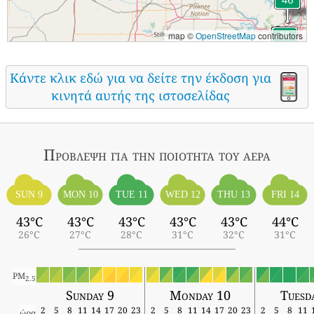
map ©
OpenStreetMap
contributors
Κάντε κλικ εδώ για να δείτε την έκδοση για
κινητά αυτής της ιστοσελίδας
Πρόβλεψη για την ποιότητα του αέρα
SUN 9
MON 10
TUE 11
WED 12
THU 13
FRI 14
43°C
43°C
43°C
43°C
43°C
44°C
26°C
27°C
28°C
31°C
32°C
31°C
PM
2.5
Sunday 9
Monday 10
Tuesd
2
5
8
11
14
17
20
23
2
5
8
11
14
17
20
23
2
5
8
11
ώρα