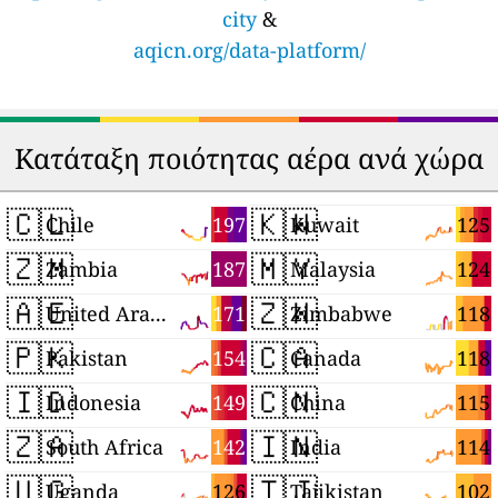
city
&
aqicn.org/data-platform/
Κατάταξη ποιότητας αέρα ανά χώρα
🇨🇱
🇰🇼
197
125
Chile
Kuwait
🇿🇲
🇲🇾
187
124
Zambia
Malaysia
🇦🇪
🇿🇼
171
118
United Arab Emirates
Zimbabwe
🇵🇰
🇨🇦
154
118
Pakistan
Canada
🇮🇩
🇨🇳
149
115
Indonesia
China
🇿🇦
🇮🇳
142
114
South Africa
India
🇺🇬
🇹🇯
126
102
Uganda
Tajikistan