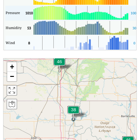
Pressure
1010
1007
Humidity
53
30
Wind
8
0
+
−