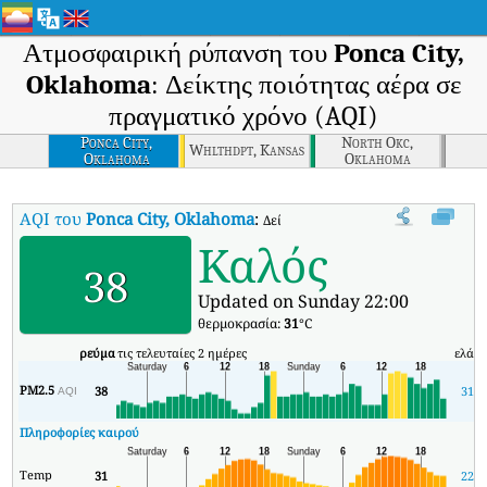
Ατμοσφαιρική ρύπανση του
Ponca City,
Oklahoma
: Δείκτης ποιότητας αέρα σε
πραγματικό χρόνο (AQI)
Ponca City,
North Okc,
Whlthdpt, Kansas
Oklahoma
Oklahoma
AQI του
Ponca City, Oklahoma
:
Δείκτης ποιότητας αέρα σε πραγματι
Καλός
38
Updated on Sunday 22:00
θερμοκρασία:
31
°C
ρεύμα
τις τελευταίες 2 ημέρες
ελάχ
PM2.5
38
31
AQI
Πληροφορίες καιρού
Temp
31
22