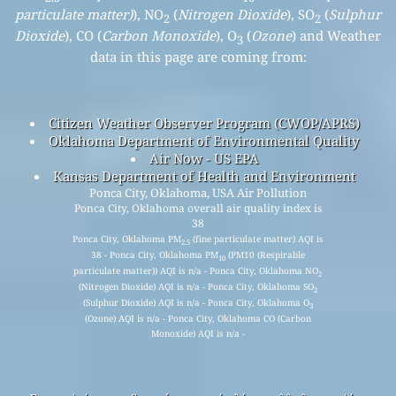
particulate matter)
), NO
(
Nitrogen Dioxide
), SO
(
Sulphur
2
2
Dioxide
), CO (
Carbon Monoxide
), O
(
Ozone
) and Weather
3
data in this page are coming from:
Citizen Weather Observer Program (CWOP/APRS)
Oklahoma Department of Environmental Quality
Air Now - US EPA
Kansas Department of Health and Environment
Ponca City, Oklahoma, USA Air Pollution
Ponca City, Oklahoma overall air quality index is
38
Ponca City, Oklahoma PM
(fine particulate matter) AQI is
2.5
38 - Ponca City, Oklahoma PM
(PM10 (Respirable
10
particulate matter)) AQI is n/a - Ponca City, Oklahoma NO
2
(Nitrogen Dioxide) AQI is n/a - Ponca City, Oklahoma SO
2
(Sulphur Dioxide) AQI is n/a - Ponca City, Oklahoma O
3
(Ozone) AQI is n/a - Ponca City, Oklahoma CO (Carbon
Monoxide) AQI is n/a -