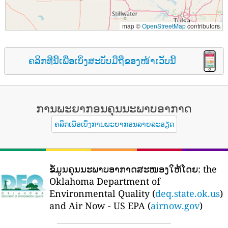
map ©
OpenStreetMap
contributors
ຄລິກທີ່ນີ້ເພື່ອເບິ່ງສະບັບມືຖືຂອງໜ້າເວັບນີ້
ການພະຍາກອນຄຸນນະພາບອາກາດ
ຄລິກເພື່ອເບິ່ງການພະຍາກອນລາຍລະອຽດ
ຂໍ້ມູນຄຸນນະພາບອາກາດສະໜອງໃຫ້ໂດຍ:
the
Oklahoma Department of
Environmental Quality (
deq.state.ok.us
)
and Air Now - US EPA (
airnow.gov
)