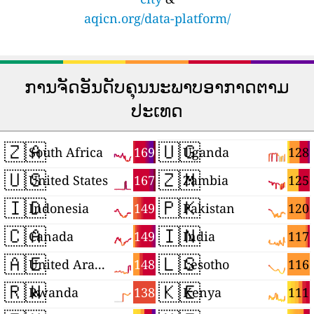
aqicn.org/data-platform/
ການຈັດອັນດັບຄຸນນະພາບອາກາດຕາມ
ປະເທດ
🇿🇦
🇺🇬
169
128
South Africa
Uganda
🇺🇸
🇿🇲
167
125
United States
Zambia
🇮🇩
🇵🇰
149
120
Indonesia
Pakistan
🇨🇦
🇮🇳
149
117
Canada
India
🇦🇪
🇱🇸
148
116
United Arab Emirates
Lesotho
🇷🇼
🇰🇪
138
111
Rwanda
Kenya