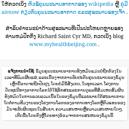
ໃຫ້ກວດເບິ່ງ
ຫົວຂໍ້ຄຸນນະພາບອາກາດຂອງ wikipedia
ຫຼື
ຄູ່ມື
airnow ກ່ຽວກັບຄຸນນະພາບອາກາດ ແລະສຸຂະພາບຂອງເຈົ້າ
.
ສໍາລັບຄໍາແນະນໍາດ້ານສຸຂະພາບທີ່ເປັນປະໂຫຍດຫຼາຍຂອງ
ທ່ານຫມໍປັກກິ່ງ Richard Saint Cyr MD, ກວດເບິ່ງ blog
www.myhealthbeijing.com
.
ແຈ້ງການນໍາໃຊ້
: ຂໍ້ມູນຄຸນນະພາບອາກາດທັງຫມົດແມ່ນບໍ່ຖືກຕ້ອງໃນ
ເວລາທີ່ພິມເຜີຍແຜ່, ແລະເນື່ອງຈາກການຮັບປະກັນຄຸນນະພາບຂອງຂໍ້ມູນ
ເຫຼົ່ານີ້ອາດຈະຖືກປັບປຸງ, ໂດຍບໍ່ມີຂໍ້ສັງເກດ, ໃນທຸກເວລາ. ໂຄງການ
ດັດຊະນີທາງອາກາດໂລກໄດ້ໃຊ້ທັກສະແລະການດູແລທີ່ສົມເຫດສົມຜົນ
ທັງຫມົດໃນການລວບລວມເນື້ອໃນຂອງຂໍ້ມູນນີ້ແລະພາຍໃຕ້ສະພາບການ
ໃດກໍ່ຕາມທີມງານຂອງໂຄງການໂລກຂອງອາກາດທາງໂລກຫຼືຕົວແທນຂອງ
ມັນຈະຮັບຜິດຊອບໃນສັນຍາ, ຄວາມເສຍຫາຍຫຼືຄວາມເສຍຫາຍໃດໆ,
ເກີດຂື້ນໂດຍກົງຫຼືໂດຍທາງອ້ອມຈາກການສະຫນອງຂໍ້ມູນນີ້.