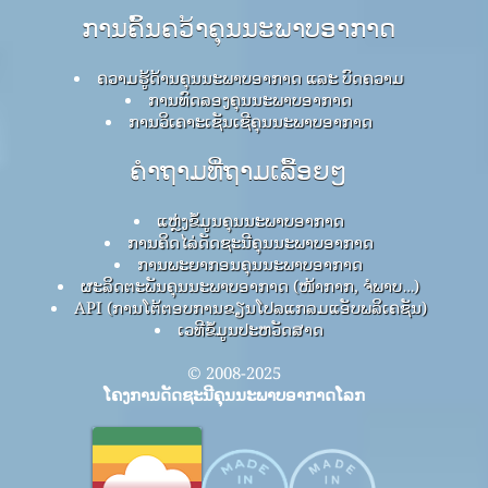
ການຄົ້ນຄວ້າຄຸນນະພາບອາກາດ
ຄວາມຮູ້ດ້ານຄຸນນະພາບອາກາດ ແລະ ບົດຄວາມ
ການທົດລອງຄຸນນະພາບອາກາດ
ການວິເຄາະເຊັນເຊີຄຸນນະພາບອາກາດ
ຄໍາຖາມທີ່ຖາມເລື້ອຍໆ
ແຫຼ່ງຂໍ້ມູນຄຸນນະພາບອາກາດ
ການຄິດໄລ່ດັດຊະນີຄຸນນະພາບອາກາດ
ການພະຍາກອນຄຸນນະພາບອາກາດ
ຜະລິດຕະພັນຄຸນນະພາບອາກາດ (ໜ້າກາກ, ຈໍພາບ…)
API (ການໂຕ້ຕອບການຂຽນໂປລແກລມແອັບພລິເຄຊັນ)
ເວທີຂໍ້ມູນປະຫວັດສາດ
© 2008-2025
ໂຄງການດັດຊະນີຄຸນນະພາບອາກາດໂລກ