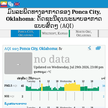
ມົນລະພິດທາງອາກາດຂອງ
Ponca City,
Oklahoma
: ດັດຊະນີຄຸນນະພາບອາກາດ
ແບບສົດໆ (AQI)
Ponca City,
North Okc,
Whlthdpt, Kansas
Oklahoma
Oklahoma
AQI ຂອງ
Ponca City, Oklahoma
:
ດັດຊະນີຄຸນນະພາບອາກາດຕາມເວລາຈິງຂອ
no data
-
Updated on Wednesday, Jul 29th 2026, 23:00 pm
ອຸນ​ຫະ​ພູມ:
-
°C
ປະຈຸບັນ
2 ມື້ທີ່ຜ່ານມາ
ນາທີ
PM2.5
45
38
AQI
SO2
2
2
AQI
ຂໍ້ມູນສະພາບອາກາດ