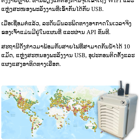
ຕັ້ງງ່າຍຫຼາຍ: ທ່ານພຽງແຕ່ຕ້ອງການຈຸດເຂົ້າເຖິງ WIFI ແລະ
ແຫຼ່ງສະໜອງພະລັງງານທີ່ເຂົ້າກັນໄດ້ກັບ USB.
ເມື່ອເຊື່ອມຕໍ່ແລ້ວ, ລະດັບມົນລະພິດທາງອາກາດໃນເວລາຈິງ
ຂອງເຈົ້າແມ່ນມີຢູ່ໃນແຜນທີ່ ແລະຜ່ານ API ທັນທີ.
ສະຖານີດັ່ງກ່າວມາພ້ອມກັບສາຍໄຟທີ່ສາມາດກັນນ້ໍາໄດ້ 10
ແມັດ, ແຫຼ່ງສະຫນອງພະລັງງານ USB, ອຸປະກອນຕິດຕັ້ງແລະ
ແຜງແສງອາທິດທາງເລືອກ.