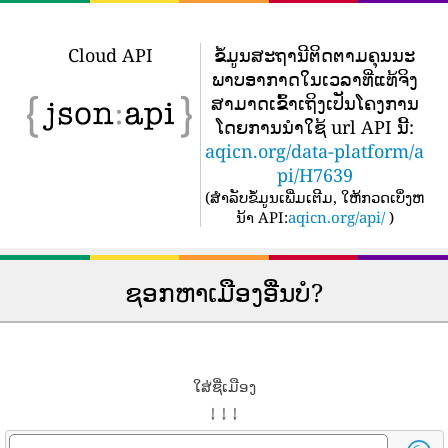
Cloud API
ຂໍ້​ມູນ​ສະ​ຖາ​ນີ​ຕິດ​ຕາມ​ຄຸນ​ນະ​
ພາບ​ອາ​ກາດ​ໃນ​ເວ​ລາ​ທີ່​ແທ້​ຈິງ​
ສາ​ມາດ​ເຂົ້າ​ເຖິງ​ເປັນ​ໂຄງ​ການ​
ໂດຍ​ການ​ນໍາ​ໃຊ້ url API ນີ້​:
aqicn.org/data-platform/a
pi/H7639
(
ສໍາລັບຂໍ້ມູນເພີ່ມເຕີມ, ໃຫ້ກວດເບິ່ງຫ
ນ້າ API:
aqicn.org/api/
)
ຊອກຫາເມືອງອື່ນບໍ?
ໃສ່ຊື່ເມືອງ
↓ ↓ ↓