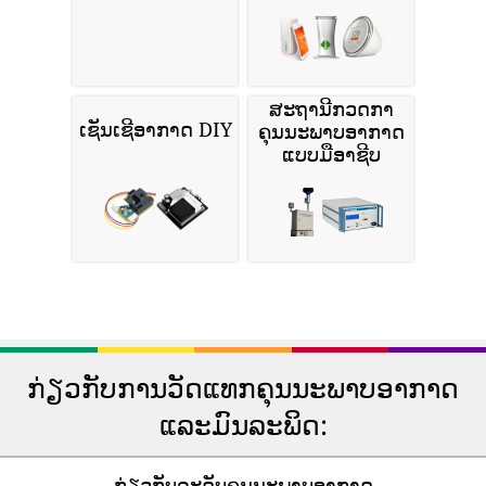
ສະຖານີກວດກາ
ເຊັນເຊີອາກາດ DIY
ຄຸນນະພາບອາກາດ
ແບບມືອາຊີບ
ກ່ຽວກັບການວັດແທກຄຸນນະພາບອາກາດ
ແລະມົນລະພິດ:
ກ່ຽວກັບລະດັບຄຸນນະພາບອາກາດ