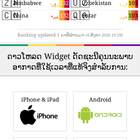
🇿🇼
🇺🇿
132
105
Zimbabwe
Uzbekistan
🇨🇳
🇶🇦
132
103
China
Qatar
Ranking updated 1 ນາທີຜ່ານມາ
(6 ສິງຫາ 2026 19:29)
ດາວ​ໂຫລດ Widget ດັດ​ຊະ​ນີ​ຄຸນ​ນະ​ພາບ​
ອາ​ກາດ​ທີ່​ໃຊ້​ເວ​ລາ​ທີ່​ແທ້​ຈິງ​ສໍາ​ລັບ​ການ​:
iPhone & iPad
Android