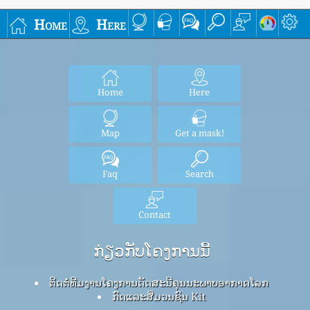
Home
Here
Home
Here
Map
Get a mask!
Faq
Search
Contact
ກ່ຽວກັບໂຄງການນີ້
ຕິດຕໍ່ທີມງານໂຄງການດັດສະນີຄຸນນະພາບອາກາດໂລກ
ກົດ​ແລະ​ສື່​ມວນ​ຊົນ Kit