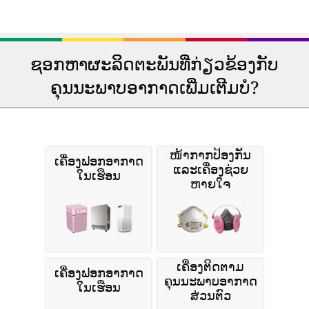
ຊອກຫາຜະລິດຕະພັນທີ່ກ່ຽວຂ້ອງກັບ
ຄຸນນະພາບອາກາດເພີ່ມເຕີມບໍ?
ໜ້າກາກປ້ອງກັນ
ເຄື່ອງຟອກອາກາດ
ແລະເຄື່ອງຊ່ວຍ
ໃນເຮືອນ
ຫາຍໃຈ
ເຄື່ອງຕິດຕາມ
ເຄື່ອງຟອກອາກາດ
ຄຸນນະພາບອາກາດ
ໃນເຮືອນ
ສ່ວນຕົວ