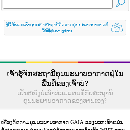
ຫຼືໃຫ້ພວກເຮົາຊອກຫາສະຖານີຕິດຕາມຄຸນນະພາບອາກາດທີ່
ໃກ້ທີ່ສຸດຂອງທ່ານ
ເຈົ້າຮູ້ຈັກສະຖານີຄຸນນະພາບອາກາດຢູ່ໃນ
ພື້ນທີ່ຂອງເຈົ້າບໍ?
ເປັນຫຍັງບໍ່ເຂົ້າຮ່ວມແຜນທີ່ກັບສະຖານີ
ຄຸນນະພາບອາກາດຂອງທ່ານເອງ?
ເຄື່ອງຕິດຕາມຄຸນນະພາບອາກາດ GAIA ຂອງພວກເຮົາແມ່ນ