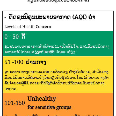
-
ດັດຊະນີຄຸນນະພາບອາກາດ (AQI) ຄ່າ
Levels of Health Concern
0 - 50
ດີ
ຄຸນນະພາບທາງອາກາດຖືກພິຈາລະນາເປັນທີ່ພໍໃຈ, ແລະມົນລະພິດທາງ
ອາກາດກໍ່ມີຄວາມສ່ຽງຫນ້ອຍຫຼືບໍ່ມີຄວາມສ່ຽງ
51 -100
ປານກາງ
ຄຸນນະພາບທາງອາກາດແມ່ນການຮັບຮອງ; ຢ່າງໃດກໍ່ຕາມ, ສໍາລັບບາງ
ມົນລະພິດອາດມີຄວາມກັງວົນກ່ຽວກັບສຸຂະພາບໃນລະດັບປານກາງສໍາ
ລັບຈໍານວນຜູ້ທີ່ມີຄວາມເຄັ່ງຕຶງທີ່ຜິດປົກກະຕິກັບການມົນລະພິດທາງ
ອາກາດ.
Unhealthy
101-150
for sensitive groups