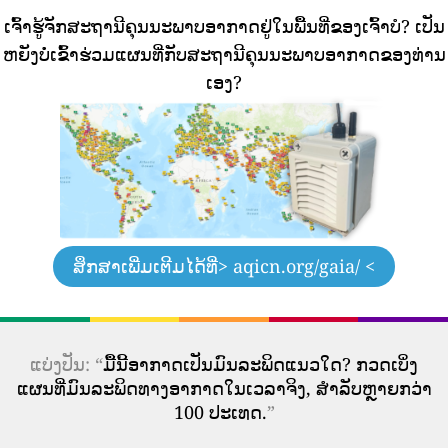
ເຈົ້າຮູ້ຈັກສະຖານີຄຸນນະພາບອາກາດຢູ່ໃນພື້ນທີ່ຂອງເຈົ້າບໍ?
ເປັນ
ຫຍັງບໍ່ເຂົ້າຮ່ວມແຜນທີ່ກັບສະຖານີຄຸນນະພາບອາກາດຂອງທ່ານ
ເອງ?
ສຶກສາເພີ່ມເຕີມໄດ້ທີ່
> aqicn.org/gaia/ <
ແບ່ງປັນ: “
ມື້ນີ້ອາກາດເປັນມົນລະພິດແນວໃດ? ກວດເບິ່ງ
ແຜນທີ່ມົນລະພິດທາງອາກາດໃນເວລາຈິງ, ສໍາລັບຫຼາຍກວ່າ
100 ປະເທດ.
”