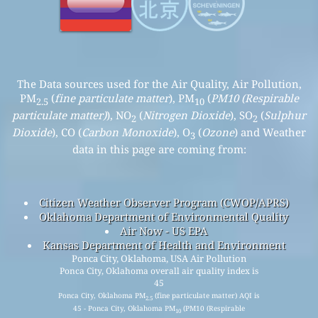
The Data sources used for the Air Quality, Air Pollution,
PM
(
fine particulate matter
), PM
(
PM10 (Respirable
2.5
10
particulate matter)
), NO
(
Nitrogen Dioxide
), SO
(
Sulphur
2
2
Dioxide
), CO (
Carbon Monoxide
), O
(
Ozone
) and Weather
3
data in this page are coming from:
Citizen Weather Observer Program (CWOP/APRS)
Oklahoma Department of Environmental Quality
Air Now - US EPA
Kansas Department of Health and Environment
Ponca City, Oklahoma, USA Air Pollution
Ponca City, Oklahoma overall air quality index is
45
Ponca City, Oklahoma PM
(fine particulate matter) AQI is
2.5
45 - Ponca City, Oklahoma PM
(PM10 (Respirable
10