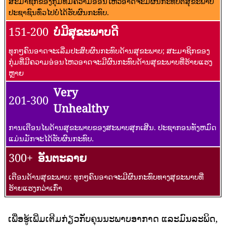
ສະມາຊິກຂອງກຸ່ມທີ່ມີຄວາມອ່ອນໄຫວອາດຈະມີຜົນກະທົບຕໍ່ສຸຂະພາບ
ປະຊາຊົນທົ່ວໄປບໍ່ໄດ້ຮັບຜົນກະທົບ.
151-200
ບໍ່ມີສຸຂະພາບດີ
ທຸກໆຄົນອາດຈະເລີ່ມປະສົບຜົນກະທົບດ້ານສຸຂະພາບ; ສະມາຊິກຂອງ
ກຸ່ມທີ່ມີຄວາມອ່ອນໄຫວອາດຈະມີຜົນກະທົບດ້ານສຸຂະພາບທີ່ຮ້າຍແຮງ
ຫຼາຍ
Very
201-300
Unhealthy
ການເຕືອນໄພດ້ານສຸຂະພາບຂອງສະພາບສຸກເສີນ. ປະຊາກອນທັງຫມົດ
ແມ່ນມັກຈະໄດ້ຮັບຜົນກະທົບ.
300+
ອັນຕະລາຍ
ເຕືອນດ້ານສຸຂະພາບ: ທຸກໆຄົນອາດຈະມີຜົນກະທົບທາງສຸຂະພາບທີ່
ຮ້າຍແຮງກວ່າເກົ່າ
ເພື່ອຮູ້ເພີ່ມເຕີມກ່ຽວກັບຄຸນນະພາບອາກາດ ແລະມົນລະພິດ,