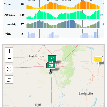
Temp
28
26
Pressure
1008
1005
Humidity
77
38
Wind
2
0
+
−