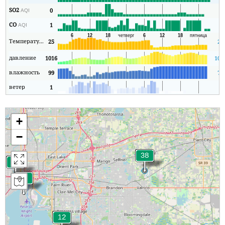
SO2
0
0
AQI
CO
1
1
AQI
Температура
25
23
давление
1016
101
влажность
99
76
ветер
1
0
+
−