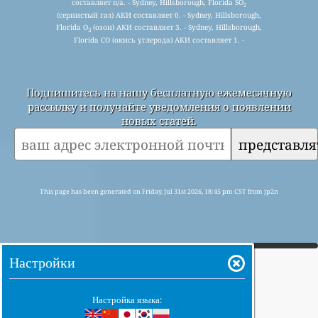
составляет n/a. - Sydney, Hillsborough, Florida SO
2
(сернистый газ) АКИ составляет 0. - Sydney, Hillsborough,
Florida O
(озон) АКИ составляет 3. - Sydney, Hillsborough,
3
Florida CO (окись углерода) АКИ составляет 1. -
Подпишитесь на нашу бесплатную ежемесячную
рассылку и получайте уведомления о появлении
новых статей.
представля
This page has been generated on Friday, Jul 31st 2026, 18:45 pm CST from jp2n
Настройки
Настройка языка: