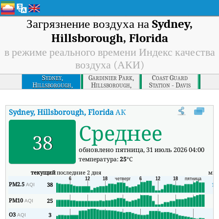
Загрязнение воздуха на
Sydney,
Hillsborough, Florida
в режиме реального времени Индекс качества
воздуха (АКИ)
Sydney,
Gardinier Park,
Coast Guard
Hillsborough,
Hillsborough,
Station - Davis
Florida
Florida
Island,
Hillsborough,
Florida
Sydney, Hillsborough, Florida
АКИ
:
В режиме реального времен
Среднее
38
обновлено пятница, 31 июль 2026 04:00
температура:
25
°C
текущий
последние 2 дня
ми
PM2.5
38
19
AQI
PM10
25
8
AQI
O3
3
2
AQI