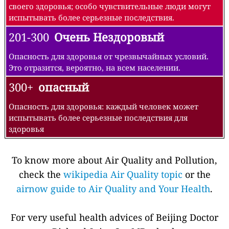
своего здоровья; особо чувствительные люди могут
испытывать более серьезные последствия.
201-300
Очень Нездоровый
Опасность для здоровья от чрезвычайных условий.
Это отразится, вероятно, на всем населении.
300+
опасный
Опасность для здоровья: каждый человек может
испытывать более серьезные последствия для
здоровья
To know more about Air Quality and Pollution,
check the
wikipedia Air Quality topic
or the
airnow guide to Air Quality and Your Health
.
For very useful health advices of Beijing Doctor