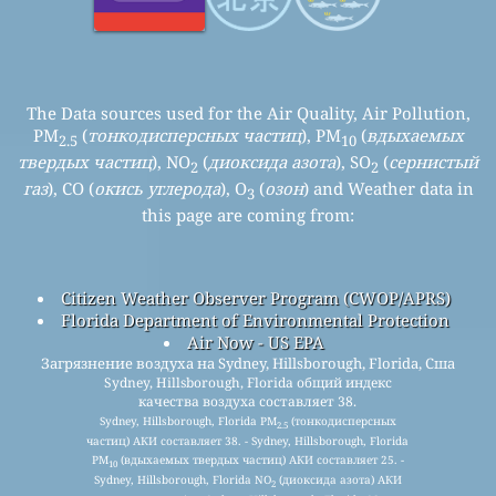
The Data sources used for the Air Quality, Air Pollution,
PM
(
тонкодисперсных частиц
), PM
(
вдыхаемых
2.5
10
твердых частиц
), NO
(
диоксида азота
), SO
(
сернистый
2
2
газ
), CO (
окись углерода
), O
(
озон
) and Weather data in
3
this page are coming from:
Citizen Weather Observer Program (CWOP/APRS)
Florida Department of Environmental Protection
Air Now - US EPA
Загрязнение воздуха на Sydney, Hillsborough, Florida, Сша
Sydney, Hillsborough, Florida общий индекс
качества воздуха составляет 38.
Sydney, Hillsborough, Florida PM
(тонкодисперсных
2.5
частиц) АКИ составляет 38. - Sydney, Hillsborough, Florida
PM
(вдыхаемых твердых частиц) АКИ составляет 25. -
10
Sydney, Hillsborough, Florida NO
(диоксида азота) АКИ
2