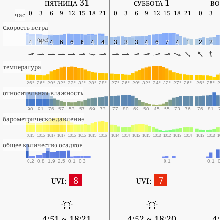
пятница 31
суббота 1
во
0
3
6
9
12
15
18
21
0
3
6
9
12
15
18
21
0
3
час
Скорость ветра
(м/с)
4
4
4
6
6
6
4
4
3
3
3
4
6
7
4
1
2
2
температура
26°
26°
29°
32°
33°
32°
28°
28°
27°
26°
29°
32°
34°
32°
27°
26°
26°
25°
2
относительная влажность
90
91
76
57
53
57
69
73
77
80
69
50
45
55
73
76
76
81
барометрическое давление
1015
1015
1017
1017
1015
1015
1015
1016
1014
1014
1015
1015
1013
1012
1013
1014
1013
1013
1
общее количество осадков
0.2
0.8
1.9
2.5
0.1
0.3
0.1
0.1
0
8
7
UVI:
UVI:
4:51 ~ 18:21
4:52 ~ 18:20
4