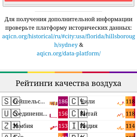
Для получения дополнительной информации
проверьте платформу исторических данных:
aqicn.org/historical/ru/#city:usa/florida/hillsboroug
h/sydney
&
aqicn.org/data-platform/
Рейтинги качества воздуха
🇸🇨
🇨🇱
186
118
Сейшельские Острова
Чили
🇺🇸
🇨🇳
156
118
Соединенные Штаты
Китай
🇿🇲
🇮🇳
153
114
Замбия
Индия