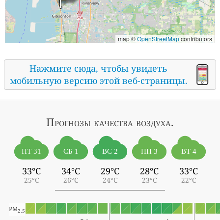
map ©
OpenStreetMap
contributors
Нажмите сюда, чтобы увидеть
мобильную версию этой веб-страницы.
Прогнозы
качества воздуха.
ПТ 31
СБ 1
ВС 2
ПН 3
ВТ 4
33°C
34°C
29°C
28°C
33°C
25°C
26°C
24°C
23°C
22°C
PM
2.5