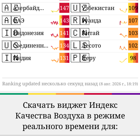
🇦🇿
🇺🇿
147
109
Азербайджан
Узбекистан
🇦🇪
🇷🇼
143
107
ОАЭ
Руанда
🇮🇩
🇨🇳
141
103
Индонезия
Китай
🇺🇸
🇱🇸
134
102
Соединенные Штаты
Лесото
🇮🇳
🇵🇪
131
98
Индия
Перу
Ranking updated несколько секунд назад
(8 авг. 2026 г., 18:19)
Скачать виджет Индекс
Качества Воздуха в режиме
реального времени для: