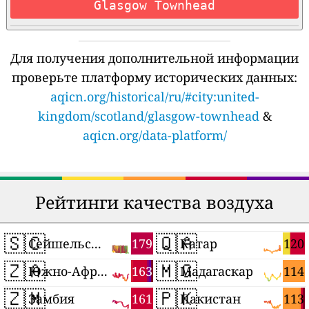
Glasgow Townhead
Для получения дополнительной информации
проверьте платформу исторических данных:
aqicn.org/historical/ru/#city:united-
kingdom/scotland/glasgow-townhead
&
aqicn.org/data-platform/
Рейтинги качества воздуха
🇸🇨
🇶🇦
179
120
Сейшельские Острова
Катар
🇿🇦
🇲🇬
163
114
Южно-Африканская Республика
Мадагаскар
🇿🇲
🇵🇰
161
113
Замбия
Пакистан