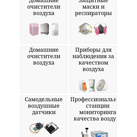
Домашние
Защитные
очистители
маски и
воздуха
респираторы
Домашние
Приборы для
очистители
наблюдения за
воздуха
качеством
воздуха
Самодельные
Профессиональные
воздушные
станции
датчики
мониторинга
качества воздуха