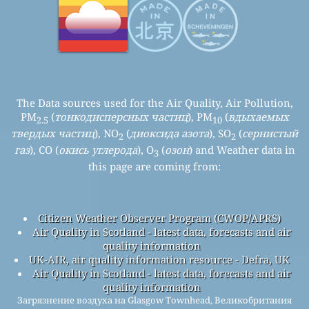
The Data sources used for the Air Quality, Air Pollution,
PM
(
тонкодисперсных частиц
), PM
(
вдыхаемых
2.5
10
твердых частиц
), NO
(
диоксида азота
), SO
(
сернистый
2
2
газ
), CO (
окись углерода
), O
(
озон
) and Weather data in
3
this page are coming from:
Citizen Weather Observer Program (CWOP/APRS)
Air Quality in Scotland - latest data, forecasts and air
quality information
UK-AIR, air quality information resource - Defra, UK
Air Quality in Scotland - latest data, forecasts and air
quality information
Загрязнение воздуха на Glasgow Townhead, Великобритания