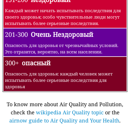
Каждый может начать испытывать последствия для
своего здоровья; особо чувствительные люди могут
испытывать более серьезные последствия.
201-300
Очень Нездоровый
Опасность для здоровья от чрезвычайных условий.
Это отразится, вероятно, на всем населении.
300+
опасный
Опасность для здоровья: каждый человек может
испытывать более серьезные последствия для
здоровья
To know more about Air Quality and Pollution,
check the
wikipedia Air Quality topic
or the
airnow guide to Air Quality and Your Health
.