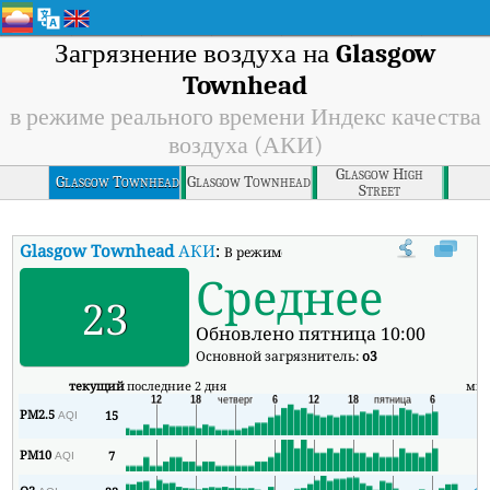
Загрязнение воздуха на
Glasgow
Townhead
в режиме реального времени Индекс качества
воздуха (АКИ)
Glasgow High
Glasgow Townhead
Glasgow Townhead
Street
Glasgow Townhead
АКИ
:
В режиме реального времени Индекс кач
Среднее
23
Обновлено пятница 10:00
Основной загрязнитель:
o3
текущий
последние 2 дня
ми
PM2.5
15
5
AQI
PM10
7
3
AQI