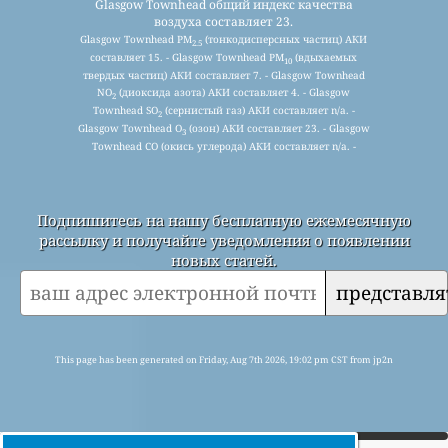
Glasgow Townhead общий индекс качества
воздуха составляет 23.
Glasgow Townhead PM
(тонкодисперсных частиц) АКИ
2.5
составляет 15. - Glasgow Townhead PM
(вдыхаемых
10
твердых частиц) АКИ составляет 7. - Glasgow Townhead
NO
(диоксида азота) АКИ составляет 4. - Glasgow
2
Townhead SO
(сернистый газ) АКИ составляет n/a. -
2
Glasgow Townhead O
(озон) АКИ составляет 23. - Glasgow
3
Townhead CO (окись углерода) АКИ составляет n/a. -
Подпишитесь на нашу бесплатную ежемесячную
рассылку и получайте уведомления о появлении
новых статей.
представля
This page has been generated on Friday, Aug 7th 2026, 19:02 pm CST from jp2n