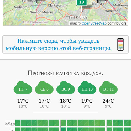
map ©
OpenStreetMap
contributors
Нажмите сюда, чтобы увидеть
мобильную версию этой веб-страницы.
Прогнозы
качества воздуха.
ПТ 7
СБ 8
ВС 9
ПН 10
ВТ 11
17°C
17°C
18°C
19°C
24°C
10°C
10°C
10°C
9°C
9°C
PM
2.5