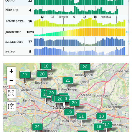
O3
23
17
AQI
NO2
4
1
AQI
Температура
16
13
давление
1020
100
влажность
77
57
ветер
9
1
+
−