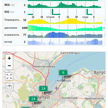
NO2
2
1
AQI
SO2
1
1
AQI
Температура
16
15
давление
1009
100
влажность
77
54
ветер
5
1
+
−