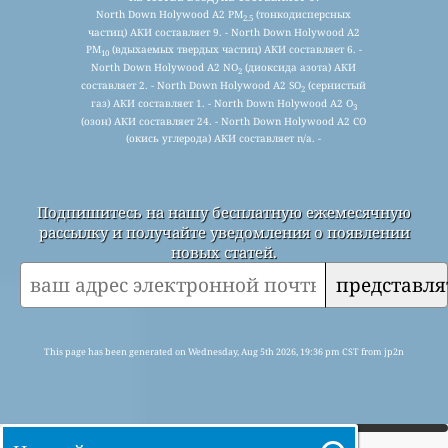
North Down Holywood A2 PM
(тонкодисперсных
2.5
частиц) АКИ составляет 9. - North Down Holywood A2
PM
(вдыхаемых твердых частиц) АКИ составляет 6. -
10
North Down Holywood A2 NO
(диоксида азота) АКИ
2
составляет 2. - North Down Holywood A2 SO
(сернистый
2
газ) АКИ составляет 1. - North Down Holywood A2 O
3
(озон) АКИ составляет 24. - North Down Holywood A2 CO
(окись углерода) АКИ составляет n/a. -
Подпишитесь на нашу бесплатную ежемесячную
рассылку и получайте уведомления о появлении
новых статей.
представля
This page has been generated on Wednesday, Aug 5th 2026, 19:36 pm CST from jp2n