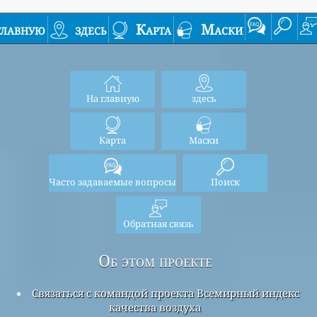
главную
здесь
Карта
Маски
На главную
здесь
Карта
Маски
Часто задаваемые вопросы
Поиск
Обратная связь
Об этом проекте
Связаться с командой проекта Всемирный индекс
качества воздуха