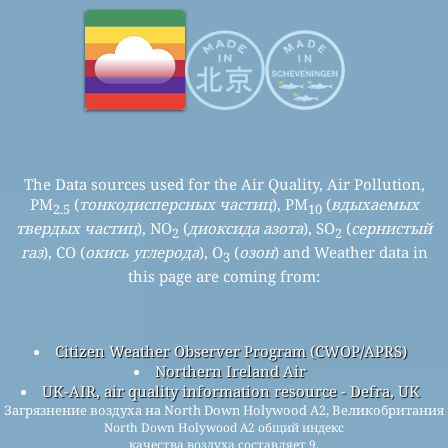
The Data sources used for the Air Quality, Air Pollution,
PM
(
тонкодисперсных частиц
), PM
(
вдыхаемых
2.5
10
твердых частиц
), NO
(
диоксида азота
), SO
(
сернистый
2
2
газ
), CO (
окись углерода
), O
(
озон
) and Weather data in
3
this page are coming from:
Citizen Weather Observer Program (CWOP/APRS)
Northern Ireland Air
UK-AIR, air quality information resource - Defra, UK
Загрязнение воздуха на North Down Holywood A2, Великобритания
North Down Holywood A2 общий индекс
качества воздуха составляет 9.