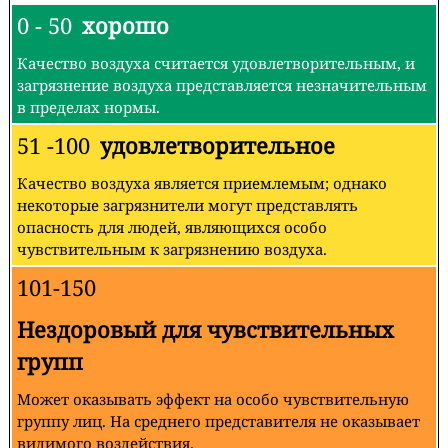
0 - 50
хорошо
Качество воздуха считается удовлетворительным, и
загрязнение воздуха представляется незначительным
в пределах нормы.
51 -100
удовлетворительное
Качество воздуха является приемлемым; однако
некоторые загрязнители могут представлять
опасность для людей, являющихся особо
чувствительным к загрязнению воздуха.
101-150
Нездоровый для чувствительных
групп
Может оказывать эффект на особо чувствительную
группу лиц. На среднего представителя не оказывает
видимого воздействия.