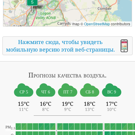
map ©
OpenStreetMap
contributors
Нажмите сюда, чтобы увидеть
мобильную версию этой веб-страницы.
Прогнозы
качества воздуха.
СР 5
ЧТ 6
ПТ 7
СБ 8
ВС 9
15°C
16°C
19°C
18°C
17°C
11°C
8°C
9°C
13°C
10°C
PM
2.5