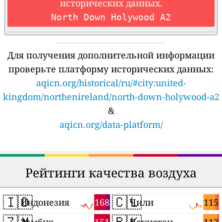
исторических данных.
North Down Holywood A2
Для получения дополнительной информации
проверьте платформу исторических данных:
aqicn.org/historical/ru/#city:united-
kingdom/northenireland/north-down-holywood-a2
&
aqicn.org/data-platform/
Рейтинги качества воздуха
🇮🇩
🇨🇱
168
115
Индонезия
Чили
🇿🇲
🇵🇰