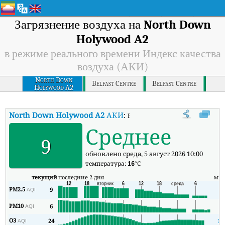
Загрязнение воздуха на
North Down
Holywood A2
в режиме реального времени Индекс качества
воздуха (АКИ)
North Down
Belfast Centre
Belfast Centre
Holywood A2
North Down Holywood A2
АКИ
:
В режиме реального времени Ин
Среднее
9
обновлено среда, 5 август 2026 10:00
температура:
16
°C
текущий
последние 2 дня
ми
PM2.5
9
9
AQI
PM10
6
5
AQI
O3
24
15
AQI