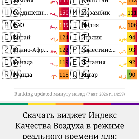
151
112
Замбия
Пакистан
🇺🇸
🇲🇿
150
111
Соединенные Штаты
Мозамбик
🇦🇪
🇮🇳
135
106
ОАЭ
Индия
🇨🇳
🇮🇹
124
94
Китай
Италия
🇿🇦
🇵🇸
122
93
Южно-Африканская Республика
Палестинские территории
🇨🇦
🇪🇸
119
92
Канада
Испания
🇷🇼
🇶🇦
118
90
Руанда
Катар
Ranking updated минуту назад
(7 авг. 2026 г., 14:59)
Скачать виджет Индекс
Качества Воздуха в режиме
реального времени для: