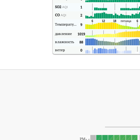
SO2
1
AQI
CO
2
AQI
Температура
9
давление
1019
влажность
88
ветер
0
PM