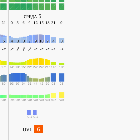
среда 5
21
0
3
6
9
12
15
18
21
0
5
4
3
3
7
9
10
9
4
3
°
17°
14°
13°
15°
22°
24°
24°
21°
14°
13°
80
93
97
94
51
44
42
59
93
93
1
1012
1013
1013
1013
1012
1012
1013
1013
1015
1017
0.1
0.1
6
UVI: