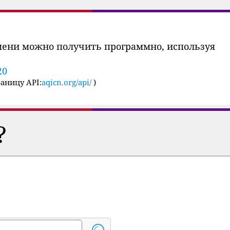
мени можно получить программно, используя
20
аницу API:
aqicn.org/api/
)
?