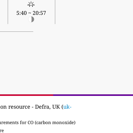
5:40 ~ 20:57
on resource - Defra, UK (
uk-
ements for CO (carbon monoxide)
re