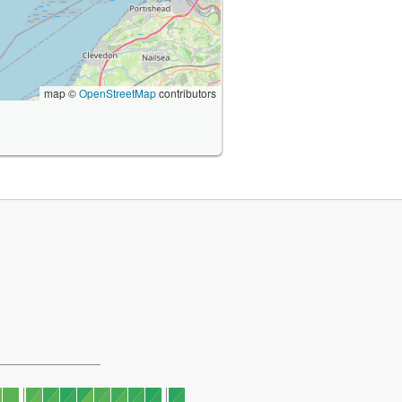
map ©
OpenStreetMap
contributors