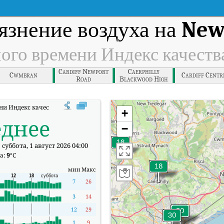
язнение воздуха на
New
ного времени Индекс качеств
Cardiff Newport
Caerphilly
Cwmbran
Cardiff Centr
Road
Blackwood High
Street
и Индекс качества воздуха (АКИ).
+
еднее
−
суббота, 1 август 2026 04:00
а:
9
°C
мин
Макс
7
26
3
14
12
29
1
9