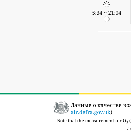
5:34 ~ 21:04
Данные о качестве во
air.defra.gov.uk
)
Note that the measurement for O
(
3
a