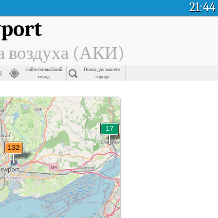
21:44
port
а воздуха (АКИ)
Найти ближайший
Поиск для вашего
e
город
города