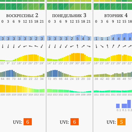
воскресенье 2
понедельник 3
вторник 4
0
3
6
9
12
15
18
21
0
3
6
9
12
15
18
21
0
3
6
9
12
15
18
3
3
3
3
3
3
2
3
3
3
3
3
2
5
4
3
1
1
1
4
6
8
8
11°
9°
11°
18°
23°
26°
25°
19°
14°
12°
15°
21°
28°
30°
28°
19°
16°
15°
16°
23°
26°
26°
22
64
80
73
44
30
22
22
34
72
85
66
44
24
19
20
33
38
42
40
39
46
48
57
1020
1020
1019
1018
1017
1014
1013
1013
1013
1013
1012
1012
1010
1009
1008
1009
1011
1010
1011
1011
1010
1010
101
0.1
0.1
0.2
6
6
5
UVI:
UVI:
UVI: