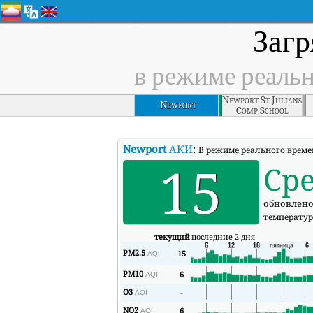
Загр
в режиме реаль
Newport St Julians
Newport
Comp School
Newport
АКИ
:
В режиме реального времен
15
Ср
обновлено 
температур
текущий
последние 2 дня
PM2.5
15
AQI
PM10
6
AQI
O3
-
AQI
NO2
6
AQI