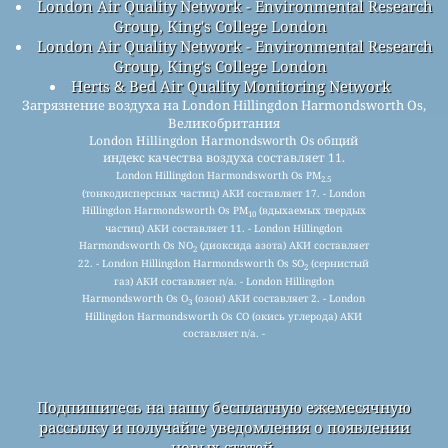
London Air Quality Network - Environmental Research
Group, King's College London
London Air Quality Network - Environmental Research
Group, King's College London
Herts & Bed Air Quality Monitoring Network
Загрязнение воздуха на London Hillingdon Harmondsworth Os,
Великобритания
London Hillingdon Harmondsworth Os общий
индекс качества воздуха составляет 11.
London Hillingdon Harmondsworth Os PM
2.5
(тонкодисперсных частиц) АКИ составляет 17. - London
Hillingdon Harmondsworth Os PM
(вдыхаемых твердых
10
частиц) АКИ составляет 11. - London Hillingdon
Harmondsworth Os NO
(диоксида азота) АКИ составляет
2
22. - London Hillingdon Harmondsworth Os SO
(сернистый
2
газ) АКИ составляет n/a. - London Hillingdon
Harmondsworth Os O
(озон) АКИ составляет 2. - London
3
Hillingdon Harmondsworth Os CO (окись углерода) АКИ
составляет n/a. -
Подпишитесь на нашу бесплатную ежемесячную
рассылку и получайте уведомления о появлении
новых статей.