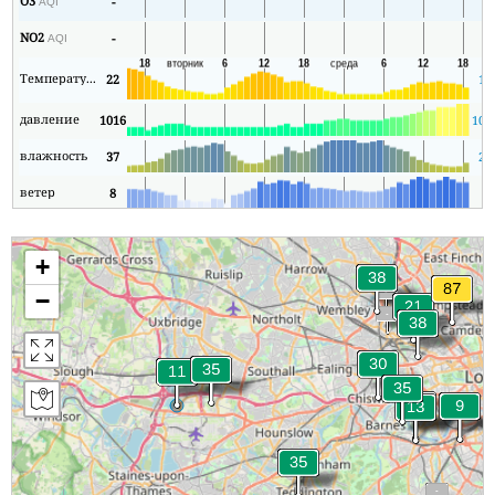
O3
-
2
AQI
NO2
-
1
AQI
Температура
22
19
давление
1016
100
влажность
37
29
ветер
8
1
+
−