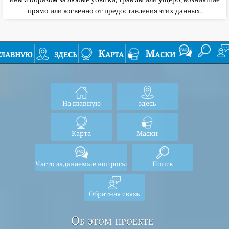
прямо или косвенно от предоставления этих данных.
главную
здесь
Карта
Маски
На главную
здесь
Карта
Маски
Часто задаваемые вопросы
Поиск
Обратная связь
Об этом проекте