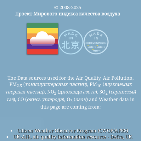
© 2008-2025
Проект Мирового индекса качества воздуха
The Data sources used for the Air Quality, Air Pollution,
PM
(
тонкодисперсных частиц
), PM
(
вдыхаемых
2.5
10
твердых частиц
), NO
(
диоксида азота
), SO
(
сернистый
2
2
газ
), CO (
окись углерода
), O
(
озон
) and Weather data in
3
this page are coming from:
Citizen Weather Observer Program (CWOP/APRS)
UK-AIR, air quality information resource - Defra, UK