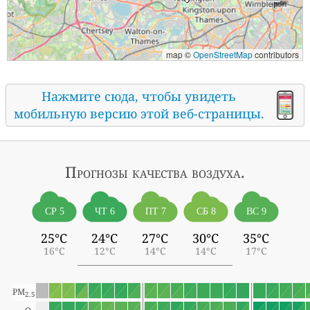
map ©
OpenStreetMap
contributors
Нажмите сюда, чтобы увидеть
мобильную версию этой веб-страницы.
Прогнозы
качества воздуха.
СР 5
ЧТ 6
ПТ 7
СБ 8
ВС 9
25°C
24°C
27°C
30°C
35°C
16°C
12°C
14°C
14°C
17°C
PM
2.5