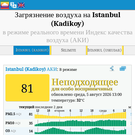
Загрязнение воздуха на
Istanbul
(Kadikoy)
в режиме реального времени Индекс качества
воздуха (АКИ)
Istanbul (kadikoy)
Selimiye
Istanbul (uskudar)
Istanbul (Kadikoy)
АКИ
:
В режиме реального времени Индекс каче
Неподходящее
81
для особо восприимчивых
обновлено среда, 5 август 2026 13:00
температура:
32
°C
текущий
последние 2 дня
ми
PM2.5
81
53
AQI
PM10
35
27
AQI
O3
14
3
AQI