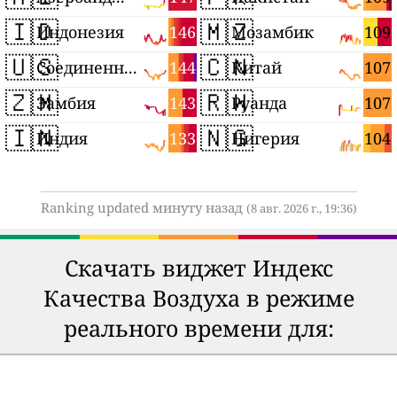
🇮🇩
🇲🇿
146
109
Индонезия
Мозамбик
🇺🇸
🇨🇳
144
107
Соединенные Штаты
Китай
🇿🇲
🇷🇼
143
107
Замбия
Руанда
🇮🇳
🇳🇬
133
104
Индия
Нигерия
Ranking updated минуту назад
(8 авг. 2026 г., 19:36)
Скачать виджет Индекс
Качества Воздуха в режиме
реального времени для: