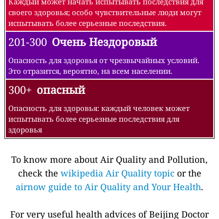
Каждый может начать испытывать последствия для
своего здоровья; особо чувствительные люди могут
испытывать более серьезные последствия.
201-300
Очень Нездоровый
Опасность для здоровья от чрезвычайных условий.
Это отразится, вероятно, на всем населении.
300+
опасный
Опасность для здоровья: каждый человек может
испытывать более серьезные последствия для
здоровья
To know more about Air Quality and Pollution,
check the
wikipedia Air Quality topic
or the
airnow guide to Air Quality and Your Health
.
For very useful health advices of Beijing Doctor