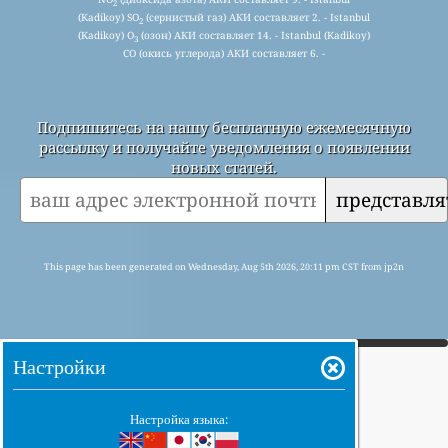
2
(Kadikoy) SO
(сернистый газ) АКИ составляет 2. - Istanbul
2
(Kadikoy) O
(озон) АКИ составляет 14. - Istanbul (Kadikoy)
3
CO (окись углерода) АКИ составляет 6. -
Подпишитесь на нашу бесплатную ежемесячную
рассылку и получайте уведомления о появлении
новых статей.
представля
This page has been generated on Wednesday, Aug 5th 2026, 20:11 pm CST from jp2n
Настройки
Настройка языка: