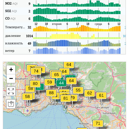
NO2
9
8
AQI
SO2
2
2
AQI
CO
6
5
AQI
Температура
32
23
давление
1014
101
влажность
49
27
ветер
7
1
+
−