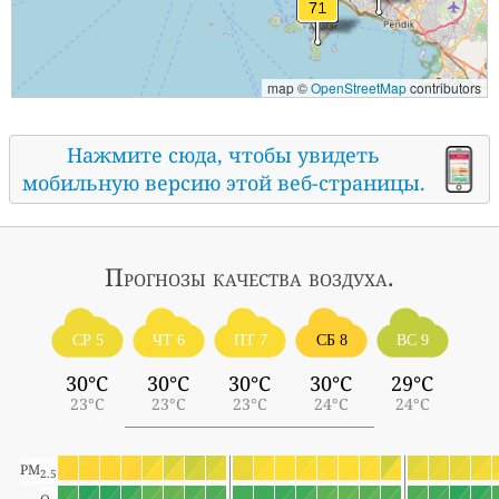
map ©
OpenStreetMap
contributors
Нажмите сюда, чтобы увидеть
мобильную версию этой веб-страницы.
Прогнозы
качества воздуха.
СР 5
ЧТ 6
ПТ 7
СБ 8
ВС 9
30°C
30°C
30°C
30°C
29°C
23°C
23°C
23°C
24°C
24°C
PM
2.5