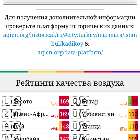
Для получения дополнительной информации
проверьте платформу исторических данных:
aqicn.org/historical/ru/#city:turkey/marmara/istan
bul/kadikoy
&
aqicn.org/data-platform/
Рейтинги качества воздуха
🇱🇸
🇶🇦
169
114
Лесото
Катар
🇿🇦
🇺🇿
169
113
Южно-Африканская Республика
Узбекистан
🇦🇪
🇺🇬
148
110
ОАЭ
Уганда
🇦🇿
🇵🇰
147
109
Азербайджан
Пакистан