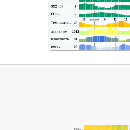
SO2
3
AQI
CO
8
AQI
Температура
28
давление
1013
влажность
61
ветер
10
PM