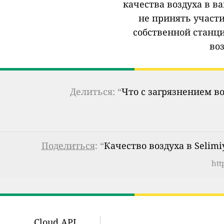
качества воздуха в в
не принять участи
собственной станц
во
Делиться: “
Что с загрязнением в
Поделиться
: “
Качество воздуха в Selimi
htt
Cloud API