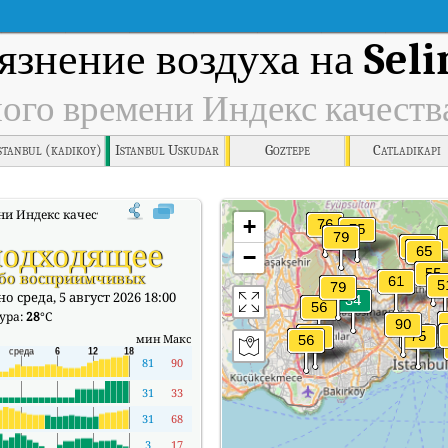
язнение воздуха на
Sel
ного времени Индекс качеств
stanbul (kadikoy)
Istanbul Uskudar
Goztepe
Catladikapi
и Индекс качества воздуха (АКИ).
+
одходящее
−
обо восприимчивых
о среда, 5 август 2026 18:00
ура:
28
°C
мин
Макс
81
90
31
33
31
68
3
17