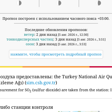
Прогноз построен с использованием часового пояса +03:00.
Последние обновления прогнозов:
ветер
: 2 дня назад
[5 авг. 2026 г., 12:30]
тонкодисперсных частиц
: 3 дня назад
[5 авг. 2026 г., 3:51]
озон
: 3 дня назад
[5 авг. 2026 г., 3:53]
нажмите, чтобы просмотреть подробный прогноз
воздуха предоставлены:
the Turkey National Air Q
İzleme Ağı) (
sim.csb.gov.tr
)
asurement for SO
(sulfur dioxide) are taken from the station:
I
2
-либо станции контроля