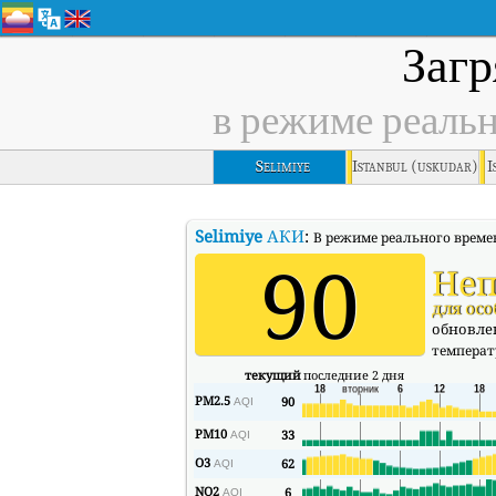
Загр
в режиме реаль
Selimiye
Istanbul (uskudar)
I
Selimiye
АКИ
:
В режиме реального времен
90
Неп
для ос
обновлен
температ
текущий
последние 2 дня
PM2.5
90
AQI
PM10
33
AQI
O3
62
AQI
NO2
6
AQI