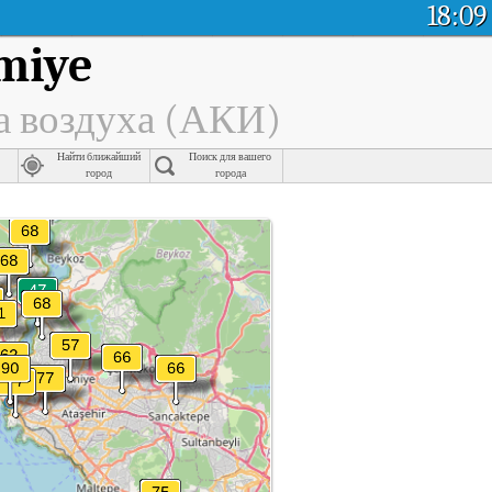
18:09
imiye
а воздуха (АКИ)
Найти ближайший
Поиск для вашего
город
города