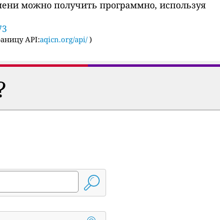
мени можно получить программно, используя
73
аницу API:
aqicn.org/api/
)
?