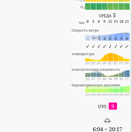
2.5
O
3
среда 5
0
3
6
9
12
15
18
21
час
Скорость ветра
(м/с)
4
4
4
4
6
8
9
8
температура
25°
24°
24°
28°
31°
30°
27°
25°
относительная влажность
61
67
71
48
44
53
62
77
барометрическое давление
1014
1014
1014
1014
1013
1013
1013
1014
9
UVI:
6:04 ~ 20:17