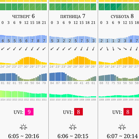
четверг 6
пятница 7
суббота 8
0
3
6
9
12
15
18
21
0
3
6
9
12
15
18
21
0
3
6
9
12
15
18
6
5
5
5
6
7
8
7
5
3
2
2
5
7
5
3
2
1
1
2
3
8
7
24°
24°
23°
27°
30°
29°
27°
24°
24°
23°
23°
26°
29°
30°
28°
26°
25°
24°
24°
27°
29°
30°
27
81
82
81
55
46
50
64
79
84
87
86
63
49
41
45
61
68
72
75
53
56
50
58
1014
1013
1013
1013
1012
1011
1011
1011
1010
1010
1010
1010
1009
1008
1008
1008
1008
1009
1009
1009
1009
1009
101
9
8
8
UVI:
UVI:
UVI:
6:05 ~ 20:16
6:06 ~ 20:15
6:07 ~ 20:14