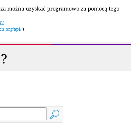
etrza można uzyskać programowo za pomocą tego
42
cn.org/api/
)
a?