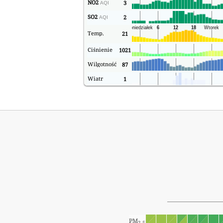
NO2
3
AQI
SO2
2
AQI
Temp.
21
Ciśnienie
1021
Wilgotność
87
Wiatr
1
PM
2.5