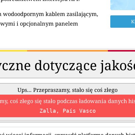
ym wodoodpornym kablem zasilającym,
K
owymi i opcjonalnym panelem
czne dotyczące jakoś
Ups... Przepraszamy, stało się coś złego
my, coś złego się stało podczas ładowania danych hi
Zalla, País Vasco