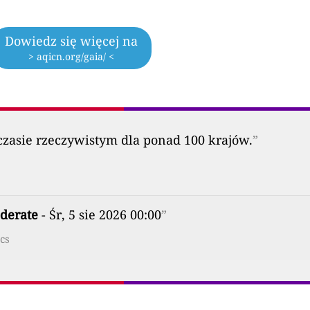
Dowiedz się więcej na
> aqicn.org/gaia/ <
zasie rzeczywistym dla ponad 100 krajów.
”
derate
- Śr, 5 sie 2026 00:00
”
cs