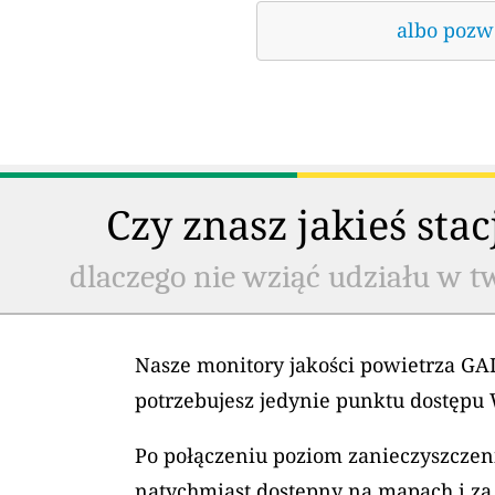
albo pozwó
Czy znasz jakieś sta
dlaczego nie wziąć udziału w t
Nasze monitory jakości powietrza GAI
potrzebujesz jedynie punktu dostępu 
Po połączeniu poziom zanieczyszczeni
natychmiast dostępny na mapach i za