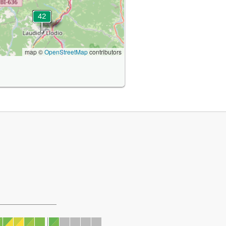
map ©
OpenStreetMap
contributors