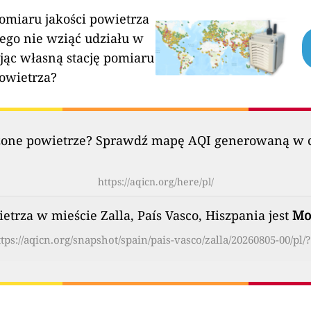
pomiaru jakości powietrza
ego nie wziąć udziału w
jąc własną stację pomiaru
powietrza?
szczone powietrze? Sprawdź mapę AQI generowaną w c
https://aqicn.org/here/pl/
etrza w mieście Zalla, País Vasco, Hiszpania jest
Mo
tps://aqicn.org/snapshot/spain/pais-vasco/zalla/20260805-00/pl/?