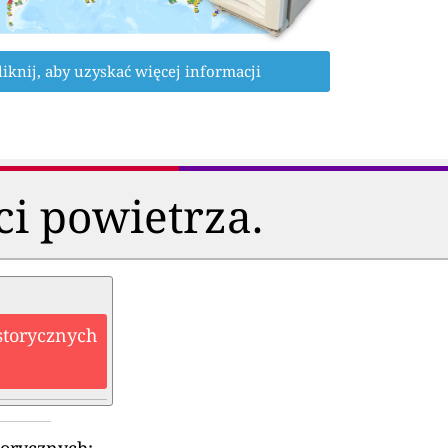
liknij, aby uzyskać więcej informacji
ci powietrza.
storycznych