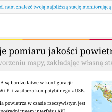
l nam znaleźć twoją najbliższą stację monitorującą
cje pomiaru jakości powiet
worzeniu mapy, zakładając własną st
A są bardzo łatwe w konfiguracji:
Wi-Fi i zasilacza kompatybilnego z USB.
a powietrza w czasie rzeczywistym jest
 pośrednictwem interfejsu API.