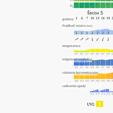
O
3
Środa 5
1
4
7
10
13
16
19
godzina
Prędkość wiatru 
(m/s)
1
1
1
1
2
2
2
temperatura
16°
15°
17°
19°
20°
20°
19°
1
wilgotność względna
96
97
92
83
84
87
86
ciśnienie barometryczne
1022
1021
1022
1022
1022
1022
1022
1
całkowite opady
0.2
0.5
0.4
0.6
0
3
UVI: