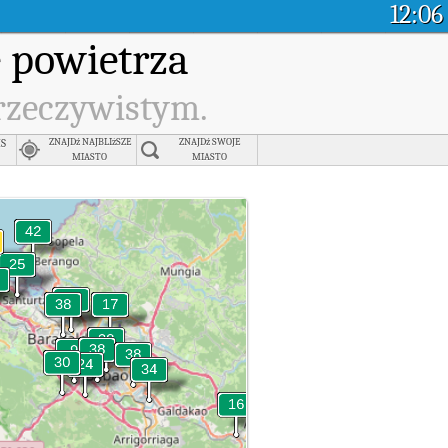
12:06
 powietrza
 rzeczywistym.
is
ZNAJDź NAJBLIżSZE
ZNAJDź SWOJE
MIASTO
MIASTO