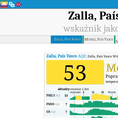
Zalla, Paí
wskaźnik jako
Zalla, Pais Vasco
Muskiz, Pais Vasco
M
Zalla, País Vasco
AQI
:
Zalla, País Vasco Ws
53
M
Popra
tempera
aktualny
ostatnie 2 dni
PM2.5
53
AQI
PM10
7
AQI
O3
7
AQI