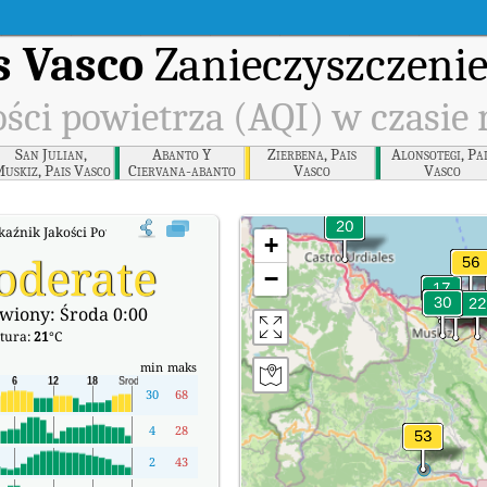
s Vasco
Zanieczyszczenie
ści powietrza (AQI) w czasie
San Julian,
Abanto Y
Zierbena, Pais
Alonsotegi, Pa
uskiz, Pais Vasco
Ciervana-abanto
Vasco
Vasco
Zierbena, Pais
Vasco
kaźnik Jakości Powietrza (AQI) w czasie rzeczywistym.
+
oderate
−
wiony: Środa 0:00
tura:
21
°C
min
maks
30
68
4
28
2
43