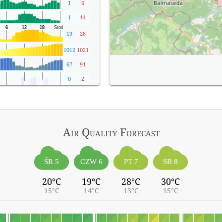
1
6
1
14
19
28
1012
1021
67
91
0
2
Air Quality
Forecast
ŚR 5
CZW 6
PT 7
SB 8
20°C
19°C
28°C
30°C
15°C
14°C
13°C
15°C