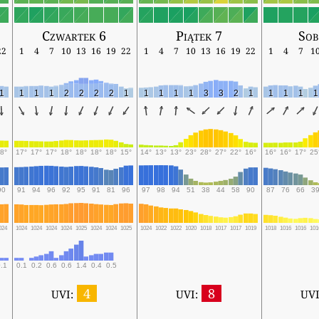
Czwartek 6
Piątek 7
Sob
22
1
4
7
10
13
16
19
22
1
4
7
10
13
16
19
22
1
4
7
1
1
1
1
1
2
2
2
2
1
1
1
1
1
3
3
2
1
1
1
1
1
8°
17°
17°
17°
18°
18°
18°
18°
15°
14°
13°
13°
23°
28°
27°
22°
16°
16°
16°
17°
25
90
91
94
96
92
95
91
81
96
97
98
94
51
38
44
58
90
87
76
66
3
024
1024
1024
1024
1024
1025
1024
1024
1025
1024
1022
1022
1020
1018
1017
1017
1019
1018
1016
1016
101
.1
0.1
0.2
0.6
0.6
1.4
0.4
0.5
4
8
UVI:
UVI:
UVI