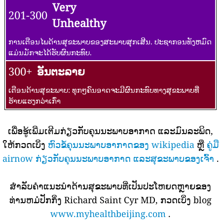
Very
201-300
Unhealthy
ການເຕືອນໄພດ້ານສຸຂະພາບຂອງສະພາບສຸກເສີນ. ປະຊາກອນທັງຫມົດ
ແມ່ນມັກຈະໄດ້ຮັບຜົນກະທົບ.
300+
ອັນຕະລາຍ
ເຕືອນດ້ານສຸຂະພາບ: ທຸກໆຄົນອາດຈະມີຜົນກະທົບທາງສຸຂະພາບທີ່
ຮ້າຍແຮງກວ່າເກົ່າ
ເພື່ອຮູ້ເພີ່ມເຕີມກ່ຽວກັບຄຸນນະພາບອາກາດ ແລະມົນລະພິດ,
ໃຫ້ກວດເບິ່ງ
ຫົວຂໍ້ຄຸນນະພາບອາກາດຂອງ wikipedia
ຫຼື
ຄູ່ມື
airnow ກ່ຽວກັບຄຸນນະພາບອາກາດ ແລະສຸຂະພາບຂອງເຈົ້າ
.
ສໍາລັບຄໍາແນະນໍາດ້ານສຸຂະພາບທີ່ເປັນປະໂຫຍດຫຼາຍຂອງ
ທ່ານຫມໍປັກກິ່ງ Richard Saint Cyr MD, ກວດເບິ່ງ blog
www.myhealthbeijing.com
.