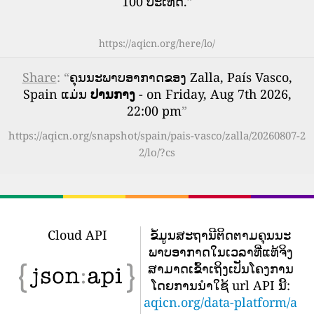
100 ປະເທດ.
”
https://aqicn.org/here/lo/
Share
: “
ຄຸນນະພາບອາກາດຂອງ Zalla, País Vasco,
Spain ແມ່ນ
ປານກາງ
- on Friday, Aug 7th 2026,
22:00 pm
”
https://aqicn.org/snapshot/spain/pais-vasco/zalla/20260807-2
2/lo/?cs
Cloud API
ຂໍ້​ມູນ​ສະ​ຖາ​ນີ​ຕິດ​ຕາມ​ຄຸນ​ນະ​
ພາບ​ອາ​ກາດ​ໃນ​ເວ​ລາ​ທີ່​ແທ້​ຈິງ​
ສາ​ມາດ​ເຂົ້າ​ເຖິງ​ເປັນ​ໂຄງ​ການ​
ໂດຍ​ການ​ນໍາ​ໃຊ້ url API ນີ້​:
aqicn.org/data-platform/a