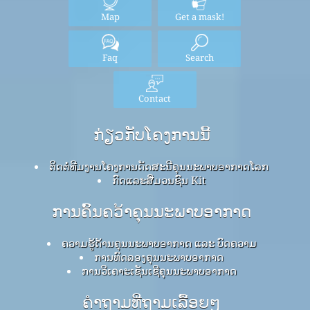
Map
Get a mask!
Faq
Search
Contact
ກ່ຽວກັບໂຄງການນີ້
ຕິດຕໍ່ທີມງານໂຄງການດັດສະນີຄຸນນະພາບອາກາດໂລກ
ກົດ​ແລະ​ສື່​ມວນ​ຊົນ Kit
ການຄົ້ນຄວ້າຄຸນນະພາບອາກາດ
ຄວາມຮູ້ດ້ານຄຸນນະພາບອາກາດ ແລະ ບົດຄວາມ
ການທົດລອງຄຸນນະພາບອາກາດ
ການວິເຄາະເຊັນເຊີຄຸນນະພາບອາກາດ
ຄໍາຖາມທີ່ຖາມເລື້ອຍໆ