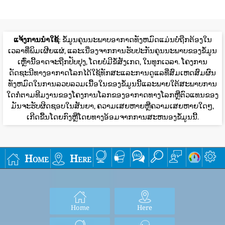
ແຈ້ງການນໍາໃຊ້
: ຂໍ້ມູນຄຸນນະພາບອາກາດທັງຫມົດແມ່ນບໍ່ຖືກຕ້ອງໃນ
ເວລາທີ່ພິມເຜີຍແຜ່, ແລະເນື່ອງຈາກການຮັບປະກັນຄຸນນະພາບຂອງຂໍ້ມູນ
ເຫຼົ່ານີ້ອາດຈະຖືກປັບປຸງ, ໂດຍບໍ່ມີຂໍ້ສັງເກດ, ໃນທຸກເວລາ. ໂຄງການ
ດັດຊະນີທາງອາກາດໂລກໄດ້ໃຊ້ທັກສະແລະການດູແລທີ່ສົມເຫດສົມຜົນ
ທັງຫມົດໃນການລວບລວມເນື້ອໃນຂອງຂໍ້ມູນນີ້ແລະພາຍໃຕ້ສະພາບການ
ໃດກໍ່ຕາມທີມງານຂອງໂຄງການໂລກຂອງອາກາດທາງໂລກຫຼືຕົວແທນຂອງ
ມັນຈະຮັບຜິດຊອບໃນສັນຍາ, ຄວາມເສຍຫາຍຫຼືຄວາມເສຍຫາຍໃດໆ,
ເກີດຂື້ນໂດຍກົງຫຼືໂດຍທາງອ້ອມຈາກການສະຫນອງຂໍ້ມູນນີ້.
Home
Here
Home
Here