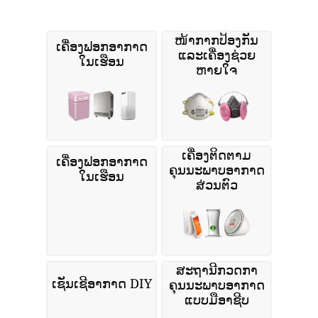
ໜ້າກາກປ້ອງກັນ
ເຄື່ອງຟອກອາກາດ
ແລະເຄື່ອງຊ່ວຍ
ໃນເຮືອນ
ຫາຍໃຈ
ເຄື່ອງຕິດຕາມ
ເຄື່ອງຟອກອາກາດ
ຄຸນນະພາບອາກາດ
ໃນເຮືອນ
ສ່ວນຕົວ
ສະຖານີກວດກາ
ເຊັນເຊີອາກາດ DIY
ຄຸນນະພາບອາກາດ
ແບບມືອາຊີບ