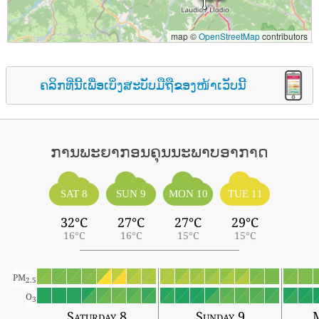
map ©
OpenStreetMap
contributors
ຄລິກທີ່ນີ້ເພື່ອເບິ່ງສະບັບມືຖືຂອງໜ້າເວັບນີ້
ການພະຍາກອນຄຸນນະພາບອາກາດ
SAT 8
SUN 9
MON 10
TUE 11
32°C
27°C
27°C
29°C
16°C
16°C
15°C
15°C
PM
2.5
O
3
Saturday 8
Sunday 9