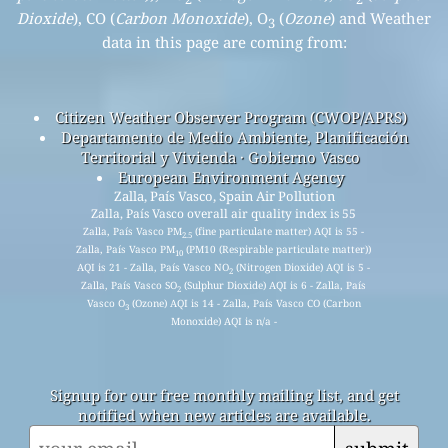
Dioxide
), CO (
Carbon Monoxide
), O
(
Ozone
) and Weather
3
data in this page are coming from:
Citizen Weather Observer Program (CWOP/APRS)
Departamento de Medio Ambiente, Planificación
Territorial y Vivienda · Gobierno Vasco
European Environment Agency
Zalla, País Vasco, Spain Air Pollution
Zalla, País Vasco overall air quality index is 55
Zalla, País Vasco PM
(fine particulate matter) AQI is 55 -
2.5
Zalla, País Vasco PM
(PM10 (Respirable particulate matter))
10
AQI is 21 - Zalla, País Vasco NO
(Nitrogen Dioxide) AQI is 5 -
2
Zalla, País Vasco SO
(Sulphur Dioxide) AQI is 6 - Zalla, País
2
Vasco O
(Ozone) AQI is 14 - Zalla, País Vasco CO (Carbon
3
Monoxide) AQI is n/a -
Signup for our free monthly mailing list, and get
notified when new articles are available.