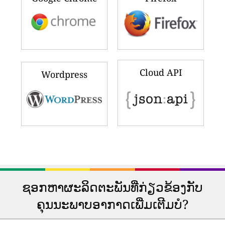
Cloud API
Wordpress
ຊອກຫາຜະລິດຕະພັນທີ່ກ່ຽວຂ້ອງກັບ
ຄຸນນະພາບອາກາດເພີ່ມເຕີມບໍ?