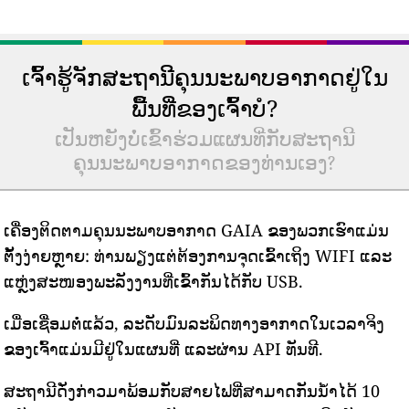
ເຈົ້າຮູ້ຈັກສະຖານີຄຸນນະພາບອາກາດຢູ່ໃນ
ພື້ນທີ່ຂອງເຈົ້າບໍ?
ເປັນຫຍັງບໍ່ເຂົ້າຮ່ວມແຜນທີ່ກັບສະຖານີ
ຄຸນນະພາບອາກາດຂອງທ່ານເອງ?
ເຄື່ອງຕິດຕາມຄຸນນະພາບອາກາດ GAIA ຂອງພວກເຮົາແມ່ນ
ຕັ້ງງ່າຍຫຼາຍ: ທ່ານພຽງແຕ່ຕ້ອງການຈຸດເຂົ້າເຖິງ WIFI ແລະ
ແຫຼ່ງສະໜອງພະລັງງານທີ່ເຂົ້າກັນໄດ້ກັບ USB.
ເມື່ອເຊື່ອມຕໍ່ແລ້ວ, ລະດັບມົນລະພິດທາງອາກາດໃນເວລາຈິງ
ຂອງເຈົ້າແມ່ນມີຢູ່ໃນແຜນທີ່ ແລະຜ່ານ API ທັນທີ.
ສະຖານີດັ່ງກ່າວມາພ້ອມກັບສາຍໄຟທີ່ສາມາດກັນນ້ໍາໄດ້ 10