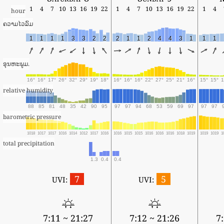
1
4
7
10
13
16
19
22
1
4
7
10
13
16
19
22
1
4
hour
ຄວາມໄວລົມ
1
1
1
1
3
3
2
2
2
1
1
2
4
4
3
1
1
1
ອຸນຫະພູມ.
16°
16°
17°
26°
32°
29°
19°
18°
16°
16°
16°
22°
27°
25°
21°
16°
15°
15°
1
relative humidity
88
85
81
48
35
42
90
95
97
97
94
68
53
59
69
97
97
97
barometric pressure
1018
1017
1017
1016
1014
1012
1017
1016
1016
1015
1015
1016
1016
1016
1018
1019
1019
1019
1
total precipitation
1.3
0.4
0.4
7
5
UVI:
UVI:
7:11 ~ 21:27
7:12 ~ 21:26
7