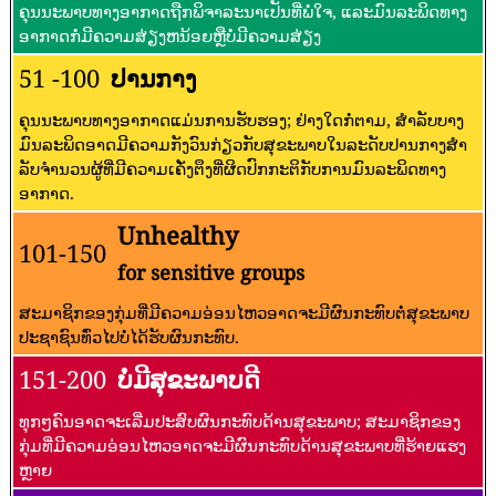
ຄຸນນະພາບທາງອາກາດຖືກພິຈາລະນາເປັນທີ່ພໍໃຈ, ແລະມົນລະພິດທາງ
ອາກາດກໍ່ມີຄວາມສ່ຽງຫນ້ອຍຫຼືບໍ່ມີຄວາມສ່ຽງ
51 -100
ປານກາງ
ຄຸນນະພາບທາງອາກາດແມ່ນການຮັບຮອງ; ຢ່າງໃດກໍ່ຕາມ, ສໍາລັບບາງ
ມົນລະພິດອາດມີຄວາມກັງວົນກ່ຽວກັບສຸຂະພາບໃນລະດັບປານກາງສໍາ
ລັບຈໍານວນຜູ້ທີ່ມີຄວາມເຄັ່ງຕຶງທີ່ຜິດປົກກະຕິກັບການມົນລະພິດທາງ
ອາກາດ.
Unhealthy
101-150
for sensitive groups
ສະມາຊິກຂອງກຸ່ມທີ່ມີຄວາມອ່ອນໄຫວອາດຈະມີຜົນກະທົບຕໍ່ສຸຂະພາບ
ປະຊາຊົນທົ່ວໄປບໍ່ໄດ້ຮັບຜົນກະທົບ.
151-200
ບໍ່ມີສຸຂະພາບດີ
ທຸກໆຄົນອາດຈະເລີ່ມປະສົບຜົນກະທົບດ້ານສຸຂະພາບ; ສະມາຊິກຂອງ
ກຸ່ມທີ່ມີຄວາມອ່ອນໄຫວອາດຈະມີຜົນກະທົບດ້ານສຸຂະພາບທີ່ຮ້າຍແຮງ
ຫຼາຍ