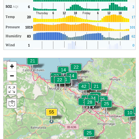
SO2
6
2
AQI
Temp
20
17
Pressure
1019
1018
Humidity
83
62
Wind
1
0
+
−