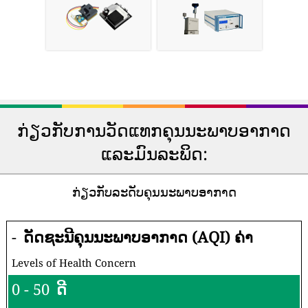
ກ່ຽວກັບການວັດແທກຄຸນນະພາບອາກາດ
ແລະມົນລະພິດ:
ກ່ຽວກັບລະດັບຄຸນນະພາບອາກາດ
-
ດັດຊະນີຄຸນນະພາບອາກາດ (AQI) ຄ່າ
Levels of Health Concern
0 - 50
ດີ