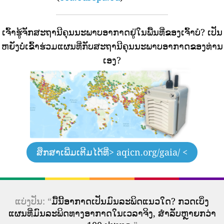
ເຈົ້າຮູ້ຈັກສະຖານີຄຸນນະພາບອາກາດຢູ່ໃນພື້ນທີ່ຂອງເຈົ້າບໍ?
ເປັນ
ຫຍັງບໍ່ເຂົ້າຮ່ວມແຜນທີ່ກັບສະຖານີຄຸນນະພາບອາກາດຂອງທ່ານ
ເອງ?
ສຶກສາເພີ່ມເຕີມໄດ້ທີ່
> aqicn.org/gaia/ <
ແບ່ງປັນ: “
ມື້ນີ້ອາກາດເປັນມົນລະພິດແນວໃດ? ກວດເບິ່ງ
ແຜນທີ່ມົນລະພິດທາງອາກາດໃນເວລາຈິງ, ສໍາລັບຫຼາຍກວ່າ