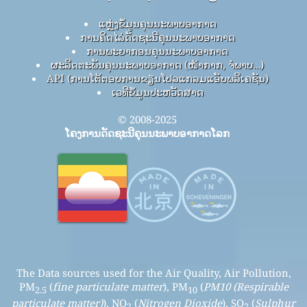
ແຫຼ່ງຂໍ້ມູນຄຸນນະພາບອາກາດ
ການຄິດໄລ່ດັດຊະນີຄຸນນະພາບອາກາດ
ການພະຍາກອນຄຸນນະພາບອາກາດ
ຜະລິດຕະພັນຄຸນນະພາບອາກາດ (ໜ້າກາກ, ຈໍພາບ…)
API (ການໂຕ້ຕອບການຂຽນໂປລແກລມແອັບພລິເຄຊັນ)
ເວທີຂໍ້ມູນປະຫວັດສາດ
© 2008-2025
ໂຄງການດັດຊະນີຄຸນນະພາບອາກາດໂລກ
The Data sources used for the Air Quality, Air Pollution,
PM
(
fine particulate matter
), PM
(
PM10 (Respirable
2.5
10
particulate matter)
), NO
(
Nitrogen Dioxide
), SO
(
Sulphur
2
2