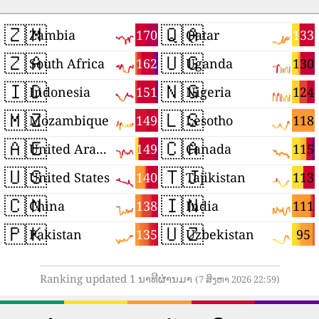
🇿🇲
🇶🇦
170
133
Zambia
Qatar
🇿🇦
🇺🇬
162
130
South Africa
Uganda
🇮🇩
🇳🇬
151
124
Indonesia
Nigeria
🇲🇿
🇱🇸
149
118
Mozambique
Lesotho
🇦🇪
🇨🇦
149
115
United Arab Emirates
Canada
🇺🇸
🇹🇯
140
113
United States
Tajikistan
🇨🇳
🇮🇳
138
111
China
India
🇵🇰
🇺🇿
135
95
Pakistan
Uzbekistan
Ranking updated 1 ນາທີຜ່ານມາ
(7 ສິງຫາ 2026 22:59)