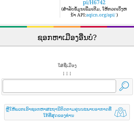
pi/H6742
(
ສໍາລັບຂໍ້ມູນເພີ່ມເຕີມ, ໃຫ້ກວດເບິ່ງຫ
ນ້າ API:
aqicn.org/api/
)
ຊອກຫາເມືອງອື່ນບໍ?
ໃສ່ຊື່ເມືອງ
↓ ↓ ↓
ຫຼືໃຫ້ພວກເຮົາຊອກຫາສະຖານີຕິດຕາມຄຸນນະພາບອາກາດທີ່
ໃກ້ທີ່ສຸດຂອງທ່ານ