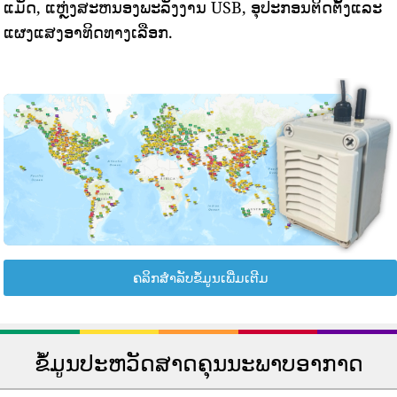
ແມັດ, ແຫຼ່ງສະຫນອງພະລັງງານ USB, ອຸປະກອນຕິດຕັ້ງແລະ
ແຜງແສງອາທິດທາງເລືອກ.
ຄລິກສຳລັບຂໍ້ມູນເພີ່ມເຕີມ
ຂໍ້ມູນປະຫວັດສາດຄຸນນະພາບອາກາດ