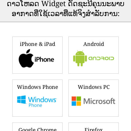
ດາວ​ໂຫລດ Widget ດັດ​ຊະ​ນີ​ຄຸນ​ນະ​ພາບ​
ອາ​ກາດ​ທີ່​ໃຊ້​ເວ​ລາ​ທີ່​ແທ້​ຈິງ​ສໍາ​ລັບ​ການ​:
iPhone & iPad
Android
Windows Phone
Windows PC
Google Chrome
Firefox