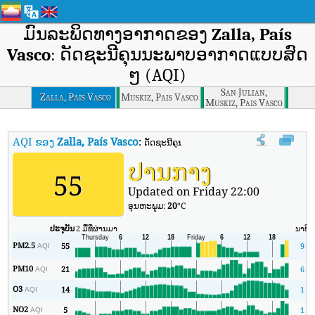
ມົນລະພິດທາງອາກາດຂອງ
Zalla, País
Vasco
: ດັດຊະນີຄຸນນະພາບອາກາດແບບສົດ
ໆ (AQI)
San Julian,
Zalla, Pais Vasco
Muskiz, Pais Vasco
Muskiz, Pais Vasco
AQI ຂອງ
Zalla, País Vasco
:
ດັດຊະນີຄຸນນະພາບອາກາດຕາມເວລາຈິງຂອງ Zalla,
ປານກາງ
55
Updated on Friday 22:00
ອຸນ​ຫະ​ພູມ:
20
°C
ປະຈຸບັນ
2 ມື້ທີ່ຜ່ານມາ
ນາທີ
PM2.5
55
9
AQI
PM10
21
6
AQI
O3
14
1
AQI
NO2
5
1
AQI