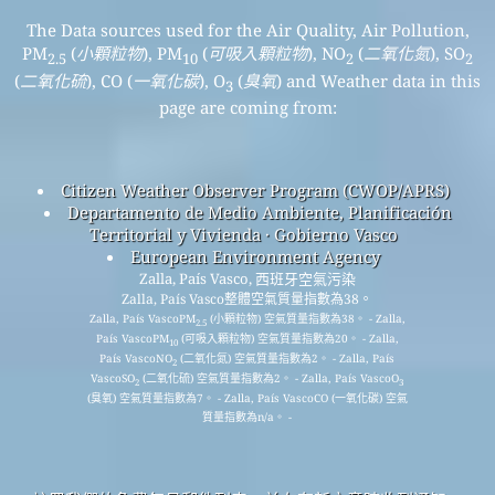
The Data sources used for the Air Quality, Air Pollution,
PM
(
小顆粒物
), PM
(
可吸入顆粒物
), NO
(
二氧化氮
), SO
2.5
10
2
2
(
二氧化硫
), CO (
一氧化碳
), O
(
臭氧
) and Weather data in this
3
page are coming from:
Citizen Weather Observer Program (CWOP/APRS)
Departamento de Medio Ambiente, Planificación
Territorial y Vivienda · Gobierno Vasco
European Environment Agency
Zalla, País Vasco, 西班牙空氣污染
Zalla, País Vasco整體空氣質量指數為38。
Zalla, País VascoPM
(小顆粒物) 空氣質量指數為38。 - Zalla,
2.5
País VascoPM
(可吸入顆粒物) 空氣質量指數為20。 - Zalla,
10
País VascoNO
(二氧化氮) 空氣質量指數為2。 - Zalla, País
2
VascoSO
(二氧化硫) 空氣質量指數為2。 - Zalla, País VascoO
2
3
(臭氧) 空氣質量指數為7。 - Zalla, País VascoCO (一氧化碳) 空氣
質量指數為n/a。 -