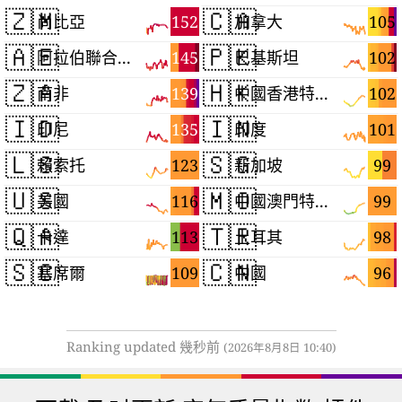
🇿🇲
🇨🇦
152
105
尚比亞
加拿大
🇦🇪
🇵🇰
145
102
阿拉伯聯合大公國
巴基斯坦
🇿🇦
🇭🇰
139
102
南非
中國香港特別行政區
🇮🇩
🇮🇳
135
101
印尼
印度
🇱🇸
🇸🇬
123
99
賴索托
新加坡
🇺🇸
🇲🇴
116
99
美國
中國澳門特別行政區
🇶🇦
🇹🇷
113
98
卡達
土耳其
🇸🇨
🇨🇳
109
96
塞席爾
中國
Ranking updated 幾秒前
(2026年8月8日 10:40)