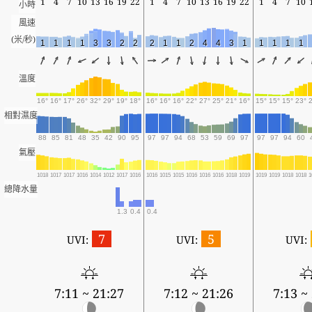
1
4
7
10
13
16
19
22
1
4
7
10
13
16
19
22
1
4
7
10
小時
風速
(米/秒)
1
1
1
1
3
3
2
2
2
1
1
2
4
4
3
1
1
1
1
1
溫度
16°
16°
17°
26°
32°
29°
19°
18°
16°
16°
16°
22°
27°
25°
21°
16°
15°
15°
15°
23°
相對濕度
88
85
81
48
35
42
90
95
97
97
94
68
53
59
69
97
97
97
94
60
氣壓
1018
1017
1017
1016
1014
1012
1017
1016
1016
1015
1015
1016
1016
1016
1018
1019
1019
1019
1018
1018
1
總降水量
1.3
0.4
0.4
7
5
UVI:
UVI:
UVI:
7:11 ~ 21:27
7:12 ~ 21:26
7:13 ~