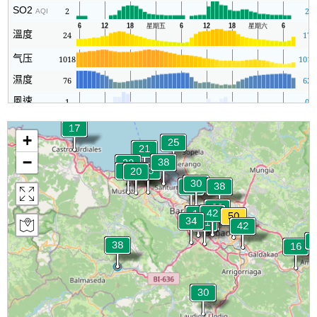
SO2
2
2
AQI
溫度
24
17
气压
1018
1016
濕度
76
62
風速
1
0
+
−