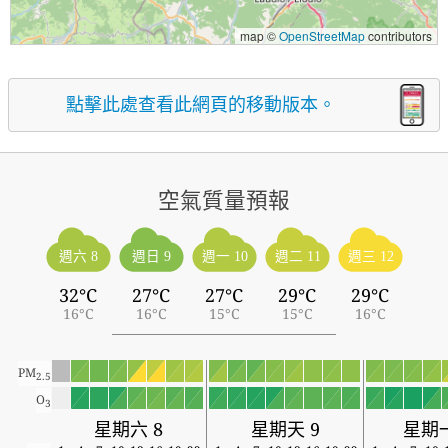
map ©
OpenStreetMap
contributors
點擊此處查看此網頁的移動版本。
空氣質量預報
週六 8
週日 9
週一 10
週二 11
週三 12
32°C
27°C
27°C
29°C
29°C
16°C
16°C
15°C
15°C
16°C
PM
2.5
O
3
星期六 8
星期天 9
星期一