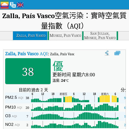
Zalla, País Vasco
空氣污染：實時空氣質
量指數（AQI）
San Julian,
Zalla, Pais Vasco
Muskiz, Pais Vasco
Muskiz, Pais Vasco
Zalla, País Vasco
AQI
:
Zalla, País Vasco實時空氣質量指數（AQI）。
優
38
更新时间 星期六8:00
溫度:
24
°C
目前的
過去 2 天
分分
PM2.5
38
9
AQI
PM10
20
6
AQI
O3
7
1
AQI
NO2
2
2
AQI