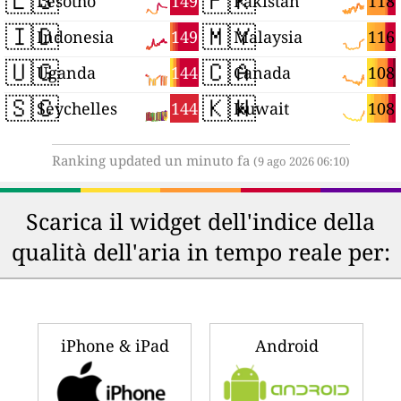
🇱🇸
🇵🇰
149
118
Lesotho
Pakistan
🇮🇩
🇲🇾
149
116
Indonesia
Malaysia
🇺🇬
🇨🇦
144
108
Uganda
Canada
🇸🇨
🇰🇼
144
108
Seychelles
Kuwait
Ranking updated un minuto fa
(9 ago 2026 06:10)
Scarica il widget dell'indice della
qualità dell'aria in tempo reale per:
iPhone & iPad
Android