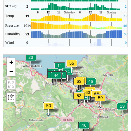
SO2
2
2
AQI
Temp
19
17
Pressure
1014
1013
Humidity
93
57
Wind
0
0
+
−