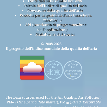
Fonte dati sulla qualità dell'aria
Calcolo dell'indice di qualità dell'aria
Previsione della qualità dell'aria
Prodotti per la qualità dell'aria (maschere,
monitor...)
API (interfaccia di programmazione
dell'applicazione)
Piattaforma dati storici
© 2008-2025
Il progetto dell’indice mondiale della qualità dell’aria
The Data sources used for the Air Quality, Air Pollution,
PM
(
fine particulate matter
), PM
(
PM10 (Respirable
2.5
10