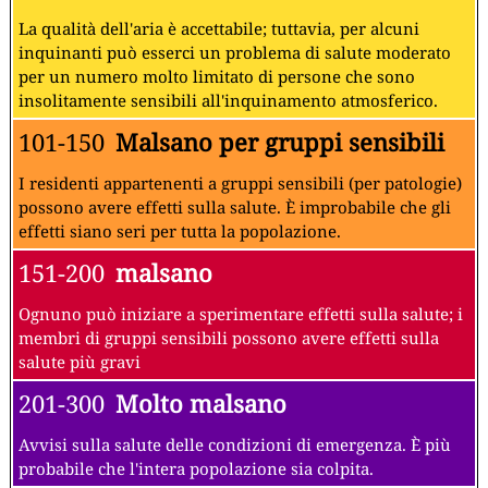
La qualità dell'aria è accettabile; tuttavia, per alcuni
inquinanti può esserci un problema di salute moderato
per un numero molto limitato di persone che sono
insolitamente sensibili all'inquinamento atmosferico.
101-150
Malsano per gruppi sensibili
I residenti appartenenti a gruppi sensibili (per patologie)
possono avere effetti sulla salute. È improbabile che gli
effetti siano seri per tutta la popolazione.
151-200
malsano
Ognuno può iniziare a sperimentare effetti sulla salute; i
membri di gruppi sensibili possono avere effetti sulla
salute più gravi
201-300
Molto malsano
Avvisi sulla salute delle condizioni di emergenza. È più
probabile che l'intera popolazione sia colpita.