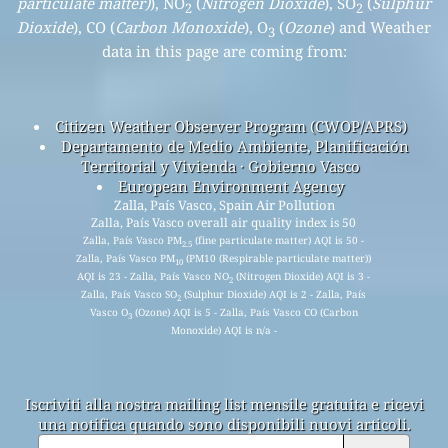
particulate matter)
), NO
(
Nitrogen Dioxide
), SO
(
Sulphur
2
2
Dioxide
), CO (
Carbon Monoxide
), O
(
Ozone
) and Weather
3
data in this page are coming from:
Citizen Weather Observer Program (CWOP/APRS)
Departamento de Medio Ambiente, Planificación
Territorial y Vivienda · Gobierno Vasco
European Environment Agency
Zalla, País Vasco, Spain Air Pollution
Zalla, País Vasco overall air quality index is 50
Zalla, País Vasco PM
(fine particulate matter) AQI is 50 -
2.5
Zalla, País Vasco PM
(PM10 (Respirable particulate matter))
10
AQI is 23 - Zalla, País Vasco NO
(Nitrogen Dioxide) AQI is 3 -
2
Zalla, País Vasco SO
(Sulphur Dioxide) AQI is 2 - Zalla, País
2
Vasco O
(Ozone) AQI is 5 - Zalla, País Vasco CO (Carbon
3
Monoxide) AQI is n/a -
Iscriviti alla nostra mailing list mensile gratuita e ricevi
una notifica quando sono disponibili nuovi articoli.