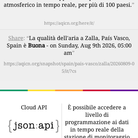
atmosferico in tempo reale, per più di 100 paesi.
”
https://aqicn.org/here/it/
Share
: “
La qualità dell'aria a Zalla, País Vasco,
Spain è
Buona
- on Sunday, Aug 9th 2026, 05:00
am
”
https://aqicn.org/snapshot/spain/pais-vasco/zalla/20260809-0
5/it/?cs
Cloud API
È possibile accedere a
livello di
programmazione ai dati
in tempo reale della
stazione di monitoraggio