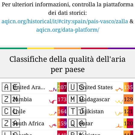
Per ulteriori informazioni, controlla la piattaforma
dei dati storici:
aqicn.org/historical/it/#city:spain/pais-vasco/zalla
&
aqicn.org/data-platform/
Classifiche della qualità dell'aria
per paese
🇦🇪
🇺🇸
207
135
United Arab Emirates
United States
🇿🇲
🇲🇬
173
129
Zambia
Madagascar
🇨🇱
🇹🇯
164
121
Chile
Tajikistan
🇿🇦
🇶🇦
159
120
South Africa
Qatar