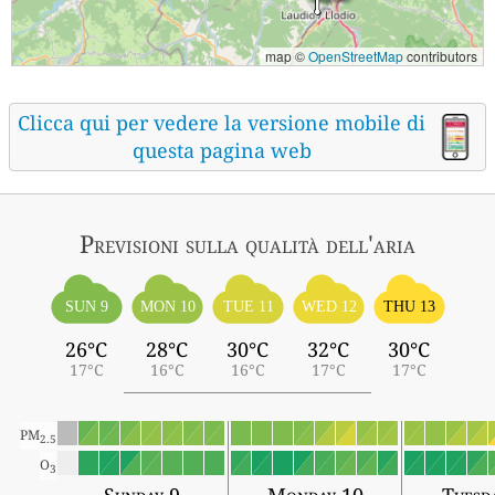
map ©
OpenStreetMap
contributors
Clicca qui per vedere la versione mobile di
questa pagina web
Previsioni sulla qualità dell'aria
SUN 9
MON 10
TUE 11
WED 12
THU 13
26°C
28°C
30°C
32°C
30°C
17°C
16°C
16°C
17°C
17°C
PM
2.5
O
3
Sunday 9
Monday 10
Tuesd