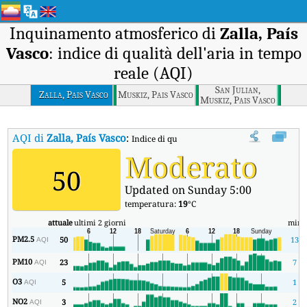
Inquinamento atmosferico di
Zalla, País
Vasco
: indice di qualità dell'aria in tempo
reale (AQI)
San Julian,
Zalla, Pais Vasco
Muskiz, Pais Vasco
Muskiz, Pais Vasco
AQI di
Zalla, País Vasco
:
Indice di qualità dell'aria in tempo reale (AQI
Moderato
50
Updated on Sunday 5:00
temperatura:
19
°C
attuale
ultimi 2 giorni
min
PM2.5
50
13
AQI
PM10
23
7
AQI
O3
5
1
AQI
NO2
3
2
AQI