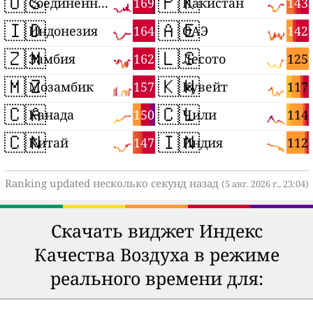
🇺🇸
🇵🇰
169
143
Соединенные Штаты
Пакистан
🇮🇩
🇦🇪
164
142
Индонезия
ОАЭ
🇿🇲
🇱🇸
162
125
Замбия
Лесото
🇲🇿
🇰🇼
157
117
Мозамбик
Кувейт
🇨🇦
🇨🇱
150
114
Канада
Чили
🇨🇳
🇮🇳
147
112
Китай
Индия
Ranking updated несколько секунд назад
(5 авг. 2026 г., 23:04)
Скачать виджет Индекс
Качества Воздуха в режиме
реального времени для: