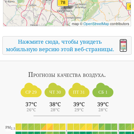
map ©
OpenStreetMap
contributors
Нажмите сюда, чтобы увидеть
мобильную версию этой веб-страницы.
Прогнозы
качества воздуха.
СР 29
ЧТ 30
ПТ 31
СБ 1
37°C
38°C
39°C
39°C
26°C
28°C
29°C
28°C
PM
2.5