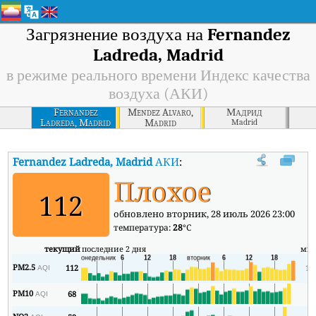
Загрязнение воздуха на
Fernandez
Ladreda, Madrid
в режиме реального времени Индекс качества
воздуха (АКИ)
Fernandez
Mendez Alvaro,
Мадрид
Ladreda, Madrid
Madrid
Madrid
Fernandez Ladreda, Madrid
АКИ
:
В режиме реального времени И
Плохое
112
обновлено вторник, 28 июль 2026 23:00
температура:
28
°C
текущий
последние 2 дня
ми
PM2.5
112
13
AQI
PM10
68
6
AQI