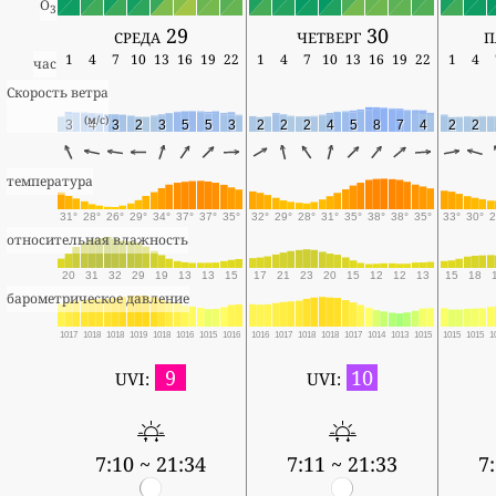
O
3
среда 29
четверг 30
п
1
4
7
10
13
16
19
22
1
4
7
10
13
16
19
22
1
4
час
Скорость ветра
(м/с)
3
4
3
2
3
5
5
3
2
2
2
4
5
8
7
4
2
2
температура
31°
28°
26°
29°
34°
37°
37°
35°
32°
29°
28°
31°
35°
38°
38°
35°
33°
30°
2
относительная влажность
20
31
32
29
19
13
13
15
17
21
23
20
15
12
12
13
15
18
барометрическое давление
1017
1018
1018
1019
1018
1016
1015
1016
1016
1017
1018
1018
1017
1014
1013
1015
1015
1015
1
9
10
UVI:
UVI:
7:10 ~ 21:34
7:11 ~ 21:33
7