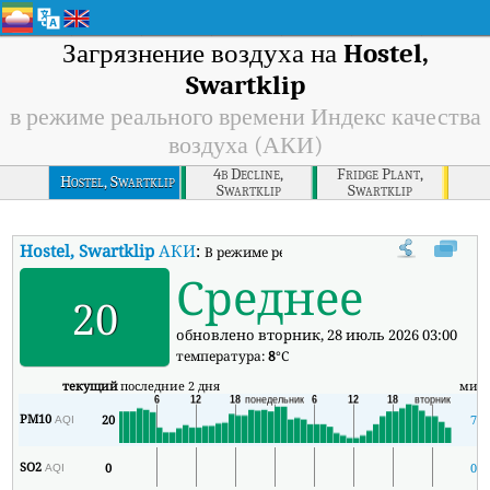
Загрязнение воздуха на
Hostel,
Swartklip
в режиме реального времени Индекс качества
воздуха (АКИ)
4b Decline,
Fridge Plant,
Hostel, Swartklip
Swartklip
Swartklip
Hostel, Swartklip
АКИ
:
В режиме реального времени Индекс качес
Среднее
20
обновлено вторник, 28 июль 2026 03:00
температура:
8
°C
текущий
последние 2 дня
мин
PM10
20
7
AQI
SO2
0
0
AQI