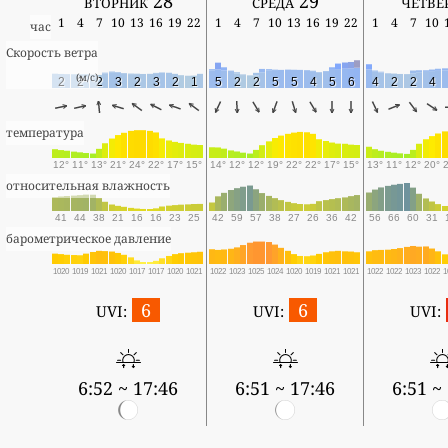
вторник 28
среда 29
четве
1
4
7
10
13
16
19
22
1
4
7
10
13
16
19
22
1
4
7
10
час
Скорость ветра
(м/с)
2
2
2
3
2
3
2
1
5
2
2
5
5
4
5
6
4
2
2
4
температура
12°
11°
13°
21°
24°
22°
17°
15°
14°
12°
12°
19°
22°
22°
17°
15°
13°
11°
12°
20°
относительная влажность
41
44
38
21
16
16
23
25
42
59
57
38
27
26
36
42
56
66
60
31
барометрическое давление
1020
1019
1021
1020
1017
1017
1020
1021
1022
1023
1025
1024
1020
1019
1021
1021
1022
1022
1023
1022
1
6
6
UVI:
UVI:
UVI:
6:52 ~ 17:46
6:51 ~ 17:46
6:51 ~