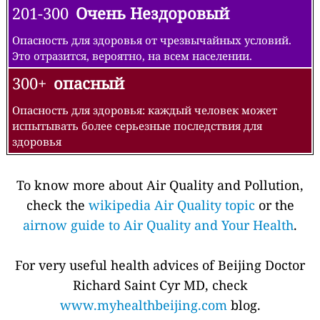
201-300
Очень Нездоровый
Опасность для здоровья от чрезвычайных условий.
Это отразится, вероятно, на всем населении.
300+
опасный
Опасность для здоровья: каждый человек может
испытывать более серьезные последствия для
здоровья
To know more about Air Quality and Pollution,
check the
wikipedia Air Quality topic
or the
airnow guide to Air Quality and Your Health
.
For very useful health advices of Beijing Doctor
Richard Saint Cyr MD, check
www.myhealthbeijing.com
blog.