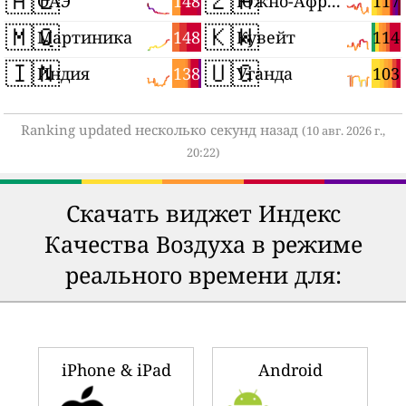
🇦🇪
🇿🇦
148
117
ОАЭ
Южно-Африканская Республика
🇲🇶
🇰🇼
148
114
Мартиника
Кувейт
🇮🇳
🇺🇬
138
103
Индия
Уганда
Ranking updated несколько секунд назад
(10 авг. 2026 г.,
20:22)
Скачать виджет Индекс
Качества Воздуха в режиме
реального времени для:
iPhone & iPad
Android