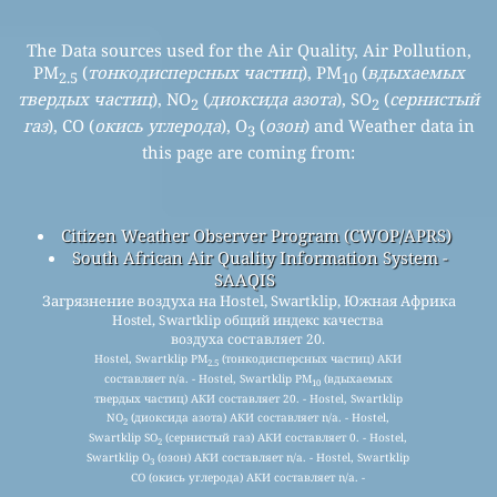
The Data sources used for the Air Quality, Air Pollution,
PM
(
тонкодисперсных частиц
), PM
(
вдыхаемых
2.5
10
твердых частиц
), NO
(
диоксида азота
), SO
(
сернистый
2
2
газ
), CO (
окись углерода
), O
(
озон
) and Weather data in
3
this page are coming from:
Citizen Weather Observer Program (CWOP/APRS)
South African Air Quality Information System -
SAAQIS
Загрязнение воздуха на Hostel, Swartklip, Южная Африка
Hostel, Swartklip общий индекс качества
воздуха составляет 20.
Hostel, Swartklip PM
(тонкодисперсных частиц) АКИ
2.5
составляет n/a. - Hostel, Swartklip PM
(вдыхаемых
10
твердых частиц) АКИ составляет 20. - Hostel, Swartklip
NO
(диоксида азота) АКИ составляет n/a. - Hostel,
2
Swartklip SO
(сернистый газ) АКИ составляет 0. - Hostel,
2
Swartklip O
(озон) АКИ составляет n/a. - Hostel, Swartklip
3
CO (окись углерода) АКИ составляет n/a. -