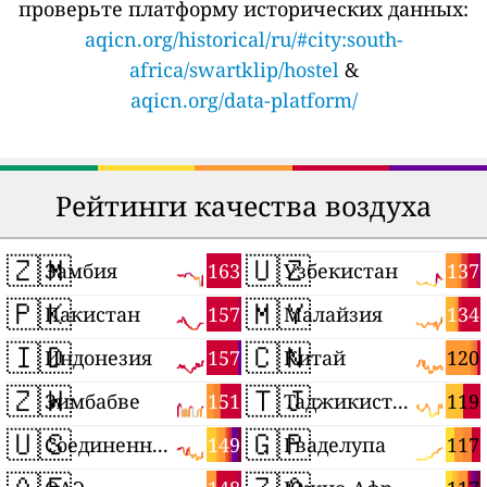
проверьте платформу исторических данных:
aqicn.org/historical/ru/#city:south-
africa/swartklip/hostel
&
aqicn.org/data-platform/
Рейтинги качества воздуха
🇿🇲
🇺🇿
163
137
Замбия
Узбекистан
🇵🇰
🇲🇾
157
134
Пакистан
Малайзия
🇮🇩
🇨🇳
157
120
Индонезия
Китай
🇿🇼
🇹🇯
151
119
Зимбабве
Таджикистан
🇺🇸
🇬🇵
149
117
Соединенные Штаты
Гваделупа