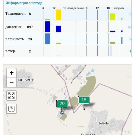
Информация о погоде
Температура
8
6
давление
897
897
влажность
70
36
ветер
2
1
+
−