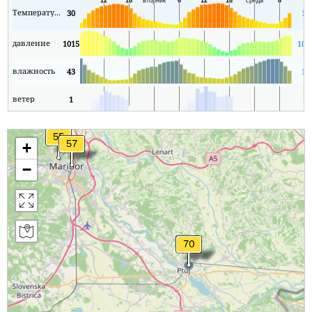
Температура
30
19
давление
1015
101
влажность
43
17
ветер
1
0
+
−