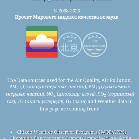
© 2008-2025
Проект Мирового индекса качества воздуха
The Data sources used for the Air Quality, Air Pollution,
PM
(
тонкодисперсных частиц
), PM
(
вдыхаемых
2.5
10
твердых частиц
), NO
(
диоксида азота
), SO
(
сернистый
2
2
газ
), CO (
окись углерода
), O
(
озон
) and Weather data in
3
this page are coming from:
Citizen Weather Observer Program (CWOP/APRS)
Slovenian Environment Agency (Agencija RS za okolje)