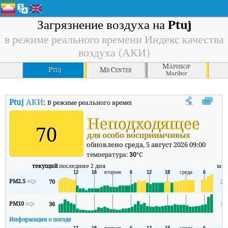
Загрязнение воздуха на
Ptuj
в режиме реального времени Индекс качества
воздуха (АКИ)
Марибор
Ptuj
Mb Center
Maribor
Ptuj
АКИ
:
В режиме реального времени Индекс качества воздуха (АК
Неподходящее
70
для особо восприимчивых
обновлено среда, 5 август 2026 09:00
температура:
30
°C
текущий
последние 2 дня
ми
PM2.5
70
25
AQI
PM10
36
10
AQI
Информация о погоде