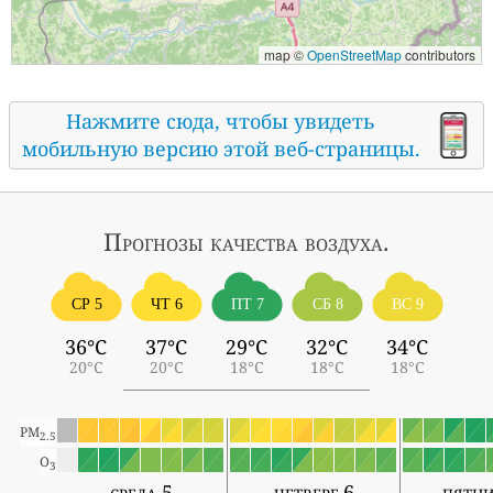
map ©
OpenStreetMap
contributors
Нажмите сюда, чтобы увидеть
мобильную версию этой веб-страницы.
Прогнозы
качества воздуха.
СР 5
ЧТ 6
ПТ 7
СБ 8
ВС 9
36°C
37°C
29°C
32°C
34°C
20°C
20°C
18°C
18°C
18°C
PM
2.5
O
3
среда 5
четверг 6
пятни