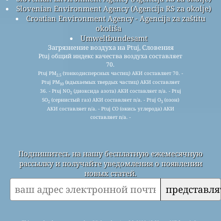
Slovenian Environment Agency (Agencija RS za okolje)
Croatian Environment Agency - Agencija za zaštitu
okoliša
Umweltbundesamt
Загрязнение воздуха на Ptuj, Словения
Ptuj общий индекс качества воздуха составляет
70.
Ptuj PM
(тонкодисперсных частиц) АКИ составляет 70. -
2.5
Ptuj PM
(вдыхаемых твердых частиц) АКИ составляет
10
36. - Ptuj NO
(диоксида азота) АКИ составляет n/a. - Ptuj
2
SO
(сернистый газ) АКИ составляет n/a. - Ptuj O
(озон)
2
3
АКИ составляет n/a. - Ptuj CO (окись углерода) АКИ
составляет n/a. -
Подпишитесь на нашу бесплатную ежемесячную
рассылку и получайте уведомления о появлении
новых статей.
представля