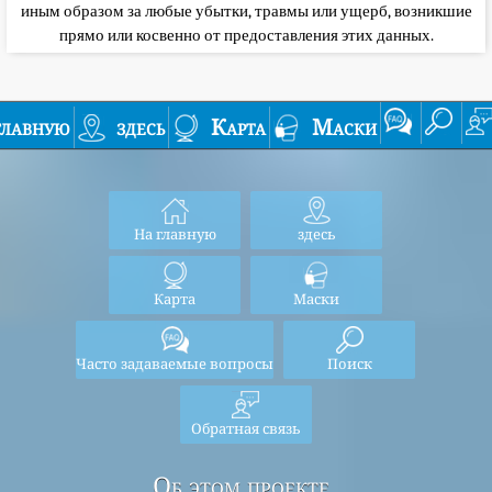
иным образом за любые убытки, травмы или ущерб, возникшие
прямо или косвенно от предоставления этих данных.
главную
здесь
Карта
Маски
На главную
здесь
Карта
Маски
Часто задаваемые вопросы
Поиск
Обратная связь
Об этом проекте