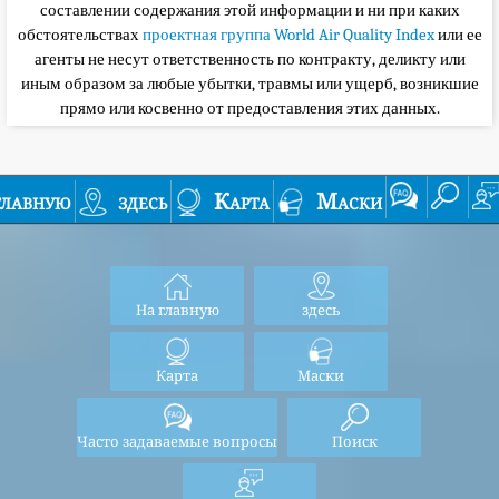
составлении содержания этой информации и ни при каких
обстоятельствах
проектная группа World Air Quality Index
или ее
агенты не несут ответственность по контракту, деликту или
иным образом за любые убытки, травмы или ущерб, возникшие
прямо или косвенно от предоставления этих данных.
главную
здесь
Карта
Маски
На главную
здесь
Карта
Маски
Часто задаваемые вопросы
Поиск