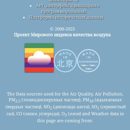
API (интерфейс прикладного
программирования)
Платформа исторических данных
© 2008-2025
Проект Мирового индекса качества воздуха
The Data sources used for the Air Quality, Air Pollution,
PM
(
тонкодисперсных частиц
), PM
(
вдыхаемых
2.5
10
твердых частиц
), NO
(
диоксида азота
), SO
(
сернистый
2
2
газ
), CO (
окись углерода
), O
(
озон
) and Weather data in
3
this page are coming from: