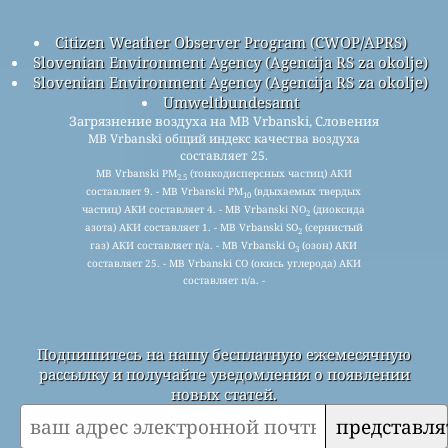
Citizen Weather Observer Program (CWOP/APRS)
Slovenian Environment Agency (Agencija RS za okolje)
Slovenian Environment Agency (Agencija RS za okolje)
Umweltbundesamt
Загрязнение воздуха на MB Vrbanski, Словения
MB Vrbanski общий индекс качества воздуха
составляет 25.
MB Vrbanski PM
(тонкодисперсных частиц) АКИ
2.5
составляет 9. - MB Vrbanski PM
(вдыхаемых твердых
10
частиц) АКИ составляет 4. - MB Vrbanski NO
(диоксида
2
азота) АКИ составляет 1. - MB Vrbanski SO
(сернистый
2
газ) АКИ составляет n/a. - MB Vrbanski O
(озон) АКИ
3
составляет 25. - MB Vrbanski CO (окись углерода) АКИ
составляет n/a. -
Подпишитесь на нашу бесплатную ежемесячную
рассылку и получайте уведомления о появлении
новых статей.
представля