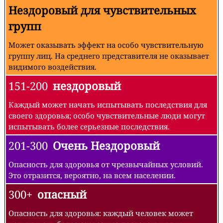
Нездоровый для чувствительных
групп
Может оказывать эффект на особо чувствительную
группу лиц. На среднего представителя не оказывает
видимого воздействия.
151-200
нездоровый
Каждый может начать испытывать последствия для
своего здоровья; особо чувствительные люди могут
испытывать более серьезные последствия.
201-300
Очень Нездоровый
Опасность для здоровья от чрезвычайных условий.
Это отразится, вероятно, на всем населении.
300+
опасный
Опасность для здоровья: каждый человек может