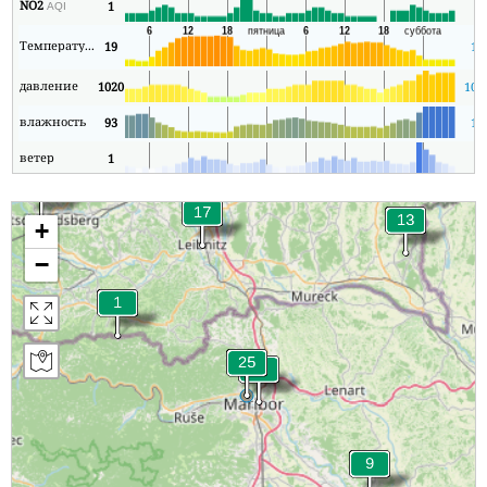
NO2
1
1
AQI
Температура
19
18
давление
1020
101
влажность
93
19
ветер
1
0
+
−