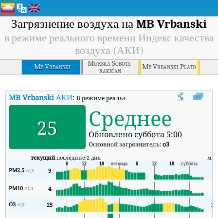
Загрязнение воздуха на
MB Vrbanski
в режиме реального времени Индекс качества
воздуха (АКИ)
Murska Sobota-
Mb Vrbanski
Mb Vrbanski Plato
rakican
MB Vrbanski
АКИ
:
В режиме реального времени Индекс качества в
Среднее
25
Обновлено суббота 5:00
Основной загрязнитель:
o3
текущий
последние 2 дня
ми
PM2.5
9
9
AQI
PM10
4
3
AQI
O3
25
25
AQI