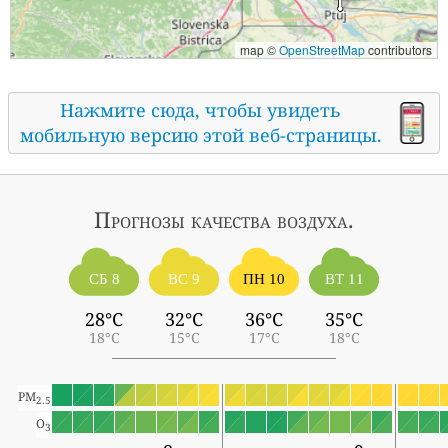
map ©
OpenStreetMap
contributors
Нажмите сюда, чтобы увидеть
мобильную версию этой веб-страницы.
Прогнозы
качества воздуха.
СБ 8
ВС 9
ПН 10
ВТ 11
28°C
32°C
36°C
35°C
18°C
15°C
17°C
18°C
PM
2.5
O
3