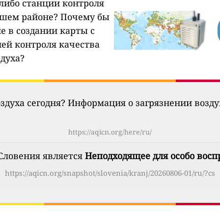
-либо станции контроля
ашем районе?
Почему бы
е в создании карты с
ией контроля качества
здуха?
оздуха сегодня? Информация о загрязнении возд
https://aqicn.org/here/ru/
 Словения является
Неподходящее для особо вос
https://aqicn.org/snapshot/slovenia/kranj/20260806-01/ru/?cs