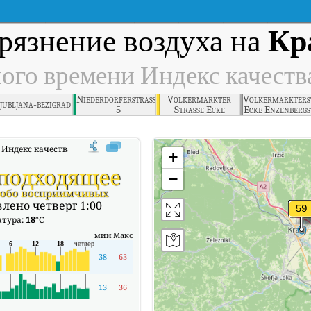
рязнение воздуха на
Кр
ного времени Индекс качеств
Niederdorferstrasse
Volkermarkter
Volkermarkters
jubljana-bezigrad
5
Strasse Ecke
Ecke Enzenbergs
Enzenbergstrasse
Индекс качества воздуха (АКИ).
+
подходящее
−
собо восприимчивых
лено четверг 1:00
атура:
18
°C
мин
Макс
38
63
13
36