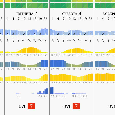
пятница 7
суббота 8
воскр
22
1
4
7
10
13
16
19
22
1
4
7
10
13
16
19
22
1
4
7
1
4
4
3
2
2
3
4
3
4
3
3
2
2
3
3
2
3
3
2
2
2
9°
19°
18°
21°
27°
29°
28°
22°
17°
16°
16°
18°
24°
27°
27°
21°
19°
18°
17°
20°
27
70
74
78
69
45
42
45
75
97
97
96
93
56
45
45
71
77
82
85
71
3
017
1017
1018
1018
1018
1016
1015
1017
1020
1019
1019
1020
1019
1018
1017
1019
1020
1021
1020
1021
102
0.1
2.4
4.2
6.5
0.2
0.2
0.4
0.1
0.1
7
7
UVI:
UVI:
UVI