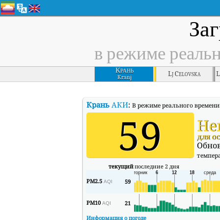
Заг
в режиме реаль
Крань
Lj Celovska
L
Kranj
Крань
АКИ
:
В режиме реального времени 
59
Не
для о
Обнов
темпер
текущий
последние 2 дня
PM2.5
59
AQI
PM10
21
AQI
Информация о погоде