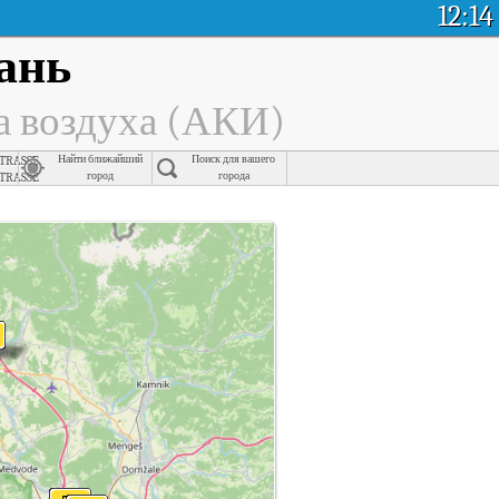
12:14
ань
а воздуха (АКИ)
trasse
Найти ближайший
Поиск для вашего
trasse
город
города