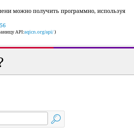
мени можно получить программно, используя
356
аницу API:
aqicn.org/api/
)
?