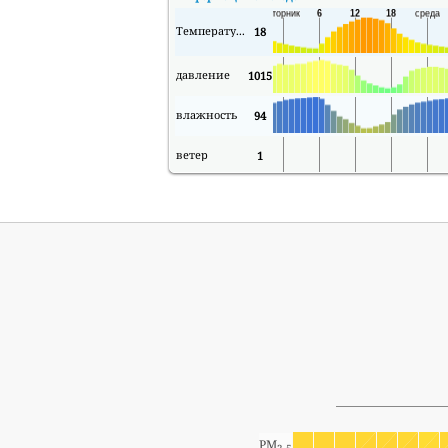
Температура
18
давление
1015
влажность
94
ветер
1
PM