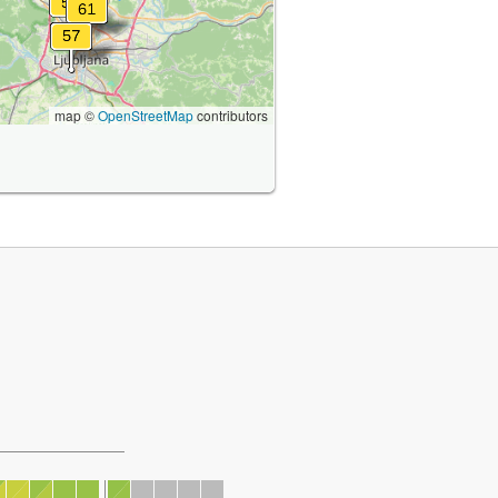
map ©
OpenStreetMap
contributors