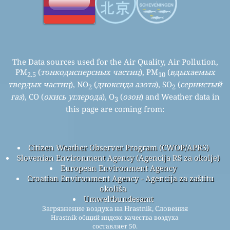
The Data sources used for the Air Quality, Air Pollution,
PM
(
тонкодисперсных частиц
), PM
(
вдыхаемых
2.5
10
твердых частиц
), NO
(
диоксида азота
), SO
(
сернистый
2
2
газ
), CO (
окись углерода
), O
(
озон
) and Weather data in
3
this page are coming from:
Citizen Weather Observer Program (CWOP/APRS)
Slovenian Environment Agency (Agencija RS za okolje)
European Environment Agency
Croatian Environment Agency - Agencija za zaštitu
okoliša
Umweltbundesamt
Загрязнение воздуха на Hrastnik, Словения
Hrastnik общий индекс качества воздуха
составляет 50.