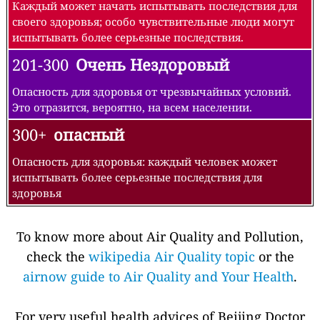
Каждый может начать испытывать последствия для
своего здоровья; особо чувствительные люди могут
испытывать более серьезные последствия.
201-300
Очень Нездоровый
Опасность для здоровья от чрезвычайных условий.
Это отразится, вероятно, на всем населении.
300+
опасный
Опасность для здоровья: каждый человек может
испытывать более серьезные последствия для
здоровья
To know more about Air Quality and Pollution,
check the
wikipedia Air Quality topic
or the
airnow guide to Air Quality and Your Health
.
For very useful health advices of Beijing Doctor