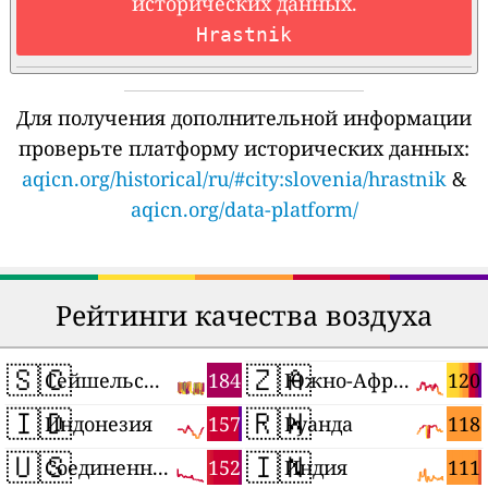
исторических данных.
Hrastnik
Для получения дополнительной информации
проверьте платформу исторических данных:
aqicn.org/historical/ru/#city:slovenia/hrastnik
&
aqicn.org/data-platform/
Рейтинги качества воздуха
🇸🇨
🇿🇦
184
120
Сейшельские Острова
Южно-Африканская Республика
🇮🇩
🇷🇼
157
118
Индонезия
Руанда
🇺🇸
🇮🇳
152
111
Соединенные Штаты
Индия