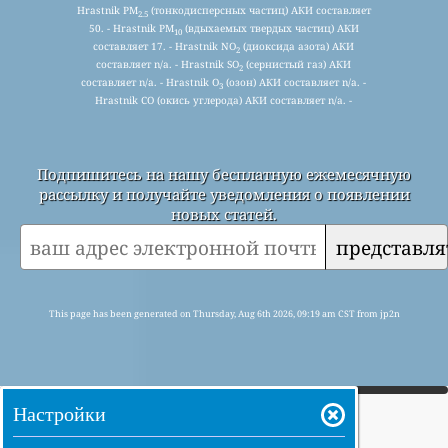
Hrastnik PM
(тонкодисперсных частиц) АКИ составляет
2.5
50. - Hrastnik PM
(вдыхаемых твердых частиц) АКИ
10
составляет 17. - Hrastnik NO
(диоксида азота) АКИ
2
составляет n/a. - Hrastnik SO
(сернистый газ) АКИ
2
составляет n/a. - Hrastnik O
(озон) АКИ составляет n/a. -
3
Hrastnik CO (окись углерода) АКИ составляет n/a. -
Подпишитесь на нашу бесплатную ежемесячную
рассылку и получайте уведомления о появлении
новых статей.
представля
This page has been generated on Thursday, Aug 6th 2026, 09:19 am CST from jp2n
Настройки