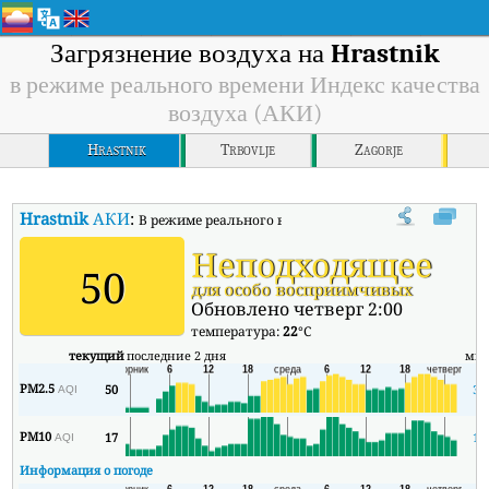
Загрязнение воздуха на
Hrastnik
в режиме реального времени Индекс качества
воздуха (АКИ)
Hrastnik
Trbovlje
Zagorje
Hrastnik
АКИ
:
В режиме реального времени Индекс качества возду
Неподходящее
50
для особо восприимчивых
Обновлено четверг 2:00
температура:
22
°C
текущий
последние 2 дня
ми
PM2.5
50
34
AQI
PM10
17
11
AQI
Информация о погоде