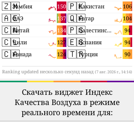
🇿🇲
🇵🇰
150
106
Замбия
Пакистан
🇦🇪
🇶🇦
137
104
ОАЭ
Катар
🇨🇳
🇵🇸
134
94
Китай
Палестинские территории
🇨🇱
🇪🇸
127
94
Чили
Испания
🇨🇦
🇹🇷
124
90
Канада
Турция
Ranking updated несколько секунд назад
(7 авг. 2026 г., 14:14)
Скачать виджет Индекс
Качества Воздуха в режиме
реального времени для: