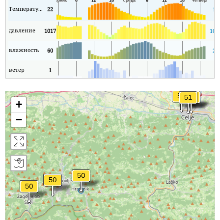
Температура
22
19
давление
1017
101
влажность
60
25
ветер
1
0
+
−