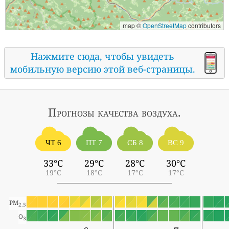
map ©
OpenStreetMap
contributors
Нажмите сюда, чтобы увидеть
мобильную версию этой веб-страницы.
Прогнозы
качества воздуха.
ЧТ 6
ПТ 7
СБ 8
ВС 9
33°C
29°C
28°C
30°C
19°C
18°C
17°C
17°C
PM
2.5
O
3