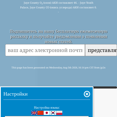
Juye County O
(озон) АКИ составляет 46. - Juye Youth
3
Palace, Juye County CO (окись углерода) АКИ составляет 0.
-
Подпишитесь на нашу бесплатную ежемесячную
рассылку и получайте уведомления о появлении
новых статей.
представля
This page has been generated on Wednesday, Aug 5th 2026, 16:14 pm CST from jp2n
Настройки
Настройка языка: