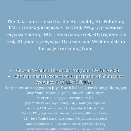
The Data sources used for the Air Quality, Air Pollution,
PM
(
тонкодисперсных частиц
), PM
(
вдыхаемых
2.5
10
твердых частиц
), NO
(
диоксида азота
), SO
(
сернистый
2
2
газ
), CO (
окись углерода
), O
(
озон
) and Weather data in
3
this page are coming from:
Citizen Weather Observer Program (CWOP/APRS)
Environmental Protection Department of Shandong
Province (山东省环境保护厅)
Загрязнение воздуха на Juye Youth Palace, Juye County, Шаньдун
Juye Youth Palace, Juye County общий индекс
качества воздуха составляет 61.
Juye Youth Palace, Juye County PM
(тонкодисперсных
2.5
частиц) АКИ составляет 61. - Juye Youth Palace, Juye
County PM
(вдыхаемых твердых частиц) АКИ составляет
10
21. - Juye Youth Palace, Juye County NO
(диоксида азота)
2
АКИ составляет 1. - Juye Youth Palace, Juye County SO
2
(сернистый газ) АКИ составляет 2. - Juye Youth Palace,