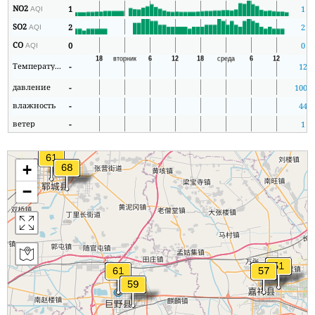
NO2
1
1
AQI
SO2
2
2
AQI
CO
0
0
AQI
Температура
-
12
давление
-
1007
влажность
-
44
ветер
-
1
+
−