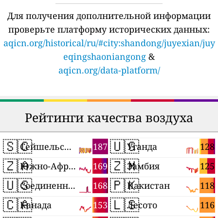
Для получения дополнительной информации
проверьте платформу исторических данных:
aqicn.org/historical/ru/#city:shandong/juyexian/juy
eqingshaoniangong
&
aqicn.org/data-platform/
Рейтинги качества воздуха
🇸🇨
🇺🇬
187
128
Сейшельские Острова
Уганда
🇿🇦
🇿🇲
169
125
Южно-Африканская Республика
Замбия
🇺🇸
🇵🇰
168
118
Соединенные Штаты
Пакистан
🇨🇦
🇱🇸
153
116
Канада
Лесото