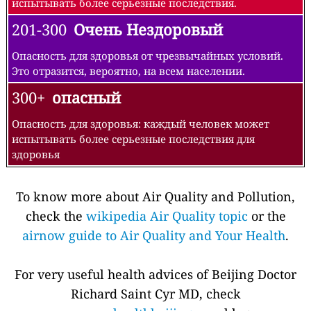
испытывать более серьезные последствия.
201-300
Очень Нездоровый
Опасность для здоровья от чрезвычайных условий.
Это отразится, вероятно, на всем населении.
300+
опасный
Опасность для здоровья: каждый человек может
испытывать более серьезные последствия для
здоровья
To know more about Air Quality and Pollution,
check the
wikipedia Air Quality topic
or the
airnow guide to Air Quality and Your Health
.
For very useful health advices of Beijing Doctor
Richard Saint Cyr MD, check