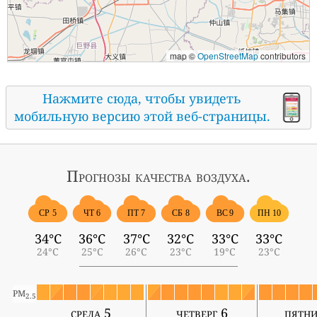
map ©
OpenStreetMap
contributors
Нажмите сюда, чтобы увидеть
мобильную версию этой веб-страницы.
Прогнозы
качества воздуха.
СР 5
ЧТ 6
ПТ 7
СБ 8
ВС 9
ПН 10
34°C
36°C
37°C
32°C
33°C
33°C
24°C
25°C
26°C
23°C
19°C
23°C
PM
2.5
среда 5
четверг 6
пятни