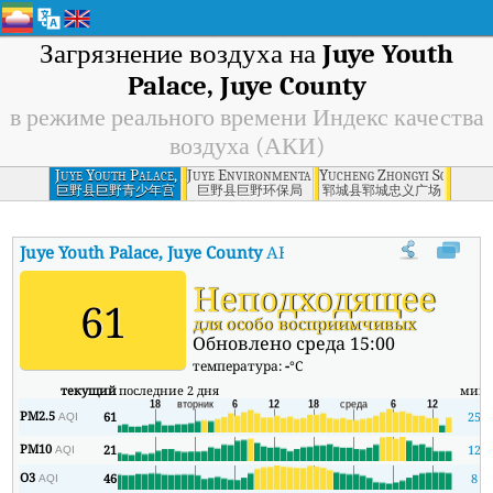
Загрязнение воздуха на
Juye Youth
Palace, Juye County
в режиме реального времени Индекс качества
воздуха (АКИ)
Juye Youth Palace,
Juye Environmental Protection Agency, Juye C
Yucheng Zhongyi Square, 
Juye County
巨野县巨野青少年宫
巨野县巨野环保局
郓城县郓城忠义广场
Juye Youth Palace, Juye County
АКИ
:
В режиме реального време
Неподходящее
61
для особо восприимчивых
Обновлено среда 15:00
температура:
-
°C
текущий
последние 2 дня
мин
PM2.5
61
25
AQI
PM10
21
12
AQI
O3
46
8
AQI