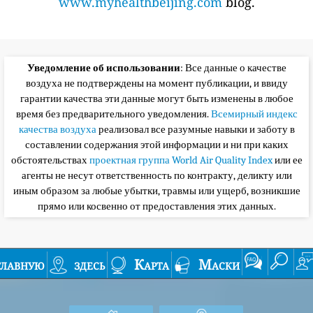
www.myhealthbeijing.com
blog.
Уведомление об использовании
: Все данные о качестве
воздуха не подтверждены на момент публикации, и ввиду
гарантии качества эти данные могут быть изменены в любое
время без предварительного уведомления.
Всемирный индекс
качества воздуха
реализовал все разумные навыки и заботу в
составлении содержания этой информации и ни при каких
обстоятельствах
проектная группа World Air Quality Index
или ее
агенты не несут ответственность по контракту, деликту или
иным образом за любые убытки, травмы или ущерб, возникшие
прямо или косвенно от предоставления этих данных.
главную
здесь
Карта
Маски