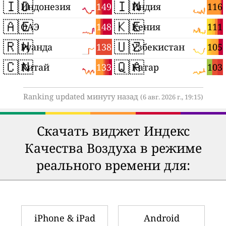
🇮🇩
🇮🇳
149
116
Индонезия
Индия
🇦🇪
🇰🇪
148
111
ОАЭ
Кения
🇷🇼
🇺🇿
138
105
Руанда
Узбекистан
🇨🇳
🇶🇦
133
103
Китай
Катар
Ranking updated минуту назад
(6 авг. 2026 г., 19:15)
Скачать виджет Индекс
Качества Воздуха в режиме
реального времени для:
iPhone & iPad
Android