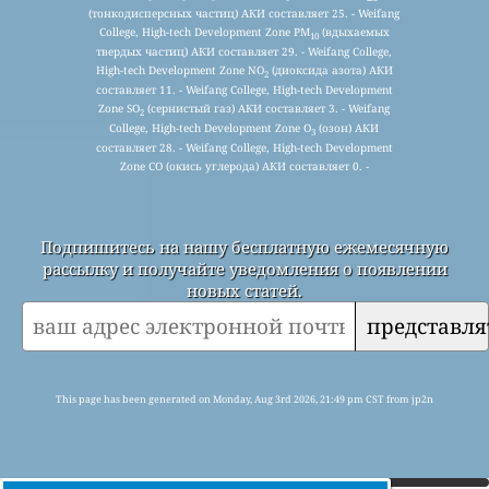
(тонкодисперсных частиц) АКИ составляет 25. - Weifang
College, High-tech Development Zone PM
(вдыхаемых
10
твердых частиц) АКИ составляет 29. - Weifang College,
High-tech Development Zone NO
(диоксида азота) АКИ
2
составляет 11. - Weifang College, High-tech Development
Zone SO
(сернистый газ) АКИ составляет 3. - Weifang
2
College, High-tech Development Zone O
(озон) АКИ
3
составляет 28. - Weifang College, High-tech Development
Zone CO (окись углерода) АКИ составляет 0. -
Подпишитесь на нашу бесплатную ежемесячную
рассылку и получайте уведомления о появлении
новых статей.
представля
This page has been generated on Monday, Aug 3rd 2026, 21:49 pm CST from jp2n