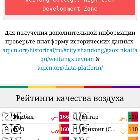
Development Zone
Для получения дополнительной информации
проверьте платформу исторических данных:
aqicn.org/historical/ru/#city:shandong/gaoxinkaifa
qu/weifangxueyuan
&
aqicn.org/data-platform/
Рейтинги качества воздуха
🇿🇲
🇶🇦
166
110
Замбия
Катар
🇦🇪
🇭🇰
160
110
ОАЭ
Гонконг (САР)