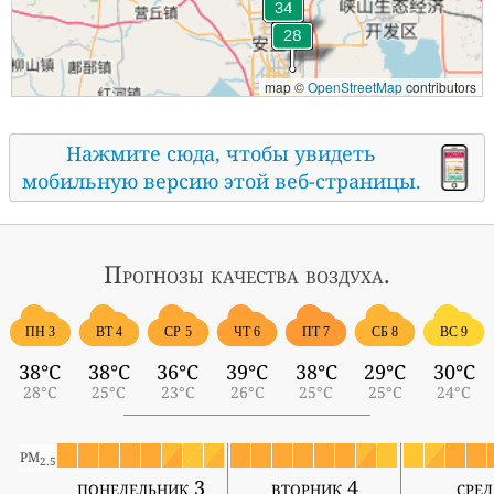
map ©
OpenStreetMap
contributors
Нажмите сюда, чтобы увидеть
мобильную версию этой веб-страницы.
Прогнозы
качества воздуха.
ПН 3
ВТ 4
СР 5
ЧТ 6
ПТ 7
СБ 8
ВС 9
38°C
38°C
36°C
39°C
38°C
29°C
30°C
28°C
25°C
23°C
26°C
25°C
25°C
24°C
PM
2.5
понедельник 3
вторник 4
сред