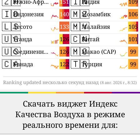
🇿🇦
🇮🇳
151
109
Южно-Африканская Республика
Индия
🇮🇩
🇲🇿
140
106
Индонезия
Мозамбик
🇱🇸
🇲🇾
133
105
Лесото
Малайзия
🇺🇬
🇨🇳
126
101
Уганда
Китай
🇺🇸
🇲🇴
126
99
Соединенные Штаты
Макао (САР)
🇨🇦
🇹🇷
122
99
Канада
Турция
Ranking updated несколько секунд назад
(8 авг. 2026 г., 8:32)
Скачать виджет Индекс
Качества Воздуха в режиме
реального времени для: