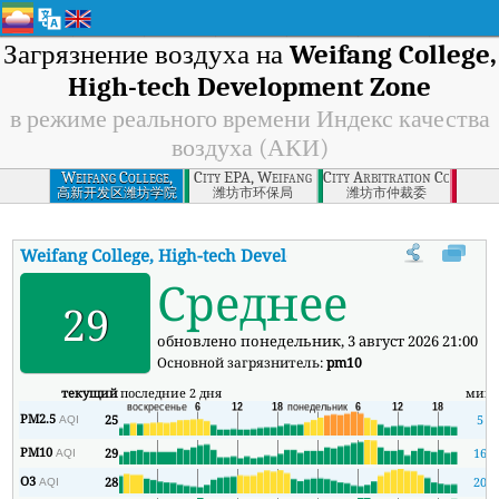
Загрязнение воздуха на
Weifang College,
High-tech Development Zone
в режиме реального времени Индекс качества
воздуха (АКИ)
Weifang College,
City EPA, Weifang
City Arbitration Committe
High-tech
高新开发区潍坊学院
潍坊市环保局
潍坊市仲裁委
Development Zone
Weifang College, High-tech Development Zone
АКИ
:
В режим
Среднее
29
обновлено понедельник, 3 август 2026 21:00
Основной загрязнитель:
pm10
текущий
последние 2 дня
мин
PM2.5
25
5
AQI
PM10
29
16
AQI
O3
28
20
AQI