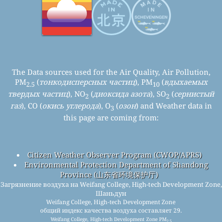
The Data sources used for the Air Quality, Air Pollution,
PM
(
тонкодисперсных частиц
), PM
(
вдыхаемых
2.5
10
твердых частиц
), NO
(
диоксида азота
), SO
(
сернистый
2
2
газ
), CO (
окись углерода
), O
(
озон
) and Weather data in
3
this page are coming from:
Citizen Weather Observer Program (CWOP/APRS)
Environmental Protection Department of Shandong
Province (山东省环境保护厅)
Загрязнение воздуха на Weifang College, High-tech Development Zone,
Шаньдун
Weifang College, High-tech Development Zone
общий индекс качества воздуха составляет 29.
Weifang College, High-tech Development Zone PM
2.5