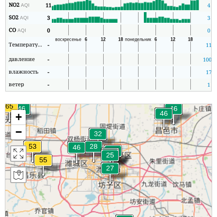
NO2
11
4
AQI
SO2
3
3
AQI
CO
0
0
AQI
Температура
-
11
давление
-
1008
влажность
-
17
ветер
-
1
+
−