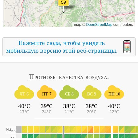
map ©
OpenStreetMap
contributors
Нажмите сюда, чтобы увидеть
мобильную версию этой веб-страницы.
Прогнозы
качества воздуха.
ЧТ 6
ПТ 7
СБ 8
ВС 9
ПН 10
40°C
39°C
38°C
38°C
40°C
23°C
24°C
21°C
20°C
22°C
PM
2.5