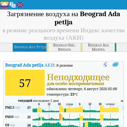
Загрязнение воздуха на
Beograd Ada
petlja
в режиме реального времени Индекс качества
воздуха (АКИ)
Beograd Oml.
Beograd Ada
Beograd Ada Petlja
Brigada
Marina
Beograd Ada petlja
АКИ
:
В режиме реального времени Индекс кач
Неподходящее
57
для особо восприимчивых
обновлено четверг, 6 август 2026 05:00
температура:
23
°C
текущий
последние 2 дня
ми
PM2.5
57
27
AQI
PM10
25
16
AQI
O3
26
7
AQI