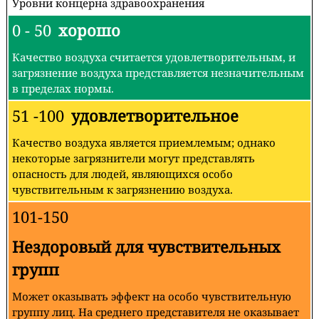
Уровни концерна здравоохранения
0 - 50
хорошо
Качество воздуха считается удовлетворительным, и
загрязнение воздуха представляется незначительным
в пределах нормы.
51 -100
удовлетворительное
Качество воздуха является приемлемым; однако
некоторые загрязнители могут представлять
опасность для людей, являющихся особо
чувствительным к загрязнению воздуха.
101-150
Нездоровый для чувствительных
групп
Может оказывать эффект на особо чувствительную
группу лиц. На среднего представителя не оказывает