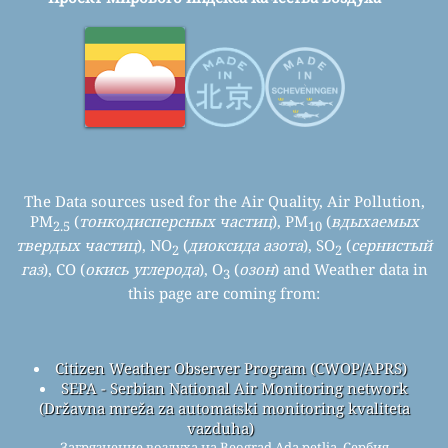
The Data sources used for the Air Quality, Air Pollution,
PM
(
тонкодисперсных частиц
), PM
(
вдыхаемых
2.5
10
твердых частиц
), NO
(
диоксида азота
), SO
(
сернистый
2
2
газ
), CO (
окись углерода
), O
(
озон
) and Weather data in
3
this page are coming from:
Citizen Weather Observer Program (CWOP/APRS)
SEPA - Serbian National Air Monitoring network
(Državna mreža za automatski monitoring kvaliteta
vazduha)
Загрязнение воздуха на Beograd Ada petlja, Сербия