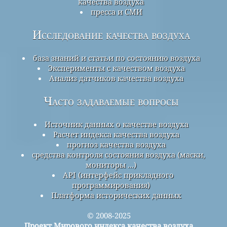
качества воздуха
пресса и СМИ
Исследование качества воздуха
база знаний и статьи по состоянию воздуха
Эксперименты с качеством воздуха
Анализ датчиков качества воздуха
Часто задаваемые вопросы
Источник данных о качестве воздуха
Расчет индекса качества воздуха
прогноз качества воздуха
средства контроля состояния воздуха (маски,
мониторы ...)
API (интерфейс прикладного
программирования)
Платформа исторических данных
© 2008-2025
Проект Мирового индекса качества воздуха