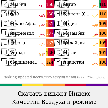
🇿🇲
🇶🇦
166
110
Замбия
Катар
🇦🇪
🇭🇰
160
110
ОАЭ
Гонконг (САР)
🇿🇦
🇮🇳
151
109
Южно-Африканская Республика
Индия
🇮🇩
🇲🇿
137
106
Индонезия
Мозамбик
🇱🇸
🇲🇾
133
105
Лесото
Малайзия
🇺🇬
🇨🇳
126
101
Уганда
Китай
🇺🇸
🇵🇰
124
100
Соединенные Штаты
Пакистан
Ranking updated несколько секунд назад
(8 авг. 2026 г., 8:29)
Скачать виджет Индекс
Качества Воздуха в режиме