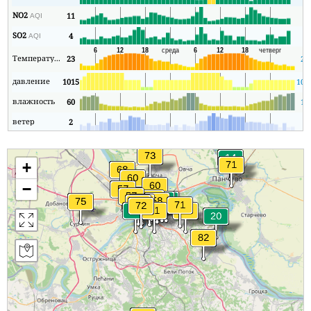
NO2
11
3
AQI
SO2
4
2
AQI
Температура
23
21
давление
1015
101
влажность
60
16
ветер
2
1
+
−