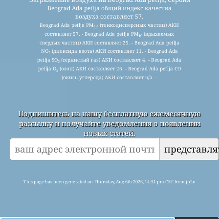
Beograd Ada petlja общий индекс качества
воздуха составляет 57.
Beograd Ada petlja PM
(тонкодисперсных частиц) АКИ
2.5
составляет 57. - Beograd Ada petlja PM
(вдыхаемых
10
твердых частиц) АКИ составляет 25. - Beograd Ada petlja
NO
(диоксида азота) АКИ составляет 11. - Beograd Ada
2
petlja SO
(сернистый газ) АКИ составляет 4. - Beograd Ada
2
petlja O
(озон) АКИ составляет 26. - Beograd Ada petlja CO
3
(окись углерода) АКИ составляет n/a. -
Подпишитесь на нашу бесплатную ежемесячную
рассылку и получайте уведомления о появлении
новых статей.
представля
This page has been generated on Thursday, Aug 6th 2026, 14:51 pm CST from jp2n