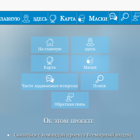
главную
здесь
Карта
Маски
На главную
здесь
Карта
Маски
Часто задаваемые вопросы
Поиск
Обратная связь
Об этом проекте
Связаться с командой проекта Всемирный индекс