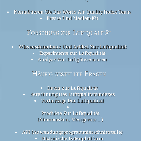
Kontaktieren Sie Das World Air Quality Index Team
Presse Und Medien-Kit
Forschung zur Luftqualität
Wissensdatenbank Und Artikel Zur Luftqualität
Experimente zur Luftqualität
Analyse Von Luftgütesensoren
Häufig gestellte Fragen
Daten zur Luftqualität
Berechnung Des Luftqualitätsindexes
Vorhersage Der Luftqualität
Produkte Zur Luftqualität
(Atemmasken, Messgeräte ...)
API (Anwendungsprogrammierschnittstelle)
Historische Datenplattform