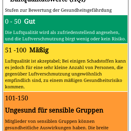
Stufen zur Bewertung der Gesundheitsgefährdung
0 - 50
Gut
Die Luftqualität wird als zufriedenstellend angesehen,
und die Luftverschmutzung birgt wenig oder kein Risiko.
51 -100
Mäßig
Luftqualität ist akzeptabel; Bei einigen Schadstoffen kann
es jedoch für eine sehr kleine Anzahl von Personen, die
gegenüber Luftverschmutzung ungewöhnlich
empfindlich sind, zu einem mäßigen Gesundheitsrisiko
kommen.
101-150
Ungesund für sensible Gruppen
Mitglieder von sensiblen Gruppen können
gesundheitliche Auswirkungen haben. Die breite