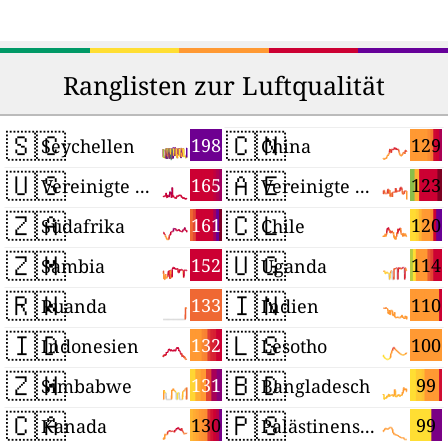
Ranglisten zur Luftqualität
🇸🇨
🇨🇳
198
129
Seychellen
China
🇺🇸
🇦🇪
165
123
Vereinigte Staaten
Vereinigte Arabische Emirate
🇿🇦
🇨🇱
161
120
Südafrika
Chile
🇿🇲
🇺🇬
152
114
Sambia
Uganda
🇷🇼
🇮🇳
133
110
Ruanda
Indien
🇮🇩
🇱🇸
132
100
Indonesien
Lesotho
🇿🇼
🇧🇩
131
99
Simbabwe
Bangladesch
🇨🇦
🇵🇸
130
99
Kanada
Palästinensische Autonomiegebiete