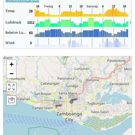
Wetterinformationen
Temp.
28
24
Luftdruck
1012
100
Relative Luftfeuchtigkeit
83
62
Wind
3
1
+
−