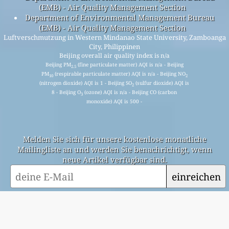
(EMB) - Air Quality Management Section
Department of Environmental Management Bureau
(EMB) - Air Quality Management Section
Luftverschmutzung in Western Mindanao State University, Zamboanga
City, Philippinen
Beijing overall air quality index is n/a
Beijing PM
(fine particulate matter) AQI is n/a - Beijing
2.5
PM
(respirable particulate matter) AQI is n/a - Beijing NO
10
2
(nitrogen dioxide) AQI is 1 - Beijing SO
(sulfur dioxide) AQI is
2
8 - Beijing O
(ozone) AQI is n/a - Beijing CO (carbon
3
monoxide) AQI is 500 -
Melden Sie sich für unsere kostenlose monatliche
Mailingliste an und werden Sie benachrichtigt, wenn
neue Artikel verfügbar sind.
einreichen
This page has been generated on Saturday, Aug 1st 2026, 12:16 pm CST from jp2n