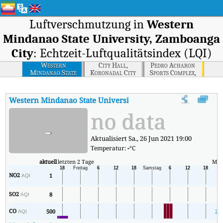
Luftverschmutzung in
Western
Mindanao State University, Zamboanga
City
: Echtzeit-Luftqualitätsindex (LQI)
Western
City Hall,
Pedro Acharon
Mindanao State
Koronadal City
Sports Complex,
University,
General Santos
Zamboanga City
City
Western Mindanao State University, Zamboanga City
AQI
:
We
no data
-
Aktualisiert Sa., 26 Jun 2021 19:00
Temperatur:
-
°C
aktuell
letzten 2 Tage
Min
NO2
1
1
AQI
SO2
8
8
AQI
CO
500
21
AQI