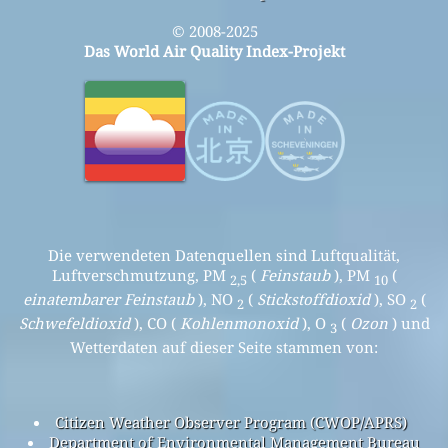
© 2008-2025
Das World Air Quality Index-Projekt
Die verwendeten Datenquellen sind Luftqualität,
Luftverschmutzung, PM
(
Feinstaub
), PM
(
2,5
10
einatembarer Feinstaub
), NO
(
Stickstoffdioxid
), SO
(
2
2
Schwefeldioxid
), CO (
Kohlenmonoxid
), O
(
Ozon
) und
3
Wetterdaten auf dieser Seite stammen von:
Citizen Weather Observer Program (CWOP/APRS)
Department of Environmental Management Bureau