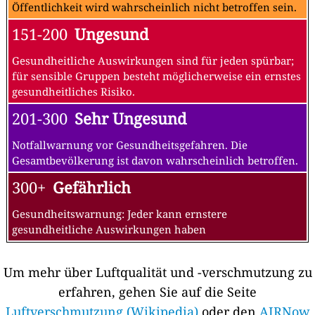
Öffentlichkeit wird wahrscheinlich nicht betroffen sein.
151-200
Ungesund
Gesundheitliche Auswirkungen sind für jeden spürbar;
für sensible Gruppen besteht möglicherweise ein ernstes
gesundheitliches Risiko.
201-300
Sehr Ungesund
Notfallwarnung vor Gesundheitsgefahren. Die
Gesamtbevölkerung ist davon wahrscheinlich betroffen.
300+
Gefährlich
Gesundheitswarnung: Jeder kann ernstere
gesundheitliche Auswirkungen haben
Um mehr über Luftqualität und -verschmutzung zu
erfahren, gehen Sie auf die Seite
Luftverschmutzung (Wikipedia)
oder den
AIRNow