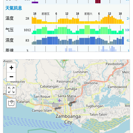
天氣訊息
溫度
28
24
气压
1012
1009
濕度
83
62
風速
3
1
+
−