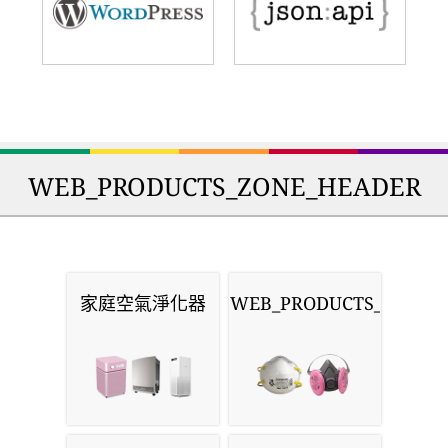
WEB_PRODUCTS_ZONE_HEADER
家庭空氣淨化器
WEB_PRODUCTS_MASKS