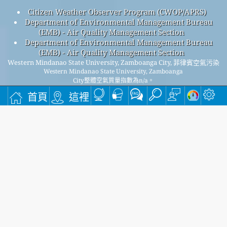
Citizen Weather Observer Program (CWOP/APRS)
Department of Environmental Management Bureau
(EMB) - Air Quality Management Section
Department of Environmental Management Bureau
(EMB) - Air Quality Management Section
Western Mindanao State University, Zamboanga City, 菲律賓空氣污染
Western Mindanao State University, Zamboanga
City整體空氣質量指數為n/a。
Western Mindanao State University, Zamboanga CityPM
(小
2.5
首頁
這裡
顆粒物) 空氣質量指數為n/a。 - Western Mindanao State
University, Zamboanga CityPM
(可吸入顆粒物) 空氣質量指數
10
為n/a。 - Western Mindanao State University, Zamboanga
CityNO
(二氧化氮) 空氣質量指數為1。 - Western Mindanao
2
State University, Zamboanga CitySO
(二氧化硫) 空氣質量指數
2
為8。 - Western Mindanao State University, Zamboanga
CityO
(臭氧) 空氣質量指數為n/a。 - Western Mindanao State
3
University, Zamboanga CityCO (一氧化碳) 空氣質量指數為
500。 -
註冊我們的免費每月郵件列表，並在有新文章時收到通知。
提交