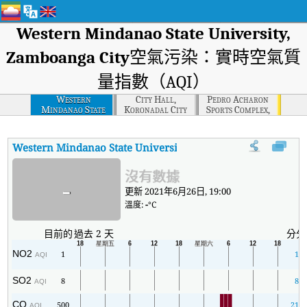
Western Mindanao State University,
Zamboanga City
空氣污染：實時空氣質
量指數（AQI）
Western
City Hall,
Pedro Acharon
Mindanao State
Koronadal City
Sports Complex,
University,
General Santos
Zamboanga City
City
Western Mindanao State University, Zamboanga City
AQI
:
We
沒有數據
-
更新 2021年6月26日, 19:00
溫度:
-
°C
目前的
過去 2 天
分分
NO2
1
1
AQI
SO2
8
8
AQI
CO
500
210
AQI