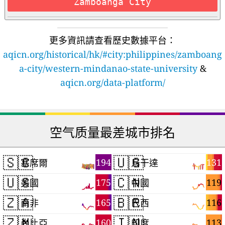
Zamboanga City
更多資訊請查看歷史數據平台：
aqicn.org/historical/hk/#city:philippines/zamboang
a-city/western-mindanao-state-university
&
aqicn.org/data-platform/
空气质量最差城市排名
🇸🇨
🇺🇬
194
131
塞席爾
烏干達
🇺🇸
🇨🇳
175
119
美國
中國
🇿🇦
🇧🇷
165
116
南非
巴西
🇿🇲
🇮🇳
160
113
尚比亞
印度