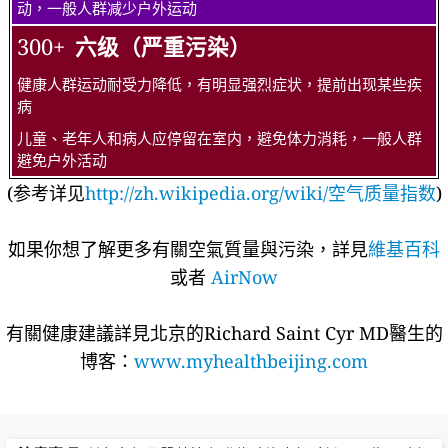
动，一般人群减少户外运动
300+
六级（严重污染）
健康人群运动耐受力降低，有明显强烈症状，提前出现某些疾
病
儿童、老年人和病人应停留在室内，避免体力消耗，一般人群
避免户外活动
(参考详见
http://zh.wikipedia.org/wiki/空气质量指数
)
如果你想了解更多有關空氣質量與污染，詳見
維基百科
或者
AirNow
有關健康建議詳​​見北京的Richard Saint Cyr MD醫生的
博客：
www.myhealthbeijing.com