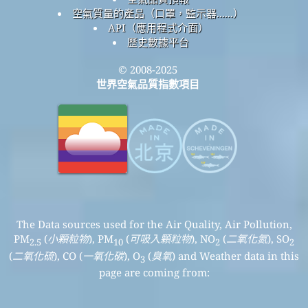
空氣質量的產品（口罩，監示器......）
API（應用程式介面）
歷史數據平台
© 2008-2025
世界空氣品質指數項目
The Data sources used for the Air Quality, Air Pollution,
PM
(
小顆粒物
), PM
(
可吸入顆粒物
), NO
(
二氧化氮
), SO
2.5
10
2
2
(
二氧化硫
), CO (
一氧化碳
), O
(
臭氧
) and Weather data in this
3
page are coming from: