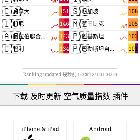
🇨🇦
🇸🇬
151
108
加拿大
新加坡
🇮🇩
🇲🇿
146
105
印尼
莫三比克
🇦🇪
🇵🇰
143
103
阿拉伯聯合大公國
巴基斯坦
🇨🇱
🇵🇸
134
101
智利
巴勒斯坦自治區
Ranking updated 幾秒前
(2026年8月6日 04:06)
下载 及时更新 空气质量指数 插件
iPhone & iPad
Android