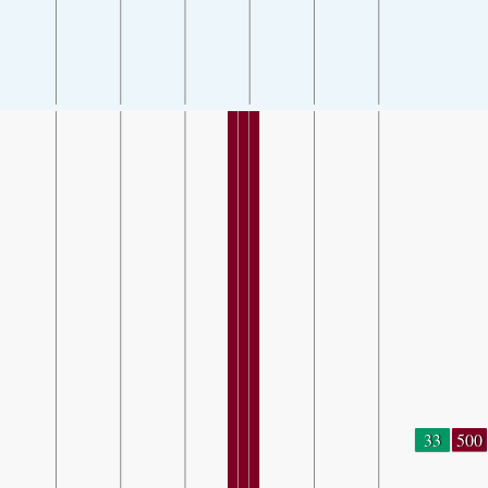
33
500