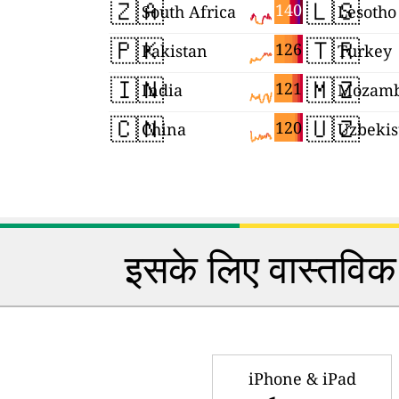
🇿🇦
🇱🇸
140
South Africa
Lesotho
🇵🇰
🇹🇷
126
Pakistan
Turkey
🇮🇳
🇲🇿
121
India
Mozamb
🇨🇳
🇺🇿
120
China
Uzbekis
इसके लिए वास्तविक 
iPhone & iPad