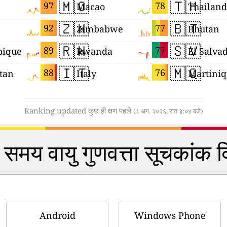
🇲🇴
🇹🇭
97
78
Macao
Thailand
🇿🇼
🇧🇹
92
77
Zimbabwe
Bhutan
🇷🇼
🇸🇻
89
77
ique
Rwanda
El Salva
🇮🇹
🇲🇶
88
76
tan
Italy
Martini
Ranking updated कुछ ही क्षण पहले
(८ अग. २०२६, रात ३:०४ बजे)
समय वायु गुणवत्ता सूचकांक 
Android
Windows Phone