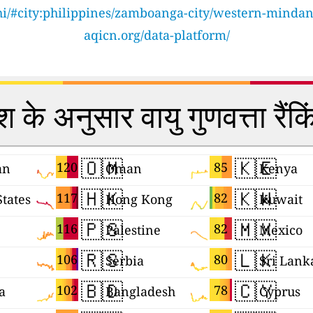
/hi/#city:philippines/zamboanga-city/western-mindan
aqicn.org/data-platform/
श के अनुसार वायु गुणवत्ता रैंक
🇴🇲
🇰🇪
120
85
an
Oman
Kenya
🇭🇰
🇰🇼
117
82
States
Hong Kong
Kuwait
🇵🇸
🇲🇽
116
82
Palestine
Mexico
🇷🇸
🇱🇰
106
80
Serbia
Sri Lank
🇧🇩
🇨🇾
102
78
a
Bangladesh
Cyprus