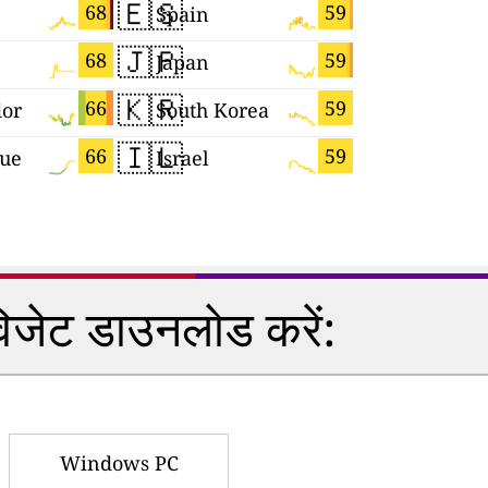
🇪🇸
🇲🇳
68
59
Spain
Mongolia
🇯🇵
🇬🇷
68
59
Japan
Greece
🇰🇷
🇹🇹
66
59
dor
South Korea
🇮🇱
🇩🇪
66
59
que
Israel
Germany
विजेट डाउनलोड करें:
Windows PC