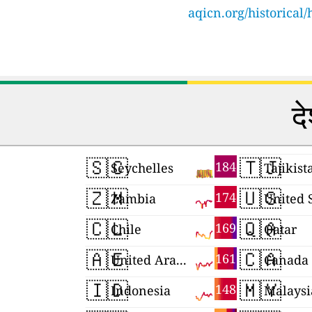
aqicn.org/historical
दे
🇸🇨
🇹🇯
184
Seychelles
Tajikist
🇿🇲
🇺🇸
174
Zambia
United 
🇨🇱
🇶🇦
169
Chile
Qatar
🇦🇪
🇨🇦
161
United Arab Emirates
Canada
🇮🇩
🇲🇾
148
Indonesia
Malaysi