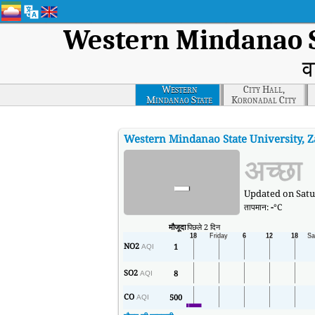
Western Mindanao S
व
Western
City Hall,
Mindanao State
Koronadal City
University,
Zamboanga City
Western Mindanao State University, 
-
अच्छा
Updated on Satur
तापमान:
-
°C
मौजूदा
पिछले 2 दिन
NO2
1
AQI
SO2
8
AQI
CO
500
AQI