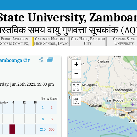
tate University, Zamboan
ास्तविक समय वायु गुणवत्ता सूचकांक (AQ
Pedro Acharon
Calinan National
City Hall, Bacolod
Caraga State
Sports Complex,
High School, Davao
City
University,
General Santos
City
Butuan City
City
Zamboanga City
का AQI
:
Western Mindanao State University, Zamboanga City का
+
−
day, Jun 26th 2021, 19:00 pm
मिन
अधिकतम
1
1
8
8
210
500