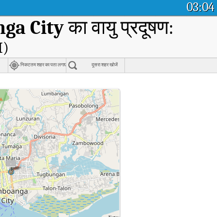
03:04
ga City
का वायु प्रदूषण:
I)
निकटतम शहर का पता लगाएं
दूसरा शहर खोजें
 वास्तविक समय वायु गुणवत्ता सूचकांक (AQI)।