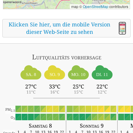
map ©
OpenStreetMap
contributors
Klicken Sie hier, um die mobile Version
dieser Web-Seite zu sehen
Luftqualitäts vorhersage
SA. 8
SO. 9
MO. 10
DI. 11
27°C
33°C
25°C
22°C
11°C
16°C
15°C
12°C
PM
2.5
O
3
Samstag 8
Sonntag 9
1
4
7
10
13
16
19
22
1
4
7
10
13
16
19
22
1
4