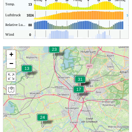
Temp.
13
13
Luftdruck
1024
101
Relative Luftfeuchtigkeit
88
43
Wind
0
0
+
−