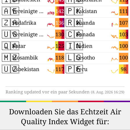
🇦🇪
🇵🇰
142
111
Vereinigte Arabische Emirate
Pakistan
🇿🇦
🇷🇼
136
107
Südafrika
Ruanda
🇺🇸
🇨🇦
130
103
Vereinigte Staaten
Kanada
🇶🇦
🇮🇳
125
100
Katar
Indien
🇲🇿
🇱🇸
118
100
Mosambik
Lesotho
🇺🇿
🇵🇪
117
98
Usbekistan
Peru
Ranking updated vor ein paar Sekunden
(8. Aug. 2026 16:29)
Downloaden Sie das Echtzeit Air
Quality Index Widget für: