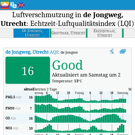
Luftverschmutzung in
de Jongweg,
Utrecht
: Echtzeit-Luftqualitätsindex (LQI)
De Jongweg,
Erzeijstraat,
Griftpark, Utrecht
Utrecht
Utrecht
de Jongweg, Utrecht
AQI
:
de Jongweg, Utrecht Echtzeit-Luftqualitätsi
Good
16
Aktualisiert am Samstag um 2
Temperatur:
13
°C
aktuell
letzten 2 Tage
Min
PM2.5
16
7
AQI
PM10
7
4
AQI
O3
16
13
AQI
NO2
10
2
AQI