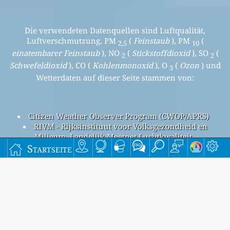
Die verwendeten Datenquellen sind Luftqualität,
Luftverschmutzung, PM
(
Feinstaub
), PM
(
2,5
10
einatembarer Feinstaub
), NO
(
Stickstoffdioxid
), SO
(
2
2
Schwefeldioxid
), CO (
Kohlenmonoxid
), O
(
Ozon
) und
3
Wetterdaten auf dieser Seite stammen von:
Citizen Weather Observer Program (CWOP/APRS)
RIVM - Rijksinstituut voor Volksgezondheid en
Milieum, Landelijk Meetnet Luchtkwaliteit
Startseite
Luftverschmutzung in de Jongweg, Utrecht
Beijing overall air quality index is 16
Beijing PM
(fine particulate matter) AQI is 16 - Beijing PM
2.5
10
(respirable particulate matter) AQI is 7 - Beijing NO
2
(nitrogen dioxide) AQI is 10 - Beijing SO
(sulfur dioxide) AQI
2
is n/a - Beijing O
(ozone) AQI is 16 - Beijing CO (carbon
3
monoxide) AQI is n/a -