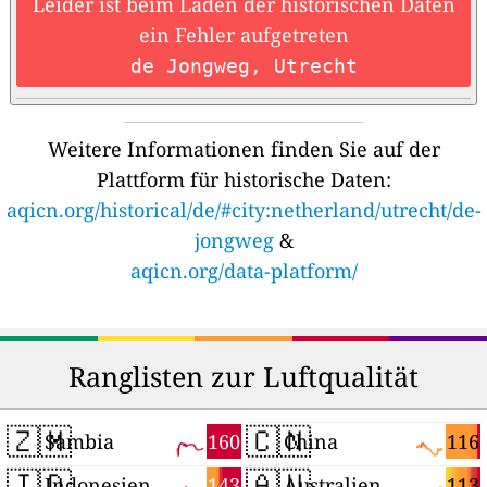
Leider ist beim Laden der historischen Daten
ein Fehler aufgetreten
de Jongweg, Utrecht
Weitere Informationen finden Sie auf der
Plattform für historische Daten:
aqicn.org/historical/de/#city:netherland/utrecht/de-
jongweg
&
aqicn.org/data-platform/
Ranglisten zur Luftqualität
🇿🇲
🇨🇳
160
116
Sambia
China
🇮🇩
🇦🇺
143
113
Indonesien
Australien