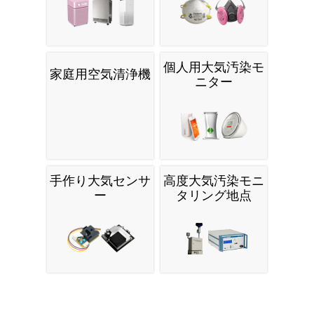
個人用大気汚染モ
家庭用空気清浄機
ニター
手作り大気センサ
高度大気汚染モニ
ー
タリング地点