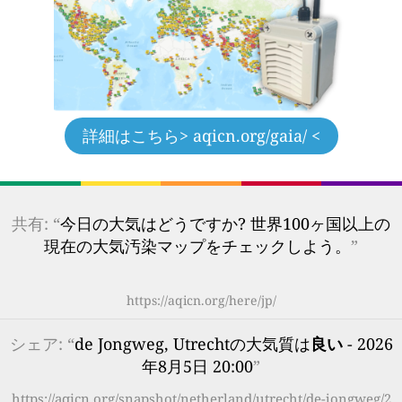
詳細はこちら
> aqicn.org/gaia/ <
共有: “
今日の大気はどうですか? 世界100ヶ国以上の
現在の大気汚染マップをチェックしよう。
”
https://aqicn.org/here/jp/
シェア: “
de Jongweg, Utrechtの大気質は
良い
- 2026
年8月5日 20:00
”
https://aqicn.org/snapshot/netherland/utrecht/de-jongweg/2