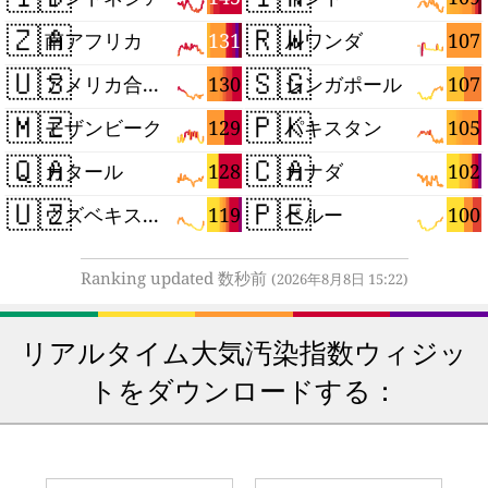
🇿🇦
🇷🇼
131
107
南アフリカ
ルワンダ
🇺🇸
🇸🇬
130
107
アメリカ合衆国
シンガポール
🇲🇿
🇵🇰
129
105
モザンビーク
パキスタン
🇶🇦
🇨🇦
128
102
カタール
カナダ
🇺🇿
🇵🇪
119
100
ウズベキスタン
ペルー
Ranking updated 数秒前
(2026年8月8日 15:22)
リアルタイム大気汚染指数ウィジッ
トをダウンロードする：