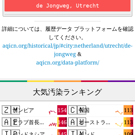
de Jongweg, Utrecht
詳細については、履歴データ プラットフォームを確認
してください。
aqicn.org/historical/jp/#city:netherland/utrecht/de-
jongweg
&
aqicn.org/data-platform/
大気汚染ランキング
🇿🇲
🇨🇳
154
113
ザンビア
中国
🇦🇪
🇦🇺
146
113
アラブ首長国連邦
オーストラリア
🇮🇩
🇮🇳
145
109
インドネシア
インド