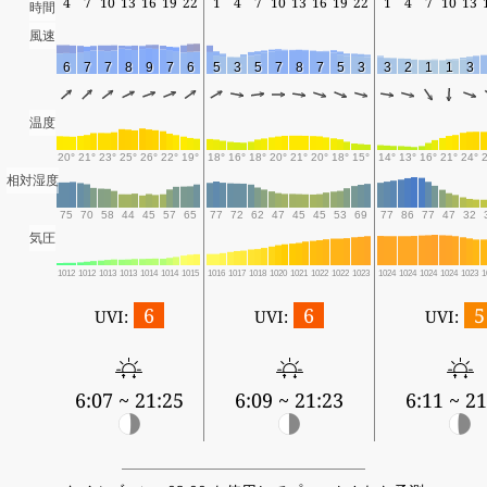
4
7
10
13
16
19
22
1
4
7
10
13
16
19
22
1
4
7
10
13
時間
風速
6
7
7
8
9
7
6
5
3
5
7
8
7
5
3
3
2
1
1
3
温度
20°
21°
23°
25°
26°
22°
19°
18°
16°
18°
20°
21°
20°
18°
15°
14°
13°
16°
21°
24°
相対湿度
75
70
58
44
45
57
65
77
72
62
47
45
45
53
69
77
86
77
47
32
気圧
1012
1012
1013
1013
1014
1014
1015
1016
1017
1018
1020
1021
1022
1022
1023
1024
1024
1024
1024
1023
1
6
6
5
UVI:
UVI:
UVI:
6:07 ~ 21:25
6:09 ~ 21:23
6:11 ~ 21