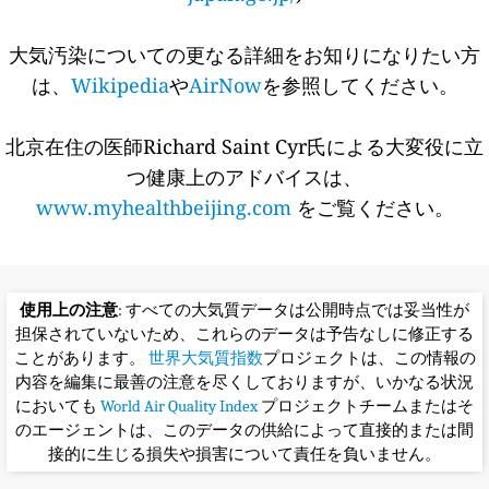
大気汚染についての更なる詳細をお知りになりたい方
は、
Wikipedia
や
AirNow
を参照してください。
北京在住の医師Richard Saint Cyr氏による大変役に立
つ健康上のアドバイスは、
www.myhealthbeijing.com
をご覧ください。
使用上の注意
: すべての大気質データは公開時点では妥当性が
担保されていないため、これらのデータは予告なしに修正する
ことがあります。
世界大気質指数
プロジェクトは、この情報の
内容を編集に最善の注意を尽くしておりますが、いかなる状況
においても
World Air Quality Index
プロジェクトチームまたはそ
のエージェントは、このデータの供給によって直接的または間
接的に生じる損失や損害について責任を負いません。