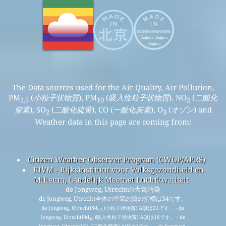
The Data sources used for the Air Quality, Air Pollution,
PM
(
小粒子状物質
), PM
(
吸入性粒子状物質
), NO
(
二酸化
2.5
10
2
窒素
), SO
(
二酸化硫黄
), CO (
一酸化炭素
), O
(
オゾン
) and
2
3
Weather data in this page are coming from:
Citizen Weather Observer Program (CWOP/APRS)
RIVM - Rijksinstituut voor Volksgezondheid en
Milieum, Landelijk Meetnet Luchtkwaliteit
de Jongweg, Utrechtの大気汚染
de Jongweg, Utrecht全体の空気の質の指標は34です。
de Jongweg, UtrechtPM
(小粒子状物質) AQIは21です。 - de
2.5
Jongweg, UtrechtPM
(吸入性粒子状物質) AQIは16です。 - de
10