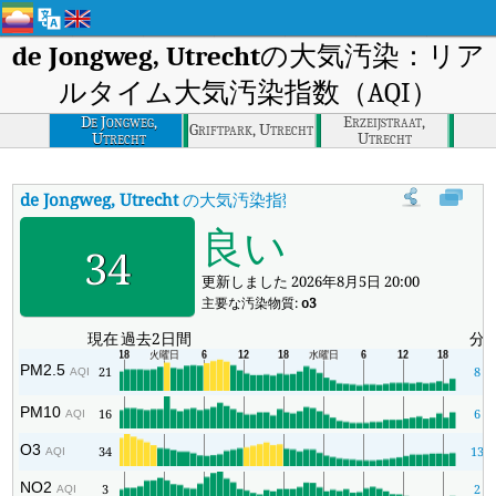
de Jongweg, Utrecht
の大気汚染：リア
ルタイム大気汚染指数（AQI）
De Jongweg,
Erzeijstraat,
Griftpark, Utrecht
Utrecht
Utrecht
de Jongweg, Utrecht
の大気汚染指数
:
de Jongweg, Utrecht
良い
34
更新しました 2026年8月5日 20:00
主要な汚染物質:
o3
現在
過去2日間
分
PM2.5
21
8
AQI
PM10
16
6
AQI
O3
34
13
AQI
NO2
3
2
AQI