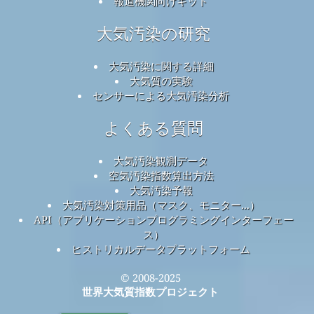
報道機関向けキット
大気汚染の研究
大気汚染に関する詳細
大気質の実験
センサーによる大気汚染分析
よくある質問
大気汚染観測データ
空気汚染指数算出方法
大気汚染予報
大気汚染対策用品（マスク、モニター...）
API（アプリケーションプログラミングインターフェー
ス）
ヒストリカルデータプラットフォーム
© 2008-2025
世界大気質指数プロジェクト