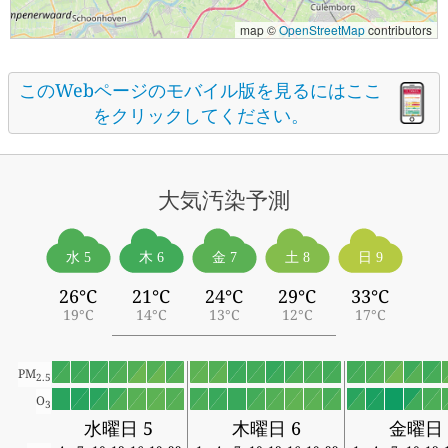
map ©
OpenStreetMap
contributors
このWebページのモバイル版を見るにはここ
をクリックしてください。
大気汚染予測
水 5
木 6
金 7
土 8
日 9
26°C
21°C
24°C
29°C
33°C
19°C
14°C
13°C
12°C
17°C
PM
2.5
O
3
水曜日 5
木曜日 6
金曜日 