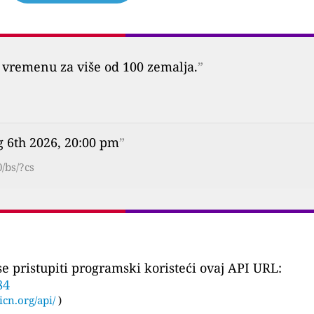
vremenu za više od 100 zemalja.
”
g 6th 2026, 20:00 pm
”
/bs/?cs
 pristupiti programski koristeći ovaj API URL:
84
icn.org/api/
)