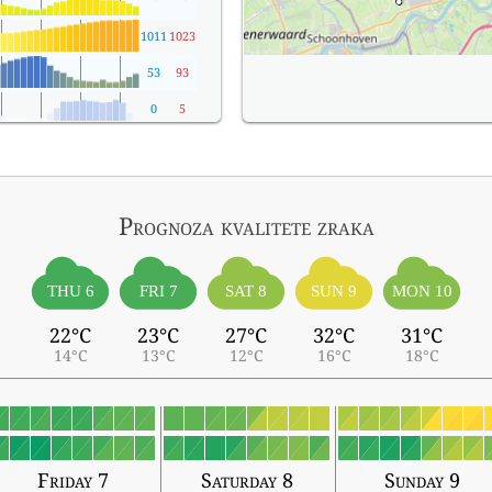
1011
1023
53
93
0
5
Prognoza kvalitete zraka
THU 6
FRI 7
SAT 8
SUN 9
MON 10
22°C
23°C
27°C
32°C
31°C
14°C
13°C
12°C
16°C
18°C
Friday 7
Saturday 8
Sunday 9