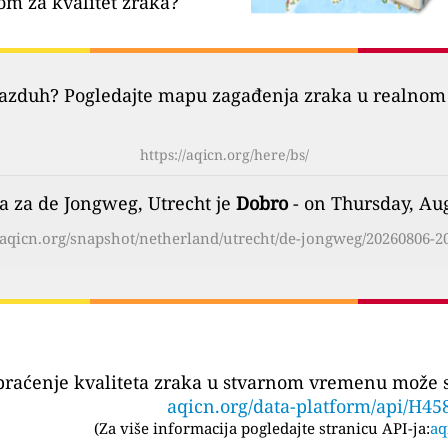
om za kvalitet zraka?
vazduh? Pogledajte mapu zagađenja zraka u realnom 
https://aqicn.org/here/bs/
ka za de Jongweg, Utrecht je
Dobro
- on Thursday, Au
//aqicn.org/snapshot/netherland/utrecht/de-jongweg/20260806-20
praćenje kvaliteta zraka u stvarnom vremenu može se
aqicn.org/data-platform/api/H45
(
Za više informacija pogledajte stranicu API-ja:
aq