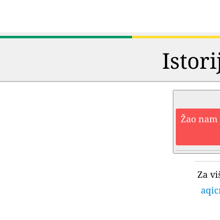
Istori
Žao nam j
Za vi
aqic