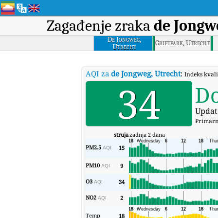
Zagađenje zraka
de Jongw
De Jongweg,
Griftpark, Utrecht
Utrecht
AQI za
de Jongweg, Utrecht
:
Indeks kval
34
D
Updat
Primarn
struja
zadnja 2 dana
PM2.5
15
AQI
PM10
9
AQI
O3
34
AQI
NO2
2
AQI
Temp
18