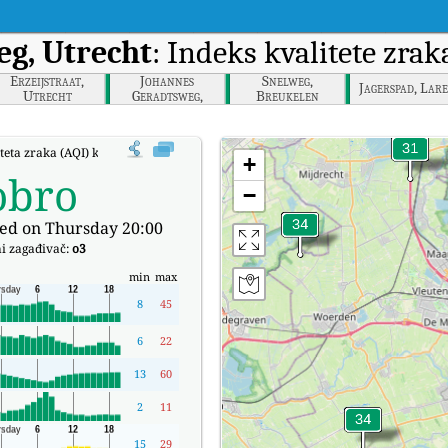
eg, Utrecht
: Indeks kvalitete zr
Erzeijstraat,
Johannes
Snelweg,
Jagerspad, Lar
Utrecht
Geradtsweg,
Breukelen
Hilversum
iteta zraka (AQI) kompanije de Jongweg, Utrecht u stvarnom vremenu.
+
obro
−
ed on Thursday 20:00
i zagađivač:
o3
min
max
8
45
6
22
13
60
2
11
15
29