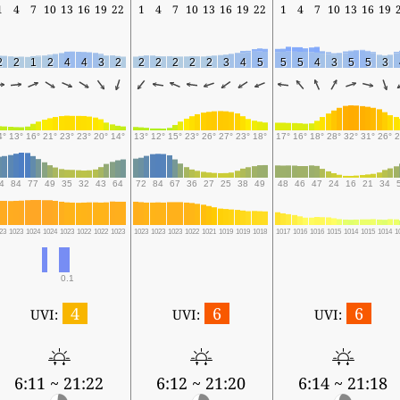
1
4
7
10
13
16
19
22
1
4
7
10
13
16
19
22
1
4
7
10
13
16
19
2
2
1
2
4
4
3
2
2
2
2
2
2
3
4
5
5
5
4
3
5
5
3
4°
13°
16°
21°
23°
23°
20°
14°
13°
12°
15°
23°
26°
27°
23°
18°
17°
16°
18°
28°
32°
31°
26°
2
4
84
77
49
35
32
43
64
72
84
67
36
27
25
38
49
48
46
47
24
16
21
34
23
1023
1024
1024
1023
1022
1022
1023
1023
1023
1023
1022
1021
1019
1019
1018
1017
1016
1016
1015
1014
1015
1014
1
0.1
4
6
6
UVI:
UVI:
UVI:
6:11 ~ 21:22
6:12 ~ 21:20
6:14 ~ 21:18