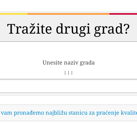
Tražite drugi grad?
Unesite naziv grada
↓ ↓ ↓
da vam pronađemo najbližu stanicu za praćenje kvalit