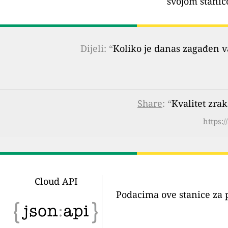
svojom stanic
Dijeli: “
Koliko je danas zagađen 
Share
: “
Kvalitet zra
https:
Cloud API
Podacima ove stanice za 