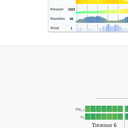
Pressure
1023
Humidity
66
Wind
1
PM
2.5
O
3
Thursday 6