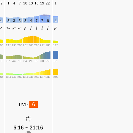
22
1
4
7
10
13
16
19
22
1
4
3
3
3
3
4
7
7
6
4
0°
21°
19°
20°
26°
30°
28°
22°
18°
17°
53
37
44
50
34
26
32
60
79
86
014
1014
1013
1013
1014
1015
1016
1017
1019
1020
6
UVI:
6:16 ~ 21:16