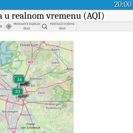
20:00
aka u realnom vremenu (AQI)
PRONAđITE NAJBLIžI
PRETRAžITE DRUGI
en
GRAD
GRAD