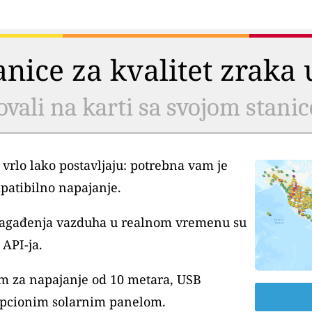
tanice za kvalitet zrak
ovali na karti sa svojom stani
 vrlo lako postavljaju: potrebna vam je
patibilno napajanje.
 zagađenja vazduha u realnom vremenu su
API-ja.
m za napajanje od 10 metara, USB
pcionim solarnim panelom.