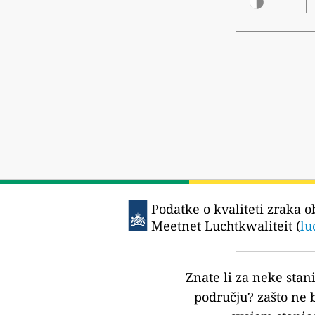
Podatke o kvaliteti zraka o
Meetnet Luchtkwaliteit (
lu
Znate li za neke stan
području?
zašto ne 