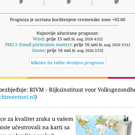
Prognoza je ucrtana korištenjem vremenske zone +02:00
Najnovije ažurirane prognoze:
Wind
: prije 15 sati
[6. aug. 2026 4:52]
PM2.5 (Small particulate matter)
: prije 16 sati
[6. aug. 2026 3:51]
Ozone
: prije 16 sati
[6. aug. 2026 3:53]
kliknite da vidite detaljnu prognozu
bezbjeđuje:
RIVM - Rijksinstituut voor Volksgezondh
chtmeetnet.nl
)
ice za kvalitet zraka u vašem
biste učestvovali na karti sa