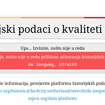
jski podaci o kvalitet
Ups... Izvinite, nešto nije u redu
e, nešto nije u redu prilikom učitavanja historijski
de Jongweg, Utrecht
še informacija, provjerite platformu historijskih pod
n.org/historical/bs/#city:netherland/utrecht/de-jong
aqicn.org/data-platform/