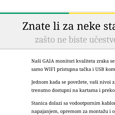
Znate li za neke s
zašto ne biste učestv
Naši GAIA monitori kvaliteta zraka se
samo WIFI pristupna tačka i USB kom
Jednom kada se povežete, vaši nivoi
trenutno dostupni na kartama i preko 
Stanica dolazi sa vodootpornim kablo
napajanjem, opremom za montažu i o