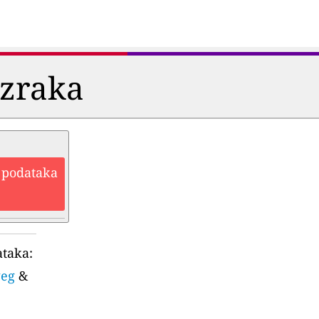
i zraka
h podataka
ataka:
weg
&