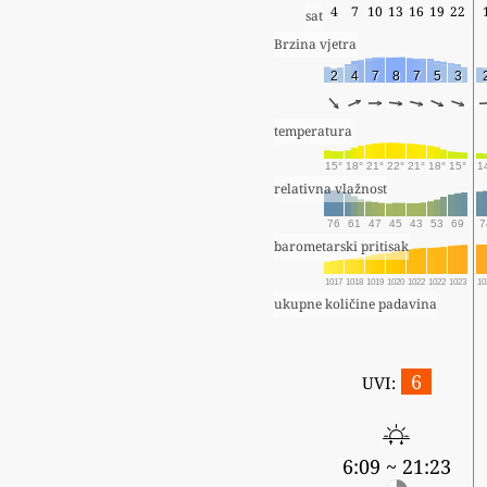
4
7
10
13
16
19
22
sat
Brzina vjetra
2
4
7
8
7
5
3
temperatura
15°
18°
21°
22°
21°
18°
15°
1
relativna vlažnost
76
61
47
45
43
53
69
7
barometarski pritisak
1017
1018
1019
1020
1022
1022
1023
10
ukupne količine padavina
6
UVI:
6:09 ~ 21:23