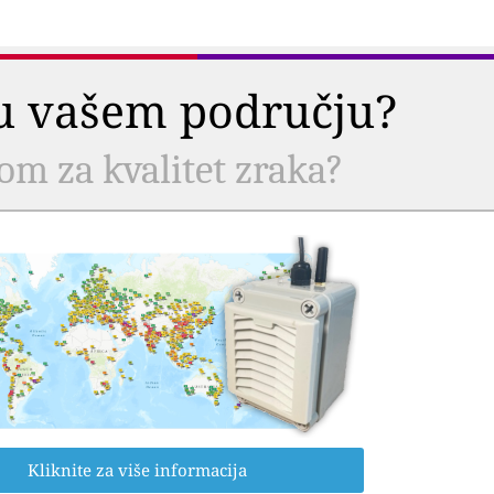
a u vašem području?
com za kvalitet zraka?
Kliknite za više informacija