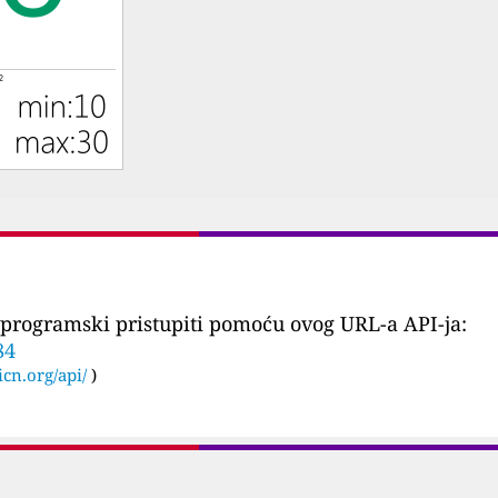
programski pristupiti pomoću ovog URL-a API-ja:
84
icn.org/api/
)