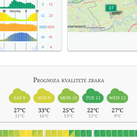
2
11
12
23
1020
1025
43
91
0
4
Prognoza kvalitete zraka
SAT 8
SUN 9
MON 10
TUE 11
WED 12
27°C
33°C
25°C
22°C
27°C
11°C
16°C
15°C
12°C
9°C