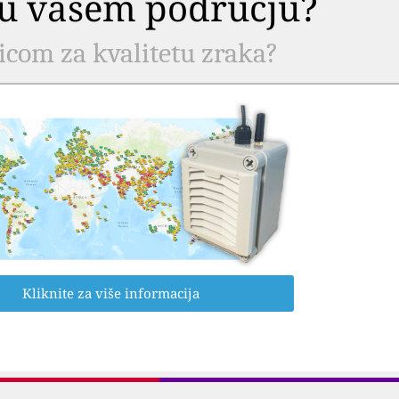
a u vašem području?
nicom za kvalitetu zraka?
Kliknite za više informacija