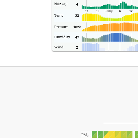
NO2
4
AQI
Temp
23
Pressure
1022
Humidity
47
Wind
2
PM
2.5