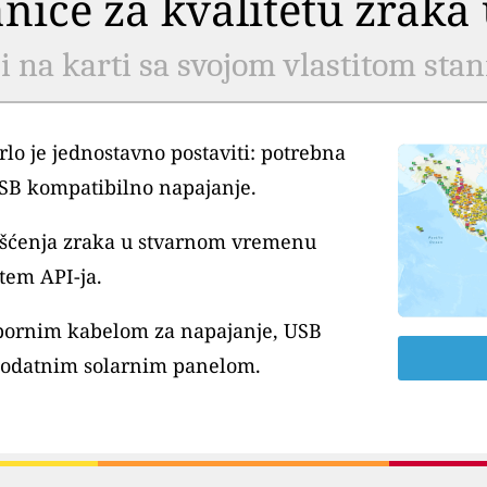
tanice za kvalitetu zrak
li na karti sa svojom vlastitom sta
lo je jednostavno postaviti: potrebna
USB kompatibilno napajanje.
išćenja zraka u stvarnom vremenu
tem API-ja.
tpornim kabelom za napajanje, USB
dodatnim solarnim panelom.