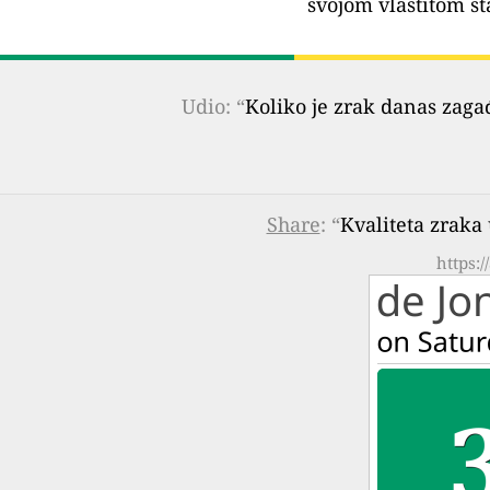
svojom vlastitom st
Udio: “
Koliko je zrak danas zaga
Share
: “
Kvaliteta zraka
https: