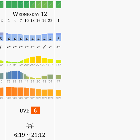
Wednesday 12
22
1
4
7
10
13
16
19
22
1
5
4
4
4
4
4
4
4
4
5
4°
11°
9°
12°
20°
25°
27°
22°
18°
16°
65
79
87
77
44
24
20
43
54
47
027
1028
1027
1027
1026
1025
1023
1023
1023
1022
6
UVI:
6:19 ~ 21:12