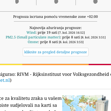
Prognoza iscrtana pomoću vremenske zone +02:00
Najnovija ažuriranja prognoze:
Wind
: prije 19 sati
[7. kol. 2026 16:52]
PM2.5 (Small particulate matter)
: prije 8 sati
[8. kol. 2026 3:51]
Ozone
: prije 8 sati
[8. kol. 2026 3:53]
kliknite za pregled detaljne prognoze
sigurao:
RIVM - Rijksinstituut voor Volksgezondheid
et.nl
)
ce za kvalitetu zraka u vašem
biste sudjelovali na karti sa