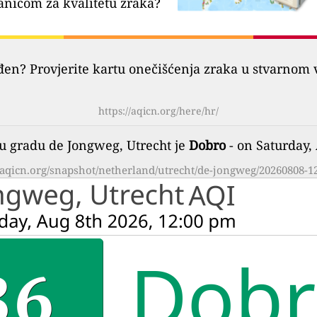
anicom za kvalitetu zraka?
đen? Provjerite kartu onečišćenja zraka u stvarnom 
https://aqicn.org/here/hr/
 u gradu de Jongweg, Utrecht je
Dobro
- on Saturday,
//aqicn.org/snapshot/netherland/utrecht/de-jongweg/20260808-12