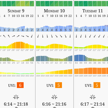
Sunday 9
Monday 10
Tuesday 11
1
4
7
10
13
16
19
22
1
4
7
10
13
16
19
22
1
4
7
10
13
16
19
4
3
2
2
2
4
2
2
2
4
4
4
6
6
5
5
3
3
4
5
5
6
6
6°
16°
19°
28°
33°
32°
26°
19°
18°
16°
18°
24°
25°
23°
20°
15°
13°
12°
15°
19°
22°
21°
18°
1
3
49
50
25
17
18
33
54
71
72
65
47
42
37
49
73
84
86
69
46
38
36
50
16
1015
1015
1014
1013
1013
1013
1014
1014
1014
1016
1017
1019
1020
1021
1023
1024
1025
1026
1027
1027
1026
1026
1
6
5
5
UVI:
UVI:
UVI:
6:14 ~ 21:18
6:16 ~ 21:16
6:17 ~ 21:14