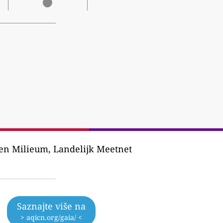
 en Milieum, Landelijk Meetnet
Saznajte više na
> aqicn.org/gaia/ <