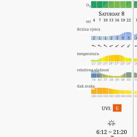
O
3
Saturday 8
4
7
10
13
16
19
22
sat
Brzina vjetra
2
1
1
2
3
5
5
temperatura
11°
15°
23°
26°
27°
23°
18°
1
relativna vlažnost
78
62
37
28
25
38
60
5
tlak zraka
1023
1023
1022
1021
1019
1018
1018
10
6
UVI:
6:12 ~ 21:20