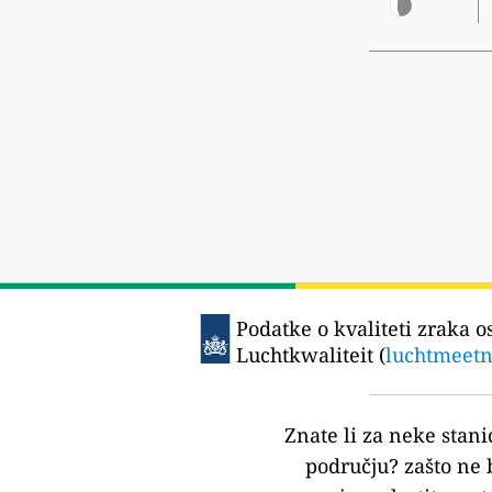
Podatke o kvaliteti zraka o
Luchtkwaliteit (
luchtmeetn
Znate li za neke stani
području?
zašto ne 