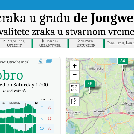
zraka u gradu
de Jongwe
valitete zraka u stvarnom vrem
Erzeijstraat,
Johannes
Snelweg,
Jagerspad, Lar
Utrecht
Geradtsweg,
Breukelen
Hilversum
weg, Utrecht Indeks kvalitete zraka (AQI) u stvarnom vremenu.
+
obro
−
ed on Saturday 12:00
i zagađivač:
o3
min
max
7
30
4
12
10
37