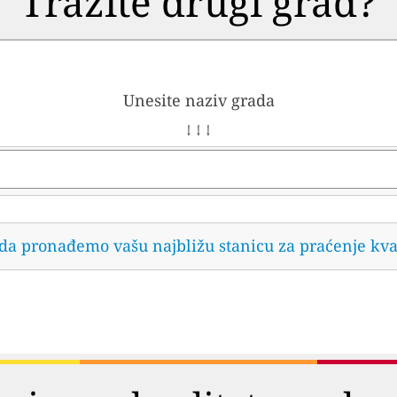
Tražite drugi grad?
Unesite naziv grada
↓ ↓ ↓
 da pronađemo vašu najbližu stanicu za praćenje kva