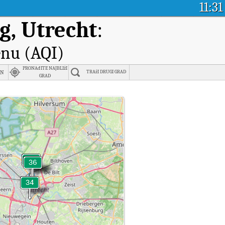
11:31
g, Utrecht
:
enu (AQI)
PRONAđITE NAJBLIžI
en
TRAžI DRUGI GRAD
GRAD