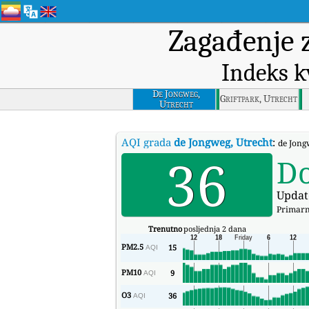
Zagađenje 
Indeks k
De Jongweg,
Griftpark, Utrecht
Utrecht
AQI grada
de Jongweg, Utrecht
:
de Jong
36
D
Updat
Primarn
Trenutno
posljednja 2 dana
PM2.5
15
AQI
PM10
9
AQI
O3
36
AQI