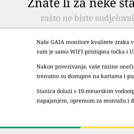
Znate li za neke s
zašto ne biste sudjelova
Naše GAIA monitore kvalitete zraka vr
vam je samo WIFI pristupna točka i 
Nakon povezivanja, vaše razine oneč
trenutno su dostupne na kartama i pu
Stanica dolazi s 10-metarskim vodoo
napajanjem, opremom za montažu i 