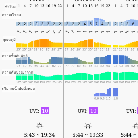
1
4
7
10
13
16
19
22
1
4
7
10
13
16
19
22
1
4
7
10
ชั่วโมง
ความเร็วลม
2
2
2
3
3
3
2
2
3
2
2
4
5
7
4
2
2
2
3
6
อุณหภูมิ
25°
25°
28°
33°
36°
35°
28°
27°
27°
26°
29°
33°
35°
27°
25°
22°
21°
20°
23°
29°
ความชื้นสัมพัทธ์
75
80
69
50
41
47
82
79
77
77
69
53
45
82
82
94
93
93
85
62
ความดันบรรยากาศ
1005
1005
1005
1005
1003
1002
1004
1004
1004
1005
1006
1006
1005
1005
1006
1008
1007
1007
1008
1007
1
ปริมาณน้ำฝนทั้งหมด
0.6
0.6
1.5
1.8
10
10
UVI:
UVI:
UVI:
5:43 ~ 19:34
5:44 ~ 19:33
5:44 ~