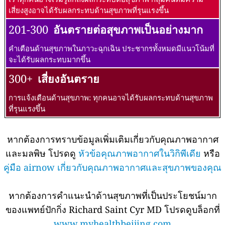
เสี่ยงสูงอาจได้รับผลกระทบด้านสุขภาพที่รุนแรงขึ้น
201-300
อันตรายต่อสุขภาพเป็นอย่างมาก
คำเตือนด้านสุขภาพในภาวะฉุกเฉิน ประชากรทั้งหมดมีแนวโน้มที่
จะได้รับผลกระทบมากขึ้น
300+
เสี่ยงอันตราย
การแจ้งเตือนด้านสุขภาพ: ทุกคนอาจได้รับผลกระทบด้านสุขภาพ
ที่รุนแรงขึ้น
หากต้องการทราบข้อมูลเพิ่มเติมเกี่ยวกับคุณภาพอากาศ
และมลพิษ โปรดดู
หัวข้อคุณภาพอากาศในวิกิพีเดีย
หรือ
คู่มือ airnow เกี่ยวกับคุณภาพอากาศและสุขภาพของคุณ
หากต้องการคำแนะนำด้านสุขภาพที่เป็นประโยชน์มาก
ของแพทย์ปักกิ่ง Richard Saint Cyr MD โปรดดูบล็อกที่
www.myhealthbeijing.com