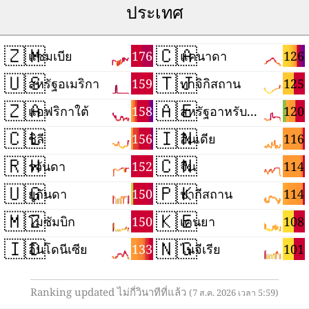
ประเทศ
🇿🇲
🇨🇦
176
126
แซมเบีย
แคนาดา
🇺🇸
🇹🇯
159
125
สหรัฐอเมริกา
ทาจิกิสถาน
🇿🇦
🇦🇪
158
120
แอฟริกาใต้
สหรัฐอาหรับเอมิเรตส์
🇨🇱
🇮🇳
156
116
ชิลี
อินเดีย
🇷🇼
🇨🇳
152
114
รวันดา
จีน
🇺🇬
🇵🇰
150
114
ยูกันดา
ปากีสถาน
🇲🇿
🇰🇪
150
108
โมซัมบิก
เคนยา
🇮🇩
🇳🇬
133
101
อินโดนีเซีย
ไนจีเรีย
Ranking updated ไม่กี่วินาทีที่แล้ว
(7 ส.ค. 2026 เวลา 5:59)