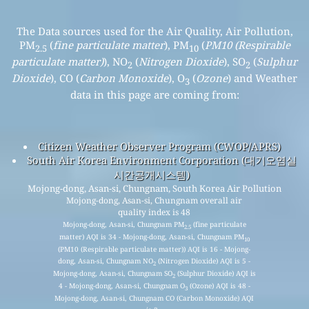
The Data sources used for the Air Quality, Air Pollution,
PM
(
fine particulate matter
), PM
(
PM10 (Respirable
2.5
10
particulate matter)
), NO
(
Nitrogen Dioxide
), SO
(
Sulphur
2
2
Dioxide
), CO (
Carbon Monoxide
), O
(
Ozone
) and Weather
3
data in this page are coming from:
Citizen Weather Observer Program (CWOP/APRS)
South Air Korea Environment Corporation (대기오염실
시간공개시스템)
Mojong-dong, Asan-si, Chungnam, South Korea Air Pollution
Mojong-dong, Asan-si, Chungnam overall air
quality index is 48
Mojong-dong, Asan-si, Chungnam PM
(fine particulate
2.5
matter) AQI is 34 - Mojong-dong, Asan-si, Chungnam PM
10
(PM10 (Respirable particulate matter)) AQI is 16 - Mojong-
dong, Asan-si, Chungnam NO
(Nitrogen Dioxide) AQI is 5 -
2
Mojong-dong, Asan-si, Chungnam SO
(Sulphur Dioxide) AQI is
2
4 - Mojong-dong, Asan-si, Chungnam O
(Ozone) AQI is 48 -
3
Mojong-dong, Asan-si, Chungnam CO (Carbon Monoxide) AQI