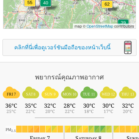
map ©
OpenStreetMap
contributors
คลิกที่นี่เพื่อดูเวอร์ชันมือถือของหน้าเว็บนี้
พยากรณ์คุณภาพอากาศ
FRI 7
SAT 8
SUN 9
MON 10
TUE 11
WED 12
THU 13
36°C
35°C
32°C
28°C
30°C
30°C
32°C
25°C
22°C
20°C
22°C
18°C
17°C
20°C
PM
2.5
Friday 7
Saturday 8
Sund