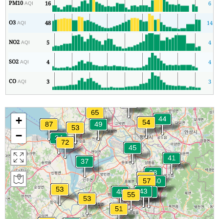
PM10
16
6
AQI
O3
48
14
AQI
NO2
5
4
AQI
SO2
4
4
AQI
CO
3
3
AQI
+
−