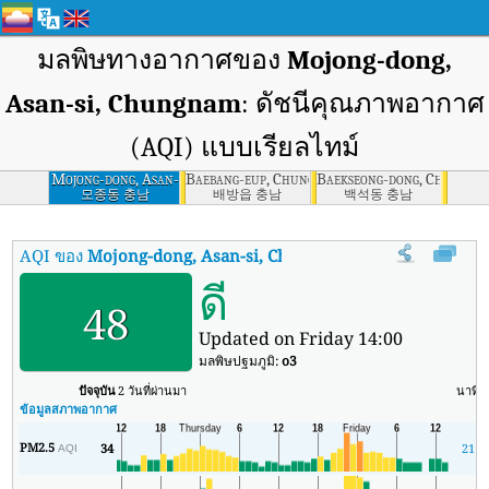
มลพิษทางอากาศของ
Mojong-dong,
Asan-si, Chungnam
: ดัชนีคุณภาพอากาศ
(AQI) แบบเรียลไทม์
Mojong-dong, Asan-
Baebang-eup, Chungnam
Baekseong-dong, Cheonan-
si, Chungnam
모종동 충남
배방읍 충남
백석동 충남
AQI ของ
Mojong-dong, Asan-si, Chungnam
:
ดัชนีคุณภาพอากาศ (
ดี
48
Updated on Friday 14:00
มลพิษปฐมภูมิ:
o3
ปัจจุบัน
2 วันที่ผ่านมา
นาที
ส
ข้อมูลสภาพอากาศ
PM2.5
34
21
AQI