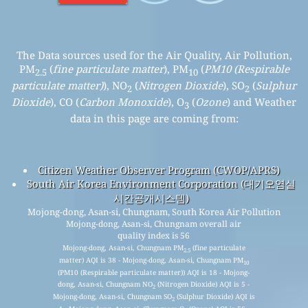
The Data sources used for the Air Quality, Air Pollution,
PM
(
fine particulate matter
), PM
(
PM10 (Respirable
2.5
10
particulate matter)
), NO
(
Nitrogen Dioxide
), SO
(
Sulphur
2
2
Dioxide
), CO (
Carbon Monoxide
), O
(
Ozone
) and Weather
3
data in this page are coming from:
Citizen Weather Observer Program (CWOP/APRS)
South Air Korea Environment Corporation (대기오염실
시간공개시스템)
Mojong-dong, Asan-si, Chungnam, South Korea Air Pollution
Mojong-dong, Asan-si, Chungnam overall air
quality index is 56
Mojong-dong, Asan-si, Chungnam PM
(fine particulate
2.5
matter) AQI is 38 - Mojong-dong, Asan-si, Chungnam PM
10
(PM10 (Respirable particulate matter)) AQI is 18 - Mojong-
dong, Asan-si, Chungnam NO
(Nitrogen Dioxide) AQI is 5 -
2
Mojong-dong, Asan-si, Chungnam SO
(Sulphur Dioxide) AQI is
2