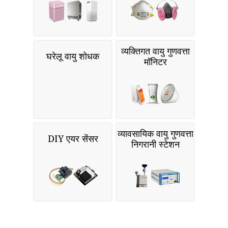
व्यक्तिगत वायु गुणवत्ता
घरेलू वायु शोधक
मॉनिटर
व्यावसायिक वायु गुणवत्ता
DIY एयर सेंसर
निगरानी स्टेशन