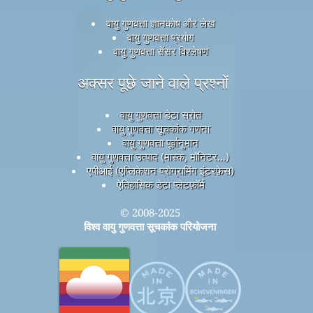
वायु गुणवत्ता ज्ञानकोष और लेख
वायु गुणवत्ता प्रयोग
वायु गुणवत्ता सेंसर विश्लेषण
अक्सर पूछे जाने वाले प्रश्नों
वायु गुणवत्ता डेटा स्रोत
वायु गुणवत्ता सूचकांक गणना
वायु गुणवत्ता पूर्वानुमान
वायु गुणवत्ता उत्पाद (मास्क, मॉनिटर...)
एपीआई (एप्लिकेशन प्रोग्रामिंग इंटरफ़ेस)
ऐतिहासिक डेटा प्लेटफ़ॉर्म
© 2008-2025
विश्व वायु गुणवत्ता सूचकांक परियोजना