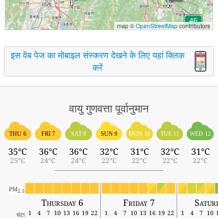
map ©
OpenStreetMap
contributors
इस वेब पेज का मोबाइल संस्करण देखने के लिए यहां क्लिक
करें
वायु गुणवत्ता पूर्वानुमान
THU 6
FRI 7
SAT 8
SUN 9
MON 10
TUE 11
WED 12
35°C
36°C
36°C
32°C
31°C
32°C
31°C
25°C
24°C
24°C
22°C
22°C
22°C
22°C
PM
2.5
Thursday 6
Friday 7
Satur
1
4
7
10
13
16
19
22
1
4
7
10
13
16
19
22
1
4
7
10
घंटा