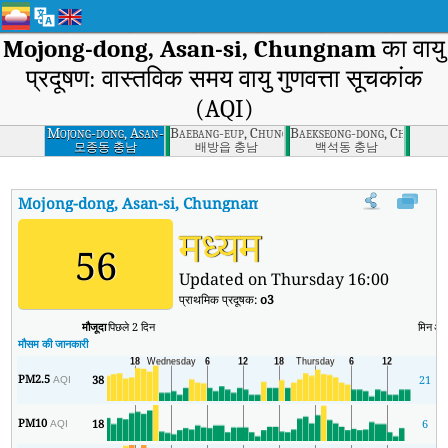
Mojong-dong, Asan-si, Chungnam
का वायु
प्रदूषण: वास्तविक समय वायु गुणवत्ता सूचकांक
(AQI)
Mojong-dong, Asan-
Baebang-eup, Chungnam
Baekseong-dong, Cheonan-
si, Chungnam
모종동 충남
배방읍 충남
백석동 충남
Mojong-dong, Asan-si, Chungnam
का AQI
:
Mojong-dong, Asan-si, C
मध्यम
56
Updated on Thursday 16:00
प्राथमिक प्रदूषक:
o3
मौजूदा
पिछले 2 दिन
मिन
अध
मौसम की जानकारी
PM2.5
38
21
AQI
PM10
18
6
AQI