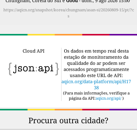
Chungnam, Coreia do Sul é
Good
- dom., 9 ago 2026 15:00
”
https://aqicn.org/snapshot/korea/chungnam/asan-si/20260809-15/pt/?c
s
Cloud API
Os dados em tempo real desta
estação de monitoramento da
qualidade do ar podem ser
acessados programaticamente
usando este URL de API:
aqicn.org/data-platform/api/H17
38
(
Para mais informações, verifique a
página da API:
aqicn.org/api/
)
Procura outra cidade?