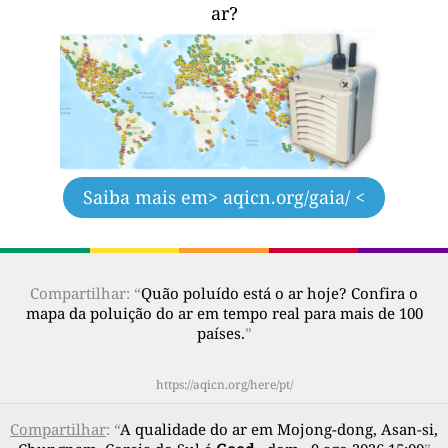
ar?
Saiba mais em
> aqicn.org/gaia/ <
Compartilhar: “
Quão poluído está o ar hoje? Confira o
mapa da poluição do ar em tempo real para mais de 100
países.
”
https://aqicn.org/here/pt/
Compartilhar
: “
A qualidade do ar em Mojong-dong, Asan-si,