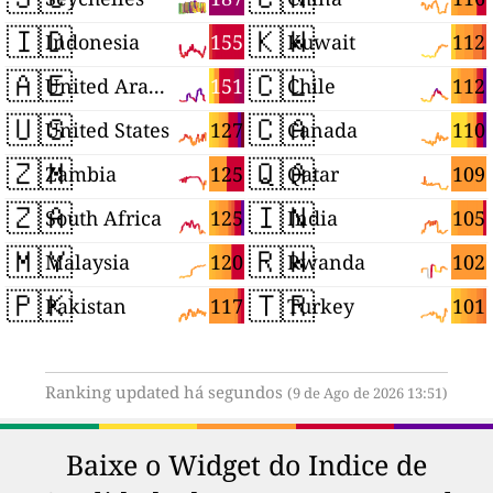
🇮🇩
🇰🇼
155
112
Indonesia
Kuwait
🇦🇪
🇨🇱
151
112
United Arab Emirates
Chile
🇺🇸
🇨🇦
127
110
United States
Canada
🇿🇲
🇶🇦
125
109
Zambia
Qatar
🇿🇦
🇮🇳
125
105
South Africa
India
🇲🇾
🇷🇼
120
102
Malaysia
Rwanda
🇵🇰
🇹🇷
117
101
Pakistan
Turkey
Ranking updated há segundos
(9 de Ago de 2026 13:51)
Baixe o Widget do Indice de