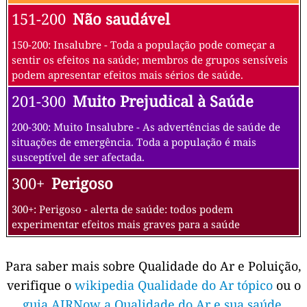
151-200
Não saudável
150-200: Insalubre - Toda a população pode começar a
sentir os efeitos na saúde; membros de grupos sensíveis
podem apresentar efeitos mais sérios de saúde.
201-300
Muito Prejudical à Saúde
200-300: Muito Insalubre - As advertências de saúde de
situações de emergência. Toda a população é mais
susceptível de ser afectada.
300+
Perigoso
300+: Perigoso - alerta de saúde: todos podem
experimentar efeitos mais graves para a saúde
Para saber mais sobre Qualidade do Ar e Poluição,
verifique o
wikipedia Qualidade do Ar tópico
ou o
guia AIRNow a Qualidade do Ar e sua saúde
.