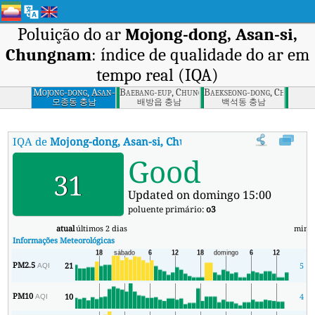
Poluição do ar
Mojong-dong, Asan-si,
Chungnam
: índice de qualidade do ar em
tempo real (IQA)
Mojong-dong, Asan-
Baebang-eup, Chungnam
Baekseong-dong, Cheonan-
si, Chungnam
모종동 충남
배방읍 충남
백석동 충남
IQA de
Mojong-dong, Asan-si, Chungnam
:
Índice de Qualidade 
Good
31
Updated on domingo 15:00
poluente primário:
o3
atual
últimos 2 dias
min
m
Informações Meteorológicas
PM2.5
21
5
AQI
PM10
10
4
AQI