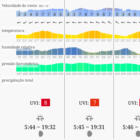
Velocidade do vento 
 (m / s) 
3
3
4
5
7
7
6
5
3
3
7
8
7
6
6
7
5
3
4
6
temperatura
23°
22°
24°
27°
30°
29°
25°
24°
23°
22°
24°
28°
30°
30°
26°
23°
22°
20°
22°
26°
humidade relativa
78
82
79
72
64
71
80
83
86
88
79
62
55
57
64
67
69
80
74
57
pressão barométrica
1007
1008
1009
1009
1008
1008
1009
1010
1010
1009
1011
1010
1009
1009
1009
1009
1010
1009
1010
1009
1
precipitação total
8
7
UVI:
UVI:
UVI:
5:44 ~ 19:32
5:45 ~ 19:31
5:46 ~