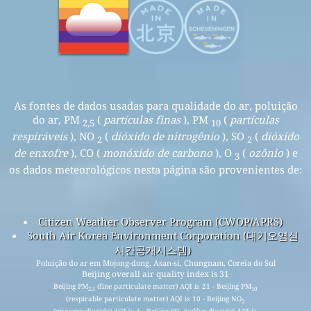
As fontes de dados usadas para qualidade do ar, poluição
do ar, PM
(
partículas finas
), PM
(
partículas
2,5
10
respiráveis
), NO
(
dióxido de nitrogênio
), SO
(
dióxido
2
2
de enxofre
), CO (
monóxido de carbono
), O
(
ozônio
) e
3
os dados meteorológicos nesta página são provenientes de:
Citizen Weather Observer Program (CWOP/APRS)
South Air Korea Environment Corporation (대기오염실
시간공개시스템)
Poluição do ar em Mojong-dong, Asan-si, Chungnam, Coreia do Sul
Beijing overall air quality index is 31
Beijing PM
(fine particulate matter) AQI is 21 - Beijing PM
2.5
10
(respirable particulate matter) AQI is 10 - Beijing NO
2
(nitrogen dioxide) AQI is 4 - Beijing SO
(sulfur dioxide) AQI is