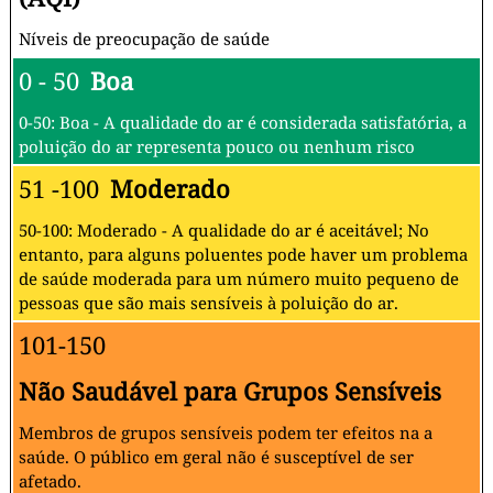
Níveis de preocupação de saúde
0 - 50
Boa
0-50: Boa - A qualidade do ar é considerada satisfatória, a
poluição do ar representa pouco ou nenhum risco
51 -100
Moderado
50-100: Moderado - A qualidade do ar é aceitável; No
entanto, para alguns poluentes pode haver um problema
de saúde moderada para um número muito pequeno de
pessoas que são mais sensíveis à poluição do ar.
101-150
Não Saudável para Grupos Sensíveis
Membros de grupos sensíveis podem ter efeitos na a
saúde. O público em geral não é susceptível de ser
afetado.