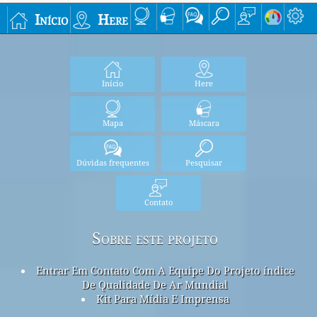
Início
Here
Início
Here
Mapa
Máscara
Dúvidas frequentes
Pesquisar
Contato
Sobre este projeto
Entrar Em Contato Com A Equipe Do Projeto índice
De Qualidade De Ar Mundial
Kit Para Mídia E Imprensa