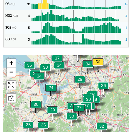
O3
31
16
AQI
NO2
4
4
AQI
SO2
5
4
AQI
CO
3
2
AQI
+
−