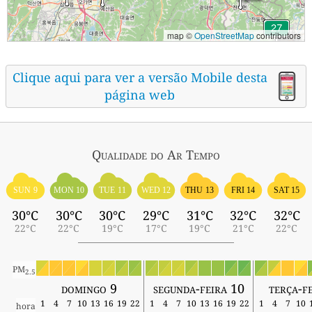
map ©
OpenStreetMap
contributors
Clique aqui para ver a versão Mobile desta
página web
Qualidade do Ar
Tempo
SUN 9
MON 10
TUE 11
WED 12
THU 13
FRI 14
SAT 15
30°C
30°C
30°C
29°C
31°C
32°C
32°C
22°C
22°C
19°C
17°C
19°C
21°C
22°C
PM
2.5
domingo 9
segunda-feira 10
terça-f
1
4
7
10
13
16
19
22
1
4
7
10
13
16
19
22
1
4
7
10
hora