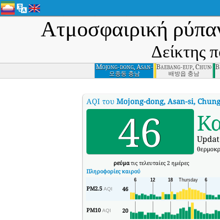
Ατμοσφαιρική ρύπα
Δείκτης π
Mojong-dong, Asan-
Baebang-eup, Chungn
B
si, Chungnam
모종동 충남
배방읍 충남
AQI του
Mojong-dong, Asan-si, Chu
46
Κ
Updat
θερμοκρ
ρεύμα
τις τελευταίες 2 ημέρες
Πληροφορίες καιρού
PM2.5
46
AQI
PM10
20
AQI