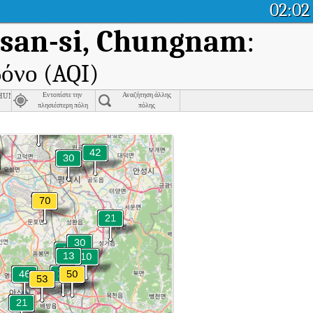
02:02
Asan-si, Chungnam
:
ρόνο (AQI)
Chungnam
Εντοπίστε την
Αναζήτηση άλλης
πλησιέστερη πόλη
πόλης
san-si, Chungnam.