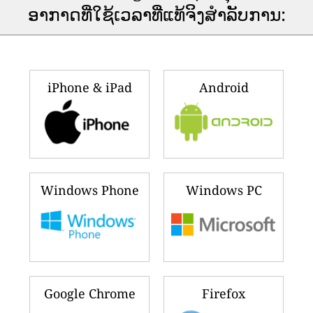
ອາ​ກາດ​ທີ່​ໃຊ້​ເວ​ລາ​ທີ່​ແທ້​ຈິງ​ສໍາ​ລັບ​ການ​:
iPhone & iPad
Android
Windows Phone
Windows PC
Google Chrome
Firefox