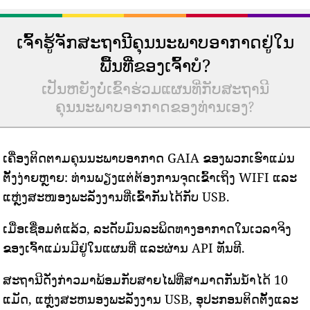
ເຈົ້າຮູ້ຈັກສະຖານີຄຸນນະພາບອາກາດຢູ່ໃນ
ພື້ນທີ່ຂອງເຈົ້າບໍ?
ເປັນຫຍັງບໍ່ເຂົ້າຮ່ວມແຜນທີ່ກັບສະຖານີ
ຄຸນນະພາບອາກາດຂອງທ່ານເອງ?
ເຄື່ອງຕິດຕາມຄຸນນະພາບອາກາດ GAIA ຂອງພວກເຮົາແມ່ນ
ຕັ້ງງ່າຍຫຼາຍ: ທ່ານພຽງແຕ່ຕ້ອງການຈຸດເຂົ້າເຖິງ WIFI ແລະ
ແຫຼ່ງສະໜອງພະລັງງານທີ່ເຂົ້າກັນໄດ້ກັບ USB.
ເມື່ອເຊື່ອມຕໍ່ແລ້ວ, ລະດັບມົນລະພິດທາງອາກາດໃນເວລາຈິງ
ຂອງເຈົ້າແມ່ນມີຢູ່ໃນແຜນທີ່ ແລະຜ່ານ API ທັນທີ.
ສະຖານີດັ່ງກ່າວມາພ້ອມກັບສາຍໄຟທີ່ສາມາດກັນນ້ໍາໄດ້ 10
ແມັດ, ແຫຼ່ງສະຫນອງພະລັງງານ USB, ອຸປະກອນຕິດຕັ້ງແລະ