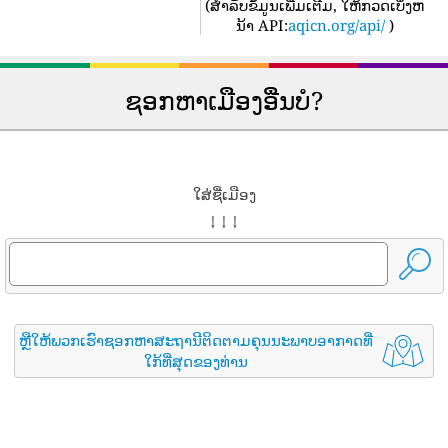
(
ສໍາລັບຂໍ້ມູນເພີ່ມເຕີມ, ໃຫ້ກວດເບິ່ງຫ
ນ້າ API:
aqicn.org/api/
)
ຊອກຫາເມືອງອື່ນບໍ?
ໃສ່ຊື່ເມືອງ
↓ ↓ ↓
ຫຼືໃຫ້ພວກເຮົາຊອກຫາສະຖານີຕິດຕາມຄຸນນະພາບອາກາດທີ່
ໃກ້ທີ່ສຸດຂອງທ່ານ