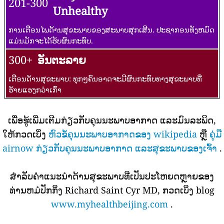
201-300
Unhealthy
ການເຕືອນໄພດ້ານສຸຂະພາບຂອງສະພາບສຸກເສີນ. ປະຊາກອນທັງຫມົດ
ແມ່ນມັກຈະໄດ້ຮັບຜົນກະທົບ.
300+
ອັນຕະລາຍ
ເຕືອນດ້ານສຸຂະພາບ: ທຸກໆຄົນອາດຈະມີຜົນກະທົບທາງສຸຂະພາບທີ່
ຮ້າຍແຮງກວ່າເກົ່າ
ເພື່ອຮູ້ເພີ່ມເຕີມກ່ຽວກັບຄຸນນະພາບອາກາດ ແລະມົນລະພິດ,
ໃຫ້ກວດເບິ່ງ
ຫົວຂໍ້ຄຸນນະພາບອາກາດຂອງ wikipedia
ຫຼື
ຄູ່ມື
airnow ກ່ຽວກັບຄຸນນະພາບອາກາດ ແລະສຸຂະພາບຂອງເຈົ້າ
.
ສໍາລັບຄໍາແນະນໍາດ້ານສຸຂະພາບທີ່ເປັນປະໂຫຍດຫຼາຍຂອງ
ທ່ານຫມໍປັກກິ່ງ Richard Saint Cyr MD, ກວດເບິ່ງ blog
www.myhealthbeijing.com
.