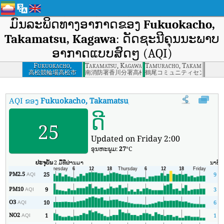
ມົນລະພິດທາງອາກາດຂອງ
Fukuokacho,
Takamatsu, Kagawa
: ດັດຊະນີຄຸນນະພາບ
ອາກາດແບບສົດໆ (AQI)
Fukuokacho,
Takamatsu, Kagawa
Tamuracho, Takamatsu, K
Takamatsu, Kagawa
高松競輪場高松市
南消防署香川分署高松市
鶴尾コミュニティセンター高
AQI ຂອງ
Fukuokacho, Takamatsu, Kagawa
:
ດັດຊະນີຄຸນນະພາບອາກ
ດີ
25
Updated on Friday 2:00
ອຸນ​ຫະ​ພູມ:
27
°C
ປະຈຸບັນ
2 ມື້ທີ່ຜ່ານມາ
ນາທີ
PM2.5
25
9
AQI
PM10
9
3
AQI
O3
10
6
AQI
NO2
1
1
AQI