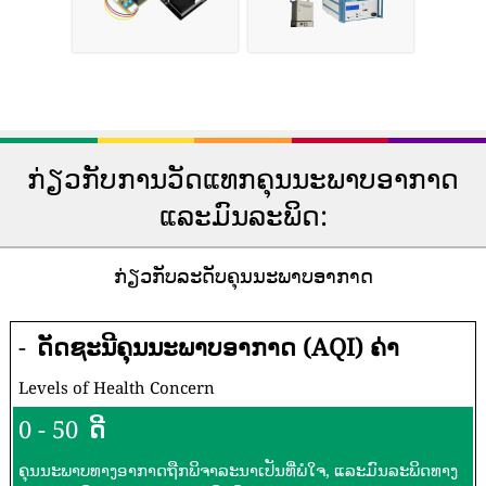
ກ່ຽວກັບການວັດແທກຄຸນນະພາບອາກາດ
ແລະມົນລະພິດ:
ກ່ຽວກັບລະດັບຄຸນນະພາບອາກາດ
-
ດັດຊະນີຄຸນນະພາບອາກາດ (AQI) ຄ່າ
Levels of Health Concern
0 - 50
ດີ
ຄຸນນະພາບທາງອາກາດຖືກພິຈາລະນາເປັນທີ່ພໍໃຈ, ແລະມົນລະພິດທາງ