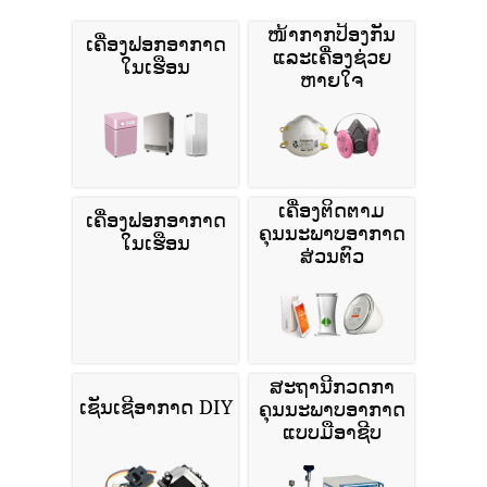
ໜ້າກາກປ້ອງກັນ
ເຄື່ອງຟອກອາກາດ
ແລະເຄື່ອງຊ່ວຍ
ໃນເຮືອນ
ຫາຍໃຈ
ເຄື່ອງຕິດຕາມ
ເຄື່ອງຟອກອາກາດ
ຄຸນນະພາບອາກາດ
ໃນເຮືອນ
ສ່ວນຕົວ
ສະຖານີກວດກາ
ເຊັນເຊີອາກາດ DIY
ຄຸນນະພາບອາກາດ
ແບບມືອາຊີບ