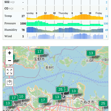
SO2
-
2
AQI
CO
-
2
AQI
Temp
27
24
Pressure
1006
1006
Humidity
78
49
Wind
5
1
+
−