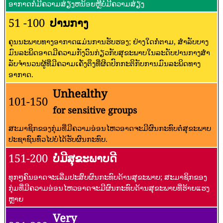
ອາກາດກໍ່ມີຄວາມສ່ຽງຫນ້ອຍຫຼືບໍ່ມີຄວາມສ່ຽງ
51 -100
ປານກາງ
ຄຸນນະພາບທາງອາກາດແມ່ນການຮັບຮອງ; ຢ່າງໃດກໍ່ຕາມ, ສໍາລັບບາງ
ມົນລະພິດອາດມີຄວາມກັງວົນກ່ຽວກັບສຸຂະພາບໃນລະດັບປານກາງສໍາ
ລັບຈໍານວນຜູ້ທີ່ມີຄວາມເຄັ່ງຕຶງທີ່ຜິດປົກກະຕິກັບການມົນລະພິດທາງ
ອາກາດ.
Unhealthy
101-150
for sensitive groups
ສະມາຊິກຂອງກຸ່ມທີ່ມີຄວາມອ່ອນໄຫວອາດຈະມີຜົນກະທົບຕໍ່ສຸຂະພາບ
ປະຊາຊົນທົ່ວໄປບໍ່ໄດ້ຮັບຜົນກະທົບ.
151-200
ບໍ່ມີສຸຂະພາບດີ
ທຸກໆຄົນອາດຈະເລີ່ມປະສົບຜົນກະທົບດ້ານສຸຂະພາບ; ສະມາຊິກຂອງ
ກຸ່ມທີ່ມີຄວາມອ່ອນໄຫວອາດຈະມີຜົນກະທົບດ້ານສຸຂະພາບທີ່ຮ້າຍແຮງ
ຫຼາຍ
Very