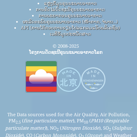
ແຫຼ່ງຂໍ້ມູນຄຸນນະພາບອາກາດ
ການຄິດໄລ່ດັດຊະນີຄຸນນະພາບອາກາດ
ການພະຍາກອນຄຸນນະພາບອາກາດ
ຜະລິດຕະພັນຄຸນນະພາບອາກາດ (ໜ້າກາກ, ຈໍພາບ…)
API (ການໂຕ້ຕອບການຂຽນໂປລແກລມແອັບພລິເຄຊັນ)
ເວທີຂໍ້ມູນປະຫວັດສາດ
© 2008-2025
ໂຄງການດັດຊະນີຄຸນນະພາບອາກາດໂລກ
The Data sources used for the Air Quality, Air Pollution,
PM
(
fine particulate matter
), PM
(
PM10 (Respirable
2.5
10
particulate matter)
), NO
(
Nitrogen Dioxide
), SO
(
Sulphur
2
2
Dioxide
), CO (
Carbon Monoxide
), O
(
Ozone
) and Weather
3