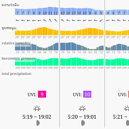
ຄວາມໄວລົມ
7
7
7
8
9
10
11
11
10
10
10
10
10
9
6
5
4
6
7
7
ອຸນຫະພູມ.
28°
28°
28°
29°
30°
31°
29°
28°
28°
28°
28°
28°
29°
30°
30°
29°
28°
28°
27°
28°
relative humidity
78
78
77
75
69
66
71
78
79
79
79
74
69
64
65
72
68
73
76
74
barometric pressure
1006
1006
1007
1007
1005
1004
1006
1006
1006
1006
1007
1006
1005
1004
1004
1005
1005
1005
1006
1006
1
total precipitation
9
10
UVI:
UVI:
UVI:
5:19 ~ 19:02
5:20 ~ 19:01
5:21 ~