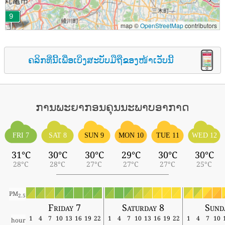
map ©
OpenStreetMap
contributors
ຄລິກທີ່ນີ້ເພື່ອເບິ່ງສະບັບມືຖືຂອງໜ້າເວັບນີ້
ການພະຍາກອນຄຸນນະພາບອາກາດ
FRI 7
SAT 8
SUN 9
MON 10
TUE 11
WED 12
31°C
30°C
30°C
29°C
30°C
30°C
28°C
28°C
27°C
27°C
27°C
25°C
PM
2.5
Friday 7
Saturday 8
Sund
1
4
7
10
13
16
19
22
1
4
7
10
13
16
19
22
1
4
7
10
hour