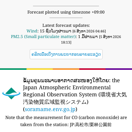
Forecast plotted using timezone +09:00
Latest forecast updates:
Wind
: 15 ຊົ່ວໂມງຜ່ານມາ
[6 ສິງຫາ 2026 04:46]
PM2.5 (Small particulate matter)
: 1 ມື້ຜ່ານມາ
[5 ສິງຫາ 2026
18:13]
ຄລິກເພື່ອເບິ່ງການພະຍາກອນລາຍລະອຽດ
ຂໍ້ມູນຄຸນນະພາບອາກາດສະໜອງໃຫ້ໂດຍ:
the
Japan Atmospheric Environmental
Regional Observation System (環境省大気
汚染物質広域監視システム)
(
soramame.env.go.jp
)
Note that the measurement for CO (carbon monoxide) are
taken from the station:
JP:高松市/栗林公園前