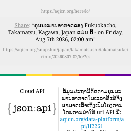
https://aqicn.org/here/lo/
Share
: “
ຄຸນນະພາບອາກາດຂອງ Fukuokacho,
Takamatsu, Kagawa, Japan ແມ່ນ
ດີ
- on Friday,
Aug 7th 2026, 02:00 am
”
https://aqicn.org/snapshot/japan/takamatsushi/takamatsukei
rinjo/20260807-02/lo/?cs
Cloud API
ຂໍ້​ມູນ​ສະ​ຖາ​ນີ​ຕິດ​ຕາມ​ຄຸນ​ນະ​
ພາບ​ອາ​ກາດ​ໃນ​ເວ​ລາ​ທີ່​ແທ້​ຈິງ​
ສາ​ມາດ​ເຂົ້າ​ເຖິງ​ເປັນ​ໂຄງ​ການ​
ໂດຍ​ການ​ນໍາ​ໃຊ້ url API ນີ້​:
aqicn.org/data-platform/a
pi/H2261