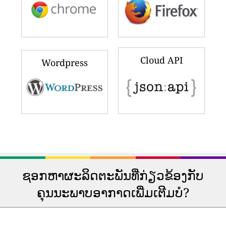
Cloud API
Wordpress
ຊອກຫາຜະລິດຕະພັນທີ່ກ່ຽວຂ້ອງກັບ
ຄຸນນະພາບອາກາດເພີ່ມເຕີມບໍ?