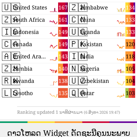
🇺🇸
🇿🇼
167
134
United States
Zimbabwe
🇿🇦
🇨🇳
161
133
South Africa
China
🇮🇩
🇺🇬
149
133
Indonesia
Uganda
🇨🇦
🇵🇰
149
120
Canada
Pakistan
🇦🇪
🇮🇳
143
118
United Arab Emirates
India
🇿🇲
🇳🇬
140
105
Zambia
Nigeria
🇷🇼
🇺🇿
138
104
Rwanda
Uzbekistan
🇱🇸
🇶🇦
135
103
Lesotho
Qatar
Ranking updated 1 ນາທີຜ່ານມາ
(6 ສິງຫາ 2026 19:47)
ດາວ​ໂຫລດ Widget ດັດ​ຊະ​ນີ​ຄຸນ​ນະ​ພາບ​