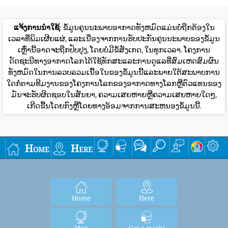
ແຈ້ງການນໍາໃຊ້
: ຂໍ້ມູນຄຸນນະພາບອາກາດທັງຫມົດແມ່ນບໍ່ຖືກຕ້ອງໃນ
ເວລາທີ່ພິມເຜີຍແຜ່, ແລະເນື່ອງຈາກການຮັບປະກັນຄຸນນະພາບຂອງຂໍ້ມູນ
ເຫຼົ່ານີ້ອາດຈະຖືກປັບປຸງ, ໂດຍບໍ່ມີຂໍ້ສັງເກດ, ໃນທຸກເວລາ. ໂຄງການ
ດັດຊະນີທາງອາກາດໂລກໄດ້ໃຊ້ທັກສະແລະການດູແລທີ່ສົມເຫດສົມຜົນ
ທັງຫມົດໃນການລວບລວມເນື້ອໃນຂອງຂໍ້ມູນນີ້ແລະພາຍໃຕ້ສະພາບການ
ໃດກໍ່ຕາມທີມງານຂອງໂຄງການໂລກຂອງອາກາດທາງໂລກຫຼືຕົວແທນຂອງ
ມັນຈະຮັບຜິດຊອບໃນສັນຍາ, ຄວາມເສຍຫາຍຫຼືຄວາມເສຍຫາຍໃດໆ,
ເກີດຂື້ນໂດຍກົງຫຼືໂດຍທາງອ້ອມຈາກການສະຫນອງຂໍ້ມູນນີ້.
Home
Here
Home
Here
Map
Get a mask!