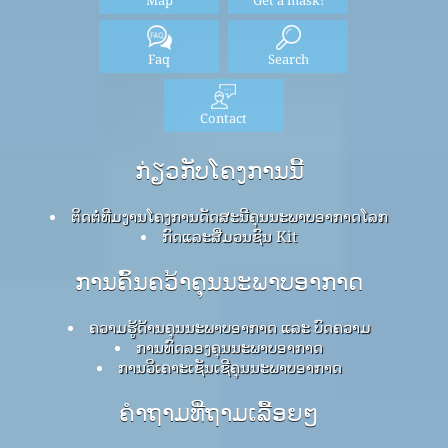
Faq
Search
Contact
ກ່ຽວກັບໂຄງການນີ້
ຕິດຕໍ່ທີມງານໂຄງການດັດສະນີຄຸນນະພາບອາກາດໂລກ
ກົດ​ແລະ​ສື່​ມວນ​ຊົນ Kit
ການຄົ້ນຄວ້າຄຸນນະພາບອາກາດ
ຄວາມຮູ້ດ້ານຄຸນນະພາບອາກາດ ແລະ ບົດຄວາມ
ການທົດລອງຄຸນນະພາບອາກາດ
ການວິເຄາະເຊັນເຊີຄຸນນະພາບອາກາດ
ຄໍາຖາມທີ່ຖາມເລື້ອຍໆ