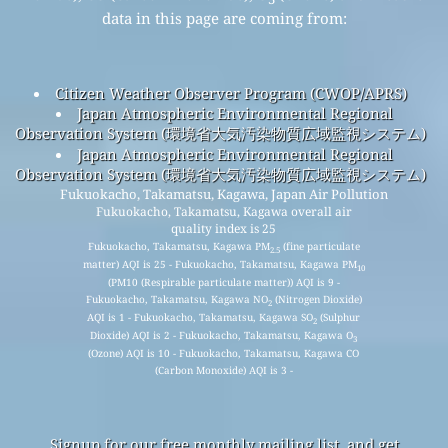
data in this page are coming from:
Citizen Weather Observer Program (CWOP/APRS)
Japan Atmospheric Environmental Regional
Observation System (環境省大気汚染物質広域監視システム)
Japan Atmospheric Environmental Regional
Observation System (環境省大気汚染物質広域監視システム)
Fukuokacho, Takamatsu, Kagawa, Japan Air Pollution
Fukuokacho, Takamatsu, Kagawa overall air
quality index is 25
Fukuokacho, Takamatsu, Kagawa PM
(fine particulate
2.5
matter) AQI is 25 - Fukuokacho, Takamatsu, Kagawa PM
10
(PM10 (Respirable particulate matter)) AQI is 9 -
Fukuokacho, Takamatsu, Kagawa NO
(Nitrogen Dioxide)
2
AQI is 1 - Fukuokacho, Takamatsu, Kagawa SO
(Sulphur
2
Dioxide) AQI is 2 - Fukuokacho, Takamatsu, Kagawa O
3
(Ozone) AQI is 10 - Fukuokacho, Takamatsu, Kagawa CO
(Carbon Monoxide) AQI is 3 -
Signup for our free monthly mailing list, and get