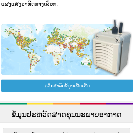
ແຜງແສງອາທິດທາງເລືອກ.
ຄລິກສຳລັບຂໍ້ມູນເພີ່ມເຕີມ
ຂໍ້ມູນປະຫວັດສາດຄຸນນະພາບອາກາດ