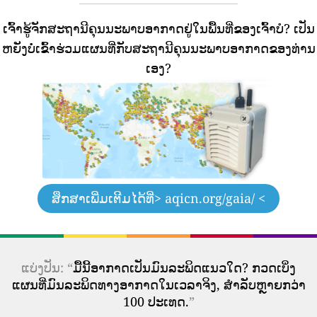
ເຈົ້າຮູ້ຈັກສະຖານີຄຸນນະພາບອາກາດຢູ່ໃນພື້ນທີ່ຂອງເຈົ້າບໍ?
ເປັນ
ຫຍັງບໍ່ເຂົ້າຮ່ວມແຜນທີ່ກັບສະຖານີຄຸນນະພາບອາກາດຂອງທ່ານ
ເອງ?
ສຶກສາເພີ່ມເຕີມໄດ້ທີ່
> aqicn.org/gaia/ <
ແບ່ງປັນ: “
ມື້ນີ້ອາກາດເປັນມົນລະພິດແນວໃດ? ກວດເບິ່ງ
ແຜນທີ່ມົນລະພິດທາງອາກາດໃນເວລາຈິງ, ສໍາລັບຫຼາຍກວ່າ
100 ປະເທດ.
”