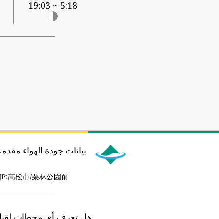
2
5:18 ~ 19:03
بيانات جودة الهواء مقدم
JP:高松市/栗林公園前
هل تعرف أي محطات لقياس