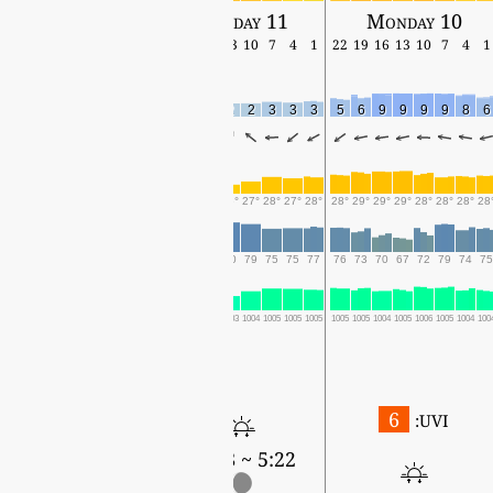
Wednesday 12
Tuesday 11
Monday 10
19
16
13
10
7
4
1
22
19
16
13
10
7
4
1
22
19
16
13
10
7
4
1
5
3
5
4
3
3
3
3
5
4
2
2
3
3
3
5
6
9
9
9
9
8
6
29°
29°
28°
26°
26°
25°
26°
27°
29°
29°
26°
27°
28°
27°
28°
28°
29°
29°
29°
28°
28°
28°
28
63
60
58
64
61
71
68
65
65
72
80
79
75
75
77
76
73
70
67
72
79
74
75
1000
999
999
1002
1003
1003
1003
1004
1004
1002
1003
1004
1005
1005
1005
1005
1005
1004
1005
1006
1005
1004
100
0.1
6
UVI:
5:23 ~ 18:57
5:22 ~ 18:58