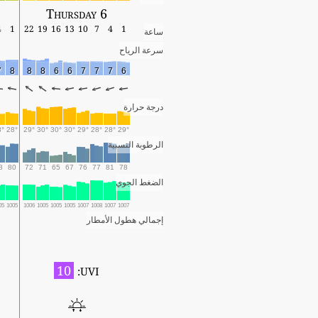
Thursday 6
4
1
22
19
16
13
10
7
4
1
ساعة
سرعة الرياح
7
8
8
8
6
6
7
7
7
6
درجة حرارة
8°
28°
29°
30°
30°
30°
29°
28°
28°
29°
الرطوبة النسبية
8
80
72
71
65
67
76
77
81
78
الضغط الجوي
05
1005
1006
1005
1005
1005
1007
1008
1007
1007
إجمالي هطول الأمطار
10
UVI: