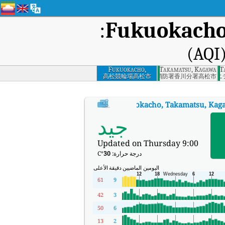
:
Fukuokacho
Fukuokacho,
Takamatsu, Kagawa
Tamuracho, T
Takamatsu, Kagawa
高松競輪場高松市
南消防署香川分署高松市
鶴尾コミュニ
:
.
Fukuokacho, Takamatsu, Kag
مؤشر جودة الهواء في الوقت الفعلي (AQI) في Fukuokacho, Takamatsu, Kagawa.
جيد
Updated on Thursday 9:00
درجة حرارة:
30
°C
اليومين الماضيين
دقيقة
الأعلى
61
9
42
3
50
6
13
2