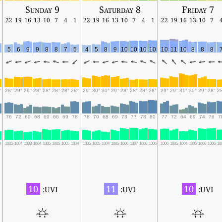
Sunday 9
Saturday 8
Friday 7
22
19
16
13
10
7
4
1
22
19
16
13
10
7
4
1
22
19
16
13
10
7
5
6
9
9
8
8
7
5
4
5
8
9
10
10
10
10
10
11
10
8
8
8
°
28°
29°
29°
28°
28°
28°
28°
28°
29°
30°
30°
29°
28°
28°
28°
28°
29°
29°
31°
30°
29°
28°
2
76
72
69
68
69
66
69
78
78
70
68
69
73
77
78
80
77
72
64
69
74
76
7
4
1005
1004
1003
1004
1005
1005
1005
1004
1005
1005
1004
1005
1006
1007
1006
1006
1006
1005
1004
1005
1006
1006
10
10
11
10
UVI:
UVI:
UVI: