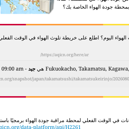
محطة جودة الهواء الخاصة بك؟
لهواء اليوم؟ اطلع على خريطة تلوث الهواء في الوقت الفعلي لأكثر م
https://aqicn.org/here/ar/
جيد
- on Thursday, Aug 6th 2026, 09:00 am
icn.org/snapshot/japan/takamatsushi/takamatsukeirinjo/2026080
الوقت الفعلي لمحطة مراقبة جودة الهواء برمجيًا باستخدام عنوان URL لواجهة برمجة
qicn.org/data-platform/api/H2261