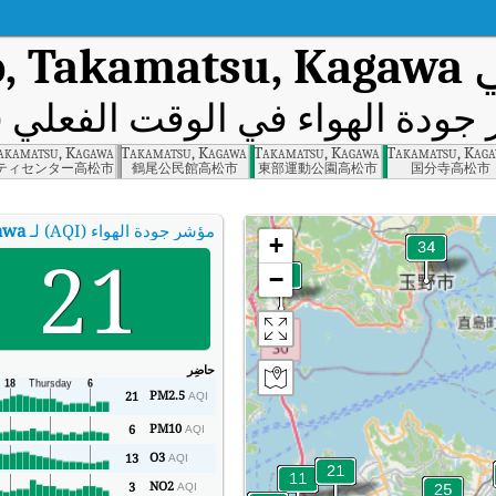
ي
, Takamatsu, Kagawa
ودة الهواء في الوقت الفعلي (AQI)
akamatsu, Kagawa
Tamuracho, Takamatsu, Kagawa
Takamatsucho, Takamatsu, Kagawa
Kokubunjicho Nii, Takamatsu, Kag
ティセンター高松市
鶴尾公民館高松市
東部運動公園高松市
国分寺高松市
مؤشر جودة الهواء (AQI) لـ
awa
+
21
−
حاضِر
PM2.5
21
AQI
PM10
6
AQI
O3
13
AQI
NO2
3
AQI