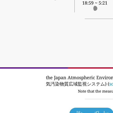
5:21 ~ 18:59
the Japan Atmospheric Envir
気汚染物質広域監視システム) (
s
Note that the meas
تعلم اكثر من خلال