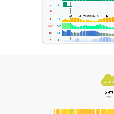
3
2
6
2
33
24
1012
1007
100
49
6
1
WED 
29°
25°C