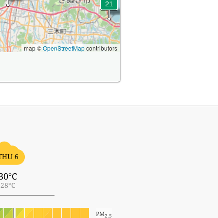
map ©
OpenStreetMap
contributors
THU 6
30°C
28°C
PM
2.5