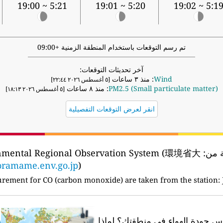
5:21 ~ 19:00
5:20 ~ 19:01
5:19 ~ 19:0
تم رسم التوقعات باستخدام المنطقة الزمنية +09:00
آخر تحديثات التوقعات:
Wind
: منذ ٣ ساعات
[٥ أغسطس ٢٠٢٦ ٢٢:٤٤]
PM2.5 (Small particulate matter)
: منذ ٨ ساعات
[٥ أغسطس ٢٠٢٦ ١٨:١٣]
انقر لعرض التوقعات التفصيلية
ة من:
onmental Regional Observation System (環境省大
oramame.env.go.jp
)
urement for CO (carbon monoxide) are taken from the station:
 جودة الهواء في منطقتك؟
لماذا