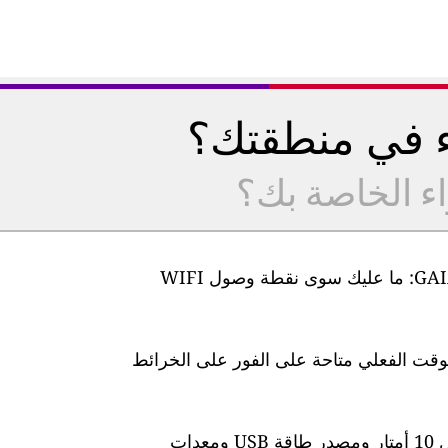
ء في منطقتك؟
اء الخاصة بك؟
من السهل جدًا إعداد أجهزة مراقبة جودة الهواء GAIA: ما عليك سوى نقطة وصول WIFI
لوقت الفعلي متاحة على الفور على الخرائط
تأتي المحطة مزودة بكابل طاقة مقاوم للماء بطول 10 أمتار ومصدر طاقة USB ومعدات