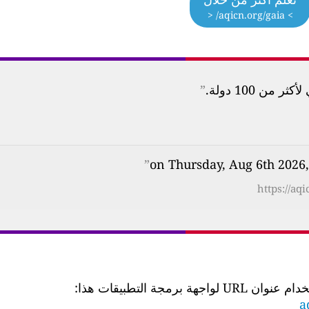
> aqicn.org/gaia/ <
ن 100 دولة.
”
”
https://aq
 التطبيقات هذا:
a