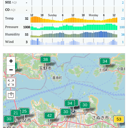
SO2
-
2
AQI
CO
-
2
AQI
Temp
32
23
Pressure
1008
1005
Humidity
55
38
Wind
3
1
+
−