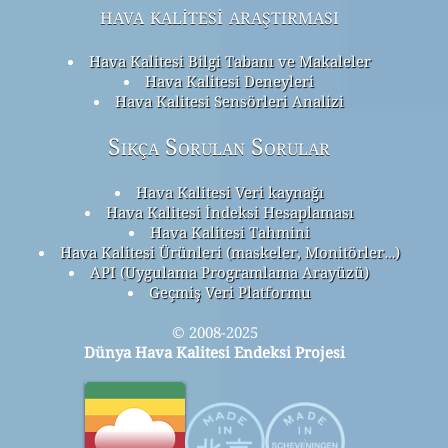
hava kalitesi araştırması
Hava Kalitesi Bilgi Tabanı ve Makaleler
Hava Kalitesi Deneyleri
Hava Kalitesi Sensörleri Analizi
Sıkça Sorulan Sorular
Hava Kalitesi Veri kaynağı
Hava Kalitesi İndeksi Hesaplaması
Hava Kalitesi Tahmini
Hava Kalitesi Ürünleri (maskeler, Monitörler…)
API (Uygulama Programlama Arayüzü)
Geçmiş Veri Platformu
© 2008-2025
Dünya Hava Kalitesi Endeksi Projesi