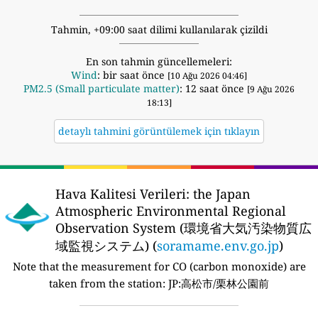
Tahmin, +09:00 saat dilimi kullanılarak çizildi
En son tahmin güncellemeleri:
Wind
: bir saat önce
[10 Ağu 2026 04:46]
PM2.5 (Small particulate matter)
: 12 saat önce
[9 Ağu 2026
18:13]
detaylı tahmini görüntülemek için tıklayın
Hava Kalitesi Verileri:
the Japan
Atmospheric Environmental Regional
Observation System (環境省大気汚染物質広
域監視システム) (
soramame.env.go.jp
)
Note that the measurement for CO (carbon monoxide) are
taken from the station:
JP:高松市/栗林公園前