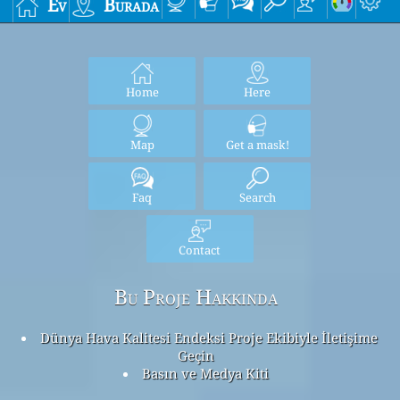
Ev
Burada
Home
Here
Map
Get a mask!
Faq
Search
Contact
Bu Proje Hakkında
Dünya Hava Kalitesi Endeksi Proje Ekibiyle İletişime
Geçin
Basın ve Medya Kiti