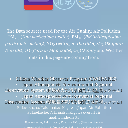
The Data sources used for the Air Quality, Air Pollution,
PM
(
fine particulate matter
), PM
(
PM10 (Respirable
2.5
10
particulate matter)
), NO
(
Nitrogen Dioxide
), SO
(
Sulphur
2
2
Dioxide
), CO (
Carbon Monoxide
), O
(
Ozone
) and Weather
3
data in this page are coming from:
Citizen Weather Observer Program (CWOP/APRS)
Japan Atmospheric Environmental Regional
Observation System (環境省大気汚染物質広域監視システム)
Japan Atmospheric Environmental Regional
Observation System (環境省大気汚染物質広域監視システム)
Fukuokacho, Takamatsu, Kagawa, Japan Air Pollution
Fukuokacho, Takamatsu, Kagawa overall air
quality index is 34
Fukuokacho, Takamatsu, Kagawa PM
(fine particulate
2.5
matter) AQI is 34 - Fukuokacho, Takamatsu, Kagawa PM