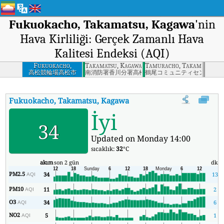
Fukuokacho, Takamatsu, Kagawa
'nin
Hava Kirliliği: Gerçek Zamanlı Hava
Kalitesi Endeksi (AQI)
Fukuokacho,
Takamatsu, Kagawa
Tamuracho, Takamatsu, K
Takamatsu, Kagawa
高松競輪場高松市
南消防署香川分署高松市
鶴尾コミュニティセンター高
Fukuokacho, Takamatsu, Kagawa
'nin AQI'si
:
Fukuokacho, Takam
İyi
34
Updated on Monday 14:00
sıcaklık:
32
°C
akım
son 2 gün
dk.
PM2.5
34
13
AQI
PM10
11
2
AQI
O3
34
6
AQI
NO2
5
1
AQI