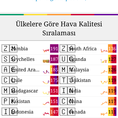
Ülkelere Göre Hava Kalitesi
Sıralaması
🇿🇲
🇿🇦
191
136
Zambia
South Africa
🇸🇨
🇺🇬
187
127
Seychelles
Uganda
🇦🇪
🇲🇾
185
126
United Arab Emirates
Malaysia
🇨🇱
🇹🇯
175
119
Chile
Tajikistan
🇲🇬
🇮🇳
151
119
Madagascar
India
🇵🇰
🇨🇳
151
117
Pakistan
China
🇮🇩
🇨🇦
147
111
Indonesia
Canada