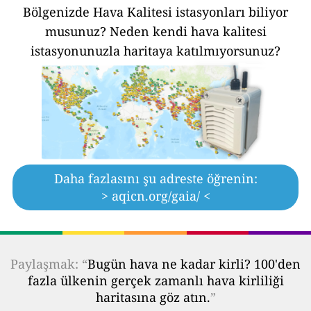
Bölgenizde Hava Kalitesi istasyonları biliyor
musunuz?
Neden kendi hava kalitesi
istasyonunuzla haritaya katılmıyorsunuz?
Daha fazlasını şu adreste öğrenin:
> aqicn.org/gaia/ <
Paylaşmak: “
Bugün hava ne kadar kirli? 100'den
fazla ülkenin gerçek zamanlı hava kirliliği
haritasına göz atın.
”