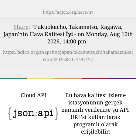
https://aqicn.org/here/tr/
Share
: “
Fukuokacho, Takamatsu, Kagawa,
Japan'nin Hava Kalitesi
İyi
- on Monday, Aug 10th
2026, 14:00 pm
”
https://aqicn.org/snapshot/japan/takamatsushi/takamatsukei
rinjo/20260810-14/tr/?cs
Cloud API
Bu hava kalitesi izleme
istasyonunun gerçek
zamanlı verilerine şu API
URL'si kullanılarak
programlı olarak
erişilebilir: