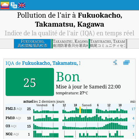
Pollution de l'air à
Fukuokacho,
Takamatsu, Kagawa
Indice de la qualité de l'air (IQA) en temps réel
Fukuokacho,
Takamatsu, Kagawa
Tamuracho, Takamatsu, K
Takamatsu, Kagawa
高松競輪場高松市
南消防署香川分署高松市
鶴尾コミュニティセンター高
IQA de
Fukuokacho, Takamatsu, Kagawa
:
Indice de la qualité d
Bon
25
Mise à jour le Samedi 22:00
température:
27
°C
actuel
les 2 derniers jours
min
PM2.5
25
17
AQI
PM10
10
4
AQI
O3
15
7
AQI
NO2
1
1
AQI