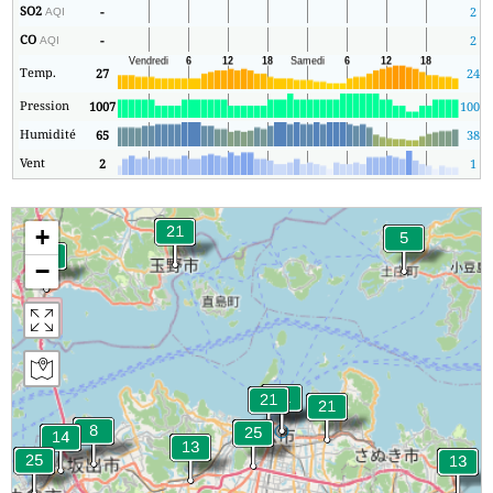
SO2
-
2
AQI
CO
-
2
AQI
Temp.
27
24
Pression
1007
1005
Humidité
65
38
Vent
2
1
+
−