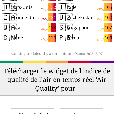
🇺🇸
🇮🇳
132
105
États-Unis
Inde
🇿🇦
🇺🇿
131
102
Afrique du Sud
Ouzbékistan
🇶🇦
🇸🇬
128
102
Qatar
Singapour
🇨🇳
🇵🇪
120
100
Chine
Pérou
Ranking updated il y a une minute
(8 août 2026 15:07)
Télécharger le widget de l'indice de
qualité de l'air en temps réel 'Air
Quality' pour :