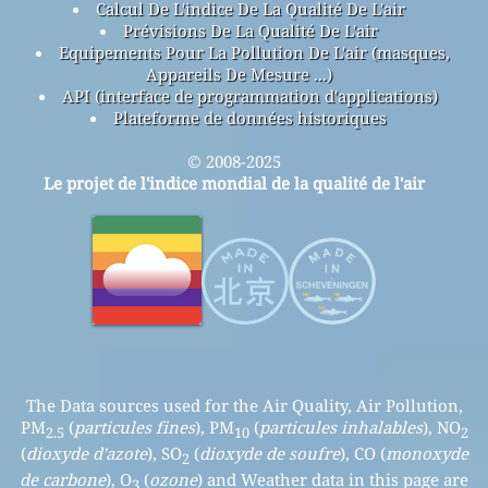
Calcul De L'indice De La Qualité De L'air
Prévisions De La Qualité De L'air
Equipements Pour La Pollution De L'air (masques,
Appareils De Mesure ...)
API (interface de programmation d'applications)
Plateforme de données historiques
© 2008-2025
Le projet de l'indice mondial de la qualité de l'air
The Data sources used for the Air Quality, Air Pollution,
PM
(
particules fines
), PM
(
particules inhalables
), NO
2.5
10
2
(
dioxyde d'azote
), SO
(
dioxyde de soufre
), CO (
monoxyde
2
de carbone
), O
(
ozone
) and Weather data in this page are
3