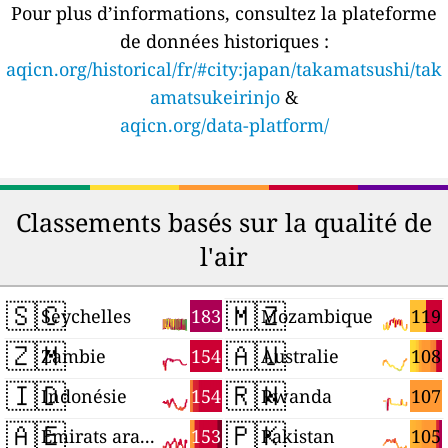
Pour plus d’informations, consultez la plateforme
de données historiques :
aqicn.org/historical/fr/#city:japan/takamatsushi/tak
amatsukeirinjo
&
aqicn.org/data-platform/
Classements basés sur la qualité de
l'air
🇸🇨
🇲🇿
183
119
Seychelles
Mozambique
🇿🇲
🇦🇺
154
108
Zambie
Australie
🇮🇩
🇷🇼
154
107
Indonésie
Rwanda
🇦🇪
🇵🇰
153
105
Émirats arabes unis
Pakistan