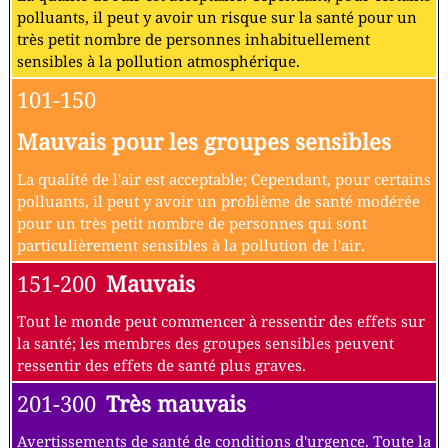
polluants, il peut y avoir un risque sur la santé pour un
très petit nombre de personnes inhabituellement
sensibles à la pollution atmosphérique.
101-150
Mauvais pour les groupes sensibles
La qualité de l'air est acceptable; Cependant, pour certains
polluants, il peut y avoir un problème de santé modérée
pour un très petit nombre de personnes qui sont
particulièrement sensibles à la pollution de l'air.
151-200
Mauvais
Tout le monde peut commencer à ressentir des effets sur
la santé; les membres des groupes sensibles peuvent
ressentir des effets de santé plus graves.
201-300
Très mauvais
Avertissements de santé de conditions d'urgence. Toute la