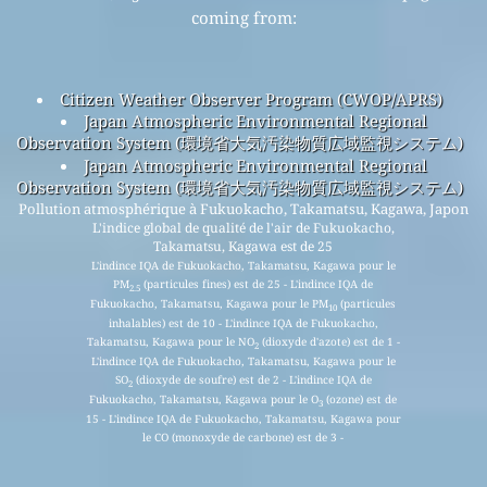
coming from:
Citizen Weather Observer Program (CWOP/APRS)
Japan Atmospheric Environmental Regional
Observation System (環境省大気汚染物質広域監視システム)
Japan Atmospheric Environmental Regional
Observation System (環境省大気汚染物質広域監視システム)
Pollution atmosphérique à Fukuokacho, Takamatsu, Kagawa, Japon
L'indice global de qualité de l'air de Fukuokacho,
Takamatsu, Kagawa est de 25
L'indince IQA de Fukuokacho, Takamatsu, Kagawa pour le
PM
(particules fines) est de 25 - L'indince IQA de
2.5
Fukuokacho, Takamatsu, Kagawa pour le PM
(particules
10
inhalables) est de 10 - L'indince IQA de Fukuokacho,
Takamatsu, Kagawa pour le NO
(dioxyde d'azote) est de 1 -
2
L'indince IQA de Fukuokacho, Takamatsu, Kagawa pour le
SO
(dioxyde de soufre) est de 2 - L'indince IQA de
2
Fukuokacho, Takamatsu, Kagawa pour le O
(ozone) est de
3
15 - L'indince IQA de Fukuokacho, Takamatsu, Kagawa pour
le CO (monoxyde de carbone) est de 3 -