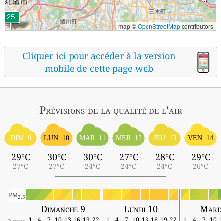
map ©
OpenStreetMap
contributors
Cliquer ici pour accéder à la version
mobile de cette page web
Prévisions
de la qualité de l'air
DIM. 9
LUN. 10
MAR. 11
MER. 12
JEU. 13
VEN. 14
29°C
30°C
30°C
27°C
28°C
29°C
27°C
27°C
24°C
24°C
24°C
26°C
PM
2.5
Dimanche 9
Lundi 10
Mard
1
4
7
10
13
16
19
22
1
4
7
10
13
16
19
22
1
4
7
10