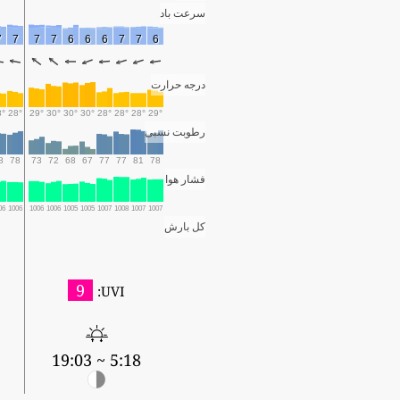
سرعت باد
7
7
7
7
6
6
6
7
7
6
درجه حرارت
8°
28°
29°
30°
30°
30°
28°
28°
28°
29°
رطوبت نسبی
8
78
73
72
68
67
77
77
81
78
فشار هوا
06
1006
1006
1006
1005
1005
1007
1008
1007
1007
کل بارش
9
UVI:
2
5:18 ~ 19:03