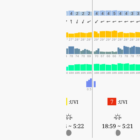
5
1
2
5
1
3
3
3
4
1
3
4
2
2
2
4
4
4
5
4
4
3
3
29°
30°
27°
25°
27°
26°
27°
28°
30°
30°
28°
27°
28°
28°
28°
29°
29°
29°
29°
28°
28°
28°
28
65
64
65
78
62
71
68
67
65
73
74
78
74
70
69
70
67
66
66
73
78
78
77
999
998
998
1000
1002
1002
1002
1003
1003
1002
1002
1004
1005
1005
1005
1006
1005
1005
1005
1006
1006
1005
100
0.5
3
7
UVI:
UVI:
5:23 ~ 18:57
5:22 ~ 18:58
5:21 ~ 18:59