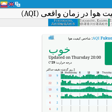
هوا در زمان واقعی (AQI)
Fukuokacho,
Takamatsu, Kagawa
Tamuracho, T
Takamatsu, Kagawa
高松競輪場高松市
南消防署香川分署高松市
鶴尾コミュニ
:
AQI
Fukuo
شاخص کیفیت هوای بی‌درنگ Fukuokacho, Takamatsu, Kagawa (AQI).
خوب
Updated on Thursday 20:00
درجه حرارت:
29
°C
2 روز گذشته
دقیقه
حداکثر
50
9
22
3
50
6
9
1
6
2
6
2