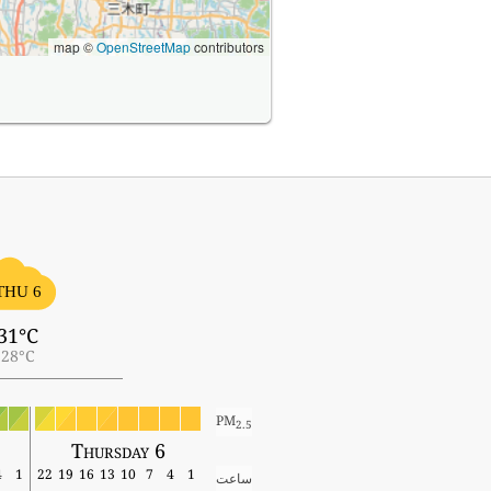
map ©
OpenStreetMap
contributors
THU 6
31°C
28°C
PM
2.5
Thursday 6
4
1
22
19
16
13
10
7
4
1
ساعت