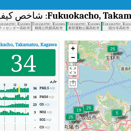
Fukuokacho, Takam
: شاخص کیفیت 
akamatsu, Kagawa
Tamuracho, Takamatsu, Kagawa
Takamatsucho, Takamatsu, Kagawa
Kokubunjicho Nii, Takamatsu, Kag
ティセンター高松市
鶴尾公民館高松市
東部運動公園高松市
国分寺高松市
kacho, Takamatsu, Kagawa
+
34
−
جاری
PM2.5
34
AQI
PM10
16
AQI
O3
23
AQI
NO2
3
AQI
SO2
-
AQI
CO
-
AQI