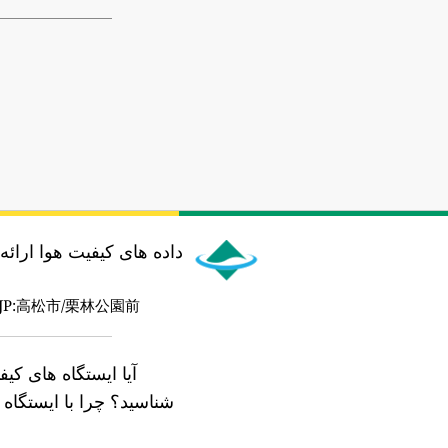
داده های کیفیت هوا ارائ
JP:高松市/栗林公園前
آیا ایستگاه های کی
شناسید؟
چرا با ایستگا