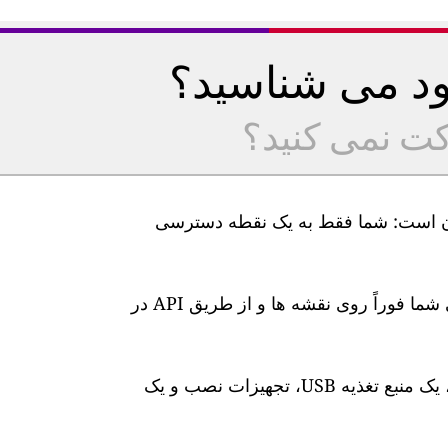
خود می شناسید؟
کت نمی کنید؟
یت هوا GAIA ما بسیار آسان است: شما فقط به یک نقطه دسترسی
پس از اتصال، سطوح آلودگی هوا در زمان واقعی شما فوراً روی نقشه ها و از طریق API در
این ایستگاه دارای یک کابل برق 10 متری ضد آب، یک منبع تغذیه USB، تجهیزات نصب و یک