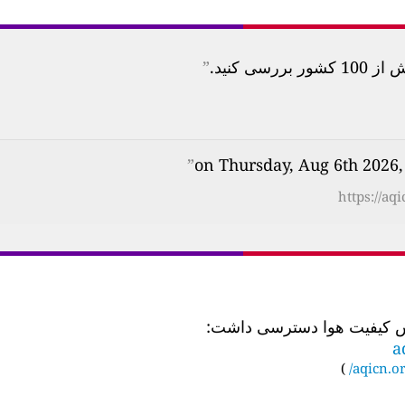
 کنید.
”
”
https://aq
a
)
aqicn.or