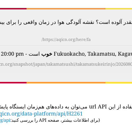
آلوده است؟ نقشه آلودگی هوا در زمان واقعی را برای بیش از 100 کشور بررسی
https://aqicn.org/here/fa/
خوب
است - on Thursday, Aug 6th 2026, 20:00 pm
icn.org/snapshot/japan/takamatsushi/takamatsukeirinjo/2026080
‌توان به داده‌های هم‌زمان ایستگاه پایش کیفیت هوا دسترسی داشت:
qicn.org/data-platform/api/H2261
(
برای اطلاعات بیشتر، صفحه API را بررسی کنید:
g/api/