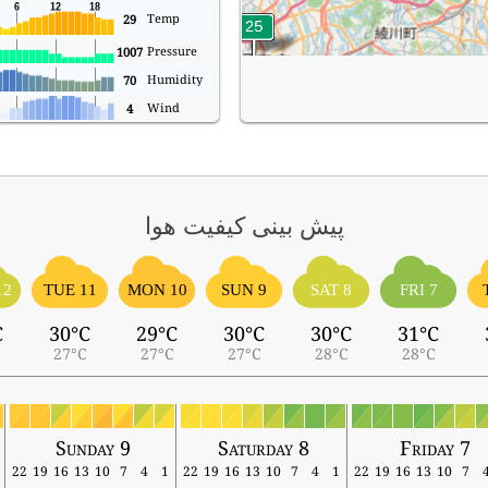
Temp
29
Pressure
1007
Humidity
70
Wind
4
پیش بینی کیفیت هوا
12
TUE 11
MON 10
SUN 9
SAT 8
FRI 7
C
30°C
29°C
30°C
30°C
31°C
27°C
27°C
27°C
28°C
28°C
Sunday 9
Saturday 8
Friday 7
22
19
16
13
10
7
4
1
22
19
16
13
10
7
4
1
22
19
16
13
10
7