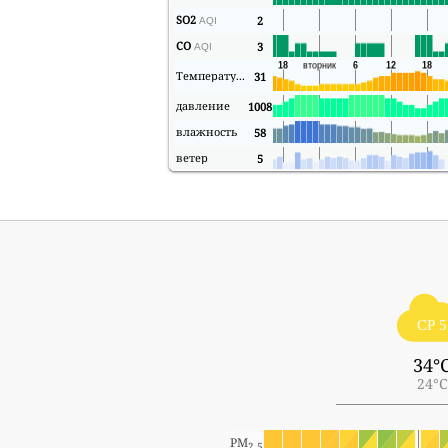
SO2
2
AQI
CO
3
AQI
Температура
31
давление
1008
влажность
58
ветер
5
СР 5
34°
24°C
PM
2.5