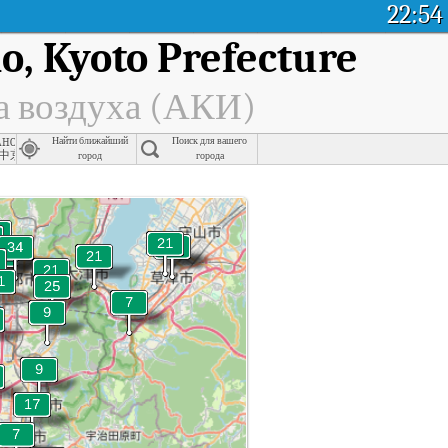
22:54
, Kyoto Prefecture
а воздуха (АКИ)
hocho, Kyoto Prefecture
Найти ближайший
Поиск для вашего
中京区
город
города