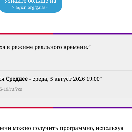
Узнайте больше на
> aqicn.org/gaia/ <
уха в режиме реального времени.
”
тся
Среднее
- среда, 5 август 2026 19:00
”
5-19/ru/?cs
мени можно получить программно, используя