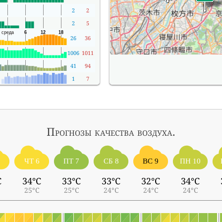
2
2
2
5
26
36
1006
1011
41
94
1
7
Прогнозы
качества воздуха.
ЧТ 6
ПТ 7
СБ 8
ВС 9
ПН 10
C
34°C
33°C
33°C
32°C
34°C
25°C
25°C
24°C
24°C
24°C