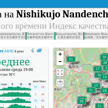
а на
Nishikujo Nandencho
ного времени Индекс качеств
, Kyoto Prefecture
ishikiomiyacho, Kyoto Prefecture
Префектура Киото
Kogaazumacho, Kyoto Prefecture
Nishinokyo Naka
自排大宮京都市中京区
京都市役所京都市中京区
久我京都市伏見区
自排西ノ京京都市
re
АКИ
:
В режиме реального времени Индекс качества воздуха (АКИ).
+
реднее
−
лено среда 19:00
атура:
31
°C
мин
Макс
17
59
2
18
15
43
5
20