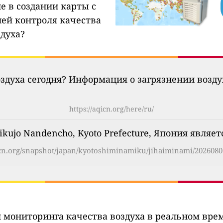
е в создании карты с
ией контроля качества
здуха?
оздуха сегодня? Информация о загрязнении возд
https://aqicn.org/here/ru/
ikujo Nandencho, Kyoto Prefecture, Япония являе
icn.org/snapshot/japan/kyotoshiminamiku/jihaiminami/2026080
 мониторинга качества воздуха в реальном вре