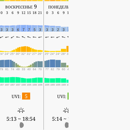
воскресенье 9
понедельник 10
вторник 11
0
3
6
9
12
15
18
21
0
3
6
9
12
15
18
21
0
3
6
9
12
15
18
3
3
3
6
7
7
5
3
3
3
2
3
4
4
2
2
0
1
1
1
2
1
2
24°
24°
25°
30°
32°
31°
27°
26°
25°
24°
24°
28°
32°
34°
31°
27°
26°
25°
25°
29°
34°
36°
31°
79
81
74
48
33
40
64
70
77
82
79
60
43
40
49
62
67
72
74
56
41
35
49
1007
1007
1007
1007
1006
1005
1006
1006
1005
1005
1005
1005
1003
1001
1001
1003
1002
1002
1002
1002
1000
999
999
5
1
UVI:
UVI:
5:14 ~ 18:52
5:13 ~ 18:54
5:14 ~ 18:53