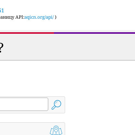
61
аницу API:
aqicn.org/api/
)
?