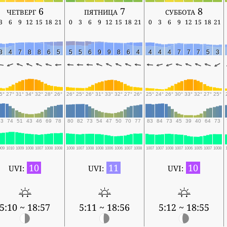
четверг 6
пятница 7
суббота 8
3
6
9
12
15
18
21
0
3
6
9
12
15
18
21
0
3
6
9
12
15
18
21
3
4
7
8
8
6
5
5
5
6
9
9
8
6
4
4
4
4
7
7
7
5
3
5°
27°
31°
34°
32°
28°
26°
26°
25°
26°
31°
33°
32°
27°
26°
25°
24°
26°
30°
33°
32°
27°
25°
83
74
51
43
46
69
78
80
82
73
54
47
50
70
77
83
84
73
45
39
40
64
73
009
1010
1009
1008
1007
1008
1008
1008
1007
1008
1008
1006
1006
1007
1008
1007
1007
1008
1007
1006
1005
1007
1008
10
11
10
UVI:
UVI:
UVI:
5:10 ~ 18:57
5:11 ~ 18:56
5:12 ~ 18:55