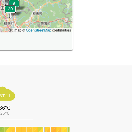
map ©
OpenStreetMap
contributors
ВТ 11
36°C
25°C