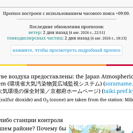
Прогноз построен с использованием часового пояса +09:00.
Последние обновления прогнозов:
ветер
: 2 дня назад
[4 авг. 2026 г., 22:51]
тонкодисперсных частиц
: 2 дня назад
[4 авг. 2026 г., 18:13]
нажмите, чтобы просмотреть подробный прогноз
ве воздуха предоставлены:
the Japan Atmospheri
 System (環境省大気汚染物質広域監視システム) (
soramame.
EPA (大気環境の保全対策／京都府ホームページ) (
taiki.pref.k
(sulfur dioxide) and O
(ozone) are taken from the station:
Mibu
3
-либо станции контроля
ашем районе?
Почему бы