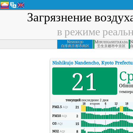
Загрязнение воздух
в режиме реаль
Nishikujo
Mibuhigashitakadacho
N
Nandencho, Kyoto
自排南京都市南区
壬生京都市中京区
Prefecture
Nishikujo Nandencho, Kyoto Prefectu
21
С
Обнов
темпер
текущий
последние 2 дня
PM2.5
21
AQI
PM10
2
AQI
O3
15
AQI
NO2
8
AQI