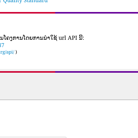
ir Quality Standard
ເປັນ​ໂຄງ​ການ​ໂດຍ​ການ​ນໍາ​ໃຊ້ url API ນີ້​:
87
rg/api/
)