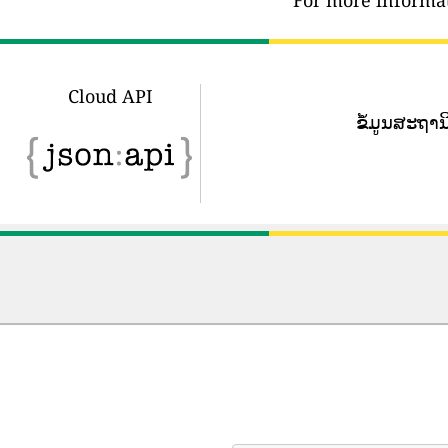
For more informat
Cloud API
ຂໍ້​ມູນ​ສະ​ຖາ​