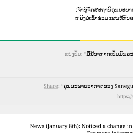
ເຈົ້າຮູ້ຈັກສະຖານີຄຸນນະພາບ
ຫຍັງບໍ່ເຂົ້າຮ່ວມແຜນທີ່
ແບ່ງປັນ: “
ມື້ນີ້ອາກາດເປັນມົນ
Share
: “
ຄຸນນະພາບອາກາດຂອງ Sanegur
https:/
News (January 8th): Noticed a change in