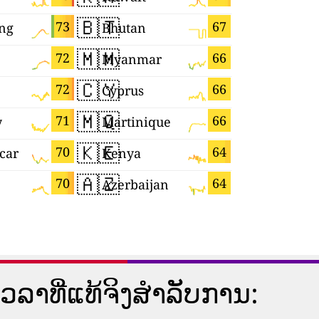
🇧🇹
🇱🇰
73
67
ng
Bhutan
Sri Lanka
🇲🇲
🇷🇺
72
66
Myanmar
🇨🇾
🇨🇻
72
66
Cyprus
Cabo Ver
🇲🇶
🇮🇱
71
66
y
Martinique
Israel
🇰🇪
🇪🇨
70
64
car
Kenya
Ecuador
🇦🇿
🇾🇹
70
64
Azerbaijan
Mayotte
​ທີ່​ແທ້​ຈິງ​ສໍາ​ລັບ​ການ​: