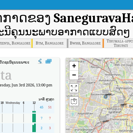
ອາກາດຂອງ
SaneguravaHa
ະນີຄຸນນະພາບອາກາດແບບສົດໆ 
Tirumala-appc
eenya, Bangalore
Btm, Bangalore
Bwssb, Bangalore
Tirupati
ດັດຊະນີຄຸນນະພາບອາກາດຕາມເວລາຈິງຂອງ SaneguravaHalli, Bangalore (AQI).
+
ta
−
day, Jun 3rd 2026, 13:00 pm
ນາທີ
ສູງສຸດ
45
51
7
7
2
3