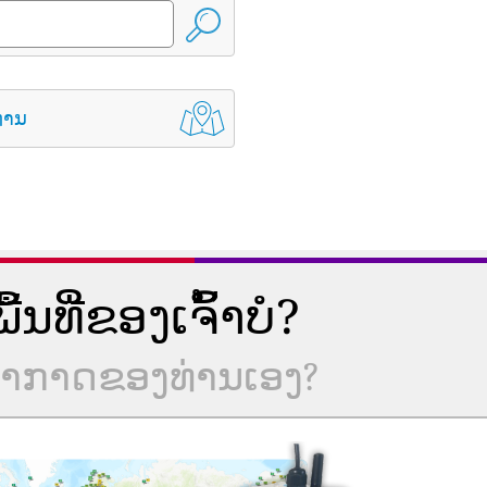
່ານ
ນທີ່ຂອງເຈົ້າບໍ?
ບອາກາດຂອງທ່ານເອງ?