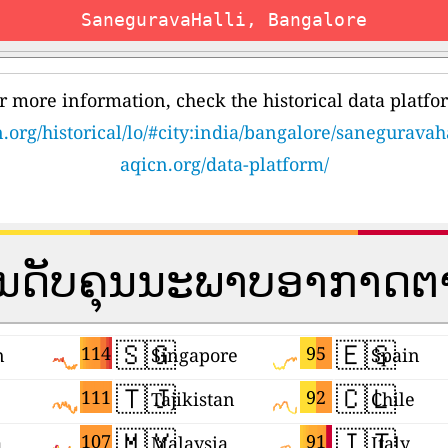
SaneguravaHalli, Bangalore
r more information, check the historical data platfo
.org/historical/lo/#city:india/bangalore/saneguravah
aqicn.org/data-platform/
ັນດັບຄຸນນະພາບອາກາດ
🇸🇬
🇪🇸
114
95
n
Singapore
Spain
🇹🇯
🇨🇱
111
92
Tajikistan
Chile
🇲🇾
🇮🇹
107
91
a
Malaysia
Italy