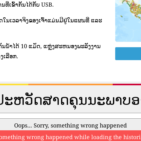
ີ່ເຂົ້າກັນໄດ້ກັບ USB.
າດໃນເວລາຈິງຂອງເຈົ້າແມ່ນມີຢູ່ໃນແຜນທີ່ ແລະ
ັນນ້ໍາໄດ້ 10 ແມັດ, ແຫຼ່ງສະຫນອງພະລັງງານ
ງເລືອກ.
ູນປະຫວັດສາດຄຸນນະພາບ
Oops... Sorry, something wrong happened
something wrong happened while loading the histori