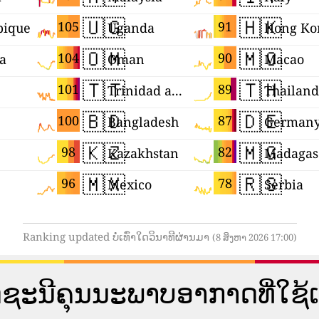
🇺🇬
🇭🇰
105
91
ique
Uganda
Hong Ko
🇴🇲
🇲🇴
104
90
ia
Oman
Macao
🇹🇹
🇹🇭
101
89
Trinidad and Tobago
Thailand
🇧🇩
🇩🇪
100
87
Bangladesh
German
🇰🇿
🇲🇬
98
82
Kazakhstan
Madagas
🇲🇽
🇷🇸
96
78
Mexico
Serbia
Ranking updated ບໍ່ເທົ່າໃດວິນາທີຜ່ານມາ
(8 ສິງຫາ 2026 17:00)
​ຄຸນ​ນະ​ພາບ​ອາ​ກາດ​ທີ່​ໃຊ້​ເວ​ລາ