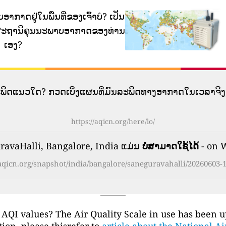
ອາກາດຢູ່ໃນພື້ນທີ່ຂອງເຈົ້າບໍ?
ເປັນ
ກັບສະຖານີຄຸນນະພາບອາກາດຂອງທ່ານ
ເອງ?
ລະພິດແນວໃດ? ກວດເບິ່ງແຜນທີ່ມົນລະພິດທາງອາກາດໃນເວລາຈິງ,
https://aqicn.org/here/lo/
avaHalli, Bangalore, India ແມ່ນ
ບໍ່ສາມາດໃຊ້ໄດ້
- on 
/aqicn.org/snapshot/india/bangalore/saneguravahalli/20260603-1
 AQI values? The Air Quality Scale in use has been 