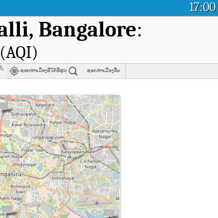
17:00
lli, Bangalore
:
(AQI)
b,
ຊອກຫາເມືອງທີ່ໃກ້ທີ່ສຸດ
ຊອກຫາເມືອງອື່ນ