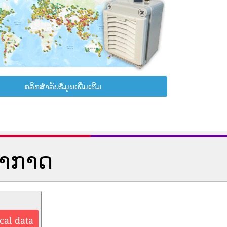
ຄລິກສຳລັບຂໍ້ມູນເພີ່ມເຕີມ
ອາກາດ
cal data