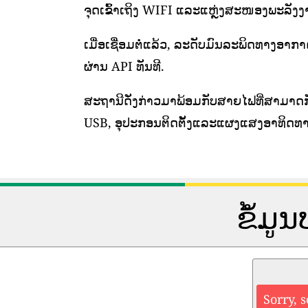
ຈຸດເຂົ້າເຖິງ WIFI ແລະແຫຼ່ງສະໜອງພະລັງງານທ
ເມື່ອເຊື່ອມຕໍ່ແລ້ວ, ລະດັບມົນລະພິດທາງອາກ
ຜ່ານ API ທັນທີ.
ສະຖານີດັ່ງກ່າວມາພ້ອມກັບສາຍໄຟທີ່ສາມາດກ
USB, ອຸປະກອນຕິດຕັ້ງແລະແຜງແສງອາທິດທາ
ຂໍ້ມ
Sorry, 