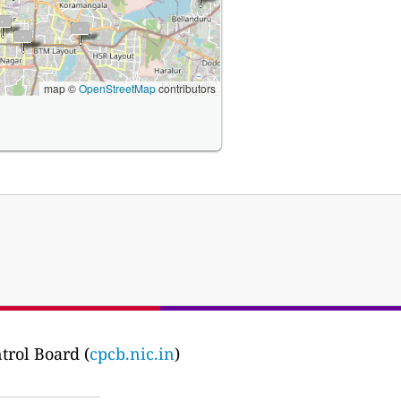
map ©
OpenStreetMap
contributors
trol Board (
cpcb.nic.in
)