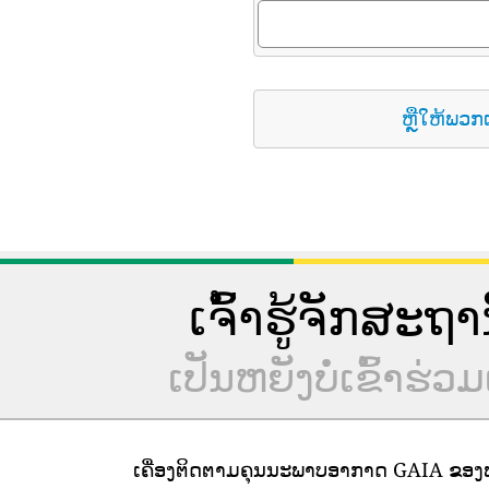
ຫຼືໃຫ້ພວກ
ເຈົ້າຮູ້ຈັກສະຖ
ເປັນຫຍັງບໍ່ເຂົ້າ
ເຄື່ອງຕິດຕາມຄຸນນະພາບອາກາດ GAIA ຂອງພວ