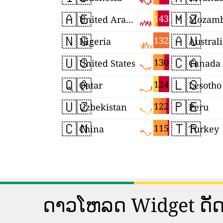
🇦🇪
🇲🇿
143
United Arab Emirates
Mozamb
🇳🇬
🇦🇺
132
Nigeria
Austral
🇺🇸
🇨🇦
130
United States
Canada
🇶🇦
🇱🇸
124
Qatar
Lesotho
🇺🇿
🇵🇪
122
Uzbekistan
Peru
🇨🇳
🇹🇷
115
China
Turkey
ດາວ​ໂຫລດ Widget ດັດ​ຊະ​ນີ