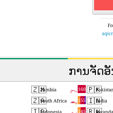
Fo
aqicn
ການຈັດອ
🇿🇲
🇵🇰
160
Zambia
Pakista
🇿🇦
🇮🇳
155
South Africa
India
🇮🇩
🇷🇼
145
Indonesia
Rwand