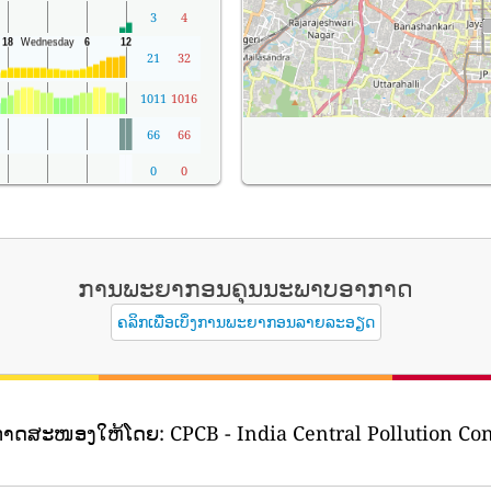
3
4
21
32
1011
1016
66
66
0
0
ການພະຍາກອນຄຸນນະພາບອາກາດ
ຄລິກເພື່ອເບິ່ງການພະຍາກອນລາຍລະອຽດ
າກາດສະໜອງໃຫ້ໂດຍ:
CPCB - India Central Pollution Con