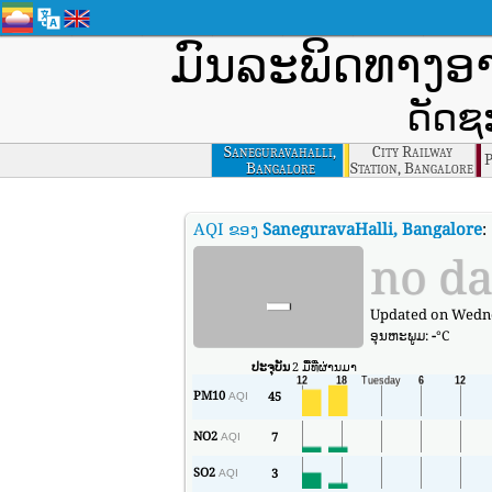
ມົນລະພິດທາງ
ດັດຊ
Saneguravahalli,
City Railway
P
Bangalore
Station, Bangalore
AQI ຂອງ
SaneguravaHalli, Bangalore
:
-
no da
Updated on Wednes
ອຸນ​ຫະ​ພູມ:
-
°C
ປະຈຸບັນ
2 ມື້ທີ່ຜ່ານມາ
PM10
45
AQI
NO2
7
AQI
SO2
3
AQI