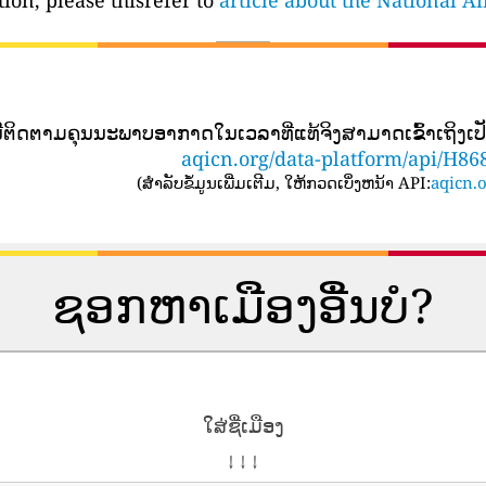
ion, please thisrefer to
article about the National A
ນີ​ຕິດ​ຕາມ​ຄຸນ​ນະ​ພາບ​ອາ​ກາດ​ໃນ​ເວ​ລາ​ທີ່​ແທ້​ຈິງ​ສາ​ມາດ​ເຂົ້າ​ເຖິງ​
aqicn.org/data-platform/api/H86
(
ສໍາລັບຂໍ້ມູນເພີ່ມເຕີມ, ໃຫ້ກວດເບິ່ງຫນ້າ API:
aqicn.o
ຊອກຫາເມືອງອື່ນບໍ?
ໃສ່ຊື່ເມືອງ
↓ ↓ ↓