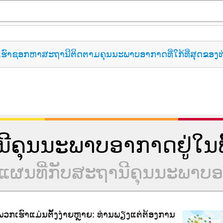
ເຮົາຊອກຫາສະຖານີຕິດຕາມຄຸນນະພາບອາກາດທີ່ໃກ້ທີ່ສຸດຂອງທ
ານີຄຸນນະພາບອາກາດຢູ່ໃນພື້
ຮ່ວມແຜນທີ່ກັບສະຖານີຄຸນນະພາ
ກເຮົາແມ່ນຕັ້ງງ່າຍຫຼາຍ: ທ່ານພຽງແຕ່ຕ້ອງການ