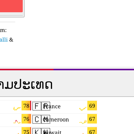
rm:
alli
&
ຕາມປະເທດ
🇫🇷
🇵🇸
78
69
France
Palestine
🇨🇲
🇸🇲
76
67
Cameroon
San Mari
🇰🇼
🇧🇷
75
67
Kuwait
Brazil