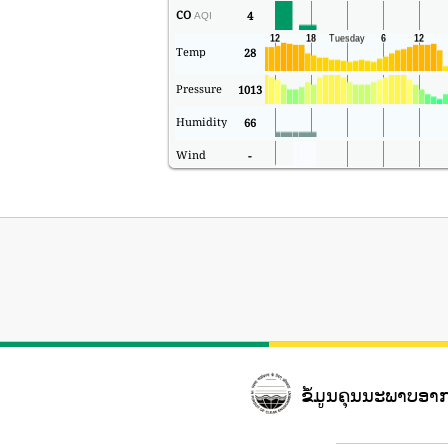
CO
4
AQI
Temp
28
Pressure
1013
Humidity
66
Wind
-
ຂໍ້ມູນຄຸນນະພາບອ