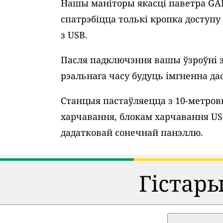
Нашы маніторы якасці паветра GAI
спатрэбіцца толькі кропка доступ
з USB.
Пасля падключэння вашы ўзроўні 
рэальнага часу будуць імгненна дас
Станцыя пастаўляецца з 10-метро
харчавання, блокам харчавання U
дадатковай сонечнай панэллю.
Гістар