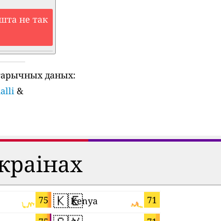
шта не так
тарычных даных:
alli
&
 краінах
🇰🇪
🇴🇲
75
71
Kenya
Oman