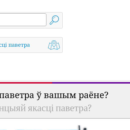
сці паветра
 паветра ў вашым раёне?
анцыяй якасці паветра?