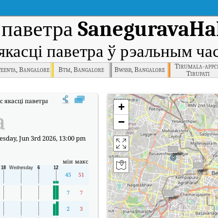
 паветра
SaneguravaHal
 якасці паветра ў рэальным час
Tirumala-appc
eenya, Bangalore
Btm, Bangalore
Bwssb, Bangalore
Tirupati
с якасці паветра SaneguravaHalli, Bangalore у рэальным часе (AQI).
+
а
−
day, Jun 3rd 2026, 13:00 pm
мін
макс
45
51
7
7
2
3