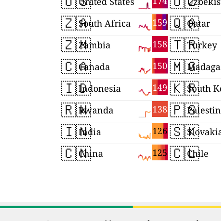
🇺🇸
🇺🇿
174
United States
Uzbekis
🇿🇦
🇶🇦
159
South Africa
Qatar
🇿🇲
🇹🇷
158
Zambia
Turkey
🇨🇦
🇲🇬
150
Canada
Madaga
🇮🇩
🇰🇷
149
Indonesia
South K
🇷🇼
🇵🇸
138
Rwanda
Palesti
🇮🇳
🇸🇰
126
India
Slovaki
🇨🇳
🇨🇱
125
China
Chile