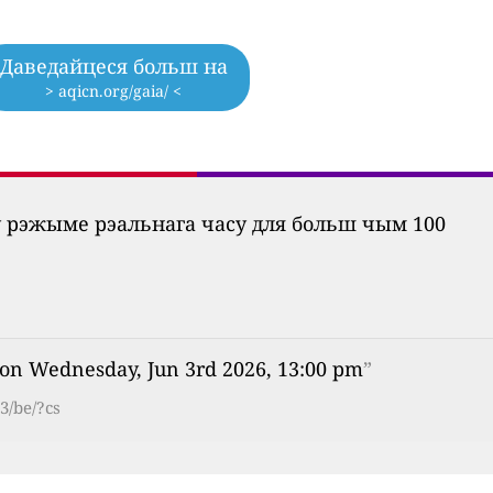
Даведайцеся больш на
> aqicn.org/gaia/ <
ў рэжыме рэальнага часу для больш чым 100
 on Wednesday, Jun 3rd 2026, 13:00 pm
”
3/be/?cs