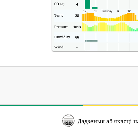
CO
4
AQI
Temp
28
Pressure
1013
Humidity
66
Wind
-
Дадзеныя аб якасці 