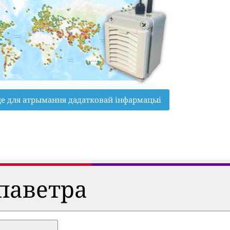
це для атрымання дадатковай інфармацыі
паветра