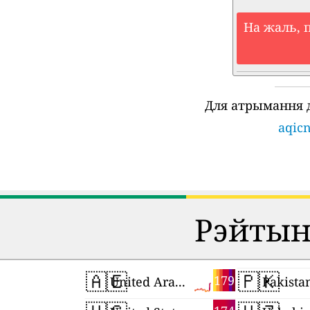
На жаль, 
Для атрымання 
aqicn
Рэйтынг
🇦🇪
🇵🇰
179
United Arab Emirates
Pakista