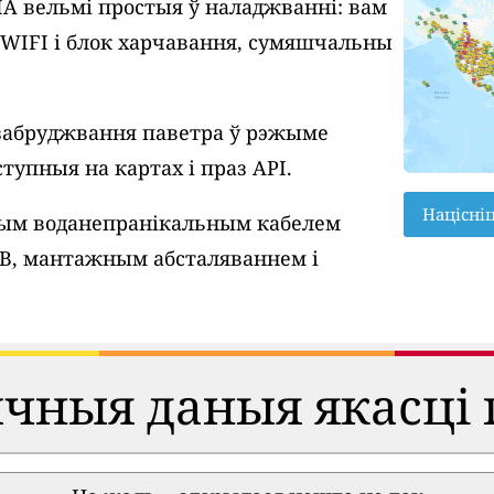
A вельмі простыя ў наладжванні: вам
у WIFI і блок харчавання, сумяшчальны
забруджвання паветра ў рэжыме
тупныя на картах і праз API.
Націсні
вым воданепранікальным кабелем
SB, мантажным абсталяваннем і
ычныя даныя якасці 