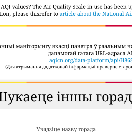
 AQI values? The Air Quality Scale in use has been 
ion, please thisrefer to
article about the National A
танцыі маніторынгу якасці паветра ў рэальным 
дапамогай гэтага URL-адраса AP
aqicn.org/data-platform/api/H86
(
Для атрымання дадатковай інфармацыі праверце старон
Шукаеце іншы горад
Увядзіце назву горада