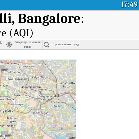
17:49
li, Bangalore
:
е (AQI)
b,
Знайдзіце бліжэйшы
Шукайце іншы горад
горад