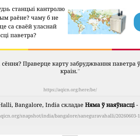
будзь станцыі кантролю
шым раёне?
чаму б не
це са сваёй уласнай
сці паветра?
 сёння? Праверце карту забруджвання паветра 
краін.
”
https://aqicn.org/here/be/
alli, Bangalore, India складае
Няма ў наяўнасці
-
/aqicn.org/snapshot/india/bangalore/saneguravahalli/20260603-1