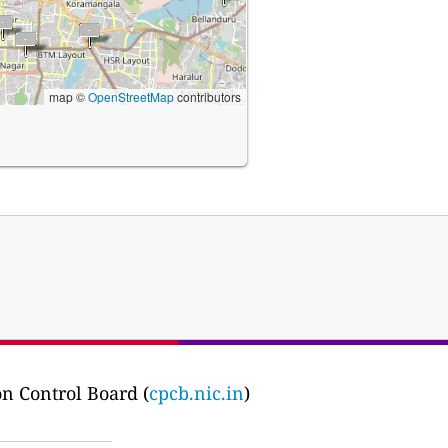
map ©
OpenStreetMap
contributors
on Control Board (
cpcb.nic.in
)