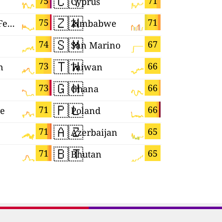
🇨🇾
🇮🇱
75
71
Cyprus
Israel
🇿🇼
🇭🇺
75
71
Russian Federation
Zimbabwe
Hungary
🇸🇲
🇸🇮
74
67
San Marino
Slovenia
🇹🇼
🇾🇹
73
66
n
Taiwan
Mayotte
🇬🇭
🇪🇨
73
66
Ghana
Ecuador
🇵🇱
🇭🇷
71
66
re
Poland
Croatia
🇦🇿
🇨🇿
71
65
Azerbaijan
Czechia
🇧🇹
🇯🇵
71
65
Bhutan
Japan