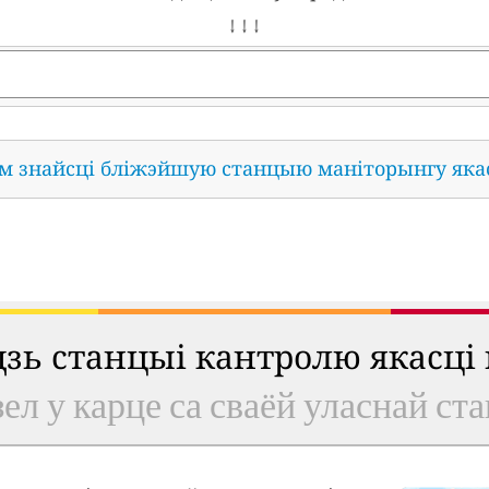
↓ ↓ ↓
ам знайсці бліжэйшую станцыю маніторынгу яка
удзь станцыі кантролю якасці
ел у карце са сваёй уласнай ст