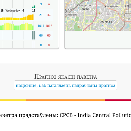
3
4
21
32
1011
1016
66
66
0
0
Прагноз якасці паветра
націсніце, каб паглядзець падрабязны прагноз
паветра прадстаўлены:
CPCB - India Central Polluti