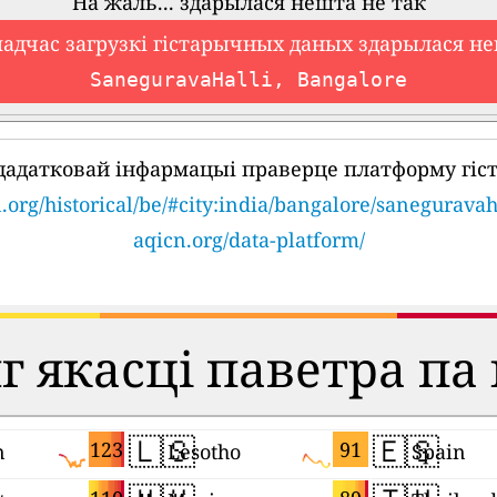
На жаль... здарылася нешта не так
падчас загрузкі гістарычных даных здарылася не
SaneguravaHalli, Bangalore
дадатковай інфармацыі праверце платформу гіс
.org/historical/be/#city:india/bangalore/saneguravah
aqicn.org/data-platform/
 якасці паветра па
🇱🇸
🇪🇸
123
91
n
Lesotho
Spain