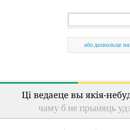
або дазвольце н
Ці ведаеце вы якія-неб
чаму б не прыняць удз