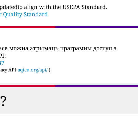
updatedto align with the USEPA Standard.
ir Quality Standard
часе можна атрымаць праграмны доступ з
I:
87
ку API:
aqicn.org/api/
)
?