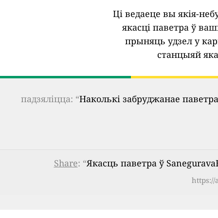
Ці ведаеце вы якія-не
якасці паветра ў ва
прыняць удзел у кар
станцыяй яка
падзяліцца: “
Наколькі забруджанае паветра
Share
: “
Якасць паветра ў SaneguravaH
https:/