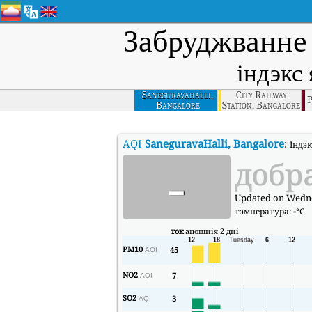
Забруджванне
індэкс
Saneguravahalli,
City Railway
P
Bangalore
Station, Bangalore
AQI
SaneguravaHalli, Bangalore
:
Індэк
-
добр
Updated on Wednes
тэмпература:
-
°C
ток
апошнія 2 дні
PM10
45
AQI
NO2
7
AQI
SO2
3
AQI